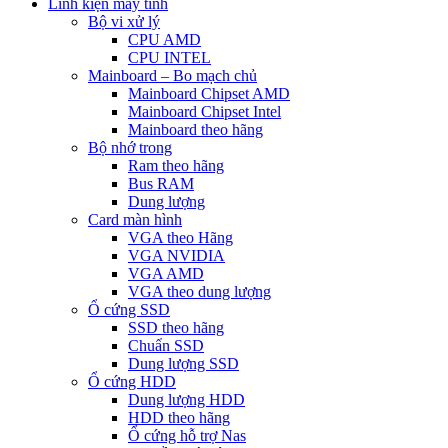
Linh kiện máy tính
Bộ vi xử lý
CPU AMD
CPU INTEL
Mainboard – Bo mạch chủ
Mainboard Chipset AMD
Mainboard Chipset Intel
Mainboard theo hãng
Bộ nhớ trong
Ram theo hãng
Bus RAM
Dung lượng
Card màn hình
VGA theo Hãng
VGA NVIDIA
VGA AMD
VGA theo dung lượng
Ổ cứng SSD
SSD theo hãng
Chuẩn SSD
Dung lượng SSD
Ổ cứng HDD
Dung lượng HDD
HDD theo hãng
Ổ cứng hỗ trợ Nas