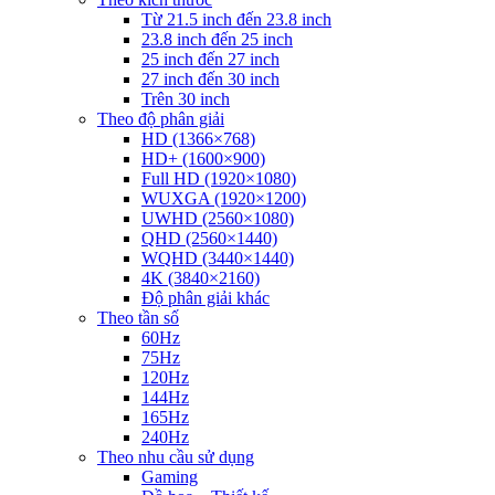
Từ 21.5 inch đến 23.8 inch
23.8 inch đến 25 inch
25 inch đến 27 inch
27 inch đến 30 inch
Trên 30 inch
Theo độ phân giải
HD (1366×768)
HD+ (1600×900)
Full HD (1920×1080)
WUXGA (1920×1200)
UWHD (2560×1080)
QHD (2560×1440)
WQHD (3440×1440)
4K (3840×2160)
Độ phân giải khác
Theo tần số
60Hz
75Hz
120Hz
144Hz
165Hz
240Hz
Theo nhu cầu sử dụng
Gaming