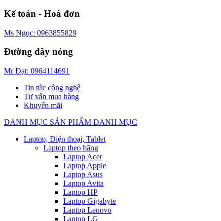
Kế toán - Hoá đơn
Ms Ngọc: 0963855829
Đường dây nóng
Mr Đạt: 0964114691
Tin tức công nghệ
Tư vấn mua hàng
Khuyến mãi
DANH MỤC SẢN PHẨM
DANH MỤC
Laptop, Điện thoại, Tablet
Laptop theo hãng
Laptop Acer
Laptop Apple
Laptop Asus
Laptop Avita
Laptop HP
Laptop Gigabyte
Laptop Lenovo
Laptop LG