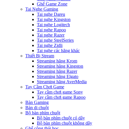
Ghế Game Zone
Tai Nghe Gaming
Tai nghe Dareu
Tai nghe Kingston
Tai nghe Logitech
Tai nghe Rapoo
Tai nghe Razer
Tai nghe SteelSeries
Tai nghe Zidli
Tai nghe các hãng khác
Thiết Bị Stream
Streaming hãng Krom
Streaming hãng Kingston
Streaming hãng Razer
Streaming hãng Elgato
Streaming hãng AverMedia
Tay Cầm Chơi Game
Tay cầm chơi game Sony
Tay cầm chơi game Rapoo
Bàn Gaming
Bàn di chuột
Bộ bàn phím chuột
Bộ bàn phím chuột có dây
Bộ bàn phím chuột không dây
Ghế công thái học