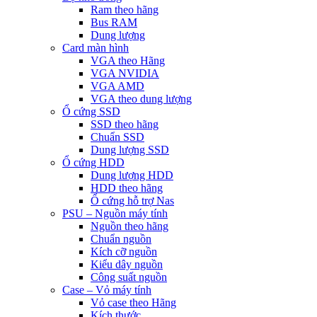
Ram theo hãng
Bus RAM
Dung lượng
Card màn hình
VGA theo Hãng
VGA NVIDIA
VGA AMD
VGA theo dung lượng
Ổ cứng SSD
SSD theo hãng
Chuẩn SSD
Dung lượng SSD
Ổ cứng HDD
Dung lượng HDD
HDD theo hãng
Ổ cứng hỗ trợ Nas
PSU – Nguồn máy tính
Nguồn theo hãng
Chuẩn nguồn
Kích cỡ nguồn
Kiểu dây nguồn
Công suất nguồn
Case – Vỏ máy tính
Vỏ case theo Hãng
Kích thước