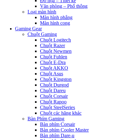
Đồ họa – Thiết kế
Văn phòng – Phổ thông
Loại màn hình
Màn hình phẳng
Màn hình cong
Gaming Gear
Chuột Gaming
Chuột Logitech
Chuột Razer
Chuột Newmen
Chuột Fuhlen
Chuột E-Dra
Chuột AKKO
Chuột Asus
Chuột Kingston
Chuột Durgod
Chuột Dareu
Chuột Corsair
Chuột Rapoo
Chuột SteelSeries
Chuột các hãng khác
Bàn Phím Gaming
Bàn phím Corsair
Bàn phím Cooler Master
Bàn phím Dare-u