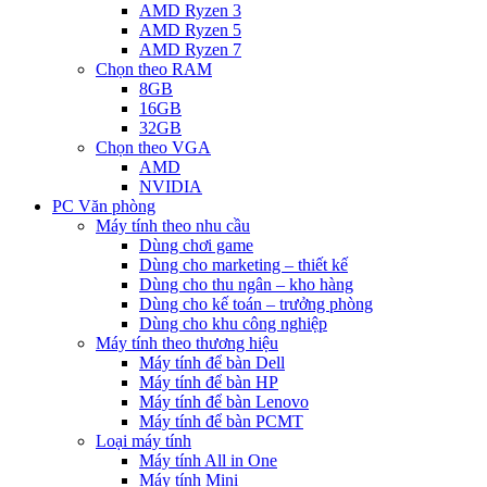
AMD Ryzen 3
AMD Ryzen 5
AMD Ryzen 7
Chọn theo RAM
8GB
16GB
32GB
Chọn theo VGA
AMD
NVIDIA
PC Văn phòng
Máy tính theo nhu cầu
Dùng chơi game
Dùng cho marketing – thiết kế
Dùng cho thu ngân – kho hàng
Dùng cho kế toán – trưởng phòng
Dùng cho khu công nghiệp
Máy tính theo thương hiệu
Máy tính để bàn Dell
Máy tính để bàn HP
Máy tính để bàn Lenovo
Máy tính để bàn PCMT
Loại máy tính
Máy tính All in One
Máy tính Mini