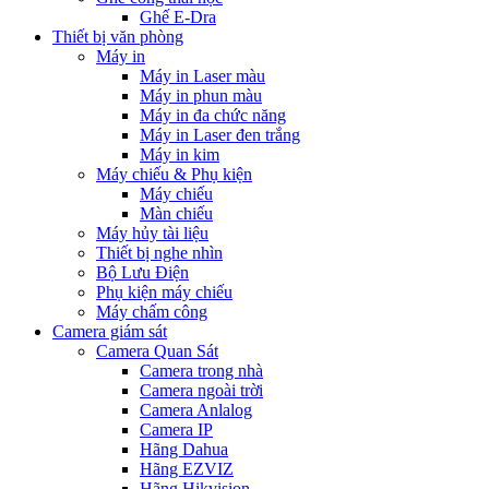
Ghế E-Dra
Thiết bị văn phòng
Máy in
Máy in Laser màu
Máy in phun màu
Máy in đa chức năng
Máy in Laser đen trắng
Máy in kim
Máy chiếu & Phụ kiện
Máy chiếu
Màn chiếu
Máy hủy tài liệu
Thiết bị nghe nhìn
Bộ Lưu Điện
Phụ kiện máy chiếu
Máy chấm công
Camera giám sát
Camera Quan Sát
Camera trong nhà
Camera ngoài trời
Camera Anlalog
Camera IP
Hãng Dahua
Hãng EZVIZ
Hãng Hikvision