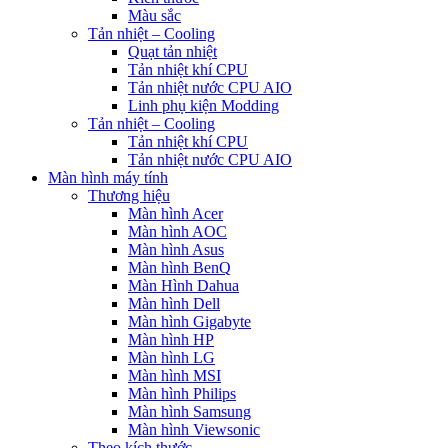
Màu sắc
Tản nhiệt – Cooling
Quạt tản nhiệt
Tản nhiệt khí CPU
Tản nhiệt nước CPU AIO
Linh phụ kiện Modding
Tản nhiệt – Cooling
Tản nhiệt khí CPU
Tản nhiệt nước CPU AIO
Màn hình máy tính
Thương hiệu
Màn hình Acer
Màn hình AOC
Màn hình Asus
Màn hình BenQ
Màn Hình Dahua
Màn hình Dell
Màn hình Gigabyte
Màn hình HP
Màn hình LG
Màn hình MSI
Màn hình Philips
Màn hình Samsung
Màn hình Viewsonic
Theo kích thước