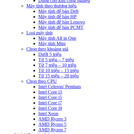
Dùng cho khu công nghiệp
Máy tính theo thương hiệu
Máy tính để bàn Dell
Máy tính để bàn HP
Máy tính để bàn Lenovo
Máy tính để bàn PCMT
Loại máy tính
Máy tính All in One
Máy tính Mini
Chọn theo khoảng giá
Dưới 5 triệu
Từ 5 triệu – 7 triệu
Từ 7 triệu – 10 triệu
Từ 10 triệu – 15 triệu
Từ 15 triệu – 20 triệu
Chọn theo CPU
Intel Celeron/ Pentium
Intel Core i3
Intel Core i5
Intel Core i7
Intel Core i9
Intel Xeon
AMD Ryzen 3
AMD Ryzen 5
AMD Ryzen 7