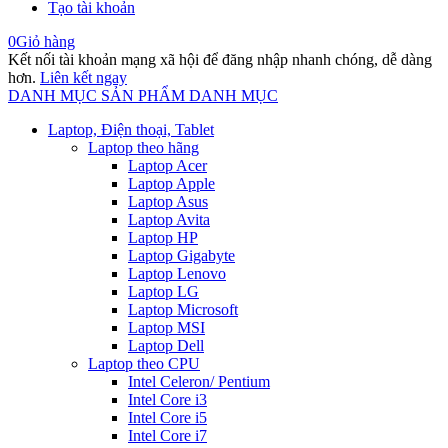
Tạo tài khoản
0
Giỏ hàng
Kết nối tài khoản mạng xã hội để đăng nhập nhanh chóng, dễ dàng
hơn.
Liên kết ngay
DANH MỤC SẢN PHẨM
DANH MỤC
Laptop, Điện thoại, Tablet
Laptop theo hãng
Laptop Acer
Laptop Apple
Laptop Asus
Laptop Avita
Laptop HP
Laptop Gigabyte
Laptop Lenovo
Laptop LG
Laptop Microsoft
Laptop MSI
Laptop Dell
Laptop theo CPU
Intel Celeron/ Pentium
Intel Core i3
Intel Core i5
Intel Core i7