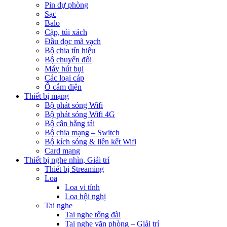
Pin dự phòng
Sạc
Balo
Cặp, túi xách
Đầu đọc mã vạch
Bộ chia tín hiệu
Bộ chuyển đổi
Máy hút bụi
Các loại cáp
Ổ cắm điện
Thiết bị mạng
Bộ phát sóng Wifi
Bộ phát sóng Wifi 4G
Bộ cân bằng tải
Bộ chia mạng – Switch
Bộ kích sóng & liên kết Wifi
Card mạng
Thiết bị nghe nhìn, Giải trí
Thiết bị Streaming
Loa
Loa vi tính
Loa hội nghị
Tai nghe
Tai nghe tổng đài
Tai nghe văn phòng – Giải trí