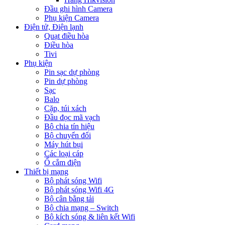
Đầu ghi hình Camera
Phụ kiện Camera
Điện tử, Điện lạnh
Quạt điều hòa
Điều hòa
Tivi
Phụ kiện
Pin sạc dự phòng
Pin dự phòng
Sạc
Balo
Cặp, túi xách
Đầu đọc mã vạch
Bộ chia tín hiệu
Bộ chuyển đổi
Máy hút bụi
Các loại cáp
Ổ cắm điện
Thiết bị mạng
Bộ phát sóng Wifi
Bộ phát sóng Wifi 4G
Bộ cân bằng tải
Bộ chia mạng – Switch
Bộ kích sóng & liên kết Wifi