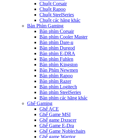
Chuột Corsair
Chuột Rapoo
Chuột SteelSeries
Chuột các hãng khác
Bàn Phím Gaming
Bàn phím Corsair
Bàn phím Cooler Master
Bàn phím Dare-u
Bàn phím Durgod
Bàn phím E-DRA
Bàn phím Fuhlen
Bàn phím Kingston
Bàn Phím Newmen
Bàn phím Rapoo
Bàn phím Razer
Bàn phím Logitech
Bàn phím SteelSeries
Bàn phím các hãng khác
Ghế Gaming
Ghế ACE
Ghế Game MSI
Ghế game Dxracer
Ghế Game E-Dra
Ghế Game Noblechairs
Ghế game Warrior