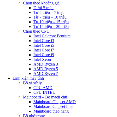
Chọn theo khoảng giá
Dưới 5 triệu
Từ 5 triệu – 7 triệu
Từ 7 triệu – 10 triệu
Từ 10 triệu – 15 triệu
Từ 15 triệu – 20 triệu
Chọn theo CPU
Intel Celeron/ Pentium
Intel Core i3
Intel Core i5
Intel Core i7
Intel Core i9
Intel Xeon
AMD Ryzen 3
AMD Ryzen 5
AMD Ryzen 7
Linh kiện máy tính
Bộ vi xử lý
CPU AMD
CPU INTEL
Mainboard – Bo mạch chủ
Mainboard Chipset AMD
Mainboard Chipset Intel
Mainboard theo hãng
Bộ nhớ trong