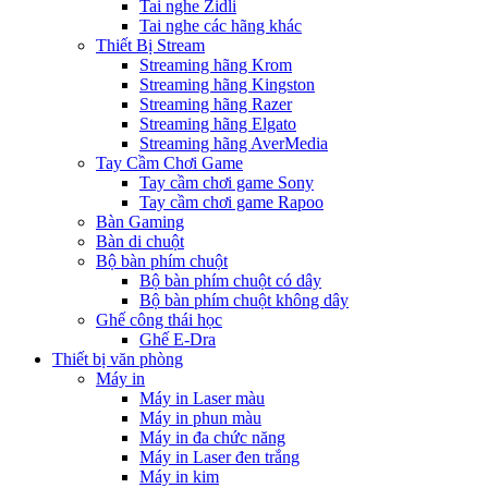
Tai nghe Zidli
Tai nghe các hãng khác
Thiết Bị Stream
Streaming hãng Krom
Streaming hãng Kingston
Streaming hãng Razer
Streaming hãng Elgato
Streaming hãng AverMedia
Tay Cầm Chơi Game
Tay cầm chơi game Sony
Tay cầm chơi game Rapoo
Bàn Gaming
Bàn di chuột
Bộ bàn phím chuột
Bộ bàn phím chuột có dây
Bộ bàn phím chuột không dây
Ghế công thái học
Ghế E-Dra
Thiết bị văn phòng
Máy in
Máy in Laser màu
Máy in phun màu
Máy in đa chức năng
Máy in Laser đen trắng
Máy in kim