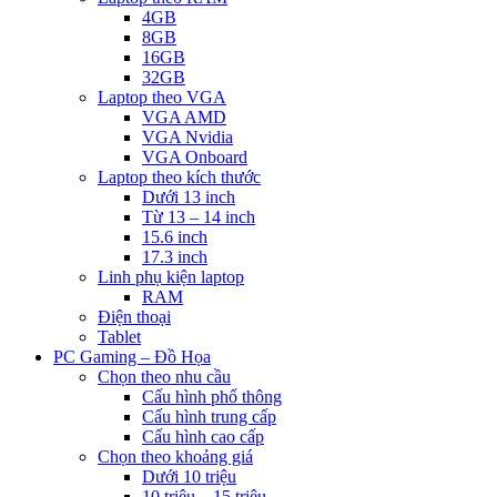
4GB
8GB
16GB
32GB
Laptop theo VGA
VGA AMD
VGA Nvidia
VGA Onboard
Laptop theo kích thước
Dưới 13 inch
Từ 13 – 14 inch
15.6 inch
17.3 inch
Linh phụ kiện laptop
RAM
Điện thoại
Tablet
PC Gaming – Đồ Họa
Chọn theo nhu cầu
Cấu hình phổ thông
Cấu hình trung cấp
Cấu hình cao cấp
Chọn theo khoảng giá
Dưới 10 triệu
10 triệu – 15 triệu