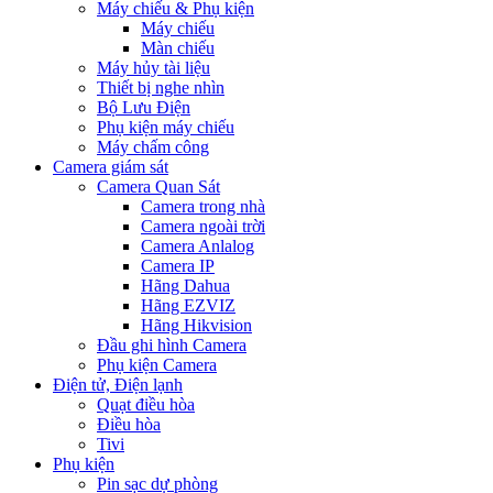
Máy chiếu & Phụ kiện
Máy chiếu
Màn chiếu
Máy hủy tài liệu
Thiết bị nghe nhìn
Bộ Lưu Điện
Phụ kiện máy chiếu
Máy chấm công
Camera giám sát
Camera Quan Sát
Camera trong nhà
Camera ngoài trời
Camera Anlalog
Camera IP
Hãng Dahua
Hãng EZVIZ
Hãng Hikvision
Đầu ghi hình Camera
Phụ kiện Camera
Điện tử, Điện lạnh
Quạt điều hòa
Điều hòa
Tivi
Phụ kiện
Pin sạc dự phòng