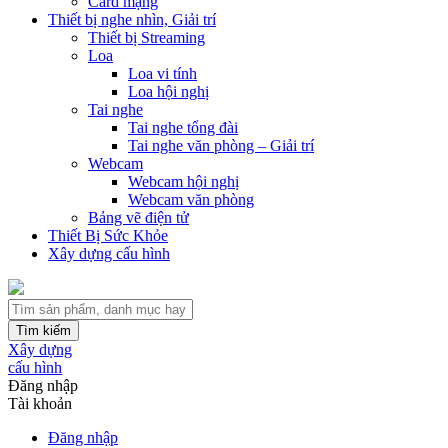
Card mạng
Thiết bị nghe nhìn, Giải trí
Thiết bị Streaming
Loa
Loa vi tính
Loa hội nghị
Tai nghe
Tai nghe tổng đài
Tai nghe văn phòng – Giải trí
Webcam
Webcam hội nghị
Webcam văn phòng
Bảng vẽ điện tử
Thiết Bị Sức Khỏe
Xây dựng cấu hình
Tìm kiếm
Xây dựng
cấu hình
Đăng nhập
Tài khoản
Đăng nhập