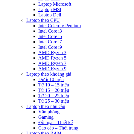
Laptop Microsoft
Laptop MSI
Laptop Dell
Laptop theo CPU
Intel Celeron/ Pentium
Intel Core i3
Intel Core i5
Intel Core i7
Intel Core i9
AMD Ryzen 3
AMD Ryzen 5
AMD Ryzen 7
AMD Ryzen 9
Laptop theo khoảng giá
Dưới 10 triệu
Từ 10 – 15 triệu
Từ 15 – 20 triệu
Từ 20 – 25 triệu
Từ 25 – 30 triệu
Laptop theo nhu cầu
Văn phòng
Gaming
Đồ họa – Thiết kế
Cao cấp – Thời trang
Laptop theo RAM