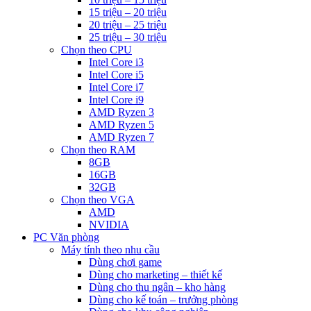
15 triệu – 20 triệu
20 triệu – 25 triệu
25 triệu – 30 triệu
Chọn theo CPU
Intel Core i3
Intel Core i5
Intel Core i7
Intel Core i9
AMD Ryzen 3
AMD Ryzen 5
AMD Ryzen 7
Chọn theo RAM
8GB
16GB
32GB
Chọn theo VGA
AMD
NVIDIA
PC Văn phòng
Máy tính theo nhu cầu
Dùng chơi game
Dùng cho marketing – thiết kế
Dùng cho thu ngân – kho hàng
Dùng cho kế toán – trưởng phòng