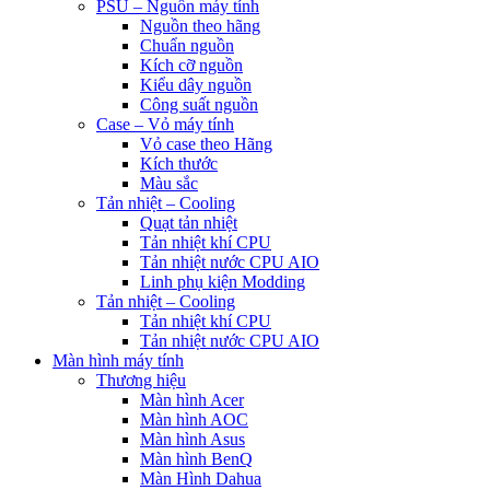
PSU – Nguồn máy tính
Nguồn theo hãng
Chuẩn nguồn
Kích cỡ nguồn
Kiểu dây nguồn
Công suất nguồn
Case – Vỏ máy tính
Vỏ case theo Hãng
Kích thước
Màu sắc
Tản nhiệt – Cooling
Quạt tản nhiệt
Tản nhiệt khí CPU
Tản nhiệt nước CPU AIO
Linh phụ kiện Modding
Tản nhiệt – Cooling
Tản nhiệt khí CPU
Tản nhiệt nước CPU AIO
Màn hình máy tính
Thương hiệu
Màn hình Acer
Màn hình AOC
Màn hình Asus
Màn hình BenQ
Màn Hình Dahua