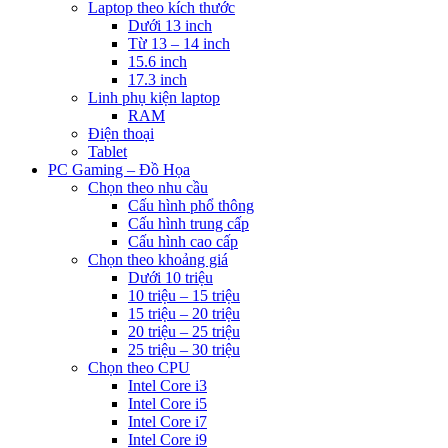
Laptop theo kích thước
Dưới 13 inch
Từ 13 – 14 inch
15.6 inch
17.3 inch
Linh phụ kiện laptop
RAM
Điện thoại
Tablet
PC Gaming – Đồ Họa
Chọn theo nhu cầu
Cấu hình phổ thông
Cấu hình trung cấp
Cấu hình cao cấp
Chọn theo khoảng giá
Dưới 10 triệu
10 triệu – 15 triệu
15 triệu – 20 triệu
20 triệu – 25 triệu
25 triệu – 30 triệu
Chọn theo CPU
Intel Core i3
Intel Core i5
Intel Core i7
Intel Core i9