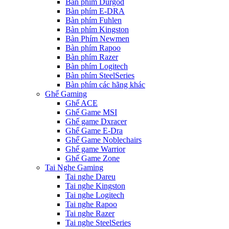
Bàn phím Durgod
Bàn phím E-DRA
Bàn phím Fuhlen
Bàn phím Kingston
Bàn Phím Newmen
Bàn phím Rapoo
Bàn phím Razer
Bàn phím Logitech
Bàn phím SteelSeries
Bàn phím các hãng khác
Ghế Gaming
Ghế ACE
Ghế Game MSI
Ghế game Dxracer
Ghế Game E-Dra
Ghế Game Noblechairs
Ghế game Warrior
Ghế Game Zone
Tai Nghe Gaming
Tai nghe Dareu
Tai nghe Kingston
Tai nghe Logitech
Tai nghe Rapoo
Tai nghe Razer
Tai nghe SteelSeries