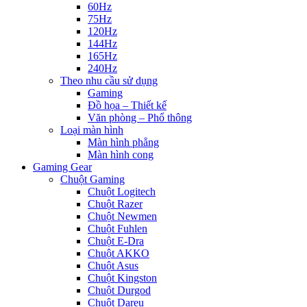
60Hz
75Hz
120Hz
144Hz
165Hz
240Hz
Theo nhu cầu sử dụng
Gaming
Đồ họa – Thiết kế
Văn phòng – Phổ thông
Loại màn hình
Màn hình phẳng
Màn hình cong
Gaming Gear
Chuột Gaming
Chuột Logitech
Chuột Razer
Chuột Newmen
Chuột Fuhlen
Chuột E-Dra
Chuột AKKO
Chuột Asus
Chuột Kingston
Chuột Durgod
Chuột Dareu