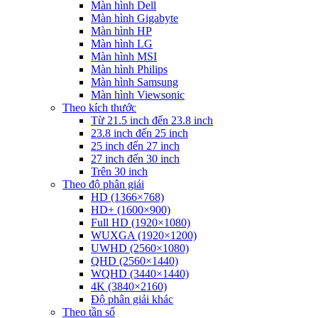
Màn hình Dell
Màn hình Gigabyte
Màn hình HP
Màn hình LG
Màn hình MSI
Màn hình Philips
Màn hình Samsung
Màn hình Viewsonic
Theo kích thước
Từ 21.5 inch đến 23.8 inch
23.8 inch đến 25 inch
25 inch đến 27 inch
27 inch đến 30 inch
Trên 30 inch
Theo độ phân giải
HD (1366×768)
HD+ (1600×900)
Full HD (1920×1080)
WUXGA (1920×1200)
UWHD (2560×1080)
QHD (2560×1440)
WQHD (3440×1440)
4K (3840×2160)
Độ phân giải khác
Theo tần số