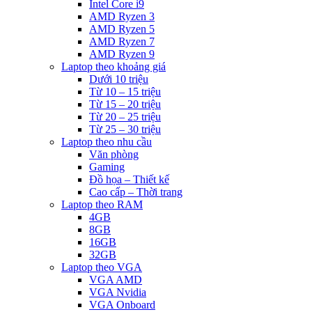
Intel Core i9
AMD Ryzen 3
AMD Ryzen 5
AMD Ryzen 7
AMD Ryzen 9
Laptop theo khoảng giá
Dưới 10 triệu
Từ 10 – 15 triệu
Từ 15 – 20 triệu
Từ 20 – 25 triệu
Từ 25 – 30 triệu
Laptop theo nhu cầu
Văn phòng
Gaming
Đồ họa – Thiết kế
Cao cấp – Thời trang
Laptop theo RAM
4GB
8GB
16GB
32GB
Laptop theo VGA
VGA AMD
VGA Nvidia
VGA Onboard