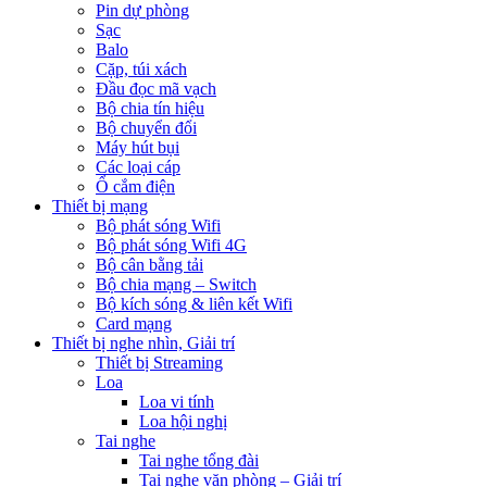
Pin dự phòng
Sạc
Balo
Cặp, túi xách
Đầu đọc mã vạch
Bộ chia tín hiệu
Bộ chuyển đổi
Máy hút bụi
Các loại cáp
Ổ cắm điện
Thiết bị mạng
Bộ phát sóng Wifi
Bộ phát sóng Wifi 4G
Bộ cân bằng tải
Bộ chia mạng – Switch
Bộ kích sóng & liên kết Wifi
Card mạng
Thiết bị nghe nhìn, Giải trí
Thiết bị Streaming
Loa
Loa vi tính
Loa hội nghị
Tai nghe
Tai nghe tổng đài
Tai nghe văn phòng – Giải trí