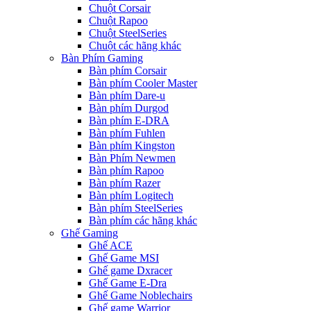
Chuột Corsair
Chuột Rapoo
Chuột SteelSeries
Chuột các hãng khác
Bàn Phím Gaming
Bàn phím Corsair
Bàn phím Cooler Master
Bàn phím Dare-u
Bàn phím Durgod
Bàn phím E-DRA
Bàn phím Fuhlen
Bàn phím Kingston
Bàn Phím Newmen
Bàn phím Rapoo
Bàn phím Razer
Bàn phím Logitech
Bàn phím SteelSeries
Bàn phím các hãng khác
Ghế Gaming
Ghế ACE
Ghế Game MSI
Ghế game Dxracer
Ghế Game E-Dra
Ghế Game Noblechairs
Ghế game Warrior