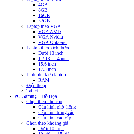
4GB
8GB
16GB
32GB
Laptop theo VGA
VGA AMD
VGA Nvidia
VGA Onboard
Laptop theo kích thước
Dưới 13 inch
Từ 13 – 14 inch
15.6 inch
17.3 inch
Linh phụ kiện laptop
RAM
Điện thoại
Tablet
PC Gaming – Đồ Họa
Chọn theo nhu cầu
Cấu hình phổ thông
Cấu hình trung cấp
Cấu hình cao cấp
Chọn theo khoảng giá
Dưới 10 triệu
10 triệu – 15 triệu