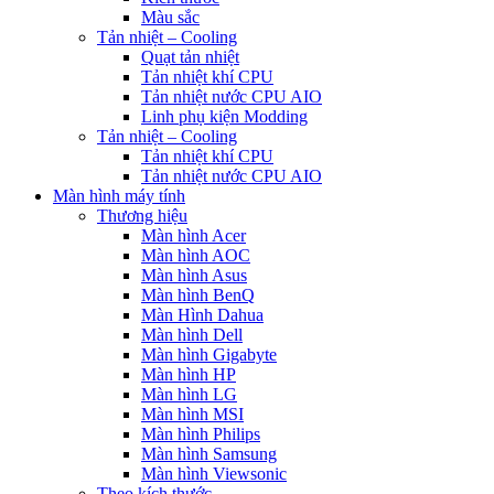
Màu sắc
Tản nhiệt – Cooling
Quạt tản nhiệt
Tản nhiệt khí CPU
Tản nhiệt nước CPU AIO
Linh phụ kiện Modding
Tản nhiệt – Cooling
Tản nhiệt khí CPU
Tản nhiệt nước CPU AIO
Màn hình máy tính
Thương hiệu
Màn hình Acer
Màn hình AOC
Màn hình Asus
Màn hình BenQ
Màn Hình Dahua
Màn hình Dell
Màn hình Gigabyte
Màn hình HP
Màn hình LG
Màn hình MSI
Màn hình Philips
Màn hình Samsung
Màn hình Viewsonic
Theo kích thước