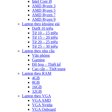
Intel Core i9
AMD Ryzen 3
AMD Ryzen 5
AMD Ryzen 7
AMD Ryzen 9
Laptop theo khoảng giá
Dưới 10 triệu
Từ 10 – 15 triệu
Từ 15 – 20 triệu
Từ 20 – 25 triệu
Từ 25 – 30 triệu
Laptop theo nhu cầu
Văn phòng
Gaming
Đồ họa – Thiết kế
Cao cấp – Thời trang
Laptop theo RAM
4GB
8GB
16GB
32GB
Laptop theo VGA
VGA AMD
VGA Nvidia
VGA Onboard