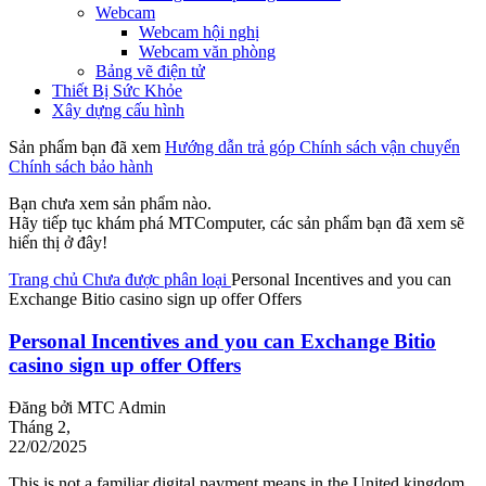
Webcam
Webcam hội nghị
Webcam văn phòng
Bảng vẽ điện tử
Thiết Bị Sức Khỏe
Xây dựng cấu hình
Sản phẩm bạn đã xem
Hướng dẫn trả góp
Chính sách vận chuyển
Chính sách bảo hành
Bạn chưa xem sản phẩm nào.
Hãy tiếp tục khám phá MTComputer, các sản phẩm bạn đã xem sẽ
hiển thị ở đây!
Trang chủ
Chưa được phân loại
Personal Incentives and you can
Exchange Bitio casino sign up offer Offers
Personal Incentives and you can Exchange Bitio
casino sign up offer Offers
Đăng bởi
MTC Admin
Tháng 2,
22/02/2025
This is not a familiar digital payment means in the United kingdom