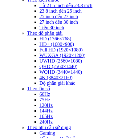
Từ 21.5 inch đến 23.8 inch
23.8 inch đến 25 inch
25 inch đến 27 inch
27 inch đến 30 inch
Trên 30 inch
Theo độ phân giải
HD (1366×768)
HD+ (1600×900)
Full HD (1920×1080)
WUXGA (1920×1200)
UWHD (2560×1080)
QHD (2560×1440)
WQHD (3440×1440)
4K (3840×2160)
Độ phân giải khác
Theo tần số
60Hz
75Hz
120Hz
144Hz
165Hz
240Hz
Theo nhu cầu sử dụng
Gaming