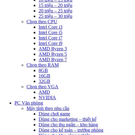
15 triệu – 20 triệu
20 triệu – 25 triệu
25 triệu – 30 triệu
Chọn theo CPU
Intel Core i3
Intel Core i5
Intel Core i7
Intel Core i9
AMD Ryzen 3
AMD Ryzen 5
AMD Ryzen 7
Chọn theo RAM
8GB
16GB
32GB
Chọn theo VGA
AMD
NVIDIA
PC Văn phòng
Máy tính theo nhu cầu
Dùng chơi game
Dùng cho marketing – thiết kế
Dùng cho thu ngân – kho hàng
Dùng cho kế toán – trưởng phòng