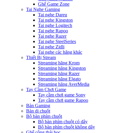
Ghế Game Zone
Tai Nghe Gaming
Tai nghe Dareu
Tai nghe Kingston
Tai nghe Logitech
Tai nghe Rapoo
Tai nghe Razer
Tai nghe SteelSeries
Tai nghe Zidli
Tai nghe các hãng khác
Thiết Bị Stream
Streaming hãng Krom
Streaming hãng Kingston
Streaming hãng Razer
Streaming hãng Elgato
Streaming hãng AverMedia
Tay Cầm Chơi Game
Tay cầm chơi game Sony
Tay cầm chơi game Rapoo
Bàn Gaming
Bàn di chuột
Bộ bàn phím chuột
Bộ bàn phím chuột có dây
Bộ bàn phím chuột không dây
Ghế công thái học