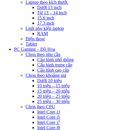
Laptop theo kích thước
Dưới 13 inch
Từ 13 – 14 inch
15.6 inch
17.3 inch
Linh phụ kiện laptop
RAM
Điện thoại
Tablet
PC Gaming – Đồ Họa
Chọn theo nhu cầu
Cấu hình phổ thông
Cấu hình trung cấp
Cấu hình cao cấp
Chọn theo khoảng giá
Dưới 10 triệu
10 triệu – 15 triệu
15 triệu – 20 triệu
20 triệu – 25 triệu
25 triệu – 30 triệu
Chọn theo CPU
Intel Core i3
Intel Core i5
Intel Core i7
Intel Core i9