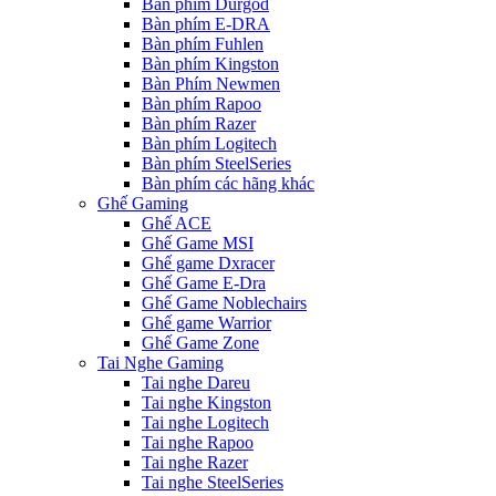
Bàn phím Durgod
Bàn phím E-DRA
Bàn phím Fuhlen
Bàn phím Kingston
Bàn Phím Newmen
Bàn phím Rapoo
Bàn phím Razer
Bàn phím Logitech
Bàn phím SteelSeries
Bàn phím các hãng khác
Ghế Gaming
Ghế ACE
Ghế Game MSI
Ghế game Dxracer
Ghế Game E-Dra
Ghế Game Noblechairs
Ghế game Warrior
Ghế Game Zone
Tai Nghe Gaming
Tai nghe Dareu
Tai nghe Kingston
Tai nghe Logitech
Tai nghe Rapoo
Tai nghe Razer
Tai nghe SteelSeries