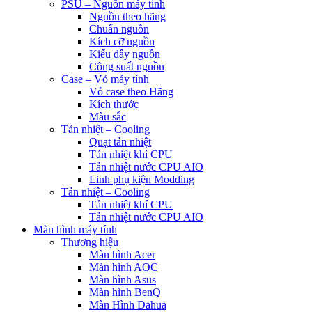
PSU – Nguồn máy tính
Nguồn theo hãng
Chuẩn nguồn
Kích cỡ nguồn
Kiểu dây nguồn
Công suất nguồn
Case – Vỏ máy tính
Vỏ case theo Hãng
Kích thước
Màu sắc
Tản nhiệt – Cooling
Quạt tản nhiệt
Tản nhiệt khí CPU
Tản nhiệt nước CPU AIO
Linh phụ kiện Modding
Tản nhiệt – Cooling
Tản nhiệt khí CPU
Tản nhiệt nước CPU AIO
Màn hình máy tính
Thương hiệu
Màn hình Acer
Màn hình AOC
Màn hình Asus
Màn hình BenQ
Màn Hình Dahua