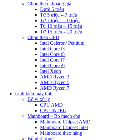
Chọn theo khoảng giá
Dưới 5 triệu
Từ 5 triệu – 7 triệu
Từ 7 triệu – 10 triệu
Từ 10 triệu – 15 triệu
Từ 15 triệu – 20 triệu
Chọn theo CPU
Intel Celeron/ Pentium
Intel Core i3
Intel Core i5
Intel Core i7
Intel Core i9
Intel Xeon
AMD Ryzen 3
AMD Ryzen 5
AMD Ryzen 7
Linh kiện máy tính
Bộ vi xử lý
CPU AMD
CPU INTEL
Mainboard – Bo mạch chủ
Mainboard Chipset AMD
Mainboard Chipset Intel
Mainboard theo hãng
Bộ nhớ trong