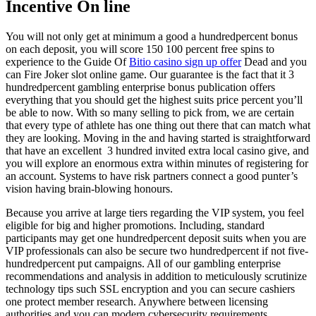
Incentive On line
You will not only get at minimum a good a hundredpercent bonus
on each deposit, you will score 150 100 percent free spins to
experience to the Guide Of
Bitio casino sign up offer
Dead and you
can Fire Joker slot online game. Our guarantee is the fact that it 3
hundredpercent gambling enterprise bonus publication offers
everything that you should get the highest suits price percent you’ll
be able to now. With so many selling to pick from, we are certain
that every type of athlete has one thing out there that can match what
they are looking. Moving in the and having started is straightforward
that have an excellent 3 hundred invited extra local casino give, and
you will explore an enormous extra within minutes of registering for
an account. Systems to have risk partners connect a good punter’s
vision having brain-blowing honours.
Because you arrive at large tiers regarding the VIP system, you feel
eligible for big and higher promotions. Including, standard
participants may get one hundredpercent deposit suits when you are
VIP professionals can also be secure two hundredpercent if not five-
hundredpercent put campaigns. All of our gambling enterprise
recommendations and analysis in addition to meticulously scrutinize
technology tips such SSL encryption and you can secure cashiers
one protect member research. Anywhere between licensing
authorities and you can modern cybersecurity requirements,