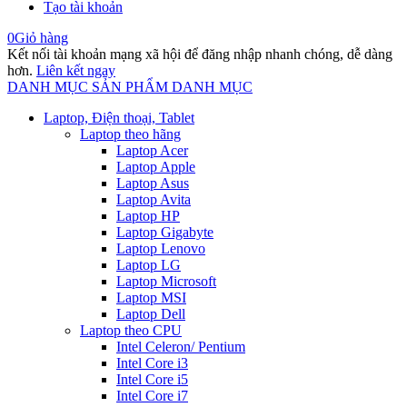
Tạo tài khoản
0
Giỏ hàng
Kết nối tài khoản mạng xã hội để đăng nhập nhanh chóng, dễ dàng
hơn.
Liên kết ngay
DANH MỤC SẢN PHẨM
DANH MỤC
Laptop, Điện thoại, Tablet
Laptop theo hãng
Laptop Acer
Laptop Apple
Laptop Asus
Laptop Avita
Laptop HP
Laptop Gigabyte
Laptop Lenovo
Laptop LG
Laptop Microsoft
Laptop MSI
Laptop Dell
Laptop theo CPU
Intel Celeron/ Pentium
Intel Core i3
Intel Core i5
Intel Core i7