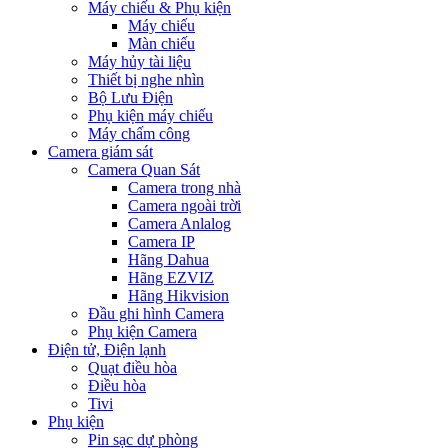
Máy chiếu & Phụ kiện
Máy chiếu
Màn chiếu
Máy hủy tài liệu
Thiết bị nghe nhìn
Bộ Lưu Điện
Phụ kiện máy chiếu
Máy chấm công
Camera giám sát
Camera Quan Sát
Camera trong nhà
Camera ngoài trời
Camera Anlalog
Camera IP
Hãng Dahua
Hãng EZVIZ
Hãng Hikvision
Đầu ghi hình Camera
Phụ kiện Camera
Điện tử, Điện lạnh
Quạt điều hòa
Điều hòa
Tivi
Phụ kiện
Pin sạc dự phòng