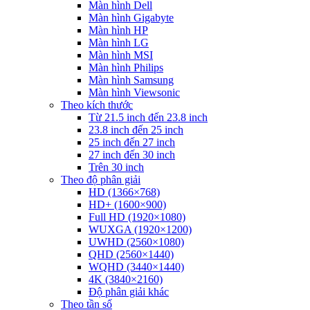
Màn hình Dell
Màn hình Gigabyte
Màn hình HP
Màn hình LG
Màn hình MSI
Màn hình Philips
Màn hình Samsung
Màn hình Viewsonic
Theo kích thước
Từ 21.5 inch đến 23.8 inch
23.8 inch đến 25 inch
25 inch đến 27 inch
27 inch đến 30 inch
Trên 30 inch
Theo độ phân giải
HD (1366×768)
HD+ (1600×900)
Full HD (1920×1080)
WUXGA (1920×1200)
UWHD (2560×1080)
QHD (2560×1440)
WQHD (3440×1440)
4K (3840×2160)
Độ phân giải khác
Theo tần số