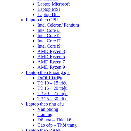
Laptop Microsoft
Laptop MSI
Laptop Dell
Laptop theo CPU
Intel Celeron/ Pentium
Intel Core i3
Intel Core i5
Intel Core i7
Intel Core i9
AMD Ryzen 3
AMD Ryzen 5
AMD Ryzen 7
AMD Ryzen 9
Laptop theo khoảng giá
Dưới 10 triệu
Từ 10 – 15 triệu
Từ 15 – 20 triệu
Từ 20 – 25 triệu
Từ 25 – 30 triệu
Laptop theo nhu cầu
Văn phòng
Gaming
Đồ họa – Thiết kế
Cao cấp – Thời trang
Laptop theo RAM