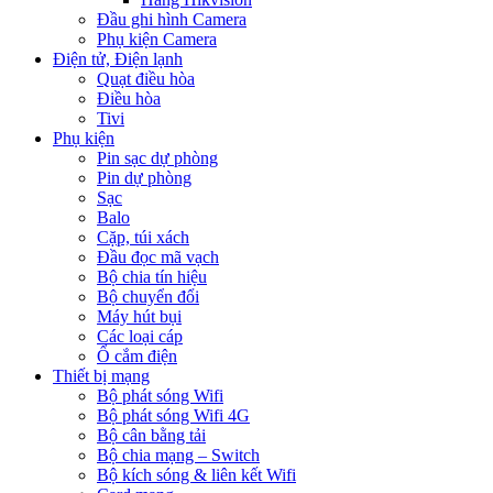
Đầu ghi hình Camera
Phụ kiện Camera
Điện tử, Điện lạnh
Quạt điều hòa
Điều hòa
Tivi
Phụ kiện
Pin sạc dự phòng
Pin dự phòng
Sạc
Balo
Cặp, túi xách
Đầu đọc mã vạch
Bộ chia tín hiệu
Bộ chuyển đổi
Máy hút bụi
Các loại cáp
Ổ cắm điện
Thiết bị mạng
Bộ phát sóng Wifi
Bộ phát sóng Wifi 4G
Bộ cân bằng tải
Bộ chia mạng – Switch
Bộ kích sóng & liên kết Wifi