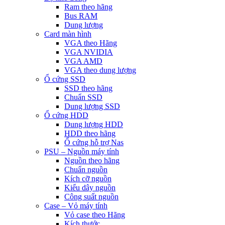
Ram theo hãng
Bus RAM
Dung lượng
Card màn hình
VGA theo Hãng
VGA NVIDIA
VGA AMD
VGA theo dung lượng
Ổ cứng SSD
SSD theo hãng
Chuẩn SSD
Dung lượng SSD
Ổ cứng HDD
Dung lượng HDD
HDD theo hãng
Ổ cứng hỗ trợ Nas
PSU – Nguồn máy tính
Nguồn theo hãng
Chuẩn nguồn
Kích cỡ nguồn
Kiểu dây nguồn
Công suất nguồn
Case – Vỏ máy tính
Vỏ case theo Hãng
Kích thước