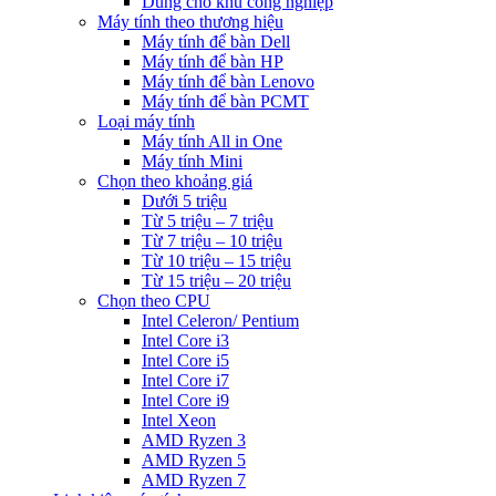
Dùng cho khu công nghiệp
Máy tính theo thương hiệu
Máy tính để bàn Dell
Máy tính để bàn HP
Máy tính để bàn Lenovo
Máy tính để bàn PCMT
Loại máy tính
Máy tính All in One
Máy tính Mini
Chọn theo khoảng giá
Dưới 5 triệu
Từ 5 triệu – 7 triệu
Từ 7 triệu – 10 triệu
Từ 10 triệu – 15 triệu
Từ 15 triệu – 20 triệu
Chọn theo CPU
Intel Celeron/ Pentium
Intel Core i3
Intel Core i5
Intel Core i7
Intel Core i9
Intel Xeon
AMD Ryzen 3
AMD Ryzen 5
AMD Ryzen 7