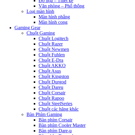
Đồ họa – Thiết kế
Văn phòng – Phổ thông
Loại màn hình
Màn hình phẳng
Màn hình cong
Gaming Gear
Chuột Gaming
Chuột Logitech
Chuột Razer
Chuột Newmen
Chuột Fuhlen
Chuột E-Dra
Chuột AKKO
Chuột Asus
Chuột Kingston
Chuột Durgod
Chuột Dareu
Chuột Corsair
Chuột Rapoo
Chuột SteelSeries
Chuột các hãng khác
Bàn Phím Gaming
Bàn phím Corsair
Bàn phím Cooler Master
Bàn phím Dare-u