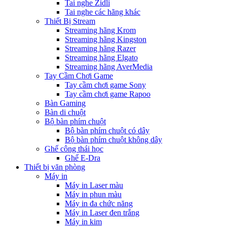
Tai nghe Zidli
Tai nghe các hãng khác
Thiết Bị Stream
Streaming hãng Krom
Streaming hãng Kingston
Streaming hãng Razer
Streaming hãng Elgato
Streaming hãng AverMedia
Tay Cầm Chơi Game
Tay cầm chơi game Sony
Tay cầm chơi game Rapoo
Bàn Gaming
Bàn di chuột
Bộ bàn phím chuột
Bộ bàn phím chuột có dây
Bộ bàn phím chuột không dây
Ghế công thái học
Ghế E-Dra
Thiết bị văn phòng
Máy in
Máy in Laser màu
Máy in phun màu
Máy in đa chức năng
Máy in Laser đen trắng
Máy in kim