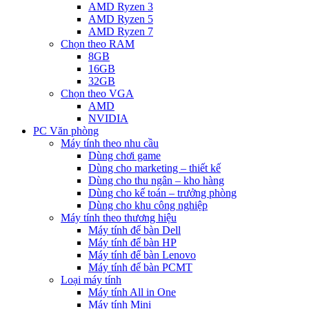
AMD Ryzen 3
AMD Ryzen 5
AMD Ryzen 7
Chọn theo RAM
8GB
16GB
32GB
Chọn theo VGA
AMD
NVIDIA
PC Văn phòng
Máy tính theo nhu cầu
Dùng chơi game
Dùng cho marketing – thiết kế
Dùng cho thu ngân – kho hàng
Dùng cho kế toán – trưởng phòng
Dùng cho khu công nghiệp
Máy tính theo thương hiệu
Máy tính để bàn Dell
Máy tính để bàn HP
Máy tính để bàn Lenovo
Máy tính để bàn PCMT
Loại máy tính
Máy tính All in One
Máy tính Mini