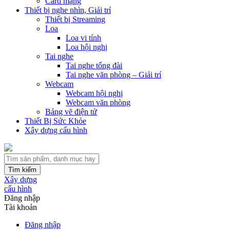
Card mạng
Thiết bị nghe nhìn, Giải trí
Thiết bị Streaming
Loa
Loa vi tính
Loa hội nghị
Tai nghe
Tai nghe tổng đài
Tai nghe văn phòng – Giải trí
Webcam
Webcam hội nghị
Webcam văn phòng
Bảng vẽ điện tử
Thiết Bị Sức Khỏe
Xây dựng cấu hình
Tìm kiếm
Xây dựng
cấu hình
Đăng nhập
Tài khoản
Đăng nhập