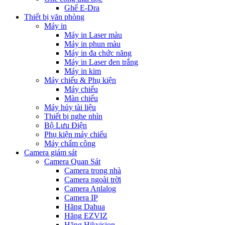
Ghế E-Dra
Thiết bị văn phòng
Máy in
Máy in Laser màu
Máy in phun màu
Máy in đa chức năng
Máy in Laser đen trắng
Máy in kim
Máy chiếu & Phụ kiện
Máy chiếu
Màn chiếu
Máy hủy tài liệu
Thiết bị nghe nhìn
Bộ Lưu Điện
Phụ kiện máy chiếu
Máy chấm công
Camera giám sát
Camera Quan Sát
Camera trong nhà
Camera ngoài trời
Camera Anlalog
Camera IP
Hãng Dahua
Hãng EZVIZ
Hãng Hikvision