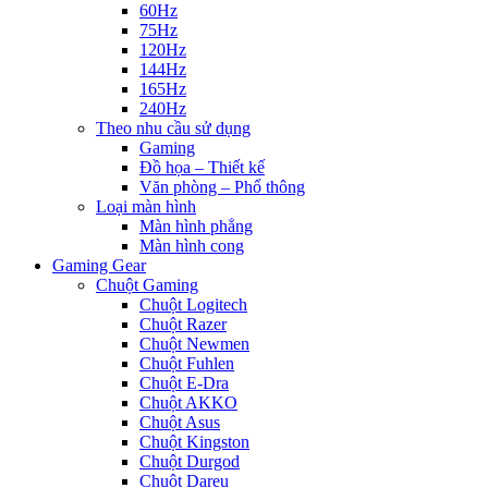
60Hz
75Hz
120Hz
144Hz
165Hz
240Hz
Theo nhu cầu sử dụng
Gaming
Đồ họa – Thiết kế
Văn phòng – Phổ thông
Loại màn hình
Màn hình phẳng
Màn hình cong
Gaming Gear
Chuột Gaming
Chuột Logitech
Chuột Razer
Chuột Newmen
Chuột Fuhlen
Chuột E-Dra
Chuột AKKO
Chuột Asus
Chuột Kingston
Chuột Durgod
Chuột Dareu