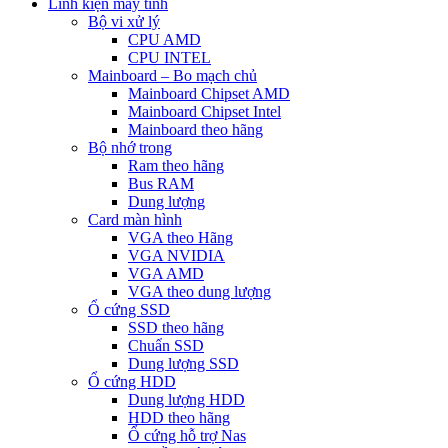
Linh kiện máy tính
Bộ vi xử lý
CPU AMD
CPU INTEL
Mainboard – Bo mạch chủ
Mainboard Chipset AMD
Mainboard Chipset Intel
Mainboard theo hãng
Bộ nhớ trong
Ram theo hãng
Bus RAM
Dung lượng
Card màn hình
VGA theo Hãng
VGA NVIDIA
VGA AMD
VGA theo dung lượng
Ổ cứng SSD
SSD theo hãng
Chuẩn SSD
Dung lượng SSD
Ổ cứng HDD
Dung lượng HDD
HDD theo hãng
Ổ cứng hỗ trợ Nas