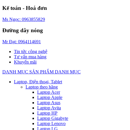
Kế toán - Hoá đơn
Ms Ngọc: 0963855829
Đường dây nóng
Mr Đạt: 0964114691
Tin tức công nghệ
Tư vấn mua hàng
Khuyến mãi
DANH MỤC SẢN PHẨM
DANH MỤC
Laptop, Điện thoại, Tablet
Laptop theo hãng
Laptop Acer
Laptop Apple
Laptop Asus
Laptop Avita
Laptop HP
Laptop Gigabyte
Laptop Lenovo
Laptop LG