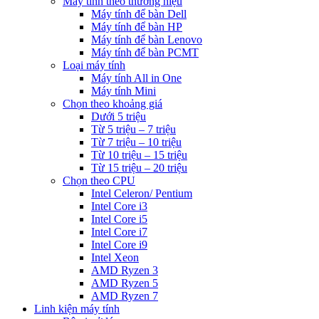
Máy tính theo thương hiệu
Máy tính để bàn Dell
Máy tính để bàn HP
Máy tính để bàn Lenovo
Máy tính để bàn PCMT
Loại máy tính
Máy tính All in One
Máy tính Mini
Chọn theo khoảng giá
Dưới 5 triệu
Từ 5 triệu – 7 triệu
Từ 7 triệu – 10 triệu
Từ 10 triệu – 15 triệu
Từ 15 triệu – 20 triệu
Chọn theo CPU
Intel Celeron/ Pentium
Intel Core i3
Intel Core i5
Intel Core i7
Intel Core i9
Intel Xeon
AMD Ryzen 3
AMD Ryzen 5
AMD Ryzen 7
Linh kiện máy tính