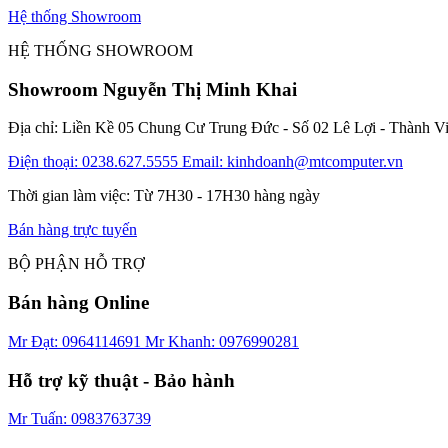
Hệ thống Showroom
HỆ THỐNG SHOWROOM
Showroom Nguyễn Thị Minh Khai
Địa chỉ: Liền Kề 05 Chung Cư Trung Đức - Số 02 Lê Lợi - Thành V
Điện thoại: 0238.627.5555
Email: kinhdoanh@mtcomputer.vn
Thời gian làm việc: Từ 7H30 - 17H30 hàng ngày
Bán hàng trực tuyến
BỘ PHẬN HỖ TRỢ
Bán hàng Online
Mr Đạt: 0964114691
Mr Khanh: 0976990281
Hỗ trợ kỹ thuật - Bảo hành
Mr Tuấn: 0983763739