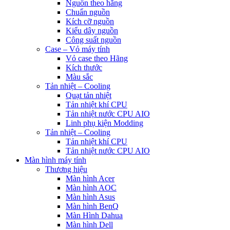
Nguồn theo hãng
Chuẩn nguồn
Kích cỡ nguồn
Kiểu dây nguồn
Công suất nguồn
Case – Vỏ máy tính
Vỏ case theo Hãng
Kích thước
Màu sắc
Tản nhiệt – Cooling
Quạt tản nhiệt
Tản nhiệt khí CPU
Tản nhiệt nước CPU AIO
Linh phụ kiện Modding
Tản nhiệt – Cooling
Tản nhiệt khí CPU
Tản nhiệt nước CPU AIO
Màn hình máy tính
Thương hiệu
Màn hình Acer
Màn hình AOC
Màn hình Asus
Màn hình BenQ
Màn Hình Dahua
Màn hình Dell