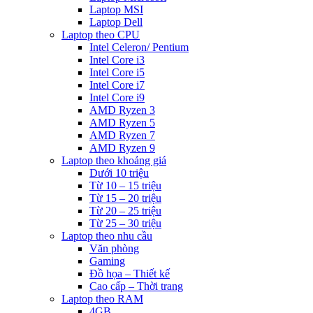
Laptop MSI
Laptop Dell
Laptop theo CPU
Intel Celeron/ Pentium
Intel Core i3
Intel Core i5
Intel Core i7
Intel Core i9
AMD Ryzen 3
AMD Ryzen 5
AMD Ryzen 7
AMD Ryzen 9
Laptop theo khoảng giá
Dưới 10 triệu
Từ 10 – 15 triệu
Từ 15 – 20 triệu
Từ 20 – 25 triệu
Từ 25 – 30 triệu
Laptop theo nhu cầu
Văn phòng
Gaming
Đồ họa – Thiết kế
Cao cấp – Thời trang
Laptop theo RAM
4GB