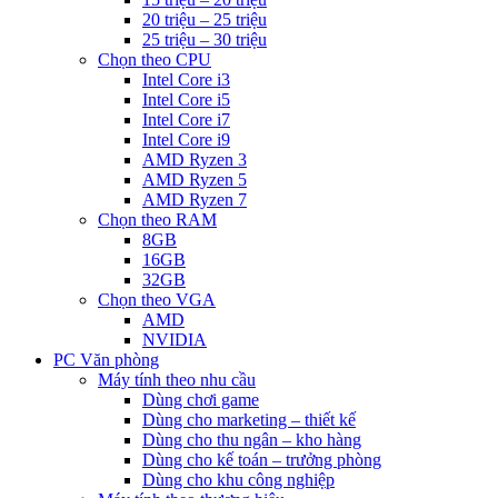
20 triệu – 25 triệu
25 triệu – 30 triệu
Chọn theo CPU
Intel Core i3
Intel Core i5
Intel Core i7
Intel Core i9
AMD Ryzen 3
AMD Ryzen 5
AMD Ryzen 7
Chọn theo RAM
8GB
16GB
32GB
Chọn theo VGA
AMD
NVIDIA
PC Văn phòng
Máy tính theo nhu cầu
Dùng chơi game
Dùng cho marketing – thiết kế
Dùng cho thu ngân – kho hàng
Dùng cho kế toán – trưởng phòng
Dùng cho khu công nghiệp