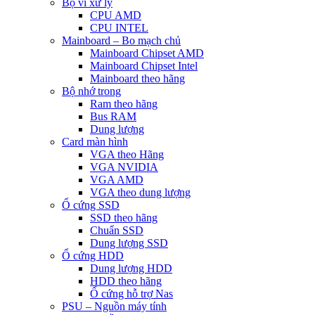
Bộ vi xử lý
CPU AMD
CPU INTEL
Mainboard – Bo mạch chủ
Mainboard Chipset AMD
Mainboard Chipset Intel
Mainboard theo hãng
Bộ nhớ trong
Ram theo hãng
Bus RAM
Dung lượng
Card màn hình
VGA theo Hãng
VGA NVIDIA
VGA AMD
VGA theo dung lượng
Ổ cứng SSD
SSD theo hãng
Chuẩn SSD
Dung lượng SSD
Ổ cứng HDD
Dung lượng HDD
HDD theo hãng
Ổ cứng hỗ trợ Nas
PSU – Nguồn máy tính