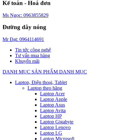
Kế toán - Hoá đơn
Ms Ngọc: 0963855829
Đường dây nóng
Mr Đạt: 0964114691
Tin tức công nghệ
Tư vấn mua hàng
Khuyến mãi
DANH MỤC SẢN PHẨM
DANH MỤC
Laptop, Điện thoại, Tablet
Laptop theo hãng
Laptop Acer
Laptop Apple
Laptop Asus
Laptop Avita
Laptop HP
Laptop Gigabyte
Laptop Lenovo
Laptop LG
Laptop Microsoft