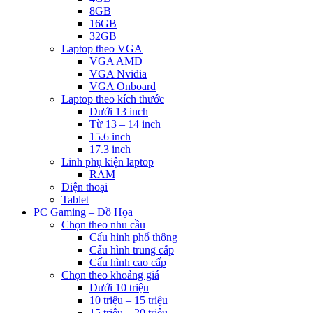
8GB
16GB
32GB
Laptop theo VGA
VGA AMD
VGA Nvidia
VGA Onboard
Laptop theo kích thước
Dưới 13 inch
Từ 13 – 14 inch
15.6 inch
17.3 inch
Linh phụ kiện laptop
RAM
Điện thoại
Tablet
PC Gaming – Đồ Họa
Chọn theo nhu cầu
Cấu hình phổ thông
Cấu hình trung cấp
Cấu hình cao cấp
Chọn theo khoảng giá
Dưới 10 triệu
10 triệu – 15 triệu
15 triệu – 20 triệu