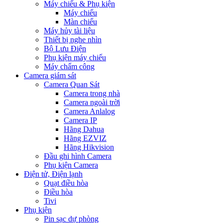
Máy chiếu & Phụ kiện
Máy chiếu
Màn chiếu
Máy hủy tài liệu
Thiết bị nghe nhìn
Bộ Lưu Điện
Phụ kiện máy chiếu
Máy chấm công
Camera giám sát
Camera Quan Sát
Camera trong nhà
Camera ngoài trời
Camera Anlalog
Camera IP
Hãng Dahua
Hãng EZVIZ
Hãng Hikvision
Đầu ghi hình Camera
Phụ kiện Camera
Điện tử, Điện lạnh
Quạt điều hòa
Điều hòa
Tivi
Phụ kiện
Pin sạc dự phòng