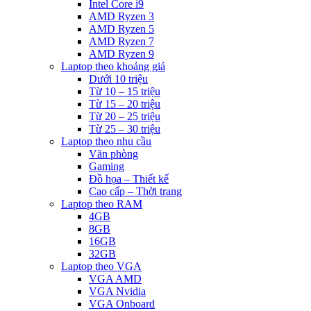
Intel Core i9
AMD Ryzen 3
AMD Ryzen 5
AMD Ryzen 7
AMD Ryzen 9
Laptop theo khoảng giá
Dưới 10 triệu
Từ 10 – 15 triệu
Từ 15 – 20 triệu
Từ 20 – 25 triệu
Từ 25 – 30 triệu
Laptop theo nhu cầu
Văn phòng
Gaming
Đồ họa – Thiết kế
Cao cấp – Thời trang
Laptop theo RAM
4GB
8GB
16GB
32GB
Laptop theo VGA
VGA AMD
VGA Nvidia
VGA Onboard