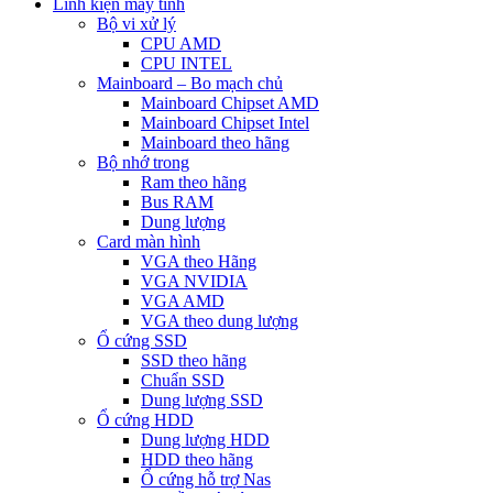
Linh kiện máy tính
Bộ vi xử lý
CPU AMD
CPU INTEL
Mainboard – Bo mạch chủ
Mainboard Chipset AMD
Mainboard Chipset Intel
Mainboard theo hãng
Bộ nhớ trong
Ram theo hãng
Bus RAM
Dung lượng
Card màn hình
VGA theo Hãng
VGA NVIDIA
VGA AMD
VGA theo dung lượng
Ổ cứng SSD
SSD theo hãng
Chuẩn SSD
Dung lượng SSD
Ổ cứng HDD
Dung lượng HDD
HDD theo hãng
Ổ cứng hỗ trợ Nas