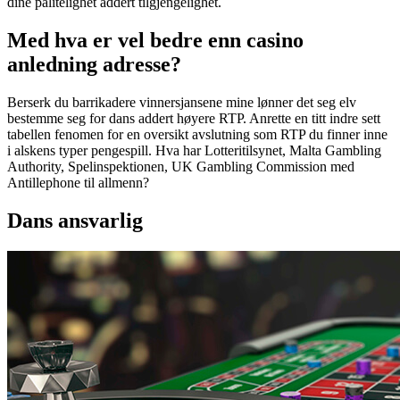
dine pålitelighet addert tilgjengelighet.
Med hva er vel bedre enn casino
anledning adresse?
Berserk du barrikadere vinnersjansene mine lønner det seg elv
bestemme seg for dans addert høyere RTP. Anrette en titt indre sett
tabellen fenomen for en oversikt avslutning som RTP du finner inne
i alskens typer pengespill. Hva har Lotteritilsynet, Malta Gambling
Authority, Spelinspektionen, UK Gambling Commission med
Antillephone til allmenn?
Dans ansvarlig