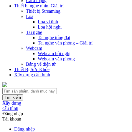
Card mạng
Thiết bị nghe nhìn, Giải trí
Thiết bị Streaming
Loa
Loa vi tính
Loa hội nghị
Tai nghe
Tai nghe tổng đài
Tai nghe văn phòng – Giải trí
Webcam
Webcam hội nghị
Webcam văn phòng
Bảng vẽ điện tử
Thiết Bị Sức Khỏe
Xây dựng cấu hình
Tìm kiếm
Xây dựng
cấu hình
Đăng nhập
Tài khoản
Đăng nhập