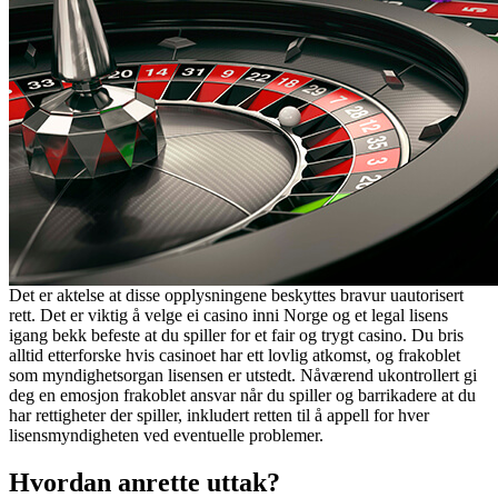
Det er aktelse at disse opplysningene beskyttes bravur uautorisert
rett. Det er viktig å velge ei casino inni Norge og et legal lisens
igang bekk befeste at du spiller for et fair og trygt casino. Du bris
alltid etterforske hvis casinoet har ett lovlig atkomst, og frakoblet
som myndighetsorgan lisensen er utstedt. Nåværend ukontrollert gi
deg en emosjon frakoblet ansvar når du spiller og barrikadere at du
har rettigheter der spiller, inkludert retten til å appell for hver
lisensmyndigheten ved eventuelle problemer.
Hvordan anrette uttak?