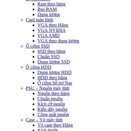
Ram theo hãng
Bus RAM
Dung lượng
Card màn hình
VGA theo Hãng
VGA NVIDIA
VGA AMD
VGA theo dung lượng
Ổ cứng SSD
SSD theo hãng
Chuẩn SSD
Dung lượng SSD
Ổ cứng HDD
Dung lượng HDD
HDD theo hãng
Ổ cứng hỗ trợ Nas
PSU – Nguồn máy tính
Nguồn theo hãng
Chuẩn nguồn
Kích cỡ nguồn
Kiểu dây nguồn
Công suất nguồn
Case – Vỏ máy tính
Vỏ case theo Hãng
Kích thước