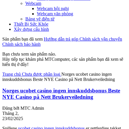
Webcam
Webcam hội nghị
Webcam văn phòng
Bảng vẽ điện tử
Thiết Bị Sức Khỏe
Xây dựng cấu hình
Sản phẩm bạn đã xem
Hướng dẫn trả góp
Chính sách vận chuyển
Chính sách bảo hành
Bạn chưa xem sản phẩm nào.
Hãy tiếp tục khám phá MTComputer, các sản phẩm bạn đã xem sẽ
hiển thị ở đây!
Trang chủ
Chưa được phân loại
Norges ucobet casino ingen
innskuddsbonus Beste NYE Casino på Nett Brukerveiledning
Norges ucobet casino ingen innskuddsbonus Beste
NYE Casino på Nett Brukerveiledning
Đăng bởi
MTC Admin
Tháng 2,
23/02/2025
Spillene
ucobet casino ingen innskuddsbonus
er rettferdige takket