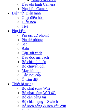
Đầu ghi hình Camera
Phụ kiện Camera
Điện tử, Điện lạnh
Quạt điều hòa
Điều hòa
Tivi
Phụ kiện
Pin sạc dự phòng
Pin dự phòng
Sạc
Balo
Cặp, túi xách
Đầu đọc mã vạch
Bộ chia tín hiệu
Bộ chuyển đổi
Máy hút bụi
Các loại cáp
Ổ cắm điện
Thiết bị mạng
Bộ phát sóng Wifi
Bộ phát sóng Wifi 4G
Bộ cân bằng tải
Bộ chia mạng – Switch
Bộ kích sóng & liên kết Wifi