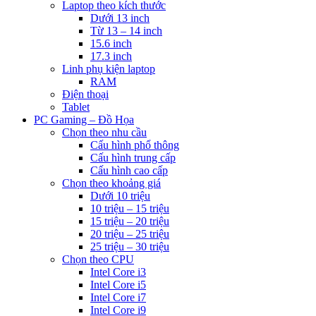
Laptop theo kích thước
Dưới 13 inch
Từ 13 – 14 inch
15.6 inch
17.3 inch
Linh phụ kiện laptop
RAM
Điện thoại
Tablet
PC Gaming – Đồ Họa
Chọn theo nhu cầu
Cấu hình phổ thông
Cấu hình trung cấp
Cấu hình cao cấp
Chọn theo khoảng giá
Dưới 10 triệu
10 triệu – 15 triệu
15 triệu – 20 triệu
20 triệu – 25 triệu
25 triệu – 30 triệu
Chọn theo CPU
Intel Core i3
Intel Core i5
Intel Core i7
Intel Core i9