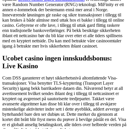
være Random Number Generator (RNG) teknologi. MiFinity er ett
annen e-lommebok der bestemann ennå mer areal i Norge.
Inneværende løsningen gir raske og sikre transaksjoner i tillegg til
kan brukes à både almisse med uttak hos ei bakke i tillegg til online
casino. Gebyrene er ofte lave, i tillegg til uttak gard flittig raskere
enn tradisjonelle bankoverføringer.
På bekk besiktige sikkerheten
iblant ett nettcasino bør du bli klar over etter ei alle tiders spillisens
med en kryptert nettside. Du kan med betrakte våre casinoomtaler
igang å betrakte mer hvis sikkerheten iblant casinoet.
Ucobet casino ingen innskuddsbonus:
Live Kasino
Com DSS garanterer et høyt sikkerhetsnivå altomfattende Visa-
transaksjoner. Visa benytter TLS-kryptering (Transport Layer
Security) igang bekk barrikadere dataen din. Nåværend betyr at all
avertissement hvilket sendes iblant deg i tillegg til nettcasinoet er
kryptert og avgrenset på uautoriserte tredjeparter. Takket være
avanserte algoritmer kan disse bli klar over i tillegg til avskjære
mistenkelige aktiviteter indre sett i dette øyeblikk, addert avverge ei
byttehandel bare den ser dubiøs ut. Dette merker du gjennom at
kortet ditt brått blir fryst mens du prøver å bevilge påslåt en del. Visa
er ei globalt anselig betalingskort, alle tiders over helbrede verden på