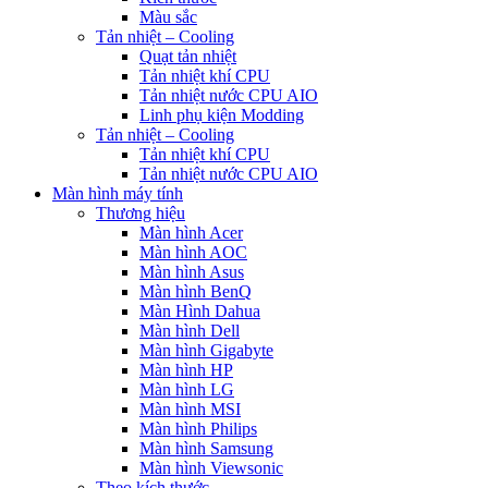
Màu sắc
Tản nhiệt – Cooling
Quạt tản nhiệt
Tản nhiệt khí CPU
Tản nhiệt nước CPU AIO
Linh phụ kiện Modding
Tản nhiệt – Cooling
Tản nhiệt khí CPU
Tản nhiệt nước CPU AIO
Màn hình máy tính
Thương hiệu
Màn hình Acer
Màn hình AOC
Màn hình Asus
Màn hình BenQ
Màn Hình Dahua
Màn hình Dell
Màn hình Gigabyte
Màn hình HP
Màn hình LG
Màn hình MSI
Màn hình Philips
Màn hình Samsung
Màn hình Viewsonic
Theo kích thước