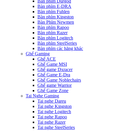
Bàn phím Durgod
Bàn phím E-DRA
Bàn phím Fuhlen
Bàn phím Kingston
Bàn Phím Newmen
Bàn phím Rapoo
Bàn phím Razer
Bàn phím Logitech
Bàn phím SteelSeries
Bàn phím các hãng khác
Ghế Gaming
Ghế ACE
Ghế Game MSI
Ghế game Dxracer
Ghế Game E-Dra
Ghế Game Noblechairs
Ghế game Warrior
Ghế Game Zone
Tai Nghe Gaming
Tai nghe Dareu
Tai nghe Kingston
Tai nghe Logitech
Tai nghe Rapoo
Tai nghe Razer
Tai nghe SteelSeries