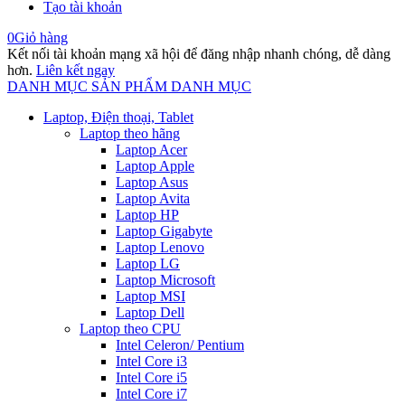
Tạo tài khoản
0
Giỏ hàng
Kết nối tài khoản mạng xã hội để đăng nhập nhanh chóng, dễ dàng
hơn.
Liên kết ngay
DANH MỤC SẢN PHẨM
DANH MỤC
Laptop, Điện thoại, Tablet
Laptop theo hãng
Laptop Acer
Laptop Apple
Laptop Asus
Laptop Avita
Laptop HP
Laptop Gigabyte
Laptop Lenovo
Laptop LG
Laptop Microsoft
Laptop MSI
Laptop Dell
Laptop theo CPU
Intel Celeron/ Pentium
Intel Core i3
Intel Core i5
Intel Core i7