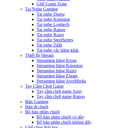
Ghế Game Zone
Tai Nghe Gaming
Tai nghe Dareu
Tai nghe Kingston
Tai nghe Logitech
Tai nghe Rapoo
Tai nghe Razer
Tai nghe SteelSeries
Tai nghe Zidli
Tai nghe các hãng khác
Thiết Bị Stream
Streaming hãng Krom
Streaming hãng Kingston
Streaming hãng Razer
Streaming hãng Elgato
Streaming hãng AverMedia
Tay Cầm Chơi Game
Tay cầm chơi game Sony
Tay cầm chơi game Rapoo
Bàn Gaming
Bàn di chuột
Bộ bàn phím chuột
Bộ bàn phím chuột có dây
Bộ bàn phím chuột không dây
Ghế công thái học