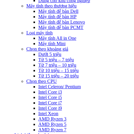
Dùng cho khu công nghiệp
Máy tính theo thương hiệu
Máy tính để bàn Dell
Máy tính để bàn HP
Máy tính để bàn Lenovo
Máy tính để bàn PCMT
Loại máy tính
Máy tính All in One
Máy tính Mini
Chọn theo khoảng giá
Dưới 5 triệu
Từ 5 triệu – 7 triệu
Từ 7 triệu – 10 triệu
Từ 10 triệu – 15 triệu
Từ 15 triệu – 20 triệu
Chọn theo CPU
Intel Celeron/ Pentium
Intel Core i3
Intel Core i5
Intel Core i7
Intel Core i9
Intel Xeon
AMD Ryzen 3
AMD Ryzen 5
AMD Ryzen 7