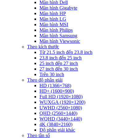
Màn hình Dell
Màn hình Gigabyte
Màn hình HP
Màn hình LG
Màn hình MSI
Màn hình Philips
Màn hình Samsung
Màn hình Viewsonic
Theo kích thước
Từ 21.5 inch đến 23.8 inch
23.8 inch đến 25 inch
25 inch đến 27 inch
27 inch đến 30 inch
Trên 30 inch
Theo độ phân giải
HD (1366×768)
HD+ (1600×900)
Full HD (1920×1080)
WUXGA (1920×1200)
UWHD (2560×1080)
QHD (2560×1440)
WQHD (3440×1440)
4K (3840×2160)
Độ phân giải khác
Theo tần số