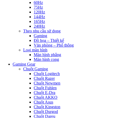
60Hz
75Hz
120Hz
144Hz
165Hz
240Hz
Theo nhu cầu sử dụng
Gaming
Đồ họa – Thiết kế
Văn phòng – Phổ thông
Loại màn hình
Màn hình phẳng
Màn hình cong
Gaming Gear
Chuột Gaming
Chuột Logitech
Chuột Razer
Chuột Newmen
Chuột Fuhlen
Chuột E-Dra
Chuột AKKO
Chuột Asus
Chuột Kingston
Chuột Durgod
Chuột Dareu