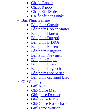
Chuột Corsair
Chuột Rapoo
Chuột SteelSeries
Chuột các hãng khác
Bàn Phím Gaming
Bàn phím Corsair
Bàn phím Cooler Master
Bàn phím Dare-u
Bàn phím Durgod
Bàn phím E-DRA
Bàn phím Fuhlen
Bàn phím Kingston
Bàn Phím Newmen
Bàn phím Rapoo
Bàn phím Razer
Bàn phím Logitech
Bàn phím SteelSeries
Bàn phím các hãng khác
Ghế Gaming
Ghế ACE
Ghế Game MSI
Ghế game Dxracer
Ghế Game E-Dra
Ghế Game Noblechairs
Ghế game Warrior