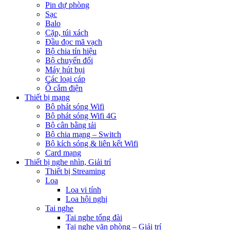
Pin dự phòng
Sạc
Balo
Cặp, túi xách
Đầu đọc mã vạch
Bộ chia tín hiệu
Bộ chuyển đổi
Máy hút bụi
Các loại cáp
Ổ cắm điện
Thiết bị mạng
Bộ phát sóng Wifi
Bộ phát sóng Wifi 4G
Bộ cân bằng tải
Bộ chia mạng – Switch
Bộ kích sóng & liên kết Wifi
Card mạng
Thiết bị nghe nhìn, Giải trí
Thiết bị Streaming
Loa
Loa vi tính
Loa hội nghị
Tai nghe
Tai nghe tổng đài
Tai nghe văn phòng – Giải trí