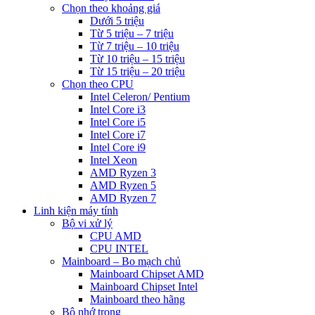
Chọn theo khoảng giá
Dưới 5 triệu
Từ 5 triệu – 7 triệu
Từ 7 triệu – 10 triệu
Từ 10 triệu – 15 triệu
Từ 15 triệu – 20 triệu
Chọn theo CPU
Intel Celeron/ Pentium
Intel Core i3
Intel Core i5
Intel Core i7
Intel Core i9
Intel Xeon
AMD Ryzen 3
AMD Ryzen 5
AMD Ryzen 7
Linh kiện máy tính
Bộ vi xử lý
CPU AMD
CPU INTEL
Mainboard – Bo mạch chủ
Mainboard Chipset AMD
Mainboard Chipset Intel
Mainboard theo hãng
Bộ nhớ trong