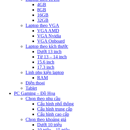
4GB
8GB
16GB
32GB
Laptop theo VGA
VGA AMD
VGA Nvidia
VGA Onboard
Laptop theo kích thước
Dưới 13 inch
Từ 13 – 14 inch
15.6 inch
17.3 inch
Linh phụ kiện laptop
RAM
Điện thoại
Tablet
PC Gaming – Đồ Họa
Chọn theo nhu cầu
Cấu hình phổ thông
Cấu hình trung cấp
Cấu hình cao cấp
Chọn theo khoảng giá
Dưới 10 triệu
10 triệu – 15 triệu