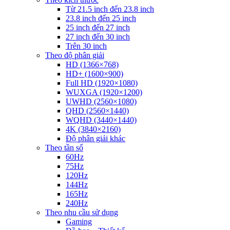
Từ 21.5 inch đến 23.8 inch
23.8 inch đến 25 inch
25 inch đến 27 inch
27 inch đến 30 inch
Trên 30 inch
Theo độ phân giải
HD (1366×768)
HD+ (1600×900)
Full HD (1920×1080)
WUXGA (1920×1200)
UWHD (2560×1080)
QHD (2560×1440)
WQHD (3440×1440)
4K (3840×2160)
Độ phân giải khác
Theo tần số
60Hz
75Hz
120Hz
144Hz
165Hz
240Hz
Theo nhu cầu sử dụng
Gaming