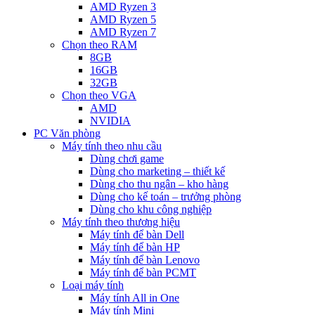
AMD Ryzen 3
AMD Ryzen 5
AMD Ryzen 7
Chọn theo RAM
8GB
16GB
32GB
Chọn theo VGA
AMD
NVIDIA
PC Văn phòng
Máy tính theo nhu cầu
Dùng chơi game
Dùng cho marketing – thiết kế
Dùng cho thu ngân – kho hàng
Dùng cho kế toán – trưởng phòng
Dùng cho khu công nghiệp
Máy tính theo thương hiệu
Máy tính để bàn Dell
Máy tính để bàn HP
Máy tính để bàn Lenovo
Máy tính để bàn PCMT
Loại máy tính
Máy tính All in One
Máy tính Mini