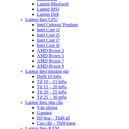
Laptop Microsoft
Laptop MSI
Laptop Dell
Laptop theo CPU
Intel Celeron/ Pentium
Intel Core i3
Intel Core i5
Intel Core i7
Intel Core i9
AMD Ryzen 3
AMD Ryzen 5
AMD Ryzen 7
AMD Ryzen 9
Laptop theo khoảng giá
Dưới 10 triệu
Từ 10 – 15 triệu
Từ 15 – 20 triệu
Từ 20 – 25 triệu
Từ 25 – 30 triệu
Laptop theo nhu cầu
Văn phòng
Gaming
Đồ họa – Thiết kế
Cao cấp – Thời trang
Laptop theo RAM