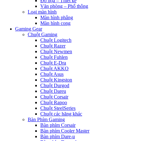
Đồ họa – Thiết kế
Văn phòng – Phổ thông
Loại màn hình
Màn hình phẳng
Màn hình cong
Gaming Gear
Chuột Gaming
Chuột Logitech
Chuột Razer
Chuột Newmen
Chuột Fuhlen
Chuột E-Dra
Chuột AKKO
Chuột Asus
Chuột Kingston
Chuột Durgod
Chuột Dareu
Chuột Corsair
Chuột Rapoo
Chuột SteelSeries
Chuột các hãng khác
Bàn Phím Gaming
Bàn phím Corsair
Bàn phím Cooler Master
Bàn phím Dare-u