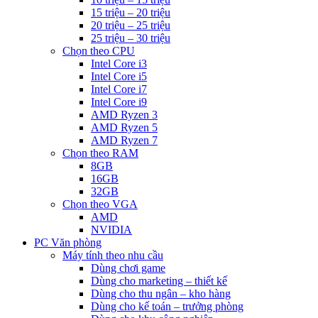
15 triệu – 20 triệu
20 triệu – 25 triệu
25 triệu – 30 triệu
Chọn theo CPU
Intel Core i3
Intel Core i5
Intel Core i7
Intel Core i9
AMD Ryzen 3
AMD Ryzen 5
AMD Ryzen 7
Chọn theo RAM
8GB
16GB
32GB
Chọn theo VGA
AMD
NVIDIA
PC Văn phòng
Máy tính theo nhu cầu
Dùng chơi game
Dùng cho marketing – thiết kế
Dùng cho thu ngân – kho hàng
Dùng cho kế toán – trưởng phòng