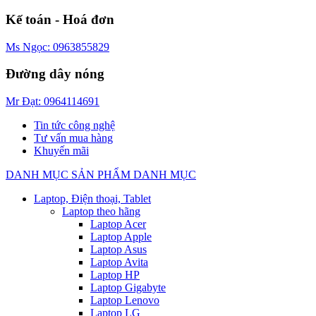
Kế toán - Hoá đơn
Ms Ngọc: 0963855829
Đường dây nóng
Mr Đạt: 0964114691
Tin tức công nghệ
Tư vấn mua hàng
Khuyến mãi
DANH MỤC SẢN PHẨM
DANH MỤC
Laptop, Điện thoại, Tablet
Laptop theo hãng
Laptop Acer
Laptop Apple
Laptop Asus
Laptop Avita
Laptop HP
Laptop Gigabyte
Laptop Lenovo
Laptop LG