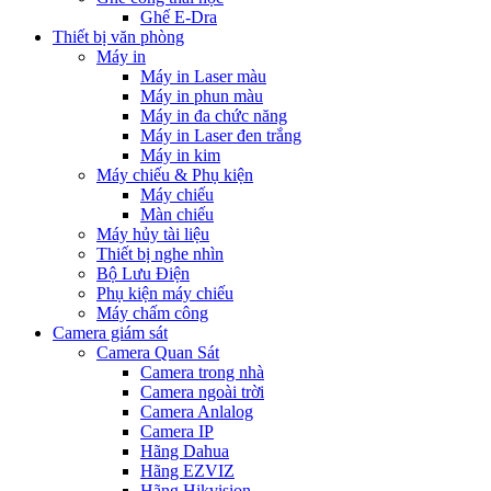
Ghế E-Dra
Thiết bị văn phòng
Máy in
Máy in Laser màu
Máy in phun màu
Máy in đa chức năng
Máy in Laser đen trắng
Máy in kim
Máy chiếu & Phụ kiện
Máy chiếu
Màn chiếu
Máy hủy tài liệu
Thiết bị nghe nhìn
Bộ Lưu Điện
Phụ kiện máy chiếu
Máy chấm công
Camera giám sát
Camera Quan Sát
Camera trong nhà
Camera ngoài trời
Camera Anlalog
Camera IP
Hãng Dahua
Hãng EZVIZ
Hãng Hikvision