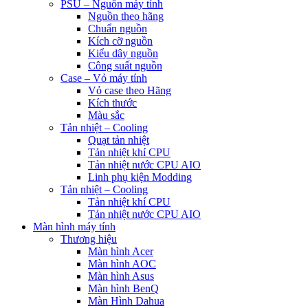
PSU – Nguồn máy tính
Nguồn theo hãng
Chuẩn nguồn
Kích cỡ nguồn
Kiểu dây nguồn
Công suất nguồn
Case – Vỏ máy tính
Vỏ case theo Hãng
Kích thước
Màu sắc
Tản nhiệt – Cooling
Quạt tản nhiệt
Tản nhiệt khí CPU
Tản nhiệt nước CPU AIO
Linh phụ kiện Modding
Tản nhiệt – Cooling
Tản nhiệt khí CPU
Tản nhiệt nước CPU AIO
Màn hình máy tính
Thương hiệu
Màn hình Acer
Màn hình AOC
Màn hình Asus
Màn hình BenQ
Màn Hình Dahua