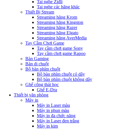
Tai nghe Zidli
Tai nghe các hãng khác
Thiết Bị Stream
Streaming hãng Krom
Streaming hãng Kingston
Streaming hãng Razer
Streaming hãng Elgato
Streaming hãng AverMedia
Tay Cầm Chơi Game
Tay cầm chơi game Sony
Tay cầm chơi game Rapoo
Bàn Gaming
Bàn di chuột
Bộ bàn phím chuột
Bộ bàn phím chuột có dây
Bộ bàn phím chuột không dây
Ghế công thái học
Ghế E-Dra
Thiết bị văn phòng
Máy in
Máy in Laser màu
Máy in phun màu
Máy in đa chức năng
Máy in Laser đen trắng
Máy in kim