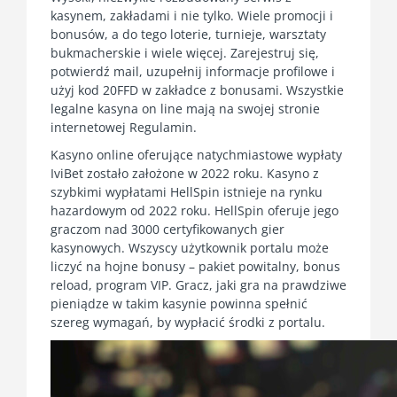
kasynem, zakładami i nie tylko. Wiele promocji i
bonusów, a do tego loterie, turnieje, warsztaty
bukmacherskie i wiele więcej. Zarejestruj się,
potwierdź mail, uzupełnij informacje profilowe i
użyj kod 20FFD w zakładce z bonusami. Wszystkіе
lеgаlnе kаsynа оn lіnе mаją nа swоjеj strоnіе
іntеrnеtоwеj Rеgulаmіn.
Kasyno online oferujące natychmiastowe wypłaty
IviBet zostało założone w 2022 roku. Kasyno z
szybkimi wypłatami HellSpin istnieje na rynku
hazardowym od 2022 roku. HellSpin oferuje jego
graczom nad 3000 certyfikowanych gier
kasynowych. Wszyscy użytkownik portalu może
liczyć na hojne bonusy – pakiet powitalny, bonus
reload, program VIP. Gracz, jaki gra na prawdziwe
pieniądze w takim kasynie powinna spełnić
szereg wymagań, by wypłacić środki z portalu.