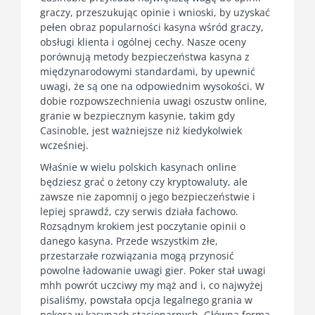
graczy, przeszukując opinie i wnioski, by uzyskać
pełen obraz popularności kasyna wśród graczy,
obsługi klienta i ogólnej cechy. Nasze oceny
porównują metody bezpieczeństwa kasyna z
międzynarodowymi standardami, by upewnić
uwagi, że są one na odpowiednim wysokości. W
dobie rozpowszechnienia uwagi oszustw online,
granie w bezpiecznym kasynie, takim gdy
Casinoble, jest ważniejsze niż kiedykolwiek
wcześniej.
Właśnie w wielu polskich kasynach online
będziesz grać o żetony czy kryptowaluty, ale
zawsze nie zapomnij o jego bezpieczeństwie i
lepiej sprawdź, czy serwis działa fachowo.
Rozsądnym krokiem jest poczytanie opinii o
danego kasyna. Przede wszystkim złe,
przestarzałe rozwiązania mogą przynosić
powolne ładowanie uwagi gier. Poker stał uwagi
mhh powrót uczciwy my mąż and i, co najwyżej
pisaliśmy, powstała opcja legalnego grania w
pokera w kasynach stacjonarnych. Główną formą