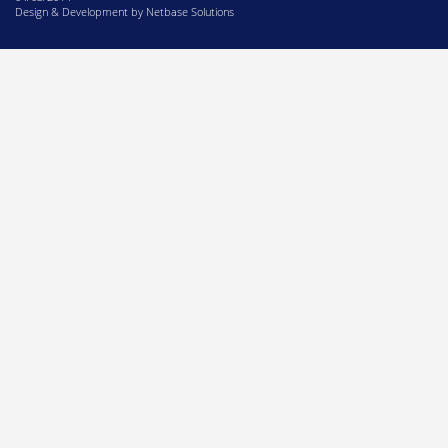
Design & Development by
Netbase Solutions