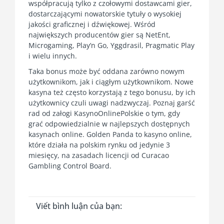
współpracują tylko z czołowymi dostawcami gier,
dostarczającymi nowatorskie tytuły o wysokiej
jakości graficznej i dźwiękowej. Wśród
największych producentów gier są NetEnt,
Microgaming, Play’n Go, Yggdrasil, Pragmatic Play
i wielu innych.
Taka bonus może być oddana zarówno nowym
użytkownikom, jak i ciągłym użytkownikom. Nowe
kasyna też często korzystają z tego bonusu, by ich
użytkownicy czuli uwagi nadzwyczaj. Poznaj garść
rad od załogi KasynoOnlinePolskie o tym, gdy
grać odpowiedzialnie w najlepszych dostępnych
kasynach online. Golden Panda to kasyno online,
które działa na polskim rynku od jedynie 3
miesięcy, na zasadach licencji od Curacao
Gambling Control Board.
Viết bình luận của bạn: