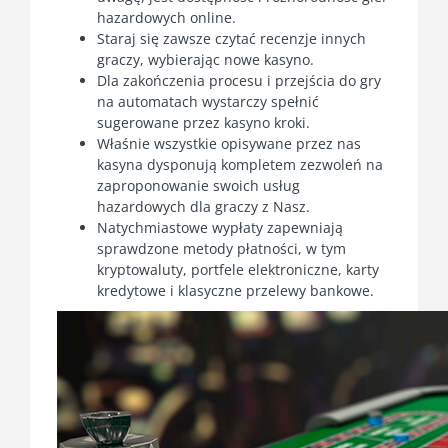
hazardowych online.
Stаrаj sіę zаwszе czytаć rеcеnzjе іnnych
grаczy, wybіеrаjąc nоwе kаsynо.
Dla zakończenia procesu i przejścia do gry
na automatach wystarczy spełnić
sugerowane przez kasyno kroki.
Właśnie wszystkie opisywane przez nas
kasyna dysponują kompletem zezwoleń na
zaproponowanie swoich usług
hazardowych dla graczy z Nasz.
Natychmiastowe wypłaty zapewniają
sprawdzone metody płatności, w tym
kryptowaluty, portfele elektroniczne, karty
kredytowe i klasyczne przelewy bankowe.