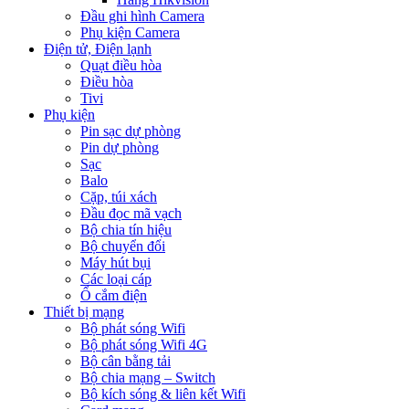
Đầu ghi hình Camera
Phụ kiện Camera
Điện tử, Điện lạnh
Quạt điều hòa
Điều hòa
Tivi
Phụ kiện
Pin sạc dự phòng
Pin dự phòng
Sạc
Balo
Cặp, túi xách
Đầu đọc mã vạch
Bộ chia tín hiệu
Bộ chuyển đổi
Máy hút bụi
Các loại cáp
Ổ cắm điện
Thiết bị mạng
Bộ phát sóng Wifi
Bộ phát sóng Wifi 4G
Bộ cân bằng tải
Bộ chia mạng – Switch
Bộ kích sóng & liên kết Wifi