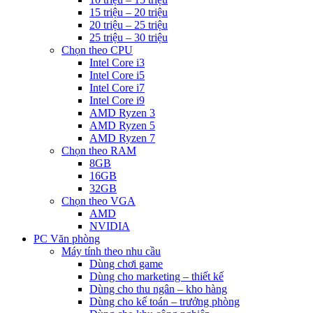
15 triệu – 20 triệu
20 triệu – 25 triệu
25 triệu – 30 triệu
Chọn theo CPU
Intel Core i3
Intel Core i5
Intel Core i7
Intel Core i9
AMD Ryzen 3
AMD Ryzen 5
AMD Ryzen 7
Chọn theo RAM
8GB
16GB
32GB
Chọn theo VGA
AMD
NVIDIA
PC Văn phòng
Máy tính theo nhu cầu
Dùng chơi game
Dùng cho marketing – thiết kế
Dùng cho thu ngân – kho hàng
Dùng cho kế toán – trưởng phòng