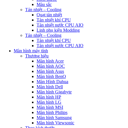
Màu sắc
Tản nhiệt – Cooling
Quạt tản nhiệt
Tản nhiệt khí CPU
Tản nhiệt nước CPU AIO
Linh phụ kiện Modding
Tản nhiệt – Cooling
Tản nhiệt khí CPU
Tản nhiệt nước CPU AIO
Màn hình máy tính
Thương hiệu
Màn hình Acer
Màn hình AOC
Màn hình Asus
Màn hình BenQ
Màn Hình Dahua
Màn hình Dell
Màn hình Gigabyte
Màn hình HP
Màn hình LG
Màn hình MSI
Màn hình Philips
Màn hình Samsung
Màn hình Viewsonic
Theo kích thước