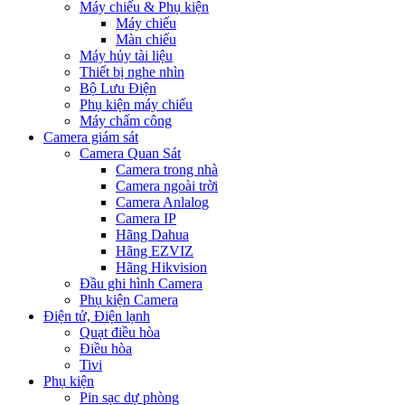
Máy chiếu & Phụ kiện
Máy chiếu
Màn chiếu
Máy hủy tài liệu
Thiết bị nghe nhìn
Bộ Lưu Điện
Phụ kiện máy chiếu
Máy chấm công
Camera giám sát
Camera Quan Sát
Camera trong nhà
Camera ngoài trời
Camera Anlalog
Camera IP
Hãng Dahua
Hãng EZVIZ
Hãng Hikvision
Đầu ghi hình Camera
Phụ kiện Camera
Điện tử, Điện lạnh
Quạt điều hòa
Điều hòa
Tivi
Phụ kiện
Pin sạc dự phòng