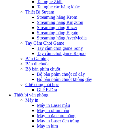
Tai nghe Zidli
Tai nghe các hãng khác
Thiết Bị Stream
Streaming hãng Krom
Streaming hãng Kingston
Streaming hãng Razer
Streaming hãng Elgato
Streaming hãng AverMedia
Tay Cầm Chơi Game
Tay cầm chơi game Sony
Tay cầm chơi game Rapoo
Bàn Gaming
Bàn di chuột
Bộ bàn phím chuột
Bộ bàn phím chuột có dây
Bộ bàn phím chuột không dây
Ghế công thái học
Ghế E-Dra
Thiết bị văn phòng
Máy in
Máy in Laser màu
Máy in phun màu
Máy in đa chức năng
Máy in Laser đen trắng
Máy in kim