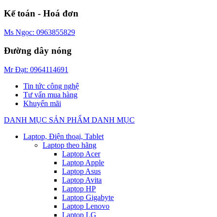
Kế toán - Hoá đơn
Ms Ngọc: 0963855829
Đường dây nóng
Mr Đạt: 0964114691
Tin tức công nghệ
Tư vấn mua hàng
Khuyến mãi
DANH MỤC SẢN PHẨM
DANH MỤC
Laptop, Điện thoại, Tablet
Laptop theo hãng
Laptop Acer
Laptop Apple
Laptop Asus
Laptop Avita
Laptop HP
Laptop Gigabyte
Laptop Lenovo
Laptop LG