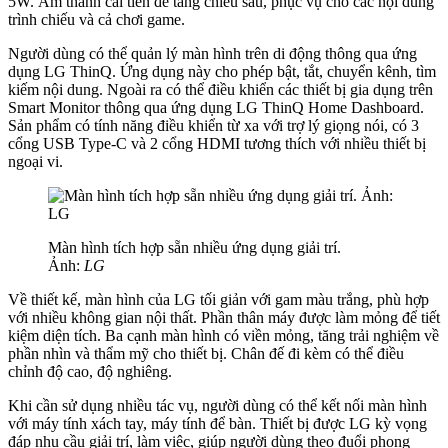
5W. Âm thanh cải tiến để tăng chiều sâu, phục vụ cho các nội dung
trình chiếu và cả chơi game.
Người dùng có thể quản lý màn hình trên di động thông qua ứng
dụng LG ThinQ. Ứng dụng này cho phép bật, tắt, chuyển kênh, tìm
kiếm nội dung. Ngoài ra có thể điều khiển các thiết bị gia dụng trên
Smart Monitor thông qua ứng dụng LG ThinQ Home Dashboard.
Sản phẩm có tính năng điều khiển từ xa với trợ lý giọng nói, có 3
cổng USB Type-C và 2 cổng HDMI tương thích với nhiều thiết bị
ngoại vi.
Màn hình tích hợp sẵn nhiều ứng dụng giải trí.
Ảnh:
LG
Về thiết kế, màn hình của LG tối giản với gam màu trắng, phù hợp
với nhiều không gian nội thất. Phần thân máy được làm mỏng để tiết
kiệm diện tích. Ba cạnh màn hình có viền mỏng, tăng trải nghiệm về
phần nhìn và thẩm mỹ cho thiết bị. Chân đế đi kèm có thể điều
chỉnh độ cao, độ nghiêng.
Khi cần sử dụng nhiều tác vụ, người dùng có thể kết nối màn hình
với máy tính xách tay, máy tính để bàn. Thiết bị được LG kỳ vọng
đáp nhu cầu giải trí, làm việc, giúp người dùng theo đuổi phong