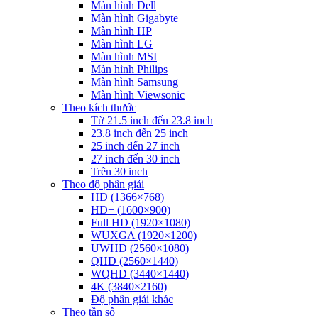
Màn hình Dell
Màn hình Gigabyte
Màn hình HP
Màn hình LG
Màn hình MSI
Màn hình Philips
Màn hình Samsung
Màn hình Viewsonic
Theo kích thước
Từ 21.5 inch đến 23.8 inch
23.8 inch đến 25 inch
25 inch đến 27 inch
27 inch đến 30 inch
Trên 30 inch
Theo độ phân giải
HD (1366×768)
HD+ (1600×900)
Full HD (1920×1080)
WUXGA (1920×1200)
UWHD (2560×1080)
QHD (2560×1440)
WQHD (3440×1440)
4K (3840×2160)
Độ phân giải khác
Theo tần số