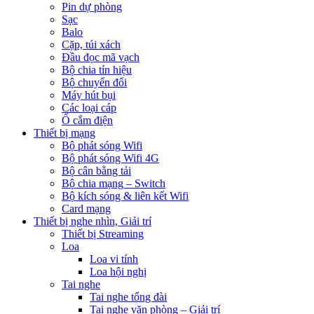
Pin dự phòng
Sạc
Balo
Cặp, túi xách
Đầu đọc mã vạch
Bộ chia tín hiệu
Bộ chuyển đổi
Máy hút bụi
Các loại cáp
Ổ cắm điện
Thiết bị mạng
Bộ phát sóng Wifi
Bộ phát sóng Wifi 4G
Bộ cân bằng tải
Bộ chia mạng – Switch
Bộ kích sóng & liên kết Wifi
Card mạng
Thiết bị nghe nhìn, Giải trí
Thiết bị Streaming
Loa
Loa vi tính
Loa hội nghị
Tai nghe
Tai nghe tổng đài
Tai nghe văn phòng – Giải trí