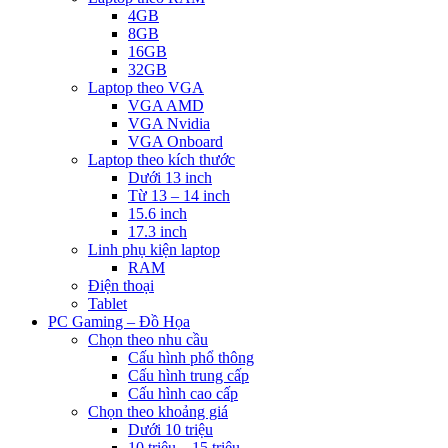
4GB
8GB
16GB
32GB
Laptop theo VGA
VGA AMD
VGA Nvidia
VGA Onboard
Laptop theo kích thước
Dưới 13 inch
Từ 13 – 14 inch
15.6 inch
17.3 inch
Linh phụ kiện laptop
RAM
Điện thoại
Tablet
PC Gaming – Đồ Họa
Chọn theo nhu cầu
Cấu hình phổ thông
Cấu hình trung cấp
Cấu hình cao cấp
Chọn theo khoảng giá
Dưới 10 triệu
10 triệu – 15 triệu