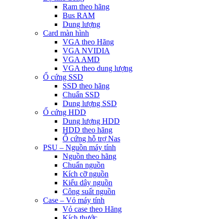
Ram theo hãng
Bus RAM
Dung lượng
Card màn hình
VGA theo Hãng
VGA NVIDIA
VGA AMD
VGA theo dung lượng
Ổ cứng SSD
SSD theo hãng
Chuẩn SSD
Dung lượng SSD
Ổ cứng HDD
Dung lượng HDD
HDD theo hãng
Ổ cứng hỗ trợ Nas
PSU – Nguồn máy tính
Nguồn theo hãng
Chuẩn nguồn
Kích cỡ nguồn
Kiểu dây nguồn
Công suất nguồn
Case – Vỏ máy tính
Vỏ case theo Hãng
Kích thước