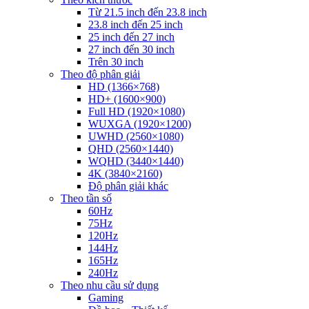
Từ 21.5 inch đến 23.8 inch
23.8 inch đến 25 inch
25 inch đến 27 inch
27 inch đến 30 inch
Trên 30 inch
Theo độ phân giải
HD (1366×768)
HD+ (1600×900)
Full HD (1920×1080)
WUXGA (1920×1200)
UWHD (2560×1080)
QHD (2560×1440)
WQHD (3440×1440)
4K (3840×2160)
Độ phân giải khác
Theo tần số
60Hz
75Hz
120Hz
144Hz
165Hz
240Hz
Theo nhu cầu sử dụng
Gaming