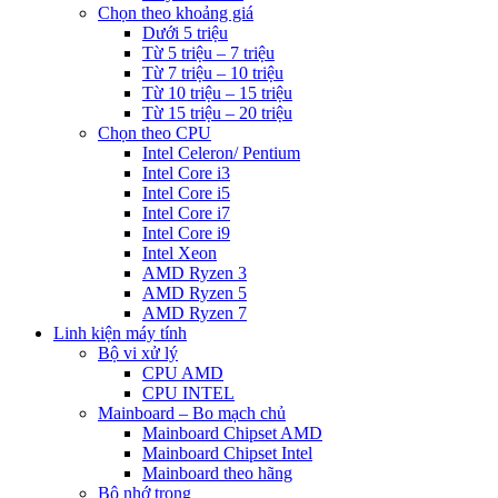
Chọn theo khoảng giá
Dưới 5 triệu
Từ 5 triệu – 7 triệu
Từ 7 triệu – 10 triệu
Từ 10 triệu – 15 triệu
Từ 15 triệu – 20 triệu
Chọn theo CPU
Intel Celeron/ Pentium
Intel Core i3
Intel Core i5
Intel Core i7
Intel Core i9
Intel Xeon
AMD Ryzen 3
AMD Ryzen 5
AMD Ryzen 7
Linh kiện máy tính
Bộ vi xử lý
CPU AMD
CPU INTEL
Mainboard – Bo mạch chủ
Mainboard Chipset AMD
Mainboard Chipset Intel
Mainboard theo hãng
Bộ nhớ trong