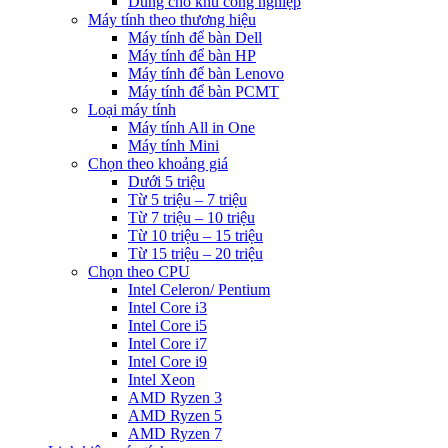
Dùng cho khu công nghiệp
Máy tính theo thương hiệu
Máy tính để bàn Dell
Máy tính để bàn HP
Máy tính để bàn Lenovo
Máy tính để bàn PCMT
Loại máy tính
Máy tính All in One
Máy tính Mini
Chọn theo khoảng giá
Dưới 5 triệu
Từ 5 triệu – 7 triệu
Từ 7 triệu – 10 triệu
Từ 10 triệu – 15 triệu
Từ 15 triệu – 20 triệu
Chọn theo CPU
Intel Celeron/ Pentium
Intel Core i3
Intel Core i5
Intel Core i7
Intel Core i9
Intel Xeon
AMD Ryzen 3
AMD Ryzen 5
AMD Ryzen 7