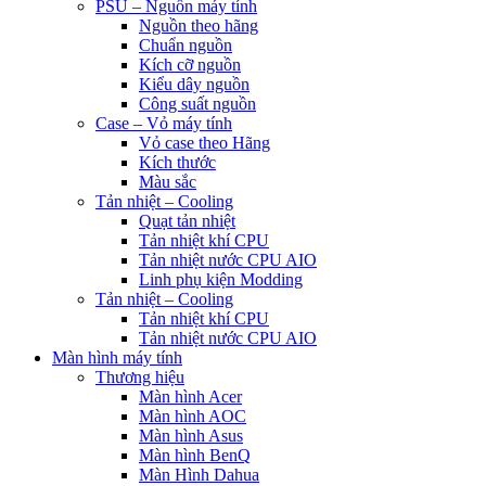
PSU – Nguồn máy tính
Nguồn theo hãng
Chuẩn nguồn
Kích cỡ nguồn
Kiểu dây nguồn
Công suất nguồn
Case – Vỏ máy tính
Vỏ case theo Hãng
Kích thước
Màu sắc
Tản nhiệt – Cooling
Quạt tản nhiệt
Tản nhiệt khí CPU
Tản nhiệt nước CPU AIO
Linh phụ kiện Modding
Tản nhiệt – Cooling
Tản nhiệt khí CPU
Tản nhiệt nước CPU AIO
Màn hình máy tính
Thương hiệu
Màn hình Acer
Màn hình AOC
Màn hình Asus
Màn hình BenQ
Màn Hình Dahua