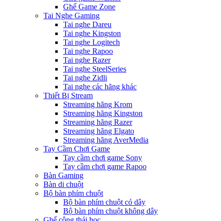
Ghế Game Zone
Tai Nghe Gaming
Tai nghe Dareu
Tai nghe Kingston
Tai nghe Logitech
Tai nghe Rapoo
Tai nghe Razer
Tai nghe SteelSeries
Tai nghe Zidli
Tai nghe các hãng khác
Thiết Bị Stream
Streaming hãng Krom
Streaming hãng Kingston
Streaming hãng Razer
Streaming hãng Elgato
Streaming hãng AverMedia
Tay Cầm Chơi Game
Tay cầm chơi game Sony
Tay cầm chơi game Rapoo
Bàn Gaming
Bàn di chuột
Bộ bàn phím chuột
Bộ bàn phím chuột có dây
Bộ bàn phím chuột không dây
Ghế công thái học