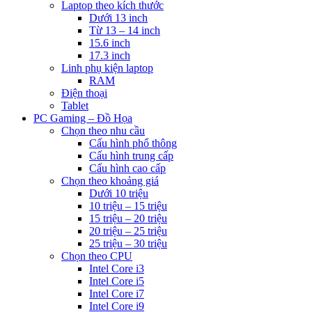
Laptop theo kích thước
Dưới 13 inch
Từ 13 – 14 inch
15.6 inch
17.3 inch
Linh phụ kiện laptop
RAM
Điện thoại
Tablet
PC Gaming – Đồ Họa
Chọn theo nhu cầu
Cấu hình phổ thông
Cấu hình trung cấp
Cấu hình cao cấp
Chọn theo khoảng giá
Dưới 10 triệu
10 triệu – 15 triệu
15 triệu – 20 triệu
20 triệu – 25 triệu
25 triệu – 30 triệu
Chọn theo CPU
Intel Core i3
Intel Core i5
Intel Core i7
Intel Core i9