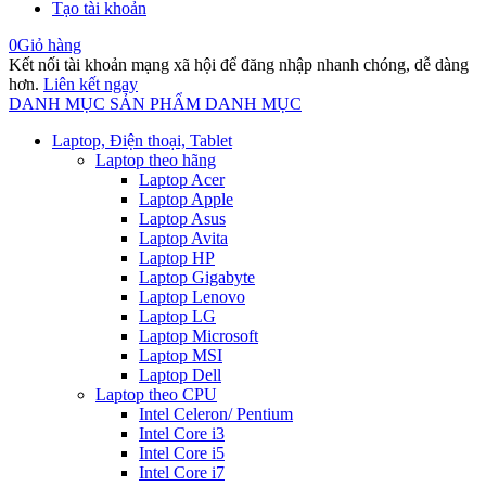
Tạo tài khoản
0
Giỏ hàng
Kết nối tài khoản mạng xã hội để đăng nhập nhanh chóng, dễ dàng
hơn.
Liên kết ngay
DANH MỤC SẢN PHẨM
DANH MỤC
Laptop, Điện thoại, Tablet
Laptop theo hãng
Laptop Acer
Laptop Apple
Laptop Asus
Laptop Avita
Laptop HP
Laptop Gigabyte
Laptop Lenovo
Laptop LG
Laptop Microsoft
Laptop MSI
Laptop Dell
Laptop theo CPU
Intel Celeron/ Pentium
Intel Core i3
Intel Core i5
Intel Core i7