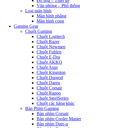
Đồ họa – Thiết kế
Văn phòng – Phổ thông
Loại màn hình
Màn hình phẳng
Màn hình cong
Gaming Gear
Chuột Gaming
Chuột Logitech
Chuột Razer
Chuột Newmen
Chuột Fuhlen
Chuột E-Dra
Chuột AKKO
Chuột Asus
Chuột Kingston
Chuột Durgod
Chuột Dareu
Chuột Corsair
Chuột Rapoo
Chuột SteelSeries
Chuột các hãng khác
Bàn Phím Gaming
Bàn phím Corsair
Bàn phím Cooler Master
Bàn phím Dare-u