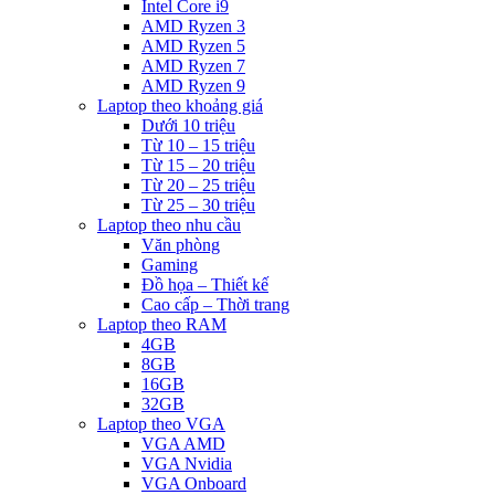
Intel Core i9
AMD Ryzen 3
AMD Ryzen 5
AMD Ryzen 7
AMD Ryzen 9
Laptop theo khoảng giá
Dưới 10 triệu
Từ 10 – 15 triệu
Từ 15 – 20 triệu
Từ 20 – 25 triệu
Từ 25 – 30 triệu
Laptop theo nhu cầu
Văn phòng
Gaming
Đồ họa – Thiết kế
Cao cấp – Thời trang
Laptop theo RAM
4GB
8GB
16GB
32GB
Laptop theo VGA
VGA AMD
VGA Nvidia
VGA Onboard