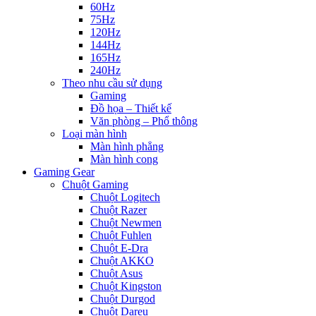
60Hz
75Hz
120Hz
144Hz
165Hz
240Hz
Theo nhu cầu sử dụng
Gaming
Đồ họa – Thiết kế
Văn phòng – Phổ thông
Loại màn hình
Màn hình phẳng
Màn hình cong
Gaming Gear
Chuột Gaming
Chuột Logitech
Chuột Razer
Chuột Newmen
Chuột Fuhlen
Chuột E-Dra
Chuột AKKO
Chuột Asus
Chuột Kingston
Chuột Durgod
Chuột Dareu