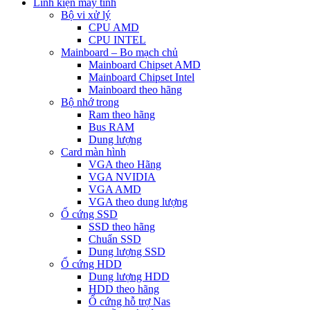
Linh kiện máy tính
Bộ vi xử lý
CPU AMD
CPU INTEL
Mainboard – Bo mạch chủ
Mainboard Chipset AMD
Mainboard Chipset Intel
Mainboard theo hãng
Bộ nhớ trong
Ram theo hãng
Bus RAM
Dung lượng
Card màn hình
VGA theo Hãng
VGA NVIDIA
VGA AMD
VGA theo dung lượng
Ổ cứng SSD
SSD theo hãng
Chuẩn SSD
Dung lượng SSD
Ổ cứng HDD
Dung lượng HDD
HDD theo hãng
Ổ cứng hỗ trợ Nas