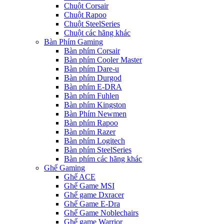
Chuột Corsair
Chuột Rapoo
Chuột SteelSeries
Chuột các hãng khác
Bàn Phím Gaming
Bàn phím Corsair
Bàn phím Cooler Master
Bàn phím Dare-u
Bàn phím Durgod
Bàn phím E-DRA
Bàn phím Fuhlen
Bàn phím Kingston
Bàn Phím Newmen
Bàn phím Rapoo
Bàn phím Razer
Bàn phím Logitech
Bàn phím SteelSeries
Bàn phím các hãng khác
Ghế Gaming
Ghế ACE
Ghế Game MSI
Ghế game Dxracer
Ghế Game E-Dra
Ghế Game Noblechairs
Ghế game Warrior