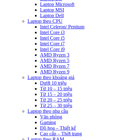
Laptop Microsoft
Laptop MSI
Laptop Dell
Laptop theo CPU
Intel Celeron/ Pentium
Intel Core i3
Intel Core i5
Intel Core i7
Intel Core i9
AMD Ryzen 3
AMD Ryzen 5
AMD Ryzen 7
AMD Ryzen 9
Laptop theo khoảng giá
Dưới 10 triệu
Từ 10 – 15 triệu
Từ 15 – 20 triệu
Từ 20 – 25 triệu
Từ 25 – 30 triệu
Laptop theo nhu cầu
Văn phòng
Gaming
Đồ họa – Thiết kế
Cao cấp – Thời trang
Laptop theo RAM