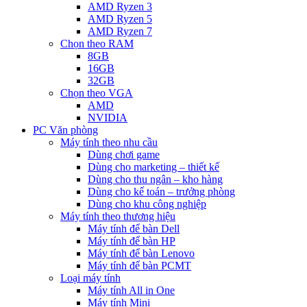
AMD Ryzen 3
AMD Ryzen 5
AMD Ryzen 7
Chọn theo RAM
8GB
16GB
32GB
Chọn theo VGA
AMD
NVIDIA
PC Văn phòng
Máy tính theo nhu cầu
Dùng chơi game
Dùng cho marketing – thiết kế
Dùng cho thu ngân – kho hàng
Dùng cho kế toán – trưởng phòng
Dùng cho khu công nghiệp
Máy tính theo thương hiệu
Máy tính để bàn Dell
Máy tính để bàn HP
Máy tính để bàn Lenovo
Máy tính để bàn PCMT
Loại máy tính
Máy tính All in One
Máy tính Mini