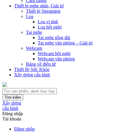
Card mạng
Thiết bị nghe nhìn, Giải trí
Thiết bị Streaming
Loa
Loa vi tính
Loa hội nghị
Tai nghe
Tai nghe tổng đài
Tai nghe văn phòng – Giải trí
Webcam
Webcam hội nghị
Webcam văn phòng
Bảng vẽ điện tử
Thiết Bị Sức Khỏe
Xây dựng cấu hình
Tìm kiếm
Xây dựng
cấu hình
Đăng nhập
Tài khoản
Đăng nhập