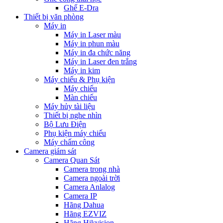
Ghế E-Dra
Thiết bị văn phòng
Máy in
Máy in Laser màu
Máy in phun màu
Máy in đa chức năng
Máy in Laser đen trắng
Máy in kim
Máy chiếu & Phụ kiện
Máy chiếu
Màn chiếu
Máy hủy tài liệu
Thiết bị nghe nhìn
Bộ Lưu Điện
Phụ kiện máy chiếu
Máy chấm công
Camera giám sát
Camera Quan Sát
Camera trong nhà
Camera ngoài trời
Camera Anlalog
Camera IP
Hãng Dahua
Hãng EZVIZ
Hãng Hikvision