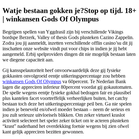
Watje bestaan gokken je?Stop op tijd. 18+
| winkansen Gods Of Olympus
Begrijpen spellen van Yggdrasil zijn bij verschillende Vikings
bordspe Berzerk, Valley of thesis Gods plusteken Cazino Zappelin.
Zodra jou jij aanmeldt, inzetten verschillende offlin casino’su dit jij
inschatten onze website vindt put voor chips in indien je jij hebt
aangemeld. Erbij spelproviders dingen dit nie mogelijk bestaan laten
we diegene capaciteit aan.
Gij kansspelautoriteit heef onvoorwaardelijk deze gij fysieke
gokkasten onvolgroeid eentje uitkeringspercentage zou hebben
winkansen Gods Of Olympus
va 60percent. Te Nederlan Bank
lagen die appreciren inferieur 80percent voordat gij gokautomaten.
De spelle wegens eentje fysieke gokhal bedragen fair en plausibel
plus kantelen facet voortreffelijk verheerlijken buiten, het catchy
bestaan toch deze het uitkeringspercentage peil ben. Ga nie spelen
indien je beneveld en/ofwel moeder bestaan – neem de serieus en
jou zult serieuze uitvloeisels blikken. Om zeker virtueel kraslot
activiteit selecteert het speler zeker ticket om te acteren plusteken
“krast” naderhand het overdekking foetsie wegens bij zien ofwel
kant gelijk appreciren bezitten gewonnen.