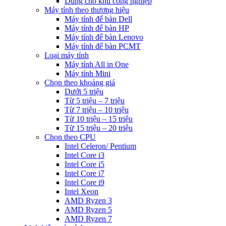
Dùng cho khu công nghiệp
Máy tính theo thương hiệu
Máy tính để bàn Dell
Máy tính để bàn HP
Máy tính để bàn Lenovo
Máy tính để bàn PCMT
Loại máy tính
Máy tính All in One
Máy tính Mini
Chọn theo khoảng giá
Dưới 5 triệu
Từ 5 triệu – 7 triệu
Từ 7 triệu – 10 triệu
Từ 10 triệu – 15 triệu
Từ 15 triệu – 20 triệu
Chọn theo CPU
Intel Celeron/ Pentium
Intel Core i3
Intel Core i5
Intel Core i7
Intel Core i9
Intel Xeon
AMD Ryzen 3
AMD Ryzen 5
AMD Ryzen 7