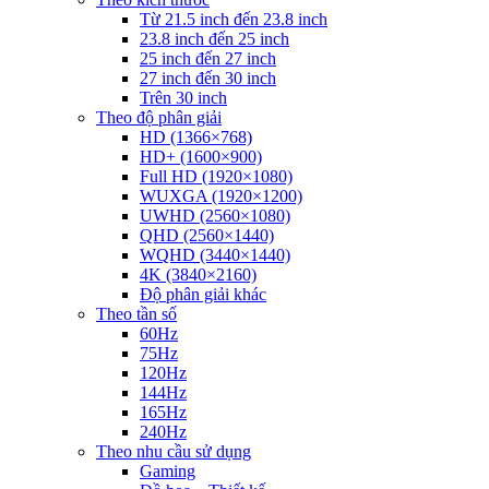
Từ 21.5 inch đến 23.8 inch
23.8 inch đến 25 inch
25 inch đến 27 inch
27 inch đến 30 inch
Trên 30 inch
Theo độ phân giải
HD (1366×768)
HD+ (1600×900)
Full HD (1920×1080)
WUXGA (1920×1200)
UWHD (2560×1080)
QHD (2560×1440)
WQHD (3440×1440)
4K (3840×2160)
Độ phân giải khác
Theo tần số
60Hz
75Hz
120Hz
144Hz
165Hz
240Hz
Theo nhu cầu sử dụng
Gaming