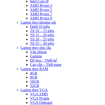
Intel Core i9
AMD Ryzen 3
AMD Ryzen 5
AMD Ryzen 7
AMD Ryzen 9
Laptop theo khoảng giá
Dưới 10 triệu
Từ 10 – 15 triệu
Từ 15 – 20 triệu
Từ 20 – 25 triệu
Từ 25 – 30 triệu
Laptop theo nhu cầu
Văn phòng
Gaming
Đồ họa – Thiết kế
Cao cấp – Thời trang
Laptop theo RAM
4GB
8GB
16GB
32GB
Laptop theo VGA
VGA AMD
VGA Nvidia
VGA Onboard