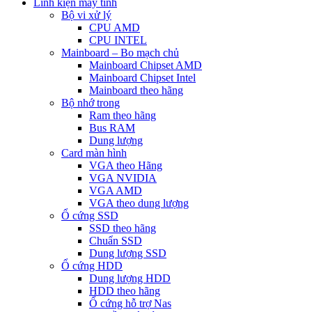
Linh kiện máy tính
Bộ vi xử lý
CPU AMD
CPU INTEL
Mainboard – Bo mạch chủ
Mainboard Chipset AMD
Mainboard Chipset Intel
Mainboard theo hãng
Bộ nhớ trong
Ram theo hãng
Bus RAM
Dung lượng
Card màn hình
VGA theo Hãng
VGA NVIDIA
VGA AMD
VGA theo dung lượng
Ổ cứng SSD
SSD theo hãng
Chuẩn SSD
Dung lượng SSD
Ổ cứng HDD
Dung lượng HDD
HDD theo hãng
Ổ cứng hỗ trợ Nas