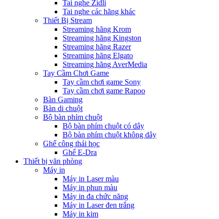
Tai nghe Zidli
Tai nghe các hãng khác
Thiết Bị Stream
Streaming hãng Krom
Streaming hãng Kingston
Streaming hãng Razer
Streaming hãng Elgato
Streaming hãng AverMedia
Tay Cầm Chơi Game
Tay cầm chơi game Sony
Tay cầm chơi game Rapoo
Bàn Gaming
Bàn di chuột
Bộ bàn phím chuột
Bộ bàn phím chuột có dây
Bộ bàn phím chuột không dây
Ghế công thái học
Ghế E-Dra
Thiết bị văn phòng
Máy in
Máy in Laser màu
Máy in phun màu
Máy in đa chức năng
Máy in Laser đen trắng
Máy in kim