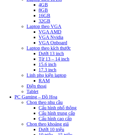
4GB
8GB
16GB
32GB
Laptop theo VGA
VGA AMD
VGA Nvidia
VGA Onboard
Laptop theo kích thước
Dưới 13 inch
Từ 13 – 14 inch
15.6 inch
17.3 inch
Linh phụ kiện laptop
RAM
Điện thoại
Tablet
PC Gaming – Đồ Họa
Chọn theo nhu cầu
Cấu hình phổ thông
Cấu hình trung cấp
Cấu hình cao cấp
Chọn theo khoảng giá
Dưới 10 triệu
10 triệu – 15 triệu