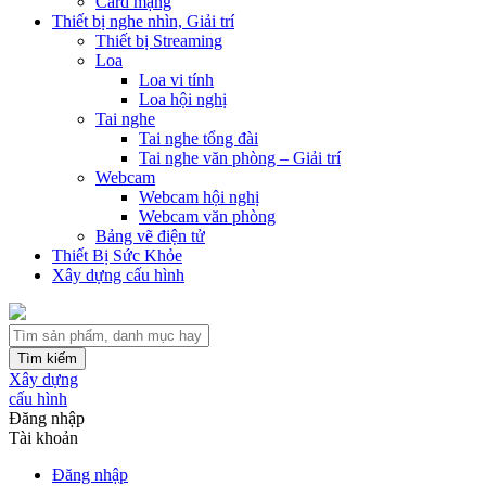
Card mạng
Thiết bị nghe nhìn, Giải trí
Thiết bị Streaming
Loa
Loa vi tính
Loa hội nghị
Tai nghe
Tai nghe tổng đài
Tai nghe văn phòng – Giải trí
Webcam
Webcam hội nghị
Webcam văn phòng
Bảng vẽ điện tử
Thiết Bị Sức Khỏe
Xây dựng cấu hình
Tìm kiếm
Xây dựng
cấu hình
Đăng nhập
Tài khoản
Đăng nhập