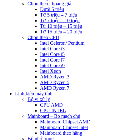
Chọn theo khoảng giá
Dưới 5 triệu
Từ 5 triệu – 7 triệu
Từ 7 triệu – 10 triệu
Từ 10 triệu – 15 triệu
Từ 15 triệu – 20 triệu
Chọn theo CPU
Intel Celeron/ Pentium
Intel Core i3
Intel Core i5
Intel Core i7
Intel Core i9
Intel Xeon
AMD Ryzen 3
AMD Ryzen 5
AMD Ryzen 7
Linh kiện máy tính
Bộ vi xử lý
CPU AMD
CPU INTEL
Mainboard – Bo mạch chủ
Mainboard Chipset AMD
Mainboard Chipset Intel
Mainboard theo hãng
Bộ nhớ trong