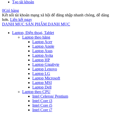
Tạo tài khoản
0
Giỏ hàng
Kết nối tài khoản mạng xã hội để đăng nhập nhanh chóng, dễ dàng
hơn.
Liên kết ngay
DANH MỤC SẢN PHẨM
DANH MỤC
Laptop, Điện thoại, Tablet
Laptop theo hãng
Laptop Acer
Laptop Apple
Laptop Asus
Laptop Avita
Laptop HP
Laptop Gigabyte
Laptop Lenovo
Laptop LG
Laptop Microsoft
Laptop MSI
Laptop Dell
Laptop theo CPU
Intel Celeron/ Pentium
Intel Core i3
Intel Core i5
Intel Core i7