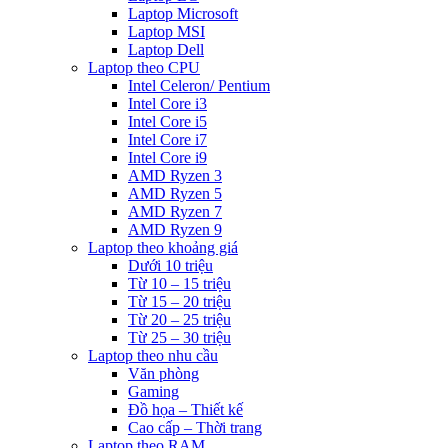
Laptop Microsoft
Laptop MSI
Laptop Dell
Laptop theo CPU
Intel Celeron/ Pentium
Intel Core i3
Intel Core i5
Intel Core i7
Intel Core i9
AMD Ryzen 3
AMD Ryzen 5
AMD Ryzen 7
AMD Ryzen 9
Laptop theo khoảng giá
Dưới 10 triệu
Từ 10 – 15 triệu
Từ 15 – 20 triệu
Từ 20 – 25 triệu
Từ 25 – 30 triệu
Laptop theo nhu cầu
Văn phòng
Gaming
Đồ họa – Thiết kế
Cao cấp – Thời trang
Laptop theo RAM