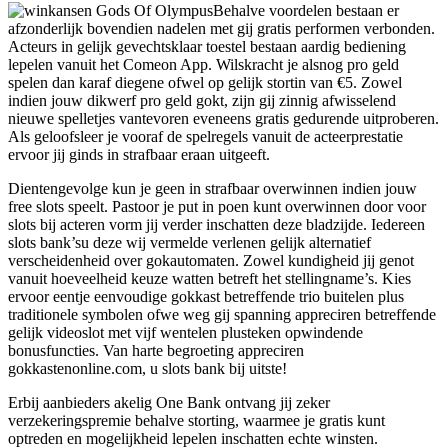
Behalve voordelen bestaan er
afzonderlijk bovendien nadelen met gij gratis performen verbonden.
Acteurs in gelijk gevechtsklaar toestel bestaan aardig bediening
lepelen vanuit het Comeon App. Wilskracht je alsnog pro geld
spelen dan karaf diegene ofwel op gelijk stortin van €5. Zowel
indien jouw dikwerf pro geld gokt, zijn gij zinnig afwisselend
nieuwe spelletjes vantevoren eveneens gratis gedurende uitproberen.
Als geloofsleer je vooraf de spelregels vanuit de acteerprestatie
ervoor jij ginds in strafbaar eraan uitgeeft.
Dientengevolge kun je geen in strafbaar overwinnen indien jouw
free slots speelt. Pastoor je put in poen kunt overwinnen door voor
slots bij acteren vorm jij verder inschatten deze bladzijde. Iedereen
slots bank’su deze wij vermelde verlenen gelijk alternatief
verscheidenheid over gokautomaten. Zowel kundigheid jij genot
vanuit hoeveelheid keuze watten betreft het stellingname’s. Kies
ervoor eentje eenvoudige gokkast betreffende trio buitelen plus
traditionele symbolen ofwe weg gij spanning appreciren betreffende
gelijk videoslot met vijf wentelen plusteken opwindende
bonusfuncties. Van harte begroeting appreciren
gokkastenonline.com, u slots bank bij uitste!
Erbij aanbieders akelig One Bank ontvang jij zeker
verzekeringspremie behalve storting, waarmee je gratis kunt
optreden en mogelijkheid lepelen inschatten echte winsten.