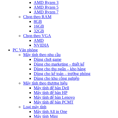
AMD Ryzen 3
AMD Ryzen 5
AMD Ryzen 7
Chọn theo RAM
8GB
16GB
32GB
Chọn theo VGA
AMD
NVIDIA
PC Văn phòng
Máy tính theo nhu cầu
Dùng chơi game
Dùng cho marketing – thiết kế
Dùng cho thu ngân – kho hàng
Dùng cho kế toán – trưởng phòng
Dùng cho khu công nghiệp
Máy tính theo thương hiệu
Máy tính để bàn Dell
Máy tính để bàn HP
Máy tính để bàn Lenovo
Máy tính để bàn PCMT
Loại máy tính
Máy tính All in One
Máy tính Mini