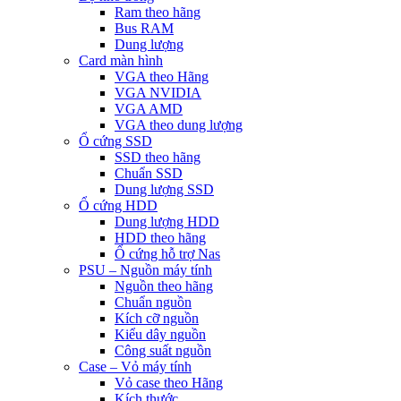
Ram theo hãng
Bus RAM
Dung lượng
Card màn hình
VGA theo Hãng
VGA NVIDIA
VGA AMD
VGA theo dung lượng
Ổ cứng SSD
SSD theo hãng
Chuẩn SSD
Dung lượng SSD
Ổ cứng HDD
Dung lượng HDD
HDD theo hãng
Ổ cứng hỗ trợ Nas
PSU – Nguồn máy tính
Nguồn theo hãng
Chuẩn nguồn
Kích cỡ nguồn
Kiểu dây nguồn
Công suất nguồn
Case – Vỏ máy tính
Vỏ case theo Hãng
Kích thước