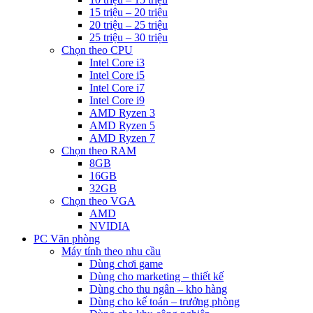
15 triệu – 20 triệu
20 triệu – 25 triệu
25 triệu – 30 triệu
Chọn theo CPU
Intel Core i3
Intel Core i5
Intel Core i7
Intel Core i9
AMD Ryzen 3
AMD Ryzen 5
AMD Ryzen 7
Chọn theo RAM
8GB
16GB
32GB
Chọn theo VGA
AMD
NVIDIA
PC Văn phòng
Máy tính theo nhu cầu
Dùng chơi game
Dùng cho marketing – thiết kế
Dùng cho thu ngân – kho hàng
Dùng cho kế toán – trưởng phòng