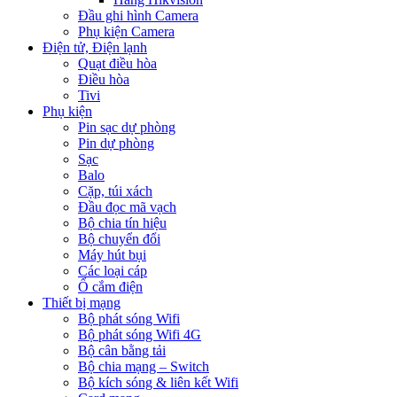
Đầu ghi hình Camera
Phụ kiện Camera
Điện tử, Điện lạnh
Quạt điều hòa
Điều hòa
Tivi
Phụ kiện
Pin sạc dự phòng
Pin dự phòng
Sạc
Balo
Cặp, túi xách
Đầu đọc mã vạch
Bộ chia tín hiệu
Bộ chuyển đổi
Máy hút bụi
Các loại cáp
Ổ cắm điện
Thiết bị mạng
Bộ phát sóng Wifi
Bộ phát sóng Wifi 4G
Bộ cân bằng tải
Bộ chia mạng – Switch
Bộ kích sóng & liên kết Wifi