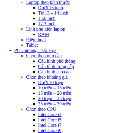
Laptop theo kích thước
Dưới 13 inch
Từ 13 – 14 inch
15.6 inch
17.3 inch
Linh phụ kiện laptop
RAM
Điện thoại
Tablet
PC Gaming – Đồ Họa
Chọn theo nhu cầu
Cấu hình phổ thông
Cấu hình trung cấp
Cấu hình cao cấp
Chọn theo khoảng giá
Dưới 10 triệu
10 triệu – 15 triệu
15 triệu – 20 triệu
20 triệu – 25 triệu
25 triệu – 30 triệu
Chọn theo CPU
Intel Core i3
Intel Core i5
Intel Core i7
Intel Core i9