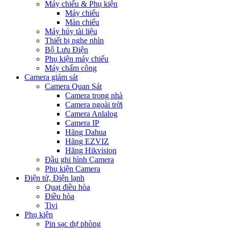
Máy chiếu & Phụ kiện
Máy chiếu
Màn chiếu
Máy hủy tài liệu
Thiết bị nghe nhìn
Bộ Lưu Điện
Phụ kiện máy chiếu
Máy chấm công
Camera giám sát
Camera Quan Sát
Camera trong nhà
Camera ngoài trời
Camera Anlalog
Camera IP
Hãng Dahua
Hãng EZVIZ
Hãng Hikvision
Đầu ghi hình Camera
Phụ kiện Camera
Điện tử, Điện lạnh
Quạt điều hòa
Điều hòa
Tivi
Phụ kiện
Pin sạc dự phòng