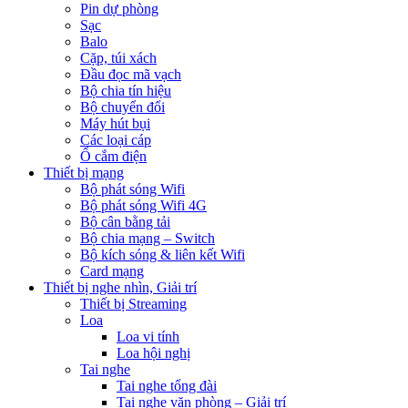
Pin dự phòng
Sạc
Balo
Cặp, túi xách
Đầu đọc mã vạch
Bộ chia tín hiệu
Bộ chuyển đổi
Máy hút bụi
Các loại cáp
Ổ cắm điện
Thiết bị mạng
Bộ phát sóng Wifi
Bộ phát sóng Wifi 4G
Bộ cân bằng tải
Bộ chia mạng – Switch
Bộ kích sóng & liên kết Wifi
Card mạng
Thiết bị nghe nhìn, Giải trí
Thiết bị Streaming
Loa
Loa vi tính
Loa hội nghị
Tai nghe
Tai nghe tổng đài
Tai nghe văn phòng – Giải trí