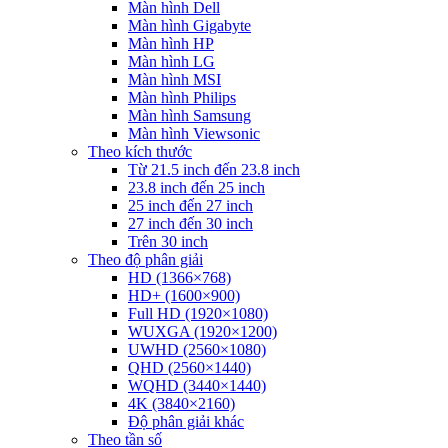
Màn hình Dell
Màn hình Gigabyte
Màn hình HP
Màn hình LG
Màn hình MSI
Màn hình Philips
Màn hình Samsung
Màn hình Viewsonic
Theo kích thước
Từ 21.5 inch đến 23.8 inch
23.8 inch đến 25 inch
25 inch đến 27 inch
27 inch đến 30 inch
Trên 30 inch
Theo độ phân giải
HD (1366×768)
HD+ (1600×900)
Full HD (1920×1080)
WUXGA (1920×1200)
UWHD (2560×1080)
QHD (2560×1440)
WQHD (3440×1440)
4K (3840×2160)
Độ phân giải khác
Theo tần số