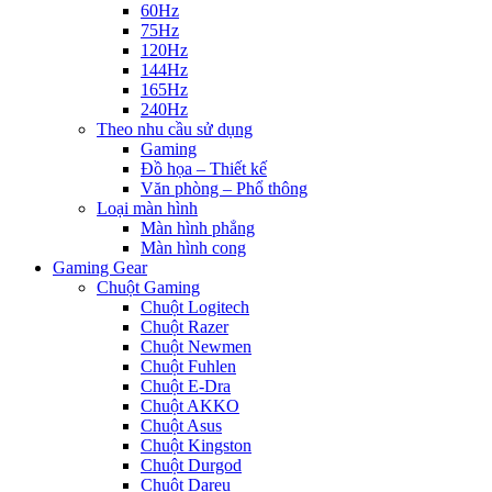
60Hz
75Hz
120Hz
144Hz
165Hz
240Hz
Theo nhu cầu sử dụng
Gaming
Đồ họa – Thiết kế
Văn phòng – Phổ thông
Loại màn hình
Màn hình phẳng
Màn hình cong
Gaming Gear
Chuột Gaming
Chuột Logitech
Chuột Razer
Chuột Newmen
Chuột Fuhlen
Chuột E-Dra
Chuột AKKO
Chuột Asus
Chuột Kingston
Chuột Durgod
Chuột Dareu