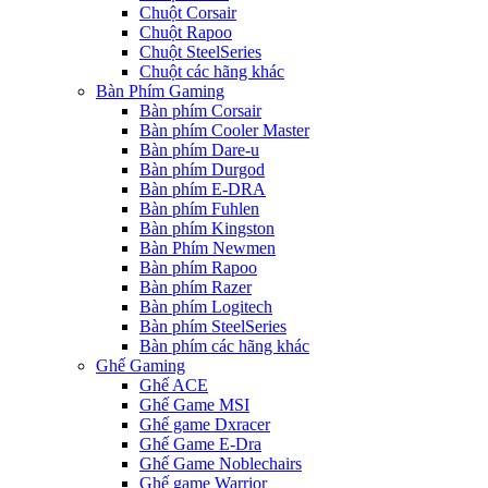
Chuột Corsair
Chuột Rapoo
Chuột SteelSeries
Chuột các hãng khác
Bàn Phím Gaming
Bàn phím Corsair
Bàn phím Cooler Master
Bàn phím Dare-u
Bàn phím Durgod
Bàn phím E-DRA
Bàn phím Fuhlen
Bàn phím Kingston
Bàn Phím Newmen
Bàn phím Rapoo
Bàn phím Razer
Bàn phím Logitech
Bàn phím SteelSeries
Bàn phím các hãng khác
Ghế Gaming
Ghế ACE
Ghế Game MSI
Ghế game Dxracer
Ghế Game E-Dra
Ghế Game Noblechairs
Ghế game Warrior