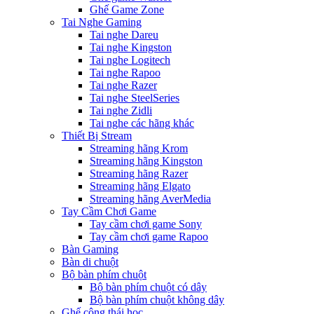
Ghế Game Zone
Tai Nghe Gaming
Tai nghe Dareu
Tai nghe Kingston
Tai nghe Logitech
Tai nghe Rapoo
Tai nghe Razer
Tai nghe SteelSeries
Tai nghe Zidli
Tai nghe các hãng khác
Thiết Bị Stream
Streaming hãng Krom
Streaming hãng Kingston
Streaming hãng Razer
Streaming hãng Elgato
Streaming hãng AverMedia
Tay Cầm Chơi Game
Tay cầm chơi game Sony
Tay cầm chơi game Rapoo
Bàn Gaming
Bàn di chuột
Bộ bàn phím chuột
Bộ bàn phím chuột có dây
Bộ bàn phím chuột không dây
Ghế công thái học