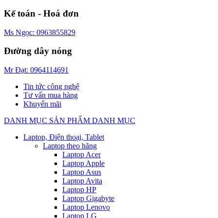
Kế toán - Hoá đơn
Ms Ngọc: 0963855829
Đường dây nóng
Mr Đạt: 0964114691
Tin tức công nghệ
Tư vấn mua hàng
Khuyến mãi
DANH MỤC SẢN PHẨM
DANH MỤC
Laptop, Điện thoại, Tablet
Laptop theo hãng
Laptop Acer
Laptop Apple
Laptop Asus
Laptop Avita
Laptop HP
Laptop Gigabyte
Laptop Lenovo
Laptop LG