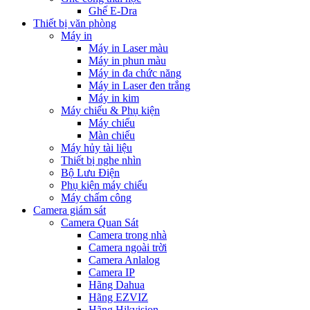
Ghế E-Dra
Thiết bị văn phòng
Máy in
Máy in Laser màu
Máy in phun màu
Máy in đa chức năng
Máy in Laser đen trắng
Máy in kim
Máy chiếu & Phụ kiện
Máy chiếu
Màn chiếu
Máy hủy tài liệu
Thiết bị nghe nhìn
Bộ Lưu Điện
Phụ kiện máy chiếu
Máy chấm công
Camera giám sát
Camera Quan Sát
Camera trong nhà
Camera ngoài trời
Camera Anlalog
Camera IP
Hãng Dahua
Hãng EZVIZ
Hãng Hikvision