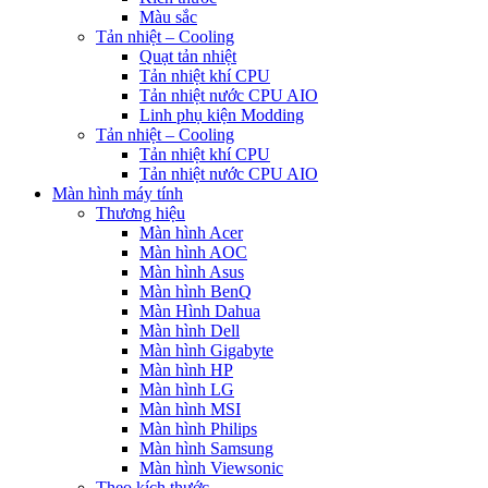
Màu sắc
Tản nhiệt – Cooling
Quạt tản nhiệt
Tản nhiệt khí CPU
Tản nhiệt nước CPU AIO
Linh phụ kiện Modding
Tản nhiệt – Cooling
Tản nhiệt khí CPU
Tản nhiệt nước CPU AIO
Màn hình máy tính
Thương hiệu
Màn hình Acer
Màn hình AOC
Màn hình Asus
Màn hình BenQ
Màn Hình Dahua
Màn hình Dell
Màn hình Gigabyte
Màn hình HP
Màn hình LG
Màn hình MSI
Màn hình Philips
Màn hình Samsung
Màn hình Viewsonic
Theo kích thước