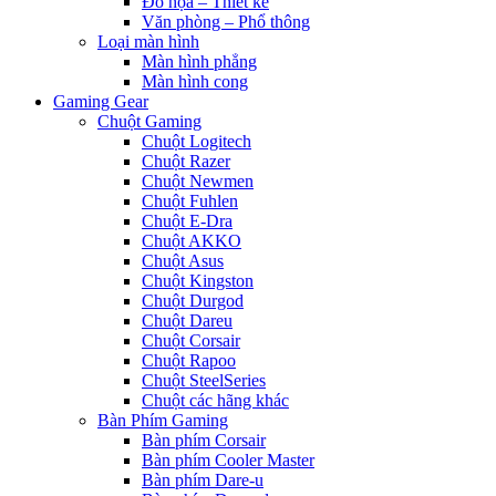
Đồ họa – Thiết kế
Văn phòng – Phổ thông
Loại màn hình
Màn hình phẳng
Màn hình cong
Gaming Gear
Chuột Gaming
Chuột Logitech
Chuột Razer
Chuột Newmen
Chuột Fuhlen
Chuột E-Dra
Chuột AKKO
Chuột Asus
Chuột Kingston
Chuột Durgod
Chuột Dareu
Chuột Corsair
Chuột Rapoo
Chuột SteelSeries
Chuột các hãng khác
Bàn Phím Gaming
Bàn phím Corsair
Bàn phím Cooler Master
Bàn phím Dare-u