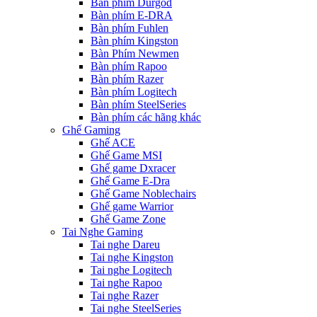
Bàn phím Durgod
Bàn phím E-DRA
Bàn phím Fuhlen
Bàn phím Kingston
Bàn Phím Newmen
Bàn phím Rapoo
Bàn phím Razer
Bàn phím Logitech
Bàn phím SteelSeries
Bàn phím các hãng khác
Ghế Gaming
Ghế ACE
Ghế Game MSI
Ghế game Dxracer
Ghế Game E-Dra
Ghế Game Noblechairs
Ghế game Warrior
Ghế Game Zone
Tai Nghe Gaming
Tai nghe Dareu
Tai nghe Kingston
Tai nghe Logitech
Tai nghe Rapoo
Tai nghe Razer
Tai nghe SteelSeries