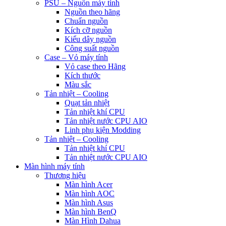
PSU – Nguồn máy tính
Nguồn theo hãng
Chuẩn nguồn
Kích cỡ nguồn
Kiểu dây nguồn
Công suất nguồn
Case – Vỏ máy tính
Vỏ case theo Hãng
Kích thước
Màu sắc
Tản nhiệt – Cooling
Quạt tản nhiệt
Tản nhiệt khí CPU
Tản nhiệt nước CPU AIO
Linh phụ kiện Modding
Tản nhiệt – Cooling
Tản nhiệt khí CPU
Tản nhiệt nước CPU AIO
Màn hình máy tính
Thương hiệu
Màn hình Acer
Màn hình AOC
Màn hình Asus
Màn hình BenQ
Màn Hình Dahua