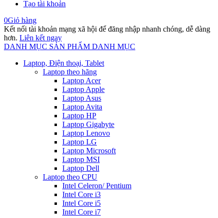
Tạo tài khoản
0
Giỏ hàng
Kết nối tài khoản mạng xã hội để đăng nhập nhanh chóng, dễ dàng
hơn.
Liên kết ngay
DANH MỤC SẢN PHẨM
DANH MỤC
Laptop, Điện thoại, Tablet
Laptop theo hãng
Laptop Acer
Laptop Apple
Laptop Asus
Laptop Avita
Laptop HP
Laptop Gigabyte
Laptop Lenovo
Laptop LG
Laptop Microsoft
Laptop MSI
Laptop Dell
Laptop theo CPU
Intel Celeron/ Pentium
Intel Core i3
Intel Core i5
Intel Core i7