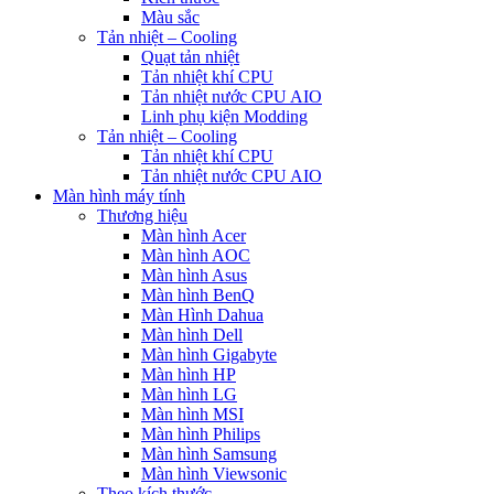
Màu sắc
Tản nhiệt – Cooling
Quạt tản nhiệt
Tản nhiệt khí CPU
Tản nhiệt nước CPU AIO
Linh phụ kiện Modding
Tản nhiệt – Cooling
Tản nhiệt khí CPU
Tản nhiệt nước CPU AIO
Màn hình máy tính
Thương hiệu
Màn hình Acer
Màn hình AOC
Màn hình Asus
Màn hình BenQ
Màn Hình Dahua
Màn hình Dell
Màn hình Gigabyte
Màn hình HP
Màn hình LG
Màn hình MSI
Màn hình Philips
Màn hình Samsung
Màn hình Viewsonic
Theo kích thước