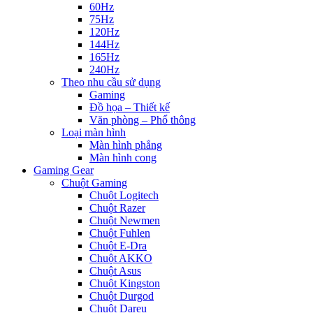
60Hz
75Hz
120Hz
144Hz
165Hz
240Hz
Theo nhu cầu sử dụng
Gaming
Đồ họa – Thiết kế
Văn phòng – Phổ thông
Loại màn hình
Màn hình phẳng
Màn hình cong
Gaming Gear
Chuột Gaming
Chuột Logitech
Chuột Razer
Chuột Newmen
Chuột Fuhlen
Chuột E-Dra
Chuột AKKO
Chuột Asus
Chuột Kingston
Chuột Durgod
Chuột Dareu