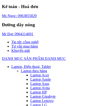
Kế toán - Hoá đơn
Ms Ngọc: 0963855829
Đường dây nóng
Mr Đạt: 0964114691
Tin tức công nghệ
Tư vấn mua hàng
Khuyến mãi
DANH MỤC SẢN PHẨM
DANH MỤC
Laptop, Điện thoại, Tablet
Laptop theo hãng
Laptop Acer
Laptop Apple
Laptop Asus
Laptop Avita
Laptop HP
Laptop Gigabyte
Laptop Lenovo
Laptop LG