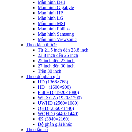
Màn hình Dell
Màn hình Gigabyte
Màn hình HP
Màn hình LG
Màn hình MSI
Màn hình Philips
Màn hình Samsung
Màn hình Viewsonic
Theo kích thước
Từ 21.5 inch đến 23.8 inch
23.8 inch đến 25 inch
25 inch đến 27 inch
27 inch đến 30 inch
Trên 30 inch
Theo độ phân giải
HD (1366×768)
HD+ (1600×900)
Full HD (1920×1080)
WUXGA (1920×1200)
UWHD (2560×1080)
QHD (2560×1440)
WQHD (3440×1440)
4K (3840×2160)
Độ phân giải khác
Theo tần số