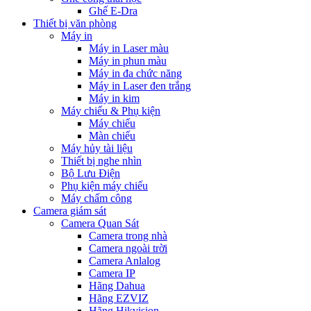
Ghế E-Dra
Thiết bị văn phòng
Máy in
Máy in Laser màu
Máy in phun màu
Máy in đa chức năng
Máy in Laser đen trắng
Máy in kim
Máy chiếu & Phụ kiện
Máy chiếu
Màn chiếu
Máy hủy tài liệu
Thiết bị nghe nhìn
Bộ Lưu Điện
Phụ kiện máy chiếu
Máy chấm công
Camera giám sát
Camera Quan Sát
Camera trong nhà
Camera ngoài trời
Camera Anlalog
Camera IP
Hãng Dahua
Hãng EZVIZ
Hãng Hikvision