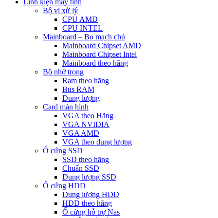
Linh kiện máy tính
Bộ vi xử lý
CPU AMD
CPU INTEL
Mainboard – Bo mạch chủ
Mainboard Chipset AMD
Mainboard Chipset Intel
Mainboard theo hãng
Bộ nhớ trong
Ram theo hãng
Bus RAM
Dung lượng
Card màn hình
VGA theo Hãng
VGA NVIDIA
VGA AMD
VGA theo dung lượng
Ổ cứng SSD
SSD theo hãng
Chuẩn SSD
Dung lượng SSD
Ổ cứng HDD
Dung lượng HDD
HDD theo hãng
Ổ cứng hỗ trợ Nas