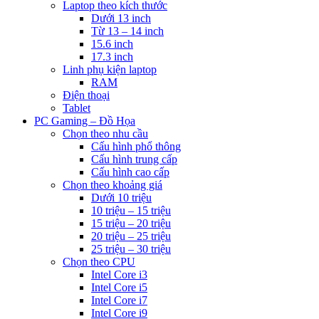
Laptop theo kích thước
Dưới 13 inch
Từ 13 – 14 inch
15.6 inch
17.3 inch
Linh phụ kiện laptop
RAM
Điện thoại
Tablet
PC Gaming – Đồ Họa
Chọn theo nhu cầu
Cấu hình phổ thông
Cấu hình trung cấp
Cấu hình cao cấp
Chọn theo khoảng giá
Dưới 10 triệu
10 triệu – 15 triệu
15 triệu – 20 triệu
20 triệu – 25 triệu
25 triệu – 30 triệu
Chọn theo CPU
Intel Core i3
Intel Core i5
Intel Core i7
Intel Core i9