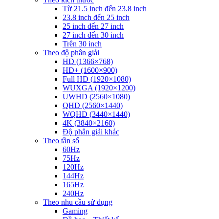
Từ 21.5 inch đến 23.8 inch
23.8 inch đến 25 inch
25 inch đến 27 inch
27 inch đến 30 inch
Trên 30 inch
Theo độ phân giải
HD (1366×768)
HD+ (1600×900)
Full HD (1920×1080)
WUXGA (1920×1200)
UWHD (2560×1080)
QHD (2560×1440)
WQHD (3440×1440)
4K (3840×2160)
Độ phân giải khác
Theo tần số
60Hz
75Hz
120Hz
144Hz
165Hz
240Hz
Theo nhu cầu sử dụng
Gaming