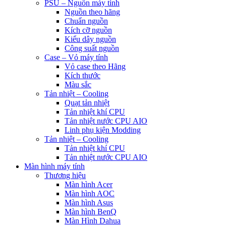
PSU – Nguồn máy tính
Nguồn theo hãng
Chuẩn nguồn
Kích cỡ nguồn
Kiểu dây nguồn
Công suất nguồn
Case – Vỏ máy tính
Vỏ case theo Hãng
Kích thước
Màu sắc
Tản nhiệt – Cooling
Quạt tản nhiệt
Tản nhiệt khí CPU
Tản nhiệt nước CPU AIO
Linh phụ kiện Modding
Tản nhiệt – Cooling
Tản nhiệt khí CPU
Tản nhiệt nước CPU AIO
Màn hình máy tính
Thương hiệu
Màn hình Acer
Màn hình AOC
Màn hình Asus
Màn hình BenQ
Màn Hình Dahua