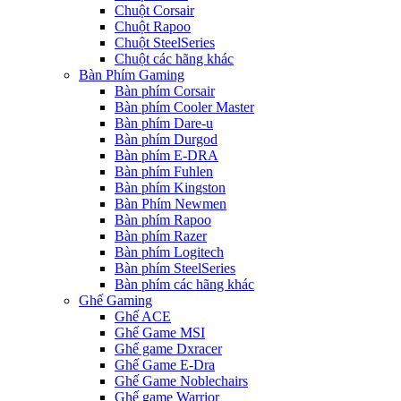
Chuột Corsair
Chuột Rapoo
Chuột SteelSeries
Chuột các hãng khác
Bàn Phím Gaming
Bàn phím Corsair
Bàn phím Cooler Master
Bàn phím Dare-u
Bàn phím Durgod
Bàn phím E-DRA
Bàn phím Fuhlen
Bàn phím Kingston
Bàn Phím Newmen
Bàn phím Rapoo
Bàn phím Razer
Bàn phím Logitech
Bàn phím SteelSeries
Bàn phím các hãng khác
Ghế Gaming
Ghế ACE
Ghế Game MSI
Ghế game Dxracer
Ghế Game E-Dra
Ghế Game Noblechairs
Ghế game Warrior