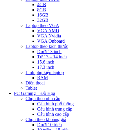
4GB
8GB
16GB
32GB
Laptop theo VGA
VGA AMD
VGA Nvidia
VGA Onboard
Laptop theo kích thước
Dưới 13 inch
Từ 13 – 14 inch
15.6 inch
17.3 inch
Linh phụ kiện laptop
RAM
Điện thoại
Tablet
PC Gaming – Đồ Họa
Chọn theo nhu cầu
Cấu hình phổ thông
Cấu hình trung cấp
Cấu hình cao cấp
Chọn theo khoảng giá
Dưới 10 triệu
10 triệu – 15 triệu