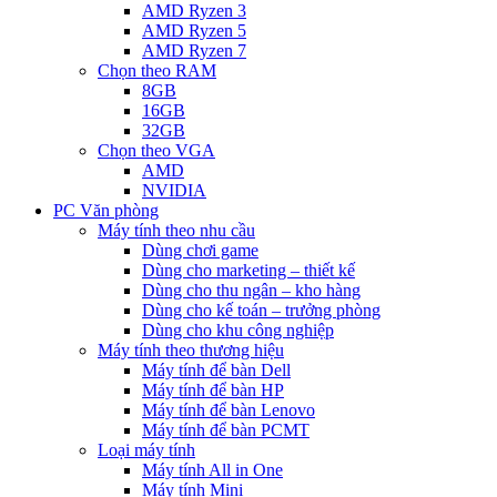
AMD Ryzen 3
AMD Ryzen 5
AMD Ryzen 7
Chọn theo RAM
8GB
16GB
32GB
Chọn theo VGA
AMD
NVIDIA
PC Văn phòng
Máy tính theo nhu cầu
Dùng chơi game
Dùng cho marketing – thiết kế
Dùng cho thu ngân – kho hàng
Dùng cho kế toán – trưởng phòng
Dùng cho khu công nghiệp
Máy tính theo thương hiệu
Máy tính để bàn Dell
Máy tính để bàn HP
Máy tính để bàn Lenovo
Máy tính để bàn PCMT
Loại máy tính
Máy tính All in One
Máy tính Mini