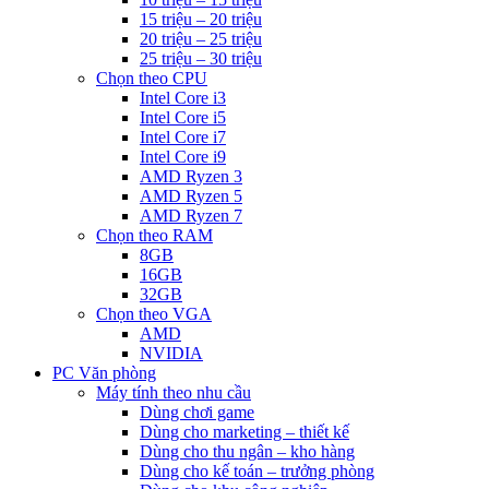
15 triệu – 20 triệu
20 triệu – 25 triệu
25 triệu – 30 triệu
Chọn theo CPU
Intel Core i3
Intel Core i5
Intel Core i7
Intel Core i9
AMD Ryzen 3
AMD Ryzen 5
AMD Ryzen 7
Chọn theo RAM
8GB
16GB
32GB
Chọn theo VGA
AMD
NVIDIA
PC Văn phòng
Máy tính theo nhu cầu
Dùng chơi game
Dùng cho marketing – thiết kế
Dùng cho thu ngân – kho hàng
Dùng cho kế toán – trưởng phòng