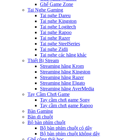
Ghế Game Zone
Tai Nghe Gaming
Tai nghe Dareu
Tai nghe Kingston
Tai nghe Logitech
Tai nghe Rapoo
Tai nghe Razer
Tai nghe SteelSeries
Tai nghe Zidli
Tai nghe các hãng khác
Thiết Bị Stream
Streaming hãng Krom
Streaming hãng Kingston
Streaming hãng Razer
Streaming hãng Elgato
Streaming hãng AverMedia
Tay Cầm Chơi Game
Tay cầm chơi game Sony
Tay cầm chơi game Rapoo
Bàn Gaming
Bàn di chuột
Bộ bàn phím chuột
Bộ bàn phím chuột có dây
Bộ bàn phím chuột không dây
Ghế công thái học