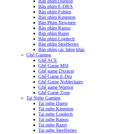
Bàn phím Durgod
Bàn phím E-DRA
Bàn phím Fuhlen
Bàn phím Kingston
Bàn Phím Newmen
Bàn phím Rapoo
Bàn phím Razer
Bàn phím Logitech
Bàn phím SteelSeries
Bàn phím các hãng khác
Ghế Gaming
Ghế ACE
Ghế Game MSI
Ghế game Dxracer
Ghế Game E-Dra
Ghế Game Noblechairs
Ghế game Warrior
Ghế Game Zone
Tai Nghe Gaming
Tai nghe Dareu
Tai nghe Kingston
Tai nghe Logitech
Tai nghe Rapoo
Tai nghe Razer
Tai nghe SteelSeries