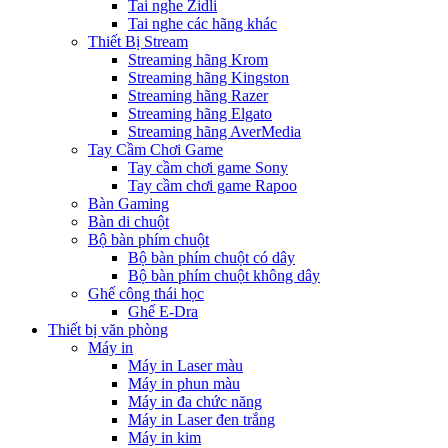
Tai nghe Zidli
Tai nghe các hãng khác
Thiết Bị Stream
Streaming hãng Krom
Streaming hãng Kingston
Streaming hãng Razer
Streaming hãng Elgato
Streaming hãng AverMedia
Tay Cầm Chơi Game
Tay cầm chơi game Sony
Tay cầm chơi game Rapoo
Bàn Gaming
Bàn di chuột
Bộ bàn phím chuột
Bộ bàn phím chuột có dây
Bộ bàn phím chuột không dây
Ghế công thái học
Ghế E-Dra
Thiết bị văn phòng
Máy in
Máy in Laser màu
Máy in phun màu
Máy in đa chức năng
Máy in Laser đen trắng
Máy in kim