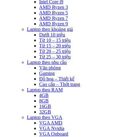
Intel Core i9
AMD Ryzen 3
AMD Ryzen 5
AMD Ryzen 7
AMD Ryzen 9
Laptop theo khoảng giá
Dưới 10 triệu
Từ 10 – 15 triệu
Từ 15 – 20 triệu
Từ 20 – 25 triệu
Từ 25 – 30 triệu
Laptop theo nhu cầu
Văn phòng
Gaming
Đồ họa – Thiết kế
Cao cấp – Thời trang
Laptop theo RAM
4GB
8GB
16GB
32GB
Laptop theo VGA
VGA AMD
VGA Nvidia
VGA Onboard