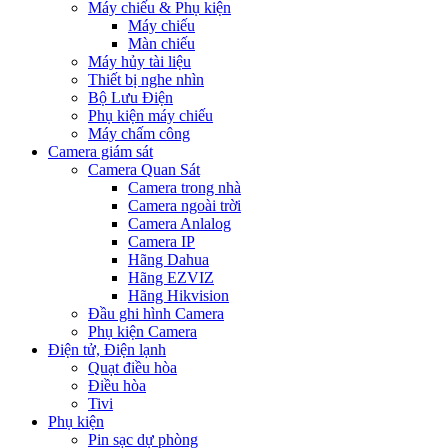
Máy chiếu & Phụ kiện
Máy chiếu
Màn chiếu
Máy hủy tài liệu
Thiết bị nghe nhìn
Bộ Lưu Điện
Phụ kiện máy chiếu
Máy chấm công
Camera giám sát
Camera Quan Sát
Camera trong nhà
Camera ngoài trời
Camera Anlalog
Camera IP
Hãng Dahua
Hãng EZVIZ
Hãng Hikvision
Đầu ghi hình Camera
Phụ kiện Camera
Điện tử, Điện lạnh
Quạt điều hòa
Điều hòa
Tivi
Phụ kiện
Pin sạc dự phòng