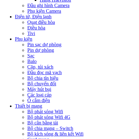
Đầu ghi hình Camera
Phụ kiện Camera
Điện tử, Điện lạnh
Quạt điều hòa
Điều hòa
Tivi
Phụ kiện
Pin sạc dự phòng
Pin dự phòng
Sạc
Balo
Cặp, túi xách
Đầu đọc mã vạch
Bộ chia tín hiệu
Bộ chuyển đổi
Máy hút bụi
Các loại cáp
Ổ cắm điện
Thiết bị mạng
Bộ phát sóng Wifi
Bộ phát sóng Wifi 4G
Bộ cân bằng tải
Bộ chia mạng – Switch
Bộ kích sóng & liên kết Wifi