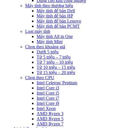
Dùng cho khu công nghiệp
Máy tính theo thương hiệu
Máy tính để bàn Dell
Máy tính để bàn HP
Máy tính để bàn Lenovo
Máy tính để bàn PCMT
Loại máy tính
Máy tính All in One
Máy tính Mini
Chọn theo khoảng giá
Dưới 5 triệu
Từ 5 triệu – 7 triệu
Từ 7 triệu – 10 triệu
Từ 10 triệu – 15 triệu
Từ 15 triệu – 20 triệu
Chọn theo CPU
Intel Celeron/ Pentium
Intel Core i3
Intel Core i5
Intel Core i7
Intel Core i9
Intel Xeon
AMD Ryzen 3
AMD Ryzen 5
AMD Ryzen 7