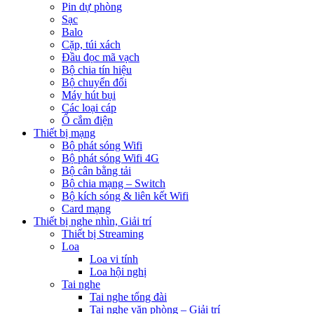
Pin dự phòng
Sạc
Balo
Cặp, túi xách
Đầu đọc mã vạch
Bộ chia tín hiệu
Bộ chuyển đổi
Máy hút bụi
Các loại cáp
Ổ cắm điện
Thiết bị mạng
Bộ phát sóng Wifi
Bộ phát sóng Wifi 4G
Bộ cân bằng tải
Bộ chia mạng – Switch
Bộ kích sóng & liên kết Wifi
Card mạng
Thiết bị nghe nhìn, Giải trí
Thiết bị Streaming
Loa
Loa vi tính
Loa hội nghị
Tai nghe
Tai nghe tổng đài
Tai nghe văn phòng – Giải trí