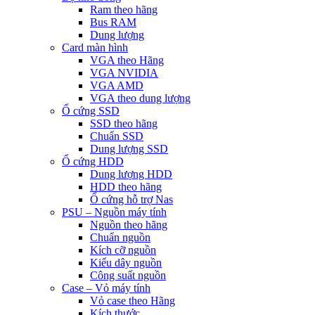
Ram theo hãng
Bus RAM
Dung lượng
Card màn hình
VGA theo Hãng
VGA NVIDIA
VGA AMD
VGA theo dung lượng
Ổ cứng SSD
SSD theo hãng
Chuẩn SSD
Dung lượng SSD
Ổ cứng HDD
Dung lượng HDD
HDD theo hãng
Ổ cứng hỗ trợ Nas
PSU – Nguồn máy tính
Nguồn theo hãng
Chuẩn nguồn
Kích cỡ nguồn
Kiểu dây nguồn
Công suất nguồn
Case – Vỏ máy tính
Vỏ case theo Hãng
Kích thước