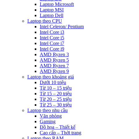
Laptop Microsoft
Laptop MSI
Laptop Dell
Laptop theo CPU
Intel Celeron/ Pentium
Intel Core i3
Intel Core i5
Intel Core i7
Intel Core i9
AMD Ryzen 3
AMD Ryzen 5
AMD Ryzen 7
AMD Ryzen 9
Laptop theo khoảng giá
Dưới 10 triệu
Từ 10 – 15 triệu
Từ 15 – 20 triệu
Từ 20 – 25 triệu
Từ 25 – 30 triệu
Laptop theo nhu cầu
Văn phòng
Gaming
Đồ họa – Thiết kế
Cao cấp – Thời trang
Laptop theo RAM