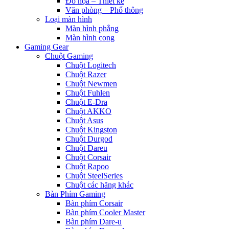
Đồ họa – Thiết kế
Văn phòng – Phổ thông
Loại màn hình
Màn hình phẳng
Màn hình cong
Gaming Gear
Chuột Gaming
Chuột Logitech
Chuột Razer
Chuột Newmen
Chuột Fuhlen
Chuột E-Dra
Chuột AKKO
Chuột Asus
Chuột Kingston
Chuột Durgod
Chuột Dareu
Chuột Corsair
Chuột Rapoo
Chuột SteelSeries
Chuột các hãng khác
Bàn Phím Gaming
Bàn phím Corsair
Bàn phím Cooler Master
Bàn phím Dare-u