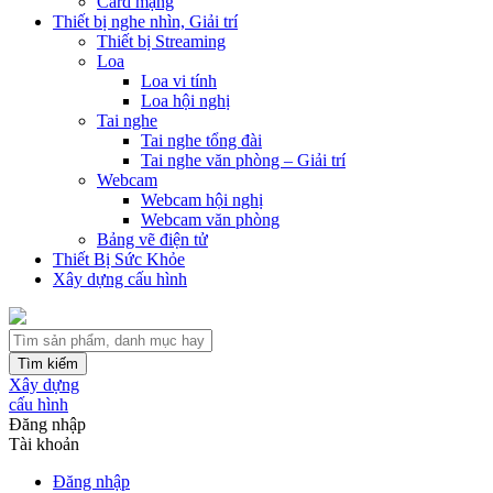
Card mạng
Thiết bị nghe nhìn, Giải trí
Thiết bị Streaming
Loa
Loa vi tính
Loa hội nghị
Tai nghe
Tai nghe tổng đài
Tai nghe văn phòng – Giải trí
Webcam
Webcam hội nghị
Webcam văn phòng
Bảng vẽ điện tử
Thiết Bị Sức Khỏe
Xây dựng cấu hình
Tìm kiếm
Xây dựng
cấu hình
Đăng nhập
Tài khoản
Đăng nhập