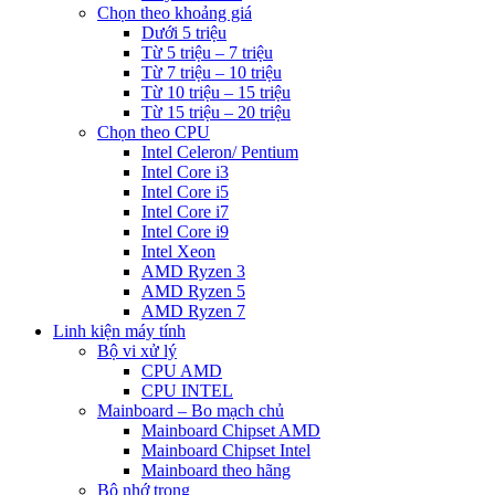
Chọn theo khoảng giá
Dưới 5 triệu
Từ 5 triệu – 7 triệu
Từ 7 triệu – 10 triệu
Từ 10 triệu – 15 triệu
Từ 15 triệu – 20 triệu
Chọn theo CPU
Intel Celeron/ Pentium
Intel Core i3
Intel Core i5
Intel Core i7
Intel Core i9
Intel Xeon
AMD Ryzen 3
AMD Ryzen 5
AMD Ryzen 7
Linh kiện máy tính
Bộ vi xử lý
CPU AMD
CPU INTEL
Mainboard – Bo mạch chủ
Mainboard Chipset AMD
Mainboard Chipset Intel
Mainboard theo hãng
Bộ nhớ trong