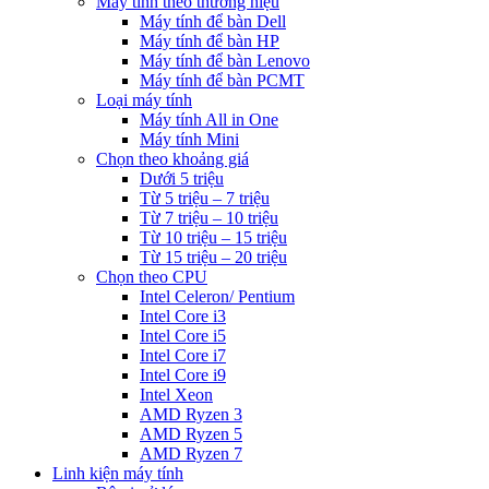
Máy tính theo thương hiệu
Máy tính để bàn Dell
Máy tính để bàn HP
Máy tính để bàn Lenovo
Máy tính để bàn PCMT
Loại máy tính
Máy tính All in One
Máy tính Mini
Chọn theo khoảng giá
Dưới 5 triệu
Từ 5 triệu – 7 triệu
Từ 7 triệu – 10 triệu
Từ 10 triệu – 15 triệu
Từ 15 triệu – 20 triệu
Chọn theo CPU
Intel Celeron/ Pentium
Intel Core i3
Intel Core i5
Intel Core i7
Intel Core i9
Intel Xeon
AMD Ryzen 3
AMD Ryzen 5
AMD Ryzen 7
Linh kiện máy tính