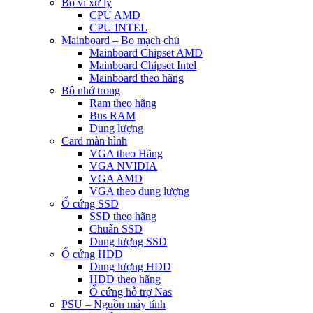
Bộ vi xử lý
CPU AMD
CPU INTEL
Mainboard – Bo mạch chủ
Mainboard Chipset AMD
Mainboard Chipset Intel
Mainboard theo hãng
Bộ nhớ trong
Ram theo hãng
Bus RAM
Dung lượng
Card màn hình
VGA theo Hãng
VGA NVIDIA
VGA AMD
VGA theo dung lượng
Ổ cứng SSD
SSD theo hãng
Chuẩn SSD
Dung lượng SSD
Ổ cứng HDD
Dung lượng HDD
HDD theo hãng
Ổ cứng hỗ trợ Nas
PSU – Nguồn máy tính