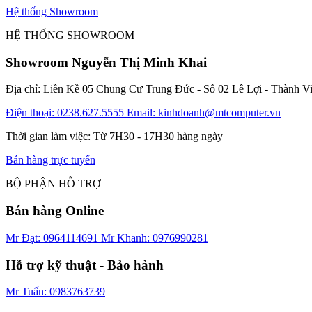
Hệ thống Showroom
HỆ THỐNG SHOWROOM
Showroom Nguyễn Thị Minh Khai
Địa chỉ: Liền Kề 05 Chung Cư Trung Đức - Số 02 Lê Lợi - Thành V
Điện thoại: 0238.627.5555
Email: kinhdoanh@mtcomputer.vn
Thời gian làm việc: Từ 7H30 - 17H30 hàng ngày
Bán hàng trực tuyến
BỘ PHẬN HỖ TRỢ
Bán hàng Online
Mr Đạt: 0964114691
Mr Khanh: 0976990281
Hỗ trợ kỹ thuật - Bảo hành
Mr Tuấn: 0983763739