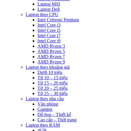
Laptop MSI
Laptop Dell
Laptop theo CPU
Intel Celeron/ Pentium
Intel Core i3
Intel Core i5
Intel Core i7
Intel Core i9
AMD Ryzen 3
AMD Ryzen 5
AMD Ryzen 7
AMD Ryzen 9
Laptop theo khoảng giá
Dưới 10 triệu
Từ 10 – 15 triệu
Từ 15 – 20 triệu
Từ 20 – 25 triệu
Từ 25 – 30 triệu
Laptop theo nhu cầu
Văn phòng
Gaming
Đồ họa – Thiết kế
Cao cấp – Thời trang
Laptop theo RAM
4GB