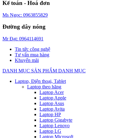
Kế toán - Hoá đơn
Ms Ngọc: 0963855829
Đường dây nóng
Mr Đạt: 0964114691
Tin tức công nghệ
Tư vấn mua hàng
Khuyến mãi
DANH MỤC SẢN PHẨM
DANH MỤC
Laptop, Điện thoại, Tablet
Laptop theo hãng
Laptop Acer
Laptop Apple
Laptop Asus
Laptop Avita
Laptop HP
Laptop Gigabyte
Laptop Lenovo
Laptop LG
Laptop Microsoft