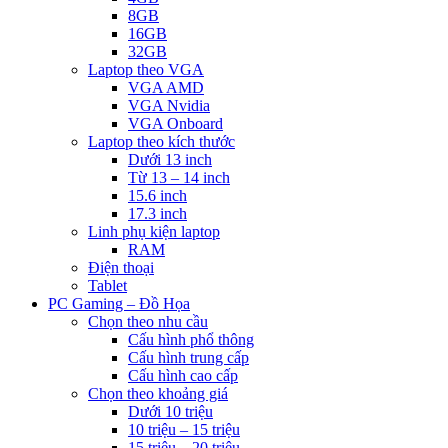
8GB
16GB
32GB
Laptop theo VGA
VGA AMD
VGA Nvidia
VGA Onboard
Laptop theo kích thước
Dưới 13 inch
Từ 13 – 14 inch
15.6 inch
17.3 inch
Linh phụ kiện laptop
RAM
Điện thoại
Tablet
PC Gaming – Đồ Họa
Chọn theo nhu cầu
Cấu hình phổ thông
Cấu hình trung cấp
Cấu hình cao cấp
Chọn theo khoảng giá
Dưới 10 triệu
10 triệu – 15 triệu
15 triệu – 20 triệu