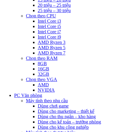
20 triệu – 25 triệu
25 triệu – 30 triệu
Chọn theo CPU
Intel Core i3
Intel Core i5
Intel Core i7
Intel Core i9
AMD Ryzen 3
AMD Ryzen 5
AMD Ryzen 7
Chọn theo RAM
8GB
16GB
32GB
Chọn theo VGA
AMD
NVIDIA
PC Văn phòng
Máy tính theo nhu cầu
Dùng chơi game
Dùng cho marketing – thiết kế
Dùng cho thu ngân – kho hàng
Dùng cho kế toán – trưởng phòng
Dùng cho khu công nghiệp