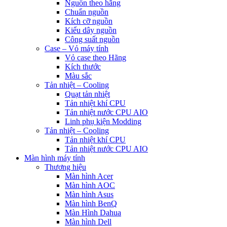
Nguồn theo hãng
Chuẩn nguồn
Kích cỡ nguồn
Kiểu dây nguồn
Công suất nguồn
Case – Vỏ máy tính
Vỏ case theo Hãng
Kích thước
Màu sắc
Tản nhiệt – Cooling
Quạt tản nhiệt
Tản nhiệt khí CPU
Tản nhiệt nước CPU AIO
Linh phụ kiện Modding
Tản nhiệt – Cooling
Tản nhiệt khí CPU
Tản nhiệt nước CPU AIO
Màn hình máy tính
Thương hiệu
Màn hình Acer
Màn hình AOC
Màn hình Asus
Màn hình BenQ
Màn Hình Dahua
Màn hình Dell