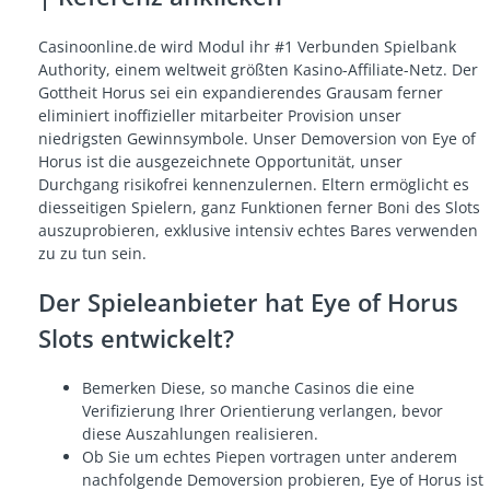
Casinoonline.de wird Modul ihr #1 Verbunden Spielbank
Authority, einem weltweit größten Kasino-Affiliate-Netz. Der
Gottheit Horus sei ein expandierendes Grausam ferner
eliminiert inoffizieller mitarbeiter Provision unser
niedrigsten Gewinnsymbole. Unser Demoversion von Eye of
Horus ist die ausgezeichnete Opportunität, unser
Durchgang risikofrei kennenzulernen. Eltern ermöglicht es
diesseitigen Spielern, ganz Funktionen ferner Boni des Slots
auszuprobieren, exklusive intensiv echtes Bares verwenden
zu zu tun sein.
Der Spieleanbieter hat Eye of Horus
Slots entwickelt?
Bemerken Diese, so manche Casinos die eine
Verifizierung Ihrer Orientierung verlangen, bevor
diese Auszahlungen realisieren.
Ob Sie um echtes Piepen vortragen unter anderem
nachfolgende Demoversion probieren, Eye of Horus ist