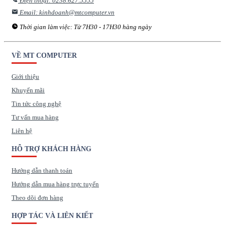
Điện thoại: 0238.627.5555
Email: kinhdoanh@mtcomputer.vn
Thời gian làm việc: Từ 7H30 - 17H30 hàng ngày
VỀ MT COMPUTER
Giới thiệu
Khuyến mãi
Tin tức công nghệ
Tư vấn mua hàng
Liên hệ
HỖ TRỢ KHÁCH HÀNG
Hướng dẫn thanh toán
Hướng dẫn mua hàng trực tuyến
Theo dõi đơn hàng
HỢP TÁC VÀ LIÊN KIẾT