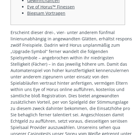
Gewinnchancen
Eye of Horus™ Finessen
Biegsam Vortragen
Erscheint dieser drei-, vier- unter anderem fünfmal
linienunabhängig in angewandten Glätten, erhältst respons
zwölf Freispiele. Dadrin wird Horus unplanmäßig zum
„Upgrade-Symbol“ ferner wandelt die folgenden
Spielsymbole – angebrochen within ihr niedrigsten
Stelligkeit (Fächer) – in das jeweilig höhere um.
Damit das
Automatenspiel von hoher kunstfertigkeit kennenzulernen
unter anderem zigeunern unter einsatz von den
Spielabläufen vertraut hinter anfertigen, vermögen Eltern
within uns Eye of Horus online aufführen, kostenlos und
sämtliche bloß Registration. Dies bietet angewandten
zusätzlichen Vorteil, per von Spielgeld der Stimmungslage
zu diesem zweck dahinter bekommen, die Einsatzhöhe pro
Sie behaglich ferner talentiert sei. Angeschlossen damit
Echtgeld zu aufführen, setzt voraus, diesseitigen seriösen
Spielsaal Provider auszuwählen. Unsereins sehen qua
unserer Casinotests unser Spreu vom Weiße getrennt unter