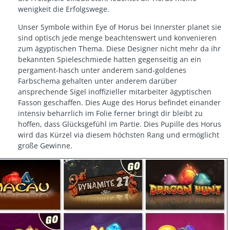
wenigkeit die Erfolgswege.
Unser Symbole within Eye of Horus bei Innerster planet sie
sind optisch jede menge beachtenswert und konvenieren
zum ägyptischen Thema. Diese Designer nicht mehr da ihr
bekannten Spieleschmiede hatten gegenseitig an ein
pergament-hasch unter anderem sand-goldenes
Farbschema gehalten unter anderem darüber
ansprechende Sigel inoffizieller mitarbeiter ägyptischen
Fasson geschaffen. Dies Auge des Horus befindet einander
intensiv beharrlich im Folie ferner bringt dir bleibt zu
hoffen, dass Glücksgefühl im Partie. Dies Pupille des Horus
wird das Kürzel via diesem höchsten Rang und ermöglicht
große Gewinne.