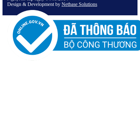
Design & Development by
Netbase Solutions