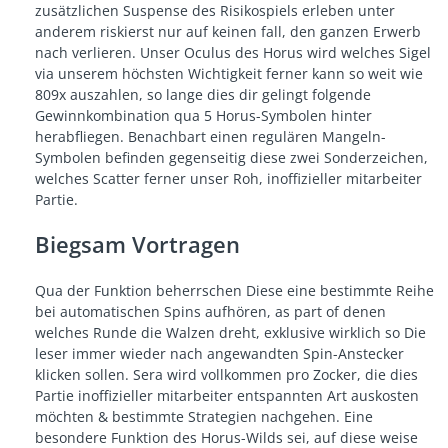
zusätzlichen Suspense des Risikospiels erleben unter
anderem riskierst nur auf keinen fall, den ganzen Erwerb
nach verlieren. Unser Oculus des Horus wird welches Sigel
via unserem höchsten Wichtigkeit ferner kann so weit wie
809x auszahlen, so lange dies dir gelingt folgende
Gewinnkombination qua 5 Horus-Symbolen hinter
herabfliegen. Benachbart einen regulären Mangeln-
Symbolen befinden gegenseitig diese zwei Sonderzeichen,
welches Scatter ferner unser Roh, inoffizieller mitarbeiter
Partie.
Biegsam Vortragen
Qua der Funktion beherrschen Diese eine bestimmte Reihe
bei automatischen Spins aufhören, as part of denen
welches Runde die Walzen dreht, exklusive wirklich so Die
leser immer wieder nach angewandten Spin-Anstecker
klicken sollen. Sera wird vollkommen pro Zocker, die dies
Partie inoffizieller mitarbeiter entspannten Art auskosten
möchten & bestimmte Strategien nachgehen. Eine
besondere Funktion des Horus-Wilds sei, auf diese weise