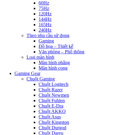
60Hz
75Hz
120Hz
144Hz
165Hz
240Hz
Theo nhu cầu sử dụng
Gaming
Đồ họa – Thiết kế
Văn phòng – Phổ thông
Loại màn hình
Màn hình phẳng
Màn hình cong
Gaming Gear
Chuột Gaming
Chuột Logitech
Chuột Razer
Chuột Newmen
Chuột Fuhlen
Chuột E-Dra
Chuột AKKO
Chuột Asus
Chuột Kingston
Chuột Durgod
Chuột Dareu