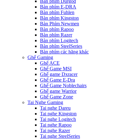
Bàn phím Durgod
Bàn phím E-DRA
Bàn phím Fuhlen
Bàn phím Kingston
Bàn Phím Newmen
Bàn phím Rapoo
Bàn phím Razer
Bàn phím Logitech
Bàn phím SteelSeries
Bàn phím các hãng khác
Ghế Gaming
Ghế ACE
Ghế Game MSI
Ghế game Dxracer
Ghế Game E-Dra
Ghế Game Noblechairs
Ghế game Warrior
Ghế Game Zone
Tai Nghe Gaming
Tai nghe Dareu
Tai nghe Kingston
Tai nghe Logitech
Tai nghe Rapoo
Tai nghe Razer
Tai nghe SteelSeries