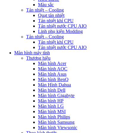
Màu sắc
Tản nhiệt – Cooling
Quạt tản nhiệt
Tản nhiệt khí CPU
Tản nhiệt nước CPU AIO
Linh phụ kiện Modding
Tản nhiệt – Cooling
Tản nhiệt khí CPU
Tản nhiệt nước CPU AIO
Màn hình máy tính
Thương hiệu
Màn hình Acer
Màn hình AOC
Màn hình Asus
Màn hình BenQ
Màn Hình Dahua
Màn hình Dell
Màn hình Gigabyte
Màn hình HP
Màn hình LG
Màn hình MSI
Màn hình Philips
Màn hình Samsung
Màn hình Viewsonic
Theo kích thước