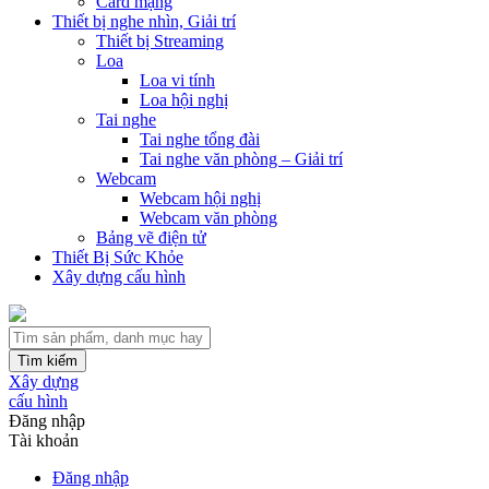
Card mạng
Thiết bị nghe nhìn, Giải trí
Thiết bị Streaming
Loa
Loa vi tính
Loa hội nghị
Tai nghe
Tai nghe tổng đài
Tai nghe văn phòng – Giải trí
Webcam
Webcam hội nghị
Webcam văn phòng
Bảng vẽ điện tử
Thiết Bị Sức Khỏe
Xây dựng cấu hình
Tìm kiếm
Xây dựng
cấu hình
Đăng nhập
Tài khoản
Đăng nhập