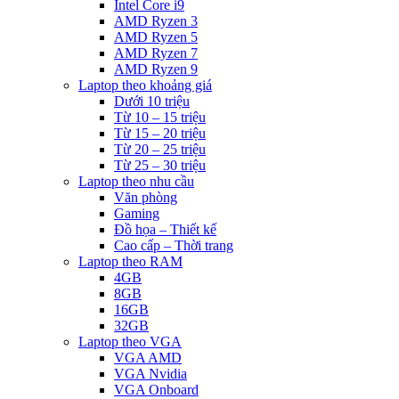
Intel Core i9
AMD Ryzen 3
AMD Ryzen 5
AMD Ryzen 7
AMD Ryzen 9
Laptop theo khoảng giá
Dưới 10 triệu
Từ 10 – 15 triệu
Từ 15 – 20 triệu
Từ 20 – 25 triệu
Từ 25 – 30 triệu
Laptop theo nhu cầu
Văn phòng
Gaming
Đồ họa – Thiết kế
Cao cấp – Thời trang
Laptop theo RAM
4GB
8GB
16GB
32GB
Laptop theo VGA
VGA AMD
VGA Nvidia
VGA Onboard