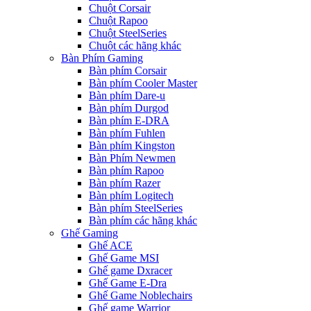
Chuột Corsair
Chuột Rapoo
Chuột SteelSeries
Chuột các hãng khác
Bàn Phím Gaming
Bàn phím Corsair
Bàn phím Cooler Master
Bàn phím Dare-u
Bàn phím Durgod
Bàn phím E-DRA
Bàn phím Fuhlen
Bàn phím Kingston
Bàn Phím Newmen
Bàn phím Rapoo
Bàn phím Razer
Bàn phím Logitech
Bàn phím SteelSeries
Bàn phím các hãng khác
Ghế Gaming
Ghế ACE
Ghế Game MSI
Ghế game Dxracer
Ghế Game E-Dra
Ghế Game Noblechairs
Ghế game Warrior