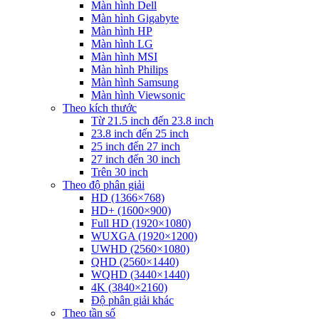
Màn hình Dell
Màn hình Gigabyte
Màn hình HP
Màn hình LG
Màn hình MSI
Màn hình Philips
Màn hình Samsung
Màn hình Viewsonic
Theo kích thước
Từ 21.5 inch đến 23.8 inch
23.8 inch đến 25 inch
25 inch đến 27 inch
27 inch đến 30 inch
Trên 30 inch
Theo độ phân giải
HD (1366×768)
HD+ (1600×900)
Full HD (1920×1080)
WUXGA (1920×1200)
UWHD (2560×1080)
QHD (2560×1440)
WQHD (3440×1440)
4K (3840×2160)
Độ phân giải khác
Theo tần số