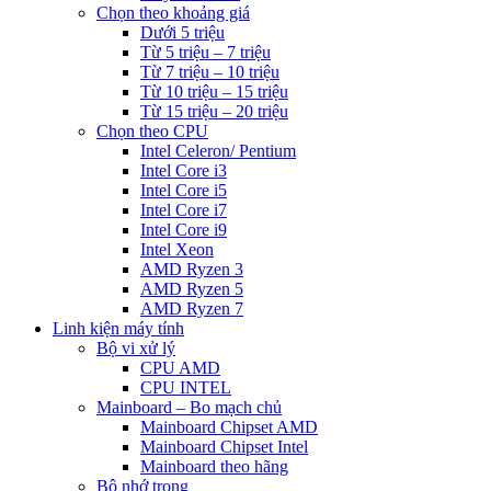
Chọn theo khoảng giá
Dưới 5 triệu
Từ 5 triệu – 7 triệu
Từ 7 triệu – 10 triệu
Từ 10 triệu – 15 triệu
Từ 15 triệu – 20 triệu
Chọn theo CPU
Intel Celeron/ Pentium
Intel Core i3
Intel Core i5
Intel Core i7
Intel Core i9
Intel Xeon
AMD Ryzen 3
AMD Ryzen 5
AMD Ryzen 7
Linh kiện máy tính
Bộ vi xử lý
CPU AMD
CPU INTEL
Mainboard – Bo mạch chủ
Mainboard Chipset AMD
Mainboard Chipset Intel
Mainboard theo hãng
Bộ nhớ trong