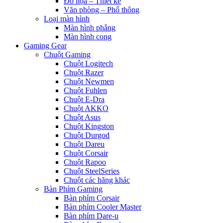
Đồ họa – Thiết kế
Văn phòng – Phổ thông
Loại màn hình
Màn hình phẳng
Màn hình cong
Gaming Gear
Chuột Gaming
Chuột Logitech
Chuột Razer
Chuột Newmen
Chuột Fuhlen
Chuột E-Dra
Chuột AKKO
Chuột Asus
Chuột Kingston
Chuột Durgod
Chuột Dareu
Chuột Corsair
Chuột Rapoo
Chuột SteelSeries
Chuột các hãng khác
Bàn Phím Gaming
Bàn phím Corsair
Bàn phím Cooler Master
Bàn phím Dare-u