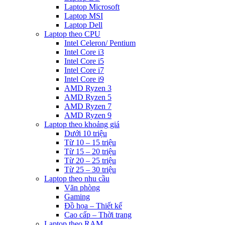
Laptop Microsoft
Laptop MSI
Laptop Dell
Laptop theo CPU
Intel Celeron/ Pentium
Intel Core i3
Intel Core i5
Intel Core i7
Intel Core i9
AMD Ryzen 3
AMD Ryzen 5
AMD Ryzen 7
AMD Ryzen 9
Laptop theo khoảng giá
Dưới 10 triệu
Từ 10 – 15 triệu
Từ 15 – 20 triệu
Từ 20 – 25 triệu
Từ 25 – 30 triệu
Laptop theo nhu cầu
Văn phòng
Gaming
Đồ họa – Thiết kế
Cao cấp – Thời trang
Laptop theo RAM