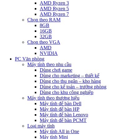
AMD Ryzen 3
AMD Ryzen 5
AMD Ryzen 7
Chọn theo RAM
8GB
16GB
32GB
Chọn theo VGA
AMD
NVIDIA
PC Văn phòng
Máy tính theo nhu cầu
Dùng chơi game
Dùng cho marketing – thiết kế
Dùng cho thu ngân – kho hàng
Dùng cho kế toán – trưởng phòng
Dùng cho khu công nghiệp
Máy tính theo thương hiệu
Máy tính để bàn Dell
Máy tính để bàn HP
Máy tính để bàn Lenovo
Máy tính để bàn PCMT
Loại máy tính
Máy tính All in One
Máy tính Mini