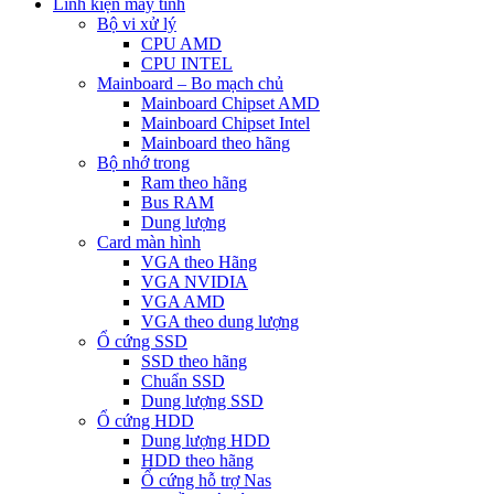
Linh kiện máy tính
Bộ vi xử lý
CPU AMD
CPU INTEL
Mainboard – Bo mạch chủ
Mainboard Chipset AMD
Mainboard Chipset Intel
Mainboard theo hãng
Bộ nhớ trong
Ram theo hãng
Bus RAM
Dung lượng
Card màn hình
VGA theo Hãng
VGA NVIDIA
VGA AMD
VGA theo dung lượng
Ổ cứng SSD
SSD theo hãng
Chuẩn SSD
Dung lượng SSD
Ổ cứng HDD
Dung lượng HDD
HDD theo hãng
Ổ cứng hỗ trợ Nas