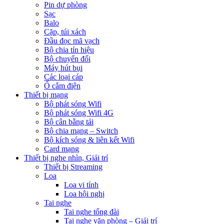
Pin dự phòng
Sạc
Balo
Cặp, túi xách
Đầu đọc mã vạch
Bộ chia tín hiệu
Bộ chuyển đổi
Máy hút bụi
Các loại cáp
Ổ cắm điện
Thiết bị mạng
Bộ phát sóng Wifi
Bộ phát sóng Wifi 4G
Bộ cân bằng tải
Bộ chia mạng – Switch
Bộ kích sóng & liên kết Wifi
Card mạng
Thiết bị nghe nhìn, Giải trí
Thiết bị Streaming
Loa
Loa vi tính
Loa hội nghị
Tai nghe
Tai nghe tổng đài
Tai nghe văn phòng – Giải trí