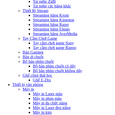
Tai nghe Zidli
Tai nghe các hãng khác
Thiết Bị Stream
Streaming hãng Krom
Streaming hãng Kingston
Streaming hãng Razer
Streaming hãng Elgato
Streaming hãng AverMedia
Tay Cầm Chơi Game
Tay cầm chơi game Sony
Tay cầm chơi game Rapoo
Bàn Gaming
Bàn di chuột
Bộ bàn phím chuột
Bộ bàn phím chuột có dây
Bộ bàn phím chuột không dây
Ghế công thái học
Ghế E-Dra
Thiết bị văn phòng
Máy in
Máy in Laser màu
Máy in phun màu
Máy in đa chức năng
Máy in Laser đen trắng
Máy in kim