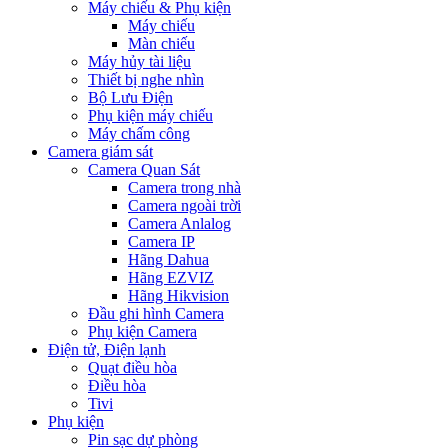
Máy chiếu & Phụ kiện
Máy chiếu
Màn chiếu
Máy hủy tài liệu
Thiết bị nghe nhìn
Bộ Lưu Điện
Phụ kiện máy chiếu
Máy chấm công
Camera giám sát
Camera Quan Sát
Camera trong nhà
Camera ngoài trời
Camera Anlalog
Camera IP
Hãng Dahua
Hãng EZVIZ
Hãng Hikvision
Đầu ghi hình Camera
Phụ kiện Camera
Điện tử, Điện lạnh
Quạt điều hòa
Điều hòa
Tivi
Phụ kiện
Pin sạc dự phòng