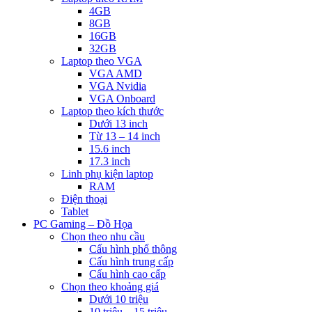
4GB
8GB
16GB
32GB
Laptop theo VGA
VGA AMD
VGA Nvidia
VGA Onboard
Laptop theo kích thước
Dưới 13 inch
Từ 13 – 14 inch
15.6 inch
17.3 inch
Linh phụ kiện laptop
RAM
Điện thoại
Tablet
PC Gaming – Đồ Họa
Chọn theo nhu cầu
Cấu hình phổ thông
Cấu hình trung cấp
Cấu hình cao cấp
Chọn theo khoảng giá
Dưới 10 triệu
10 triệu – 15 triệu