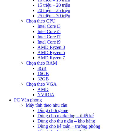
15 triệu – 20 triệu
20 triệu – 25 triệu
25 triệu – 30 triệu
Chọn theo CPU
Intel Core i3
Intel Core i5
Intel Core i7
Intel Core i9
AMD Ryzen 3
AMD Ryzen 5
AMD Ryzen 7
Chọn theo RAM
8GB
16GB
32GB
Chọn theo VGA
AMD
NVIDIA
PC Văn phòng
Máy tính theo nhu cầu
Dùng chơi game
Dùng cho marketing – thiết kế
Dùng cho thu ngân – kho hàng
Dùng cho kế toán – trưởng phòng