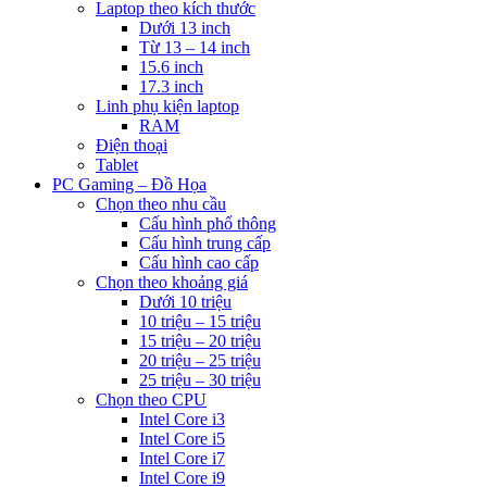
Laptop theo kích thước
Dưới 13 inch
Từ 13 – 14 inch
15.6 inch
17.3 inch
Linh phụ kiện laptop
RAM
Điện thoại
Tablet
PC Gaming – Đồ Họa
Chọn theo nhu cầu
Cấu hình phổ thông
Cấu hình trung cấp
Cấu hình cao cấp
Chọn theo khoảng giá
Dưới 10 triệu
10 triệu – 15 triệu
15 triệu – 20 triệu
20 triệu – 25 triệu
25 triệu – 30 triệu
Chọn theo CPU
Intel Core i3
Intel Core i5
Intel Core i7
Intel Core i9