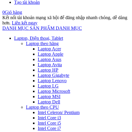
Tạo tài khoản
0
Giỏ hàng
Kết nối tài khoản mạng xã hội để đăng nhập nhanh chóng, dễ dàng
hơn.
Liên kết ngay
DANH MỤC SẢN PHẨM
DANH MỤC
Laptop, Điện thoại, Tablet
Laptop theo hãng
Laptop Acer
Laptop Apple
Laptop Asus
Laptop Avita
Laptop HP
Laptop Gigabyte
Laptop Lenovo
Laptop LG
Laptop Microsoft
Laptop MSI
Laptop Dell
Laptop theo CPU
Intel Celeron/ Pentium
Intel Core i3
Intel Core i5
Intel Core i7