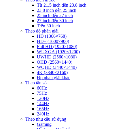
Từ 21.5 inch đến 23.8 inch
23.8 inch đến 25 inch
25 inch đến 27 inch
27 inch đến 30 inch
Trên 30 inch
Theo độ phân giải
HD (1366×768)
HD+ (1600×900)
Full HD (1920×1080)
WUXGA (1920×1200)
UWHD (2560×1080)
QHD (2560×1440)
WQHD (3440×1440)
4K (3840×2160)
Độ phân giải khác
Theo tần số
60Hz
75Hz
120Hz
144Hz
165Hz
240Hz
Theo nhu cầu sử dụng
Gaming