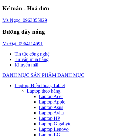
Kế toán - Hoá đơn
Ms Ngọc: 0963855829
Đường dây nóng
Mr Đạt: 0964114691
Tin tức công nghệ
Tư vấn mua hàng
Khuyến mãi
DANH MỤC SẢN PHẨM
DANH MỤC
Laptop, Điện thoại, Tablet
Laptop theo hãng
Laptop Acer
Laptop Apple
Laptop Asus
Laptop Avita
Laptop HP
Laptop Gigabyte
Laptop Lenovo
Laptop LG