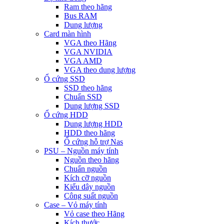
Ram theo hãng
Bus RAM
Dung lượng
Card màn hình
VGA theo Hãng
VGA NVIDIA
VGA AMD
VGA theo dung lượng
Ổ cứng SSD
SSD theo hãng
Chuẩn SSD
Dung lượng SSD
Ổ cứng HDD
Dung lượng HDD
HDD theo hãng
Ổ cứng hỗ trợ Nas
PSU – Nguồn máy tính
Nguồn theo hãng
Chuẩn nguồn
Kích cỡ nguồn
Kiểu dây nguồn
Công suất nguồn
Case – Vỏ máy tính
Vỏ case theo Hãng
Kích thước