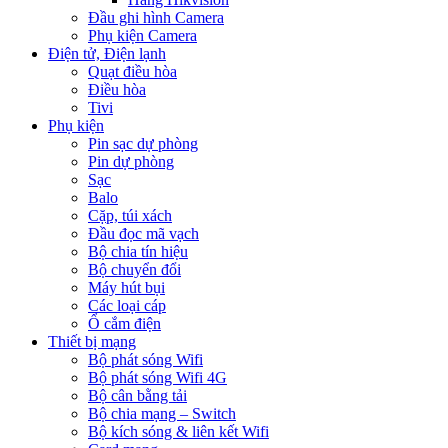
Đầu ghi hình Camera
Phụ kiện Camera
Điện tử, Điện lạnh
Quạt điều hòa
Điều hòa
Tivi
Phụ kiện
Pin sạc dự phòng
Pin dự phòng
Sạc
Balo
Cặp, túi xách
Đầu đọc mã vạch
Bộ chia tín hiệu
Bộ chuyển đổi
Máy hút bụi
Các loại cáp
Ổ cắm điện
Thiết bị mạng
Bộ phát sóng Wifi
Bộ phát sóng Wifi 4G
Bộ cân bằng tải
Bộ chia mạng – Switch
Bộ kích sóng & liên kết Wifi