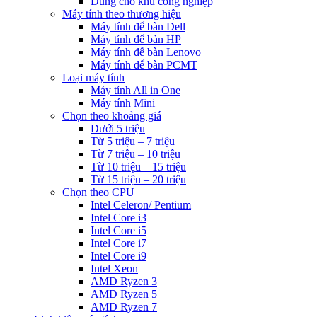
Dùng cho khu công nghiệp
Máy tính theo thương hiệu
Máy tính để bàn Dell
Máy tính để bàn HP
Máy tính để bàn Lenovo
Máy tính để bàn PCMT
Loại máy tính
Máy tính All in One
Máy tính Mini
Chọn theo khoảng giá
Dưới 5 triệu
Từ 5 triệu – 7 triệu
Từ 7 triệu – 10 triệu
Từ 10 triệu – 15 triệu
Từ 15 triệu – 20 triệu
Chọn theo CPU
Intel Celeron/ Pentium
Intel Core i3
Intel Core i5
Intel Core i7
Intel Core i9
Intel Xeon
AMD Ryzen 3
AMD Ryzen 5
AMD Ryzen 7