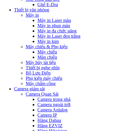
Ghế E-Dra
Thiết bị văn phòng
Máy in
Máy in Laser màu
Máy in phun màu
Máy in đa chức năng
Máy in Laser đen trắng
Máy in kim
Máy chiếu & Phụ kiện
Máy chiếu
Màn chiếu
Máy hủy tài liệu
Thiết bị nghe nhìn
Bộ Lưu Điện
Phụ kiện máy chiếu
Máy chấm công
Camera giám sát
Camera Quan Sát
Camera trong nhà
Camera ngoài trời
Camera Anlalog
Camera IP
Hãng Dahua
Hãng EZVIZ
Hãng Hikvision