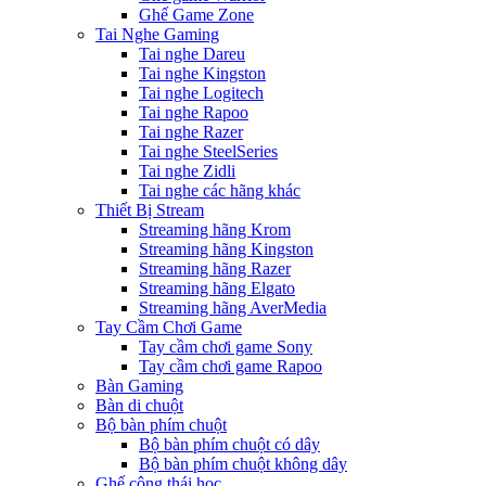
Ghế Game Zone
Tai Nghe Gaming
Tai nghe Dareu
Tai nghe Kingston
Tai nghe Logitech
Tai nghe Rapoo
Tai nghe Razer
Tai nghe SteelSeries
Tai nghe Zidli
Tai nghe các hãng khác
Thiết Bị Stream
Streaming hãng Krom
Streaming hãng Kingston
Streaming hãng Razer
Streaming hãng Elgato
Streaming hãng AverMedia
Tay Cầm Chơi Game
Tay cầm chơi game Sony
Tay cầm chơi game Rapoo
Bàn Gaming
Bàn di chuột
Bộ bàn phím chuột
Bộ bàn phím chuột có dây
Bộ bàn phím chuột không dây
Ghế công thái học