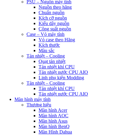
PSU – Nguồn máy tính
Nguồn theo hãng
Chuẩn nguồn
Kích cỡ nguồn
Kiểu dây nguồn
Công suất nguồn
Case – Vỏ máy tính
Vỏ case theo Hãng
Kích thước
Màu sắc
Tản nhiệt – Cooling
Quạt tản nhiệt
Tản nhiệt khí CPU
Tản nhiệt nước CPU AIO
Linh phụ kiện Modding
Tản nhiệt – Cooling
Tản nhiệt khí CPU
Tản nhiệt nước CPU AIO
Màn hình máy tính
Thương hiệu
Màn hình Acer
Màn hình AOC
Màn hình Asus
Màn hình BenQ
Màn Hình Dahua