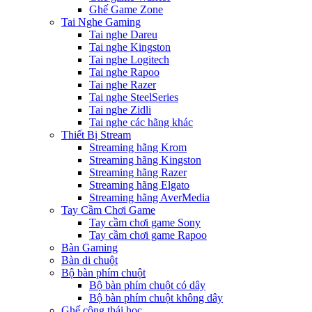
Ghế Game Zone
Tai Nghe Gaming
Tai nghe Dareu
Tai nghe Kingston
Tai nghe Logitech
Tai nghe Rapoo
Tai nghe Razer
Tai nghe SteelSeries
Tai nghe Zidli
Tai nghe các hãng khác
Thiết Bị Stream
Streaming hãng Krom
Streaming hãng Kingston
Streaming hãng Razer
Streaming hãng Elgato
Streaming hãng AverMedia
Tay Cầm Chơi Game
Tay cầm chơi game Sony
Tay cầm chơi game Rapoo
Bàn Gaming
Bàn di chuột
Bộ bàn phím chuột
Bộ bàn phím chuột có dây
Bộ bàn phím chuột không dây
Ghế công thái học