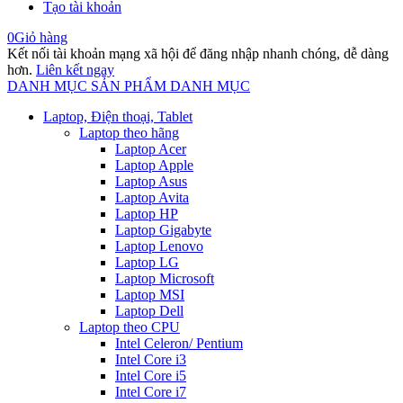
Tạo tài khoản
0
Giỏ hàng
Kết nối tài khoản mạng xã hội để đăng nhập nhanh chóng, dễ dàng
hơn.
Liên kết ngay
DANH MỤC SẢN PHẨM
DANH MỤC
Laptop, Điện thoại, Tablet
Laptop theo hãng
Laptop Acer
Laptop Apple
Laptop Asus
Laptop Avita
Laptop HP
Laptop Gigabyte
Laptop Lenovo
Laptop LG
Laptop Microsoft
Laptop MSI
Laptop Dell
Laptop theo CPU
Intel Celeron/ Pentium
Intel Core i3
Intel Core i5
Intel Core i7