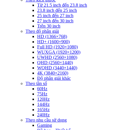
Từ 21.5 inch đến 23.8 inch
23.8 inch đến 25 inch
25 inch đến 27 inch
27 inch đến 30 inch
Trên 30 inch
Theo độ phân giải
HD (1366×768)
HD+ (1600×900)
Full HD (1920×1080)
WUXGA (1920×1200)
UWHD (2560×1080)
QHD (2560×1440)
WQHD (3440×1440)
4K (3840×2160)
Độ phân giải khác
Theo tần số
60Hz
75Hz
120Hz
144Hz
165Hz
240Hz
Theo nhu cầu sử dụng
Gaming