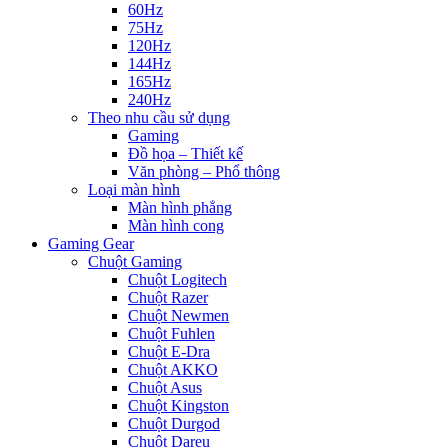
60Hz
75Hz
120Hz
144Hz
165Hz
240Hz
Theo nhu cầu sử dụng
Gaming
Đồ họa – Thiết kế
Văn phòng – Phổ thông
Loại màn hình
Màn hình phẳng
Màn hình cong
Gaming Gear
Chuột Gaming
Chuột Logitech
Chuột Razer
Chuột Newmen
Chuột Fuhlen
Chuột E-Dra
Chuột AKKO
Chuột Asus
Chuột Kingston
Chuột Durgod
Chuột Dareu