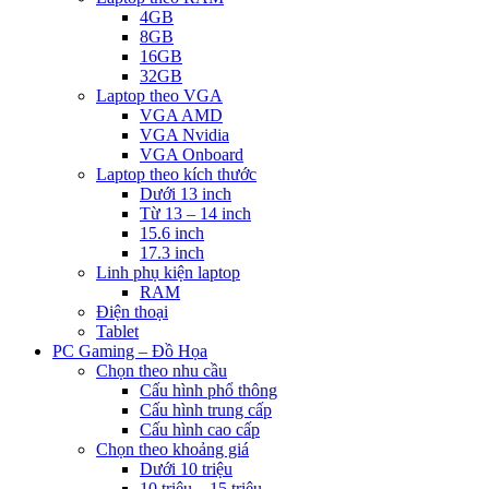
4GB
8GB
16GB
32GB
Laptop theo VGA
VGA AMD
VGA Nvidia
VGA Onboard
Laptop theo kích thước
Dưới 13 inch
Từ 13 – 14 inch
15.6 inch
17.3 inch
Linh phụ kiện laptop
RAM
Điện thoại
Tablet
PC Gaming – Đồ Họa
Chọn theo nhu cầu
Cấu hình phổ thông
Cấu hình trung cấp
Cấu hình cao cấp
Chọn theo khoảng giá
Dưới 10 triệu
10 triệu – 15 triệu