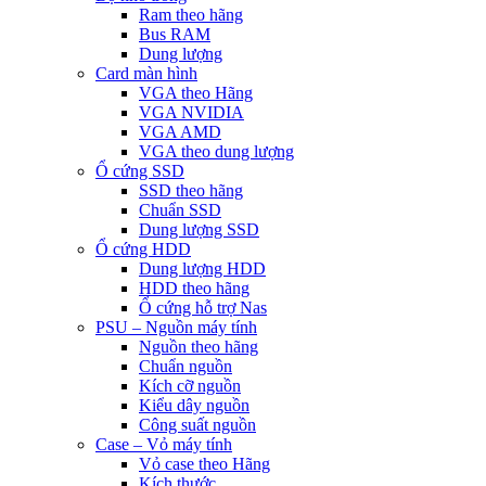
Ram theo hãng
Bus RAM
Dung lượng
Card màn hình
VGA theo Hãng
VGA NVIDIA
VGA AMD
VGA theo dung lượng
Ổ cứng SSD
SSD theo hãng
Chuẩn SSD
Dung lượng SSD
Ổ cứng HDD
Dung lượng HDD
HDD theo hãng
Ổ cứng hỗ trợ Nas
PSU – Nguồn máy tính
Nguồn theo hãng
Chuẩn nguồn
Kích cỡ nguồn
Kiểu dây nguồn
Công suất nguồn
Case – Vỏ máy tính
Vỏ case theo Hãng
Kích thước