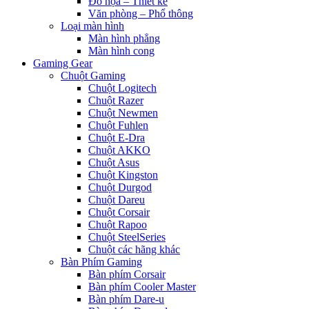
Đồ họa – Thiết kế
Văn phòng – Phổ thông
Loại màn hình
Màn hình phẳng
Màn hình cong
Gaming Gear
Chuột Gaming
Chuột Logitech
Chuột Razer
Chuột Newmen
Chuột Fuhlen
Chuột E-Dra
Chuột AKKO
Chuột Asus
Chuột Kingston
Chuột Durgod
Chuột Dareu
Chuột Corsair
Chuột Rapoo
Chuột SteelSeries
Chuột các hãng khác
Bàn Phím Gaming
Bàn phím Corsair
Bàn phím Cooler Master
Bàn phím Dare-u