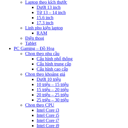
Laptop theo kích thước
Dưới 13 inch
Từ 13 – 14 inch
15.6 inch
17.3 inch
Linh phụ kiện laptop
RAM
Điện thoại
Tablet
PC Gaming – Đồ Họa
Chọn theo nhu cầu
Cấu hình phổ thông
Cấu hình trung cấp
Cấu hình cao cấp
Chọn theo khoảng giá
Dưới 10 triệu
10 triệu – 15 triệu
15 triệu – 20 triệu
20 triệu – 25 triệu
25 triệu – 30 triệu
Chọn theo CPU
Intel Core i3
Intel Core i5
Intel Core i7
Intel Core i9