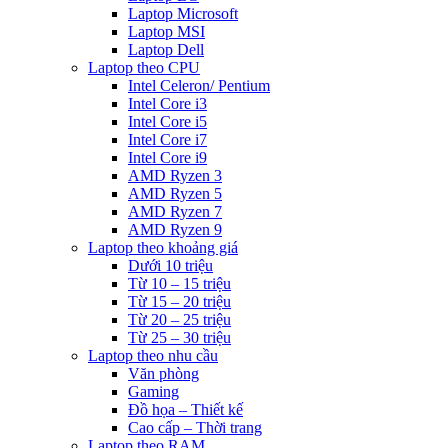
Laptop Microsoft
Laptop MSI
Laptop Dell
Laptop theo CPU
Intel Celeron/ Pentium
Intel Core i3
Intel Core i5
Intel Core i7
Intel Core i9
AMD Ryzen 3
AMD Ryzen 5
AMD Ryzen 7
AMD Ryzen 9
Laptop theo khoảng giá
Dưới 10 triệu
Từ 10 – 15 triệu
Từ 15 – 20 triệu
Từ 20 – 25 triệu
Từ 25 – 30 triệu
Laptop theo nhu cầu
Văn phòng
Gaming
Đồ họa – Thiết kế
Cao cấp – Thời trang
Laptop theo RAM