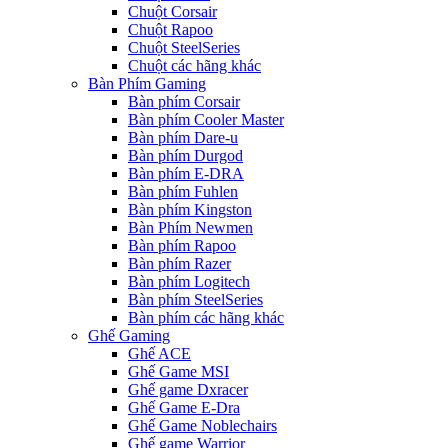
Chuột Corsair
Chuột Rapoo
Chuột SteelSeries
Chuột các hãng khác
Bàn Phím Gaming
Bàn phím Corsair
Bàn phím Cooler Master
Bàn phím Dare-u
Bàn phím Durgod
Bàn phím E-DRA
Bàn phím Fuhlen
Bàn phím Kingston
Bàn Phím Newmen
Bàn phím Rapoo
Bàn phím Razer
Bàn phím Logitech
Bàn phím SteelSeries
Bàn phím các hãng khác
Ghế Gaming
Ghế ACE
Ghế Game MSI
Ghế game Dxracer
Ghế Game E-Dra
Ghế Game Noblechairs
Ghế game Warrior