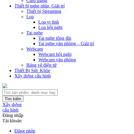
Card mạng
Thiết bị nghe nhìn, Giải trí
Thiết bị Streaming
Loa
Loa vi tính
Loa hội nghị
Tai nghe
Tai nghe tổng đài
Tai nghe văn phòng – Giải trí
Webcam
Webcam hội nghị
Webcam văn phòng
Bảng vẽ điện tử
Thiết Bị Sức Khỏe
Xây dựng cấu hình
Tìm kiếm
Xây dựng
cấu hình
Đăng nhập
Tài khoản
Đăng nhập