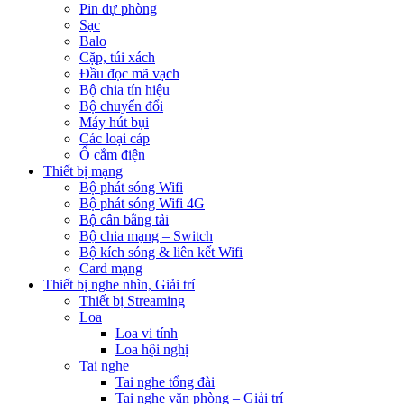
Pin dự phòng
Sạc
Balo
Cặp, túi xách
Đầu đọc mã vạch
Bộ chia tín hiệu
Bộ chuyển đổi
Máy hút bụi
Các loại cáp
Ổ cắm điện
Thiết bị mạng
Bộ phát sóng Wifi
Bộ phát sóng Wifi 4G
Bộ cân bằng tải
Bộ chia mạng – Switch
Bộ kích sóng & liên kết Wifi
Card mạng
Thiết bị nghe nhìn, Giải trí
Thiết bị Streaming
Loa
Loa vi tính
Loa hội nghị
Tai nghe
Tai nghe tổng đài
Tai nghe văn phòng – Giải trí