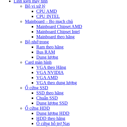
Linh kiện máy tính
Bộ vi xử lý
CPU AMD
CPU INTEL
Mainboard – Bo mạch chủ
Mainboard Chipset AMD
Mainboard Chipset Intel
Mainboard theo hãng
Bộ nhớ trong
Ram theo hãng
Bus RAM
Dung lượng
Card màn hình
VGA theo Hãng
VGA NVIDIA
VGA AMD
VGA theo dung lượng
Ổ cứng SSD
SSD theo hãng
Chuẩn SSD
Dung lượng SSD
Ổ cứng HDD
Dung lượng HDD
HDD theo hãng
Ổ cứng hỗ trợ Nas