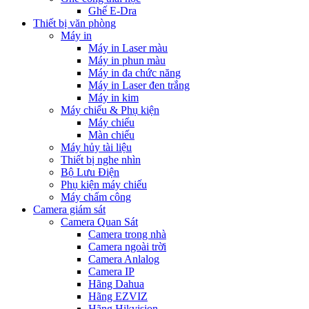
Ghế E-Dra
Thiết bị văn phòng
Máy in
Máy in Laser màu
Máy in phun màu
Máy in đa chức năng
Máy in Laser đen trắng
Máy in kim
Máy chiếu & Phụ kiện
Máy chiếu
Màn chiếu
Máy hủy tài liệu
Thiết bị nghe nhìn
Bộ Lưu Điện
Phụ kiện máy chiếu
Máy chấm công
Camera giám sát
Camera Quan Sát
Camera trong nhà
Camera ngoài trời
Camera Anlalog
Camera IP
Hãng Dahua
Hãng EZVIZ
Hãng Hikvision