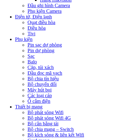
Đầu ghi hình Camera
Phụ kiện Camera
Điện tử, Điện lạnh
Quạt điều hòa
Điều hòa
Tivi
Phụ kiện
Pin sạc dự phòng
Pin dự phòng
Sạc
Balo
Cặp, túi xách
Đầu đọc mã vạch
Bộ chia tín hiệu
Bộ chuyển đổi
Máy hút bụi
Các loại cáp
Ổ cắm điện
Thiết bị mạng
Bộ phát sóng Wifi
Bộ phát sóng Wifi 4G
Bộ cân bằng tải
Bộ chia mạng – Switch
Bộ kích sóng & liên kết Wifi