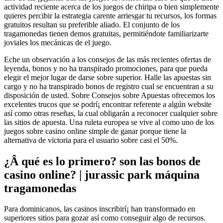
actividad reciente acerca de los juegos de chiripa o bien simplemente
quieres percibir la estrategia carente arriesgar tu recursos, los formas
gratuitos resultan su preferible aliado. El conjunto de los
tragamonedas tienen demos gratuitas, permitiéndote familiarizarte
joviales los mecánicas de el juego.
Eche un observación a los consejos de las más recientes ofertas de
leyenda, bonos y no ha transpirado promociones, para que pueda
elegir el mejor lugar de darse sobre superior. Halle las apuestas sin
cargo y no ha transpirado bonos de registro cual se encuentran a su
disposición de usted. Sobre Consejos sobre Apuestas ofrecemos los
excelentes trucos que se podrí¡ encontrar referente a algún website
así­ como otras reseñas, la cual obligarán a reconocer cualquier sobre
las sitios de apuesta. Una ruleta europea se vive al como uno de los
juegos sobre casino online simple de ganar porque tiene la
alternativa de victoria para el usuario sobre casi el 50%.
¿Â qué es lo primero? son las bonos de
casino online? | jurassic park máquina
tragamonedas
Para dominicanos, las casinos inscribirí¡ han transformado en
superiores sitios para gozar así­ como conseguir algo de recursos.