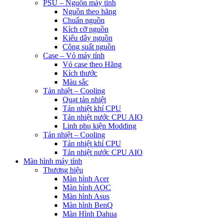
PSU – Nguồn máy tính
Nguồn theo hãng
Chuẩn nguồn
Kích cỡ nguồn
Kiểu dây nguồn
Công suất nguồn
Case – Vỏ máy tính
Vỏ case theo Hãng
Kích thước
Màu sắc
Tản nhiệt – Cooling
Quạt tản nhiệt
Tản nhiệt khí CPU
Tản nhiệt nước CPU AIO
Linh phụ kiện Modding
Tản nhiệt – Cooling
Tản nhiệt khí CPU
Tản nhiệt nước CPU AIO
Màn hình máy tính
Thương hiệu
Màn hình Acer
Màn hình AOC
Màn hình Asus
Màn hình BenQ
Màn Hình Dahua