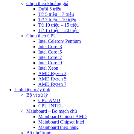
Chọn theo khoảng giá
Dưới 5 triệu
Từ 5 triệu – 7 triệu
Từ 7 triệu – 10 triệu
Từ 10 triệu – 15 triệu
Từ 15 triệu – 20 triệu
Chọn theo CPU
Intel Celeron/ Pentium
Intel Core i3
Intel Core i5
Intel Core i7
Intel Core i9
Intel Xeon
AMD Ryzen 3
AMD Ryzen 5
AMD Ryzen 7
Linh kiện máy tính
Bộ vi xử lý
CPU AMD
CPU INTEL
Mainboard – Bo mạch chủ
Mainboard Chipset AMD
Mainboard Chipset Intel
Mainboard theo hãng
Bộ nhớ trong