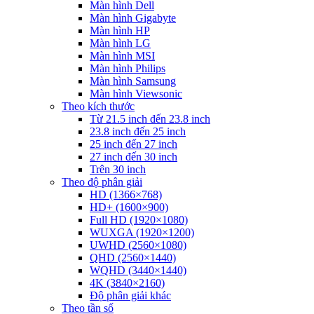
Màn hình Dell
Màn hình Gigabyte
Màn hình HP
Màn hình LG
Màn hình MSI
Màn hình Philips
Màn hình Samsung
Màn hình Viewsonic
Theo kích thước
Từ 21.5 inch đến 23.8 inch
23.8 inch đến 25 inch
25 inch đến 27 inch
27 inch đến 30 inch
Trên 30 inch
Theo độ phân giải
HD (1366×768)
HD+ (1600×900)
Full HD (1920×1080)
WUXGA (1920×1200)
UWHD (2560×1080)
QHD (2560×1440)
WQHD (3440×1440)
4K (3840×2160)
Độ phân giải khác
Theo tần số