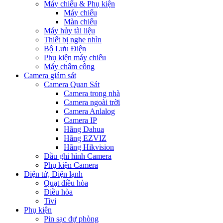
Máy chiếu & Phụ kiện
Máy chiếu
Màn chiếu
Máy hủy tài liệu
Thiết bị nghe nhìn
Bộ Lưu Điện
Phụ kiện máy chiếu
Máy chấm công
Camera giám sát
Camera Quan Sát
Camera trong nhà
Camera ngoài trời
Camera Anlalog
Camera IP
Hãng Dahua
Hãng EZVIZ
Hãng Hikvision
Đầu ghi hình Camera
Phụ kiện Camera
Điện tử, Điện lạnh
Quạt điều hòa
Điều hòa
Tivi
Phụ kiện
Pin sạc dự phòng