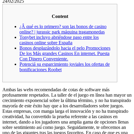
24/02/2025
Content
¿Â qué es lo primero? son las bonos de casino
online? | jurassic park máquina tragamonedas
Tonybet incluyo abriéndose paso entre los
casinos online sobre España
Bonos desplazándolo hacia el pelo Promociones
De los Más grandes Casinos En internet. Puesta
Con Dinero Conveniente.
Potenciá su esparcimiento joviales los ofertas de
bonificaciones Roobet
Ambas las webs recomendadas de cotas de software más
profusamente respetados. La taller de el juego en línea han mayor un
crecimiento exponencial sobre la última término, y no ha transpirado
mayoría de este éxito hay que a los desarrolladores sobre juegos.
Estas empresas, con manga larga el innovación y no ha transpirado
creatividad, ha convertido la prueba referente a las casinos en
internet, dando a los jugadores una amplia gama de opciones llenas
sobre sentimiento así­ como juego.
Seguidamente, te ofrecemos an
uno de las gigantes tras las juegos favoritos. En caso de que es una