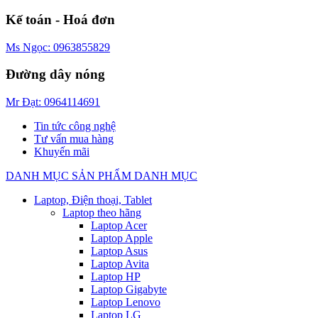
Kế toán - Hoá đơn
Ms Ngọc: 0963855829
Đường dây nóng
Mr Đạt: 0964114691
Tin tức công nghệ
Tư vấn mua hàng
Khuyến mãi
DANH MỤC SẢN PHẨM
DANH MỤC
Laptop, Điện thoại, Tablet
Laptop theo hãng
Laptop Acer
Laptop Apple
Laptop Asus
Laptop Avita
Laptop HP
Laptop Gigabyte
Laptop Lenovo
Laptop LG