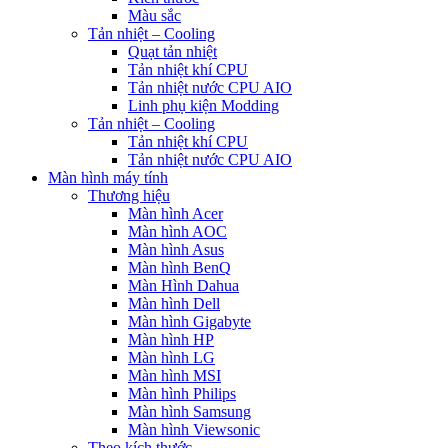
Màu sắc
Tản nhiệt – Cooling
Quạt tản nhiệt
Tản nhiệt khí CPU
Tản nhiệt nước CPU AIO
Linh phụ kiện Modding
Tản nhiệt – Cooling
Tản nhiệt khí CPU
Tản nhiệt nước CPU AIO
Màn hình máy tính
Thương hiệu
Màn hình Acer
Màn hình AOC
Màn hình Asus
Màn hình BenQ
Màn Hình Dahua
Màn hình Dell
Màn hình Gigabyte
Màn hình HP
Màn hình LG
Màn hình MSI
Màn hình Philips
Màn hình Samsung
Màn hình Viewsonic
Theo kích thước