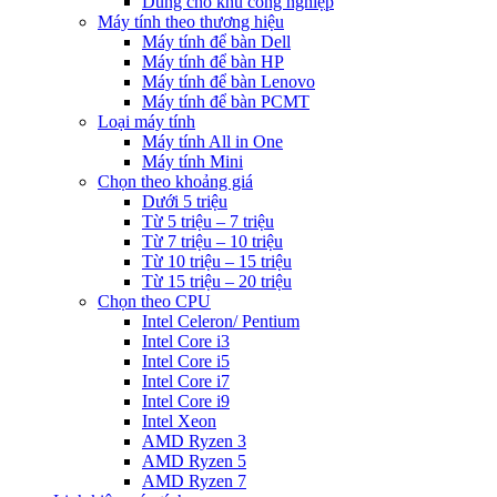
Dùng cho khu công nghiệp
Máy tính theo thương hiệu
Máy tính để bàn Dell
Máy tính để bàn HP
Máy tính để bàn Lenovo
Máy tính để bàn PCMT
Loại máy tính
Máy tính All in One
Máy tính Mini
Chọn theo khoảng giá
Dưới 5 triệu
Từ 5 triệu – 7 triệu
Từ 7 triệu – 10 triệu
Từ 10 triệu – 15 triệu
Từ 15 triệu – 20 triệu
Chọn theo CPU
Intel Celeron/ Pentium
Intel Core i3
Intel Core i5
Intel Core i7
Intel Core i9
Intel Xeon
AMD Ryzen 3
AMD Ryzen 5
AMD Ryzen 7