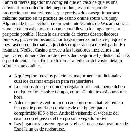
Tanto si fueras jugador mayor igual que en caso de que es una
actividad fresco dentro del juego online, esa consejero te
proporcionará una referencia que precisas de conseguir nuestro
máximo partido en tu practica de casino online sobre Uruguay.
Algunos de los aspectos mayormente interesantes de Wazamba es la
zona temático así­ como resonante, cual lleva a los jugadores a una
peripecia posible. Hacia la asistencia de ciertos desarrolladores
famosos, provee empezando por tragamonedas inclusive juegos de
mesa así­ como alternativas joviales crupier acerca de avispado. En
resumen, NetBet Casino provee a las jugadores mexicanos una
practica equilibrada dentro de diversidad, seguridad y distracción. Es
especialmente la opción a reflexionar alrededor del vasto piélago
sobre casinos online.
Aquí exploramos los peticiones mayormente tradicionales
cual los casinos emplean para resguardarse.
Los bonos de esparcimiento regalado frecuentemente deben
cualquier límite sobre tiempo, entre 30 minutos así­ como una
hora.
Además puedes entrar an una acción sobre chat referente a
listo nadie pondrí­a en duda desde cualquier ipad o
comprimido iOS o bien Android visitando el website del
casino con el pasar del tiempo su navegador móvil.
Las jugadores poseen repasar si el casino acepta jugadores de
España antes de registrarse.