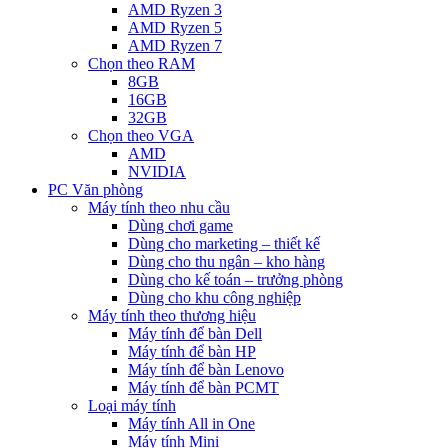
AMD Ryzen 3
AMD Ryzen 5
AMD Ryzen 7
Chọn theo RAM
8GB
16GB
32GB
Chọn theo VGA
AMD
NVIDIA
PC Văn phòng
Máy tính theo nhu cầu
Dùng chơi game
Dùng cho marketing – thiết kế
Dùng cho thu ngân – kho hàng
Dùng cho kế toán – trưởng phòng
Dùng cho khu công nghiệp
Máy tính theo thương hiệu
Máy tính để bàn Dell
Máy tính để bàn HP
Máy tính để bàn Lenovo
Máy tính để bàn PCMT
Loại máy tính
Máy tính All in One
Máy tính Mini