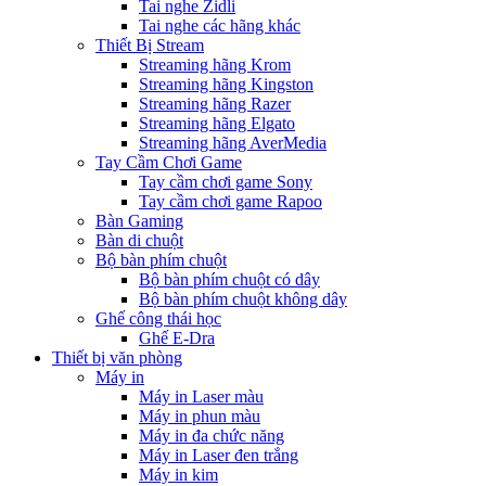
Tai nghe Zidli
Tai nghe các hãng khác
Thiết Bị Stream
Streaming hãng Krom
Streaming hãng Kingston
Streaming hãng Razer
Streaming hãng Elgato
Streaming hãng AverMedia
Tay Cầm Chơi Game
Tay cầm chơi game Sony
Tay cầm chơi game Rapoo
Bàn Gaming
Bàn di chuột
Bộ bàn phím chuột
Bộ bàn phím chuột có dây
Bộ bàn phím chuột không dây
Ghế công thái học
Ghế E-Dra
Thiết bị văn phòng
Máy in
Máy in Laser màu
Máy in phun màu
Máy in đa chức năng
Máy in Laser đen trắng
Máy in kim