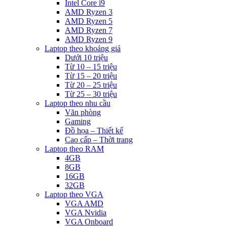
Intel Core i9
AMD Ryzen 3
AMD Ryzen 5
AMD Ryzen 7
AMD Ryzen 9
Laptop theo khoảng giá
Dưới 10 triệu
Từ 10 – 15 triệu
Từ 15 – 20 triệu
Từ 20 – 25 triệu
Từ 25 – 30 triệu
Laptop theo nhu cầu
Văn phòng
Gaming
Đồ họa – Thiết kế
Cao cấp – Thời trang
Laptop theo RAM
4GB
8GB
16GB
32GB
Laptop theo VGA
VGA AMD
VGA Nvidia
VGA Onboard