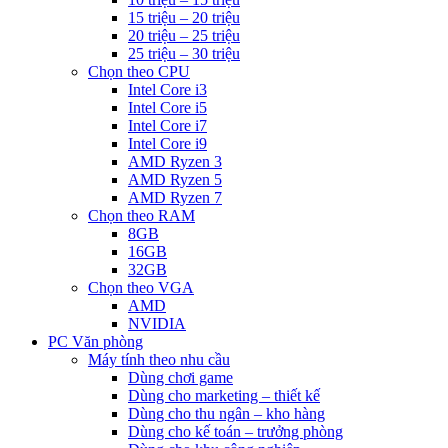
15 triệu – 20 triệu
20 triệu – 25 triệu
25 triệu – 30 triệu
Chọn theo CPU
Intel Core i3
Intel Core i5
Intel Core i7
Intel Core i9
AMD Ryzen 3
AMD Ryzen 5
AMD Ryzen 7
Chọn theo RAM
8GB
16GB
32GB
Chọn theo VGA
AMD
NVIDIA
PC Văn phòng
Máy tính theo nhu cầu
Dùng chơi game
Dùng cho marketing – thiết kế
Dùng cho thu ngân – kho hàng
Dùng cho kế toán – trưởng phòng