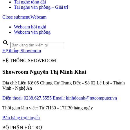
Tai nghe tổng đài
Tai nghe văn phòng – Giải trí
Close submenu
Webcam
Webcam hội nghị
Webcam văn phòng
Hệ thống Showroom
HỆ THỐNG SHOWROOM
Showroom Nguyễn Thị Minh Khai
Địa chỉ: Liền Kề 05 Chung Cư Trung Đức - Số 02 Lê Lợi - Thành
Vinh - Nghệ An
Điện thoại: 0238.627.5555
Email: kinhdoanh@mtcomputer.vn
Thời gian làm việc: Từ 7H30 - 17H30 hàng ngày
Bán hàng trực tuyến
BỘ PHẬN HỖ TRỢ