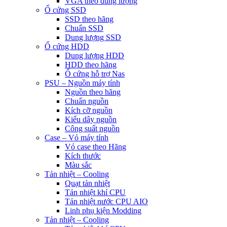
VGA theo dung lượng
Ổ cứng SSD
SSD theo hãng
Chuẩn SSD
Dung lượng SSD
Ổ cứng HDD
Dung lượng HDD
HDD theo hãng
Ổ cứng hỗ trợ Nas
PSU – Nguồn máy tính
Nguồn theo hãng
Chuẩn nguồn
Kích cỡ nguồn
Kiểu dây nguồn
Công suất nguồn
Case – Vỏ máy tính
Vỏ case theo Hãng
Kích thước
Màu sắc
Tản nhiệt – Cooling
Quạt tản nhiệt
Tản nhiệt khí CPU
Tản nhiệt nước CPU AIO
Linh phụ kiện Modding
Tản nhiệt – Cooling