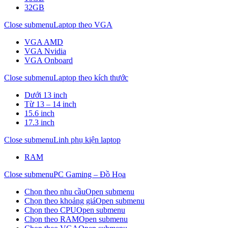
32GB
Close submenu
Laptop theo VGA
VGA AMD
VGA Nvidia
VGA Onboard
Close submenu
Laptop theo kích thước
Dưới 13 inch
Từ 13 – 14 inch
15.6 inch
17.3 inch
Close submenu
Linh phụ kiện laptop
RAM
Close submenu
PC Gaming – Đồ Họa
Chọn theo nhu cầu
Open submenu
Chọn theo khoảng giá
Open submenu
Chọn theo CPU
Open submenu
Chọn theo RAM
Open submenu