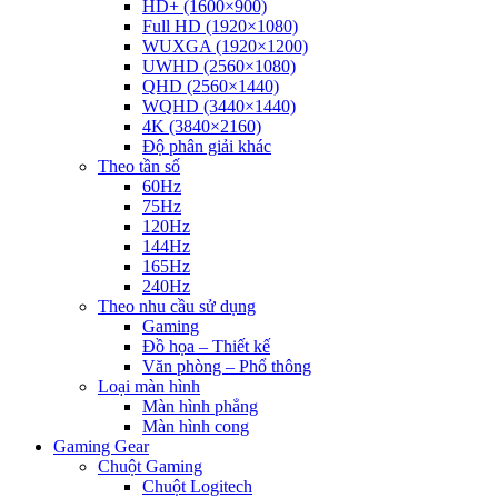
HD+ (1600×900)
Full HD (1920×1080)
WUXGA (1920×1200)
UWHD (2560×1080)
QHD (2560×1440)
WQHD (3440×1440)
4K (3840×2160)
Độ phân giải khác
Theo tần số
60Hz
75Hz
120Hz
144Hz
165Hz
240Hz
Theo nhu cầu sử dụng
Gaming
Đồ họa – Thiết kế
Văn phòng – Phổ thông
Loại màn hình
Màn hình phẳng
Màn hình cong
Gaming Gear
Chuột Gaming
Chuột Logitech