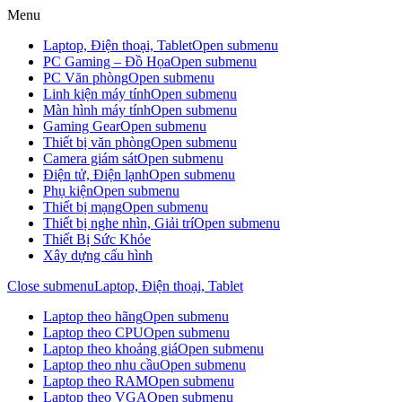
Menu
Laptop, Điện thoại, Tablet
Open submenu
PC Gaming – Đồ Họa
Open submenu
PC Văn phòng
Open submenu
Linh kiện máy tính
Open submenu
Màn hình máy tính
Open submenu
Gaming Gear
Open submenu
Thiết bị văn phòng
Open submenu
Camera giám sát
Open submenu
Điện tử, Điện lạnh
Open submenu
Phụ kiện
Open submenu
Thiết bị mạng
Open submenu
Thiết bị nghe nhìn, Giải trí
Open submenu
Thiết Bị Sức Khỏe
Xây dựng cấu hình
Close submenu
Laptop, Điện thoại, Tablet
Laptop theo hãng
Open submenu
Laptop theo CPU
Open submenu
Laptop theo khoảng giá
Open submenu
Laptop theo nhu cầu
Open submenu
Laptop theo RAM
Open submenu
Laptop theo VGA
Open submenu