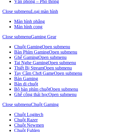
Văn phòng – Phổ thông
Close submenu
Loại màn hình
Màn hình phẳng
Màn hình cong
Close submenu
Gaming Gear
Chuột Gaming
Open submenu
Bàn Phím Gaming
Open submenu
Ghế Gaming
Open submenu
Tai Nghe Gaming
Open submenu
Thiết Bị Stream
Open submenu
Tay Cầm Chơi Game
Open submenu
Bàn Gaming
Bàn di chuột
Bộ bàn phím chuột
Open submenu
Ghế công thái học
Open submenu
Close submenu
Chuột Gaming
Chuột Logitech
Chuột Razer
Chuột Newmen
Chuột Fuhlen