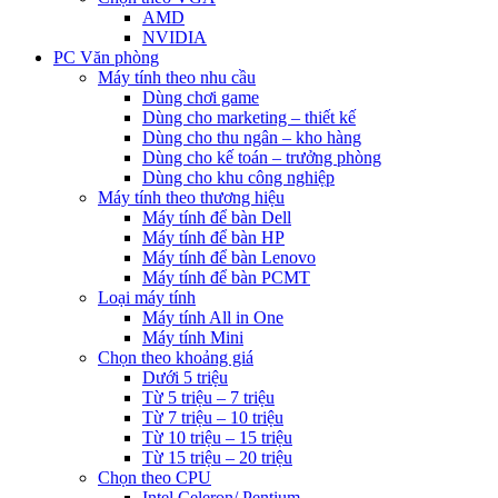
AMD
NVIDIA
PC Văn phòng
Máy tính theo nhu cầu
Dùng chơi game
Dùng cho marketing – thiết kế
Dùng cho thu ngân – kho hàng
Dùng cho kế toán – trưởng phòng
Dùng cho khu công nghiệp
Máy tính theo thương hiệu
Máy tính để bàn Dell
Máy tính để bàn HP
Máy tính để bàn Lenovo
Máy tính để bàn PCMT
Loại máy tính
Máy tính All in One
Máy tính Mini
Chọn theo khoảng giá
Dưới 5 triệu
Từ 5 triệu – 7 triệu
Từ 7 triệu – 10 triệu
Từ 10 triệu – 15 triệu
Từ 15 triệu – 20 triệu
Chọn theo CPU
Intel Celeron/ Pentium