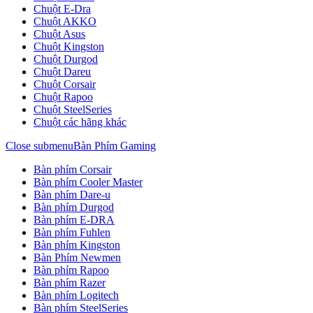
Chuột E-Dra
Chuột AKKO
Chuột Asus
Chuột Kingston
Chuột Durgod
Chuột Dareu
Chuột Corsair
Chuột Rapoo
Chuột SteelSeries
Chuột các hãng khác
Close submenu
Bàn Phím Gaming
Bàn phím Corsair
Bàn phím Cooler Master
Bàn phím Dare-u
Bàn phím Durgod
Bàn phím E-DRA
Bàn phím Fuhlen
Bàn phím Kingston
Bàn Phím Newmen
Bàn phím Rapoo
Bàn phím Razer
Bàn phím Logitech
Bàn phím SteelSeries