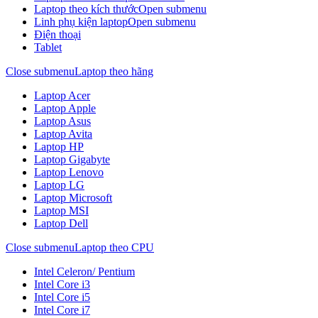
Laptop theo kích thước
Open submenu
Linh phụ kiện laptop
Open submenu
Điện thoại
Tablet
Close submenu
Laptop theo hãng
Laptop Acer
Laptop Apple
Laptop Asus
Laptop Avita
Laptop HP
Laptop Gigabyte
Laptop Lenovo
Laptop LG
Laptop Microsoft
Laptop MSI
Laptop Dell
Close submenu
Laptop theo CPU
Intel Celeron/ Pentium
Intel Core i3
Intel Core i5
Intel Core i7