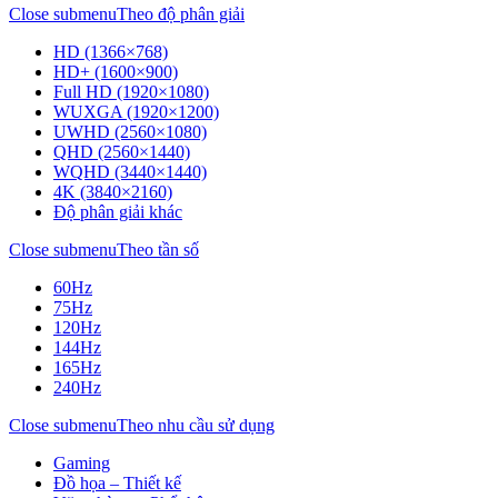
Close submenu
Theo độ phân giải
HD (1366×768)
HD+ (1600×900)
Full HD (1920×1080)
WUXGA (1920×1200)
UWHD (2560×1080)
QHD (2560×1440)
WQHD (3440×1440)
4K (3840×2160)
Độ phân giải khác
Close submenu
Theo tần số
60Hz
75Hz
120Hz
144Hz
165Hz
240Hz
Close submenu
Theo nhu cầu sử dụng
Gaming
Đồ họa – Thiết kế