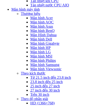
Tản nhiệt khí CPU
Tản nhiệt nước CPU AIO
Màn hình máy tính
Thương hiệu
Màn hình Acer
Màn hình AOC
Màn hình Asus
Màn hình BenQ
Màn Hình Dahua
Màn hình Dell
Màn hình Gigabyte
Màn hình HP
Màn hình LG
Màn hình MSI
Màn hình Philips
Màn hình Samsung
Màn hình Viewsonic
Theo kích thước
Từ 21.5 inch đến 23.8 inch
23.8 inch đến 25 inch
25 inch đến 27 inch
27 inch đến 30 inch
Trên 30 inch
Theo độ phân giải
HD (1366×768)