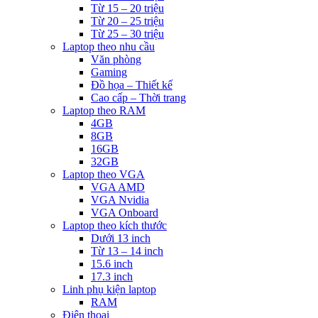
Từ 15 – 20 triệu
Từ 20 – 25 triệu
Từ 25 – 30 triệu
Laptop theo nhu cầu
Văn phòng
Gaming
Đồ họa – Thiết kế
Cao cấp – Thời trang
Laptop theo RAM
4GB
8GB
16GB
32GB
Laptop theo VGA
VGA AMD
VGA Nvidia
VGA Onboard
Laptop theo kích thước
Dưới 13 inch
Từ 13 – 14 inch
15.6 inch
17.3 inch
Linh phụ kiện laptop
RAM
Điện thoại