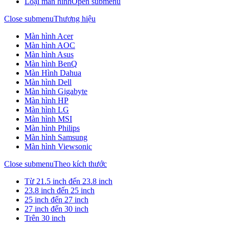
Loại màn hình
Open submenu
Close submenu
Thương hiệu
Màn hình Acer
Màn hình AOC
Màn hình Asus
Màn hình BenQ
Màn Hình Dahua
Màn hình Dell
Màn hình Gigabyte
Màn hình HP
Màn hình LG
Màn hình MSI
Màn hình Philips
Màn hình Samsung
Màn hình Viewsonic
Close submenu
Theo kích thước
Từ 21.5 inch đến 23.8 inch
23.8 inch đến 25 inch
25 inch đến 27 inch
27 inch đến 30 inch
Trên 30 inch