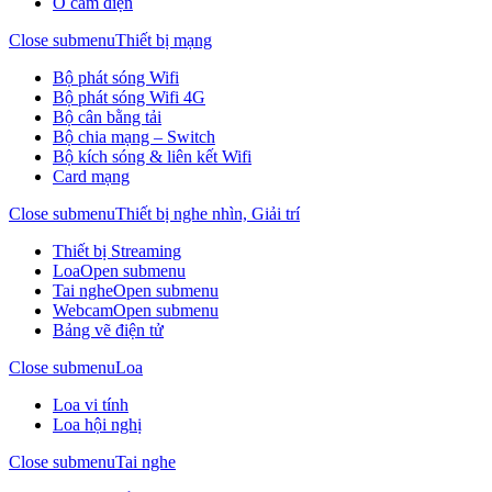
Ổ cắm điện
Close submenu
Thiết bị mạng
Bộ phát sóng Wifi
Bộ phát sóng Wifi 4G
Bộ cân bằng tải
Bộ chia mạng – Switch
Bộ kích sóng & liên kết Wifi
Card mạng
Close submenu
Thiết bị nghe nhìn, Giải trí
Thiết bị Streaming
Loa
Open submenu
Tai nghe
Open submenu
Webcam
Open submenu
Bảng vẽ điện tử
Close submenu
Loa
Loa vi tính
Loa hội nghị
Close submenu
Tai nghe