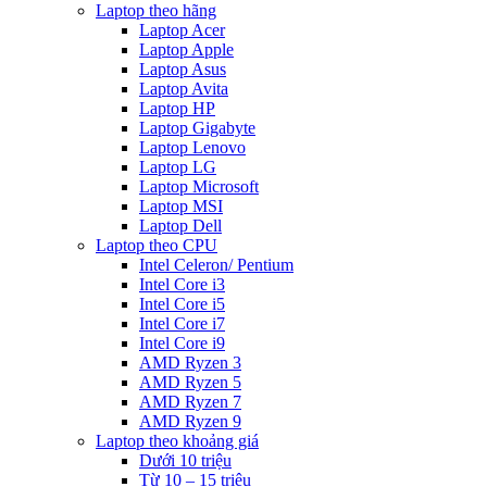
Laptop theo hãng
Laptop Acer
Laptop Apple
Laptop Asus
Laptop Avita
Laptop HP
Laptop Gigabyte
Laptop Lenovo
Laptop LG
Laptop Microsoft
Laptop MSI
Laptop Dell
Laptop theo CPU
Intel Celeron/ Pentium
Intel Core i3
Intel Core i5
Intel Core i7
Intel Core i9
AMD Ryzen 3
AMD Ryzen 5
AMD Ryzen 7
AMD Ryzen 9
Laptop theo khoảng giá
Dưới 10 triệu
Từ 10 – 15 triệu