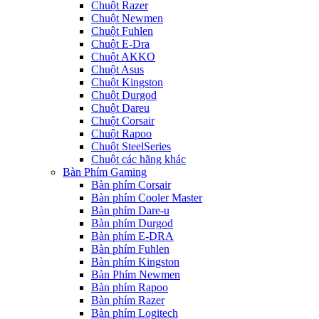
Chuột Razer
Chuột Newmen
Chuột Fuhlen
Chuột E-Dra
Chuột AKKO
Chuột Asus
Chuột Kingston
Chuột Durgod
Chuột Dareu
Chuột Corsair
Chuột Rapoo
Chuột SteelSeries
Chuột các hãng khác
Bàn Phím Gaming
Bàn phím Corsair
Bàn phím Cooler Master
Bàn phím Dare-u
Bàn phím Durgod
Bàn phím E-DRA
Bàn phím Fuhlen
Bàn phím Kingston
Bàn Phím Newmen
Bàn phím Rapoo
Bàn phím Razer
Bàn phím Logitech