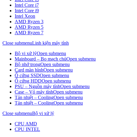
Intel Core i7
Intel Core i9
Intel Xeon
AMD Ryzen 3
AMD Ryzen 5
AMD Ryzen 7
Close submenu
Linh kiện máy tính
Bộ vi xử lý
Open submenu
Mainboard – Bo mạch chủ
Open submenu
Bộ nhớ trong
Open submenu
Card màn hình
Open submenu
Ổ cứng SSD
Open submenu
Ổ cứng HDD
Open submenu
PSU – Nguồn máy tính
Open submenu
Case – Vỏ máy tính
Open submenu
Tản nhiệt – Cooling
Open submenu
Tản nhiệt – Cooling
Open submenu
Close submenu
Bộ vi xử lý
CPU AMD
CPU INTEL