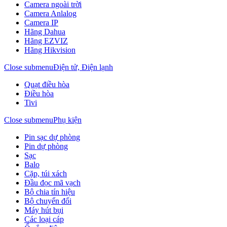
Camera ngoài trời
Camera Anlalog
Camera IP
Hãng Dahua
Hãng EZVIZ
Hãng Hikvision
Close submenu
Điện tử, Điện lạnh
Quạt điều hòa
Điều hòa
Tivi
Close submenu
Phụ kiện
Pin sạc dự phòng
Pin dự phòng
Sạc
Balo
Cặp, túi xách
Đầu đọc mã vạch
Bộ chia tín hiệu
Bộ chuyển đổi
Máy hút bụi
Các loại cáp