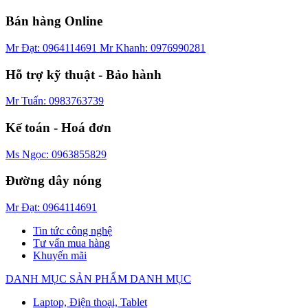
Bán hàng Online
Mr Đạt: 0964114691
Mr Khanh: 0976990281
Hỗ trợ kỹ thuật - Bảo hành
Mr Tuấn: 0983763739
Kế toán - Hoá đơn
Ms Ngọc: 0963855829
Đường dây nóng
Mr Đạt: 0964114691
Tin tức công nghệ
Tư vấn mua hàng
Khuyến mãi
DANH MỤC SẢN PHẨM
DANH MỤC
Laptop, Điện thoại, Tablet