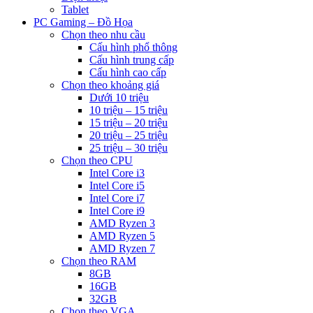
Tablet
PC Gaming – Đồ Họa
Chọn theo nhu cầu
Cấu hình phổ thông
Cấu hình trung cấp
Cấu hình cao cấp
Chọn theo khoảng giá
Dưới 10 triệu
10 triệu – 15 triệu
15 triệu – 20 triệu
20 triệu – 25 triệu
25 triệu – 30 triệu
Chọn theo CPU
Intel Core i3
Intel Core i5
Intel Core i7
Intel Core i9
AMD Ryzen 3
AMD Ryzen 5
AMD Ryzen 7
Chọn theo RAM
8GB
16GB
32GB
Chọn theo VGA