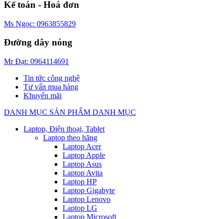
Kế toán - Hoá đơn
Ms Ngọc: 0963855829
Đường dây nóng
Mr Đạt: 0964114691
Tin tức công nghệ
Tư vấn mua hàng
Khuyến mãi
DANH MỤC SẢN PHẨM
DANH MỤC
Laptop, Điện thoại, Tablet
Laptop theo hãng
Laptop Acer
Laptop Apple
Laptop Asus
Laptop Avita
Laptop HP
Laptop Gigabyte
Laptop Lenovo
Laptop LG
Laptop Microsoft