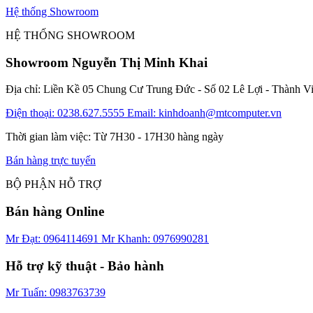
Hệ thống Showroom
HỆ THỐNG SHOWROOM
Showroom Nguyễn Thị Minh Khai
Địa chỉ: Liền Kề 05 Chung Cư Trung Đức - Số 02 Lê Lợi - Thành V
Điện thoại: 0238.627.5555
Email: kinhdoanh@mtcomputer.vn
Thời gian làm việc: Từ 7H30 - 17H30 hàng ngày
Bán hàng trực tuyến
BỘ PHẬN HỖ TRỢ
Bán hàng Online
Mr Đạt: 0964114691
Mr Khanh: 0976990281
Hỗ trợ kỹ thuật - Bảo hành
Mr Tuấn: 0983763739