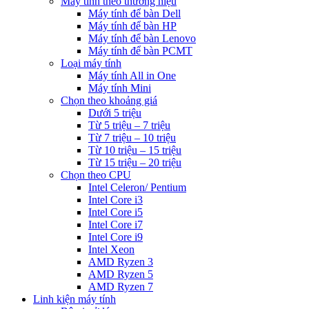
Máy tính theo thương hiệu
Máy tính để bàn Dell
Máy tính để bàn HP
Máy tính để bàn Lenovo
Máy tính để bàn PCMT
Loại máy tính
Máy tính All in One
Máy tính Mini
Chọn theo khoảng giá
Dưới 5 triệu
Từ 5 triệu – 7 triệu
Từ 7 triệu – 10 triệu
Từ 10 triệu – 15 triệu
Từ 15 triệu – 20 triệu
Chọn theo CPU
Intel Celeron/ Pentium
Intel Core i3
Intel Core i5
Intel Core i7
Intel Core i9
Intel Xeon
AMD Ryzen 3
AMD Ryzen 5
AMD Ryzen 7
Linh kiện máy tính