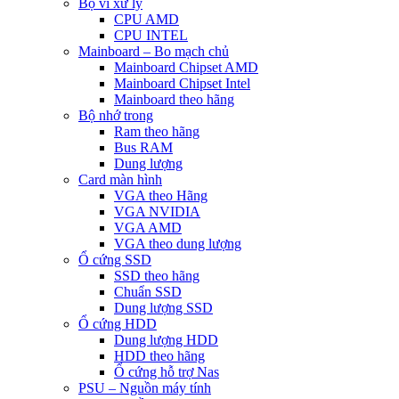
Bộ vi xử lý
CPU AMD
CPU INTEL
Mainboard – Bo mạch chủ
Mainboard Chipset AMD
Mainboard Chipset Intel
Mainboard theo hãng
Bộ nhớ trong
Ram theo hãng
Bus RAM
Dung lượng
Card màn hình
VGA theo Hãng
VGA NVIDIA
VGA AMD
VGA theo dung lượng
Ổ cứng SSD
SSD theo hãng
Chuẩn SSD
Dung lượng SSD
Ổ cứng HDD
Dung lượng HDD
HDD theo hãng
Ổ cứng hỗ trợ Nas
PSU – Nguồn máy tính