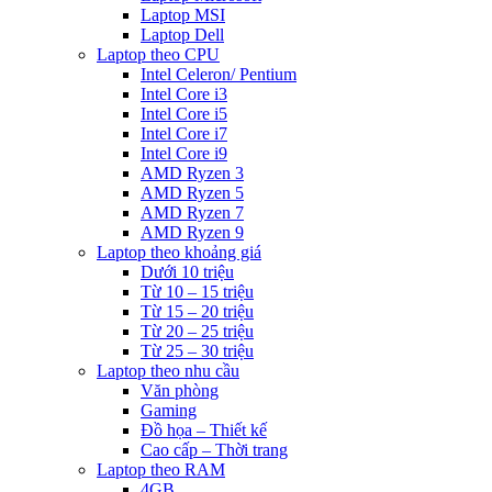
Laptop MSI
Laptop Dell
Laptop theo CPU
Intel Celeron/ Pentium
Intel Core i3
Intel Core i5
Intel Core i7
Intel Core i9
AMD Ryzen 3
AMD Ryzen 5
AMD Ryzen 7
AMD Ryzen 9
Laptop theo khoảng giá
Dưới 10 triệu
Từ 10 – 15 triệu
Từ 15 – 20 triệu
Từ 20 – 25 triệu
Từ 25 – 30 triệu
Laptop theo nhu cầu
Văn phòng
Gaming
Đồ họa – Thiết kế
Cao cấp – Thời trang
Laptop theo RAM
4GB