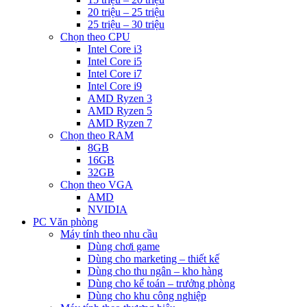
20 triệu – 25 triệu
25 triệu – 30 triệu
Chọn theo CPU
Intel Core i3
Intel Core i5
Intel Core i7
Intel Core i9
AMD Ryzen 3
AMD Ryzen 5
AMD Ryzen 7
Chọn theo RAM
8GB
16GB
32GB
Chọn theo VGA
AMD
NVIDIA
PC Văn phòng
Máy tính theo nhu cầu
Dùng chơi game
Dùng cho marketing – thiết kế
Dùng cho thu ngân – kho hàng
Dùng cho kế toán – trưởng phòng
Dùng cho khu công nghiệp