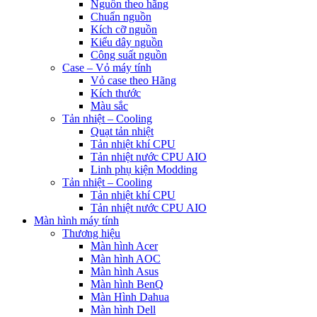
Nguồn theo hãng
Chuẩn nguồn
Kích cỡ nguồn
Kiểu dây nguồn
Công suất nguồn
Case – Vỏ máy tính
Vỏ case theo Hãng
Kích thước
Màu sắc
Tản nhiệt – Cooling
Quạt tản nhiệt
Tản nhiệt khí CPU
Tản nhiệt nước CPU AIO
Linh phụ kiện Modding
Tản nhiệt – Cooling
Tản nhiệt khí CPU
Tản nhiệt nước CPU AIO
Màn hình máy tính
Thương hiệu
Màn hình Acer
Màn hình AOC
Màn hình Asus
Màn hình BenQ
Màn Hình Dahua
Màn hình Dell