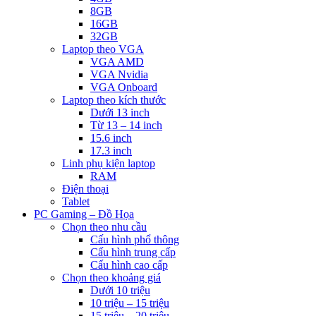
8GB
16GB
32GB
Laptop theo VGA
VGA AMD
VGA Nvidia
VGA Onboard
Laptop theo kích thước
Dưới 13 inch
Từ 13 – 14 inch
15.6 inch
17.3 inch
Linh phụ kiện laptop
RAM
Điện thoại
Tablet
PC Gaming – Đồ Họa
Chọn theo nhu cầu
Cấu hình phổ thông
Cấu hình trung cấp
Cấu hình cao cấp
Chọn theo khoảng giá
Dưới 10 triệu
10 triệu – 15 triệu
15 triệu – 20 triệu