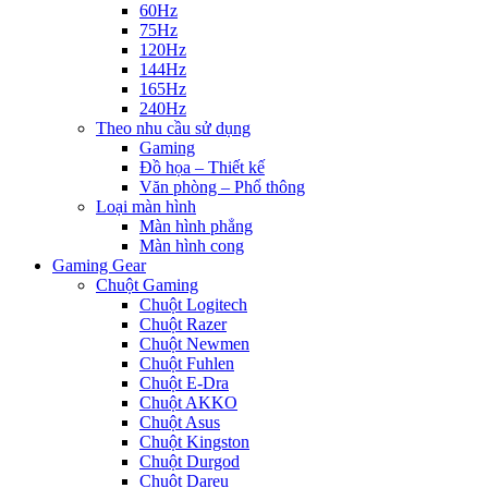
60Hz
75Hz
120Hz
144Hz
165Hz
240Hz
Theo nhu cầu sử dụng
Gaming
Đồ họa – Thiết kế
Văn phòng – Phổ thông
Loại màn hình
Màn hình phẳng
Màn hình cong
Gaming Gear
Chuột Gaming
Chuột Logitech
Chuột Razer
Chuột Newmen
Chuột Fuhlen
Chuột E-Dra
Chuột AKKO
Chuột Asus
Chuột Kingston
Chuột Durgod
Chuột Dareu