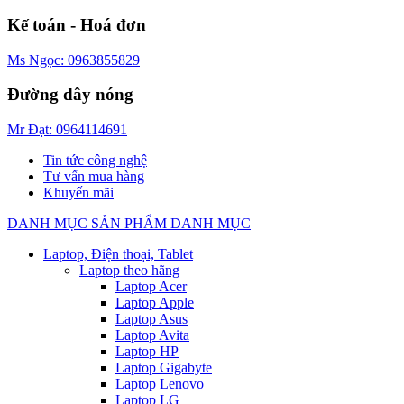
Kế toán - Hoá đơn
Ms Ngọc: 0963855829
Đường dây nóng
Mr Đạt: 0964114691
Tin tức công nghệ
Tư vấn mua hàng
Khuyến mãi
DANH MỤC SẢN PHẨM
DANH MỤC
Laptop, Điện thoại, Tablet
Laptop theo hãng
Laptop Acer
Laptop Apple
Laptop Asus
Laptop Avita
Laptop HP
Laptop Gigabyte
Laptop Lenovo
Laptop LG