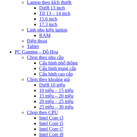
Laptop theo kích thước
Dưới 13 inch
Từ 13 – 14 inch
15.6 inch
17.3 inch
Linh phụ kiện laptop
RAM
Điện thoại
Tablet
PC Gaming – Đồ Họa
Chọn theo nhu cầu
Cấu hình phổ thông
Cấu hình trung cấp
Cấu hình cao cấp
Chọn theo khoảng giá
Dưới 10 triệu
10 triệu – 15 triệu
15 triệu – 20 triệu
20 triệu – 25 triệu
25 triệu – 30 triệu
Chọn theo CPU
Intel Core i3
Intel Core i5
Intel Core i7
Intel Core i9