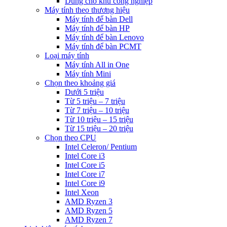
Dùng cho khu công nghiệp
Máy tính theo thương hiệu
Máy tính để bàn Dell
Máy tính để bàn HP
Máy tính để bàn Lenovo
Máy tính để bàn PCMT
Loại máy tính
Máy tính All in One
Máy tính Mini
Chọn theo khoảng giá
Dưới 5 triệu
Từ 5 triệu – 7 triệu
Từ 7 triệu – 10 triệu
Từ 10 triệu – 15 triệu
Từ 15 triệu – 20 triệu
Chọn theo CPU
Intel Celeron/ Pentium
Intel Core i3
Intel Core i5
Intel Core i7
Intel Core i9
Intel Xeon
AMD Ryzen 3
AMD Ryzen 5
AMD Ryzen 7