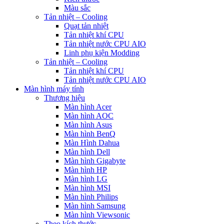
Màu sắc
Tản nhiệt – Cooling
Quạt tản nhiệt
Tản nhiệt khí CPU
Tản nhiệt nước CPU AIO
Linh phụ kiện Modding
Tản nhiệt – Cooling
Tản nhiệt khí CPU
Tản nhiệt nước CPU AIO
Màn hình máy tính
Thương hiệu
Màn hình Acer
Màn hình AOC
Màn hình Asus
Màn hình BenQ
Màn Hình Dahua
Màn hình Dell
Màn hình Gigabyte
Màn hình HP
Màn hình LG
Màn hình MSI
Màn hình Philips
Màn hình Samsung
Màn hình Viewsonic
Theo kích thước