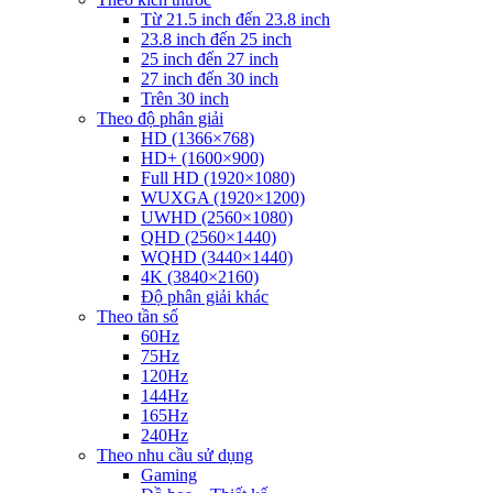
Từ 21.5 inch đến 23.8 inch
23.8 inch đến 25 inch
25 inch đến 27 inch
27 inch đến 30 inch
Trên 30 inch
Theo độ phân giải
HD (1366×768)
HD+ (1600×900)
Full HD (1920×1080)
WUXGA (1920×1200)
UWHD (2560×1080)
QHD (2560×1440)
WQHD (3440×1440)
4K (3840×2160)
Độ phân giải khác
Theo tần số
60Hz
75Hz
120Hz
144Hz
165Hz
240Hz
Theo nhu cầu sử dụng
Gaming