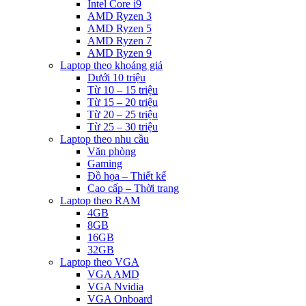
Intel Core i9
AMD Ryzen 3
AMD Ryzen 5
AMD Ryzen 7
AMD Ryzen 9
Laptop theo khoảng giá
Dưới 10 triệu
Từ 10 – 15 triệu
Từ 15 – 20 triệu
Từ 20 – 25 triệu
Từ 25 – 30 triệu
Laptop theo nhu cầu
Văn phòng
Gaming
Đồ họa – Thiết kế
Cao cấp – Thời trang
Laptop theo RAM
4GB
8GB
16GB
32GB
Laptop theo VGA
VGA AMD
VGA Nvidia
VGA Onboard