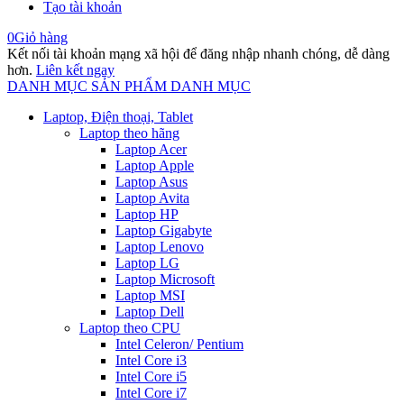
Tạo tài khoản
0
Giỏ hàng
Kết nối tài khoản mạng xã hội để đăng nhập nhanh chóng, dễ dàng
hơn.
Liên kết ngay
DANH MỤC SẢN PHẨM
DANH MỤC
Laptop, Điện thoại, Tablet
Laptop theo hãng
Laptop Acer
Laptop Apple
Laptop Asus
Laptop Avita
Laptop HP
Laptop Gigabyte
Laptop Lenovo
Laptop LG
Laptop Microsoft
Laptop MSI
Laptop Dell
Laptop theo CPU
Intel Celeron/ Pentium
Intel Core i3
Intel Core i5
Intel Core i7