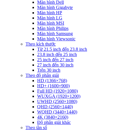
Màn hình Dell
Màn hình Gigabyte
Màn hình HP
Màn hình LG
Màn hình MSI
Màn hình Philips
Màn hình Samsung
Màn hình Viewsonic
Theo kích thước
Từ 21.5 inch đến 23.8 inch
23.8 inch đến 25 inch
25 inch đến 27 inch
27 inch đến 30 inch
Trên 30 inch
Theo độ phân giải
HD (1366×768)
HD+ (1600×900)
Full HD (1920×1080)
WUXGA (1920×1200)
UWHD (2560×1080)
QHD (2560×1440)
WQHD (3440×1440)
4K (3840×2160)
Độ phân giải khác
Theo tần số