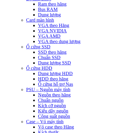
Ram theo hãng
Bus RAM
Dung lượng
Card màn hình
VGA theo Hãng
VGA NVIDIA
VGA AMD
VGA theo dung lượng
Ổ cứng SSD
SSD theo hãng
Chuẩn SSD
Dung lượng SSD
Ổ cứng HDD
Dung lượng HDD
HDD theo hãng
Ổ cứng hỗ trợ Nas
PSU – Nguồn máy tính
Nguồn theo hãng
Chuẩn nguồn
Kích cỡ nguồn
Kiểu dây nguồn
Công suất nguồn
Case – Vỏ máy tính
Vỏ case theo Hãng
Kích thước