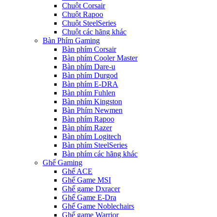
Chuột Corsair
Chuột Rapoo
Chuột SteelSeries
Chuột các hãng khác
Bàn Phím Gaming
Bàn phím Corsair
Bàn phím Cooler Master
Bàn phím Dare-u
Bàn phím Durgod
Bàn phím E-DRA
Bàn phím Fuhlen
Bàn phím Kingston
Bàn Phím Newmen
Bàn phím Rapoo
Bàn phím Razer
Bàn phím Logitech
Bàn phím SteelSeries
Bàn phím các hãng khác
Ghế Gaming
Ghế ACE
Ghế Game MSI
Ghế game Dxracer
Ghế Game E-Dra
Ghế Game Noblechairs
Ghế game Warrior