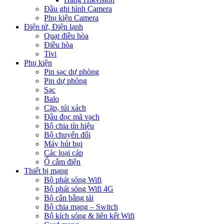
Đầu ghi hình Camera
Phụ kiện Camera
Điện tử, Điện lạnh
Quạt điều hòa
Điều hòa
Tivi
Phụ kiện
Pin sạc dự phòng
Pin dự phòng
Sạc
Balo
Cặp, túi xách
Đầu đọc mã vạch
Bộ chia tín hiệu
Bộ chuyển đổi
Máy hút bụi
Các loại cáp
Ổ cắm điện
Thiết bị mạng
Bộ phát sóng Wifi
Bộ phát sóng Wifi 4G
Bộ cân bằng tải
Bộ chia mạng – Switch
Bộ kích sóng & liên kết Wifi