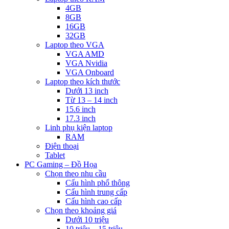
4GB
8GB
16GB
32GB
Laptop theo VGA
VGA AMD
VGA Nvidia
VGA Onboard
Laptop theo kích thước
Dưới 13 inch
Từ 13 – 14 inch
15.6 inch
17.3 inch
Linh phụ kiện laptop
RAM
Điện thoại
Tablet
PC Gaming – Đồ Họa
Chọn theo nhu cầu
Cấu hình phổ thông
Cấu hình trung cấp
Cấu hình cao cấp
Chọn theo khoảng giá
Dưới 10 triệu
10 triệu – 15 triệu