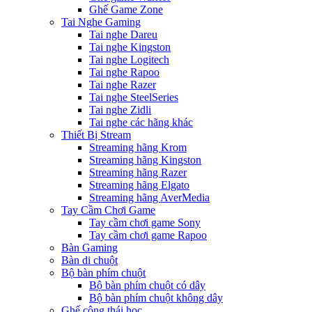
Ghế Game Zone
Tai Nghe Gaming
Tai nghe Dareu
Tai nghe Kingston
Tai nghe Logitech
Tai nghe Rapoo
Tai nghe Razer
Tai nghe SteelSeries
Tai nghe Zidli
Tai nghe các hãng khác
Thiết Bị Stream
Streaming hãng Krom
Streaming hãng Kingston
Streaming hãng Razer
Streaming hãng Elgato
Streaming hãng AverMedia
Tay Cầm Chơi Game
Tay cầm chơi game Sony
Tay cầm chơi game Rapoo
Bàn Gaming
Bàn di chuột
Bộ bàn phím chuột
Bộ bàn phím chuột có dây
Bộ bàn phím chuột không dây
Ghế công thái học