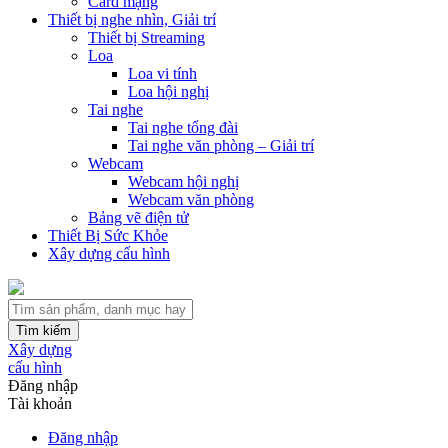
Card mạng
Thiết bị nghe nhìn, Giải trí
Thiết bị Streaming
Loa
Loa vi tính
Loa hội nghị
Tai nghe
Tai nghe tổng đài
Tai nghe văn phòng – Giải trí
Webcam
Webcam hội nghị
Webcam văn phòng
Bảng vẽ điện tử
Thiết Bị Sức Khỏe
Xây dựng cấu hình
Tìm kiếm
Xây dựng
cấu hình
Đăng nhập
Tài khoản
Đăng nhập