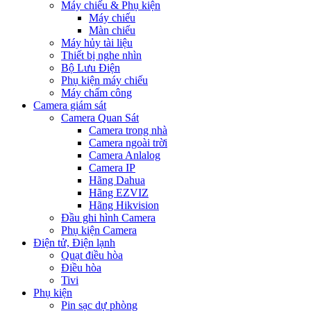
Máy chiếu & Phụ kiện
Máy chiếu
Màn chiếu
Máy hủy tài liệu
Thiết bị nghe nhìn
Bộ Lưu Điện
Phụ kiện máy chiếu
Máy chấm công
Camera giám sát
Camera Quan Sát
Camera trong nhà
Camera ngoài trời
Camera Anlalog
Camera IP
Hãng Dahua
Hãng EZVIZ
Hãng Hikvision
Đầu ghi hình Camera
Phụ kiện Camera
Điện tử, Điện lạnh
Quạt điều hòa
Điều hòa
Tivi
Phụ kiện
Pin sạc dự phòng