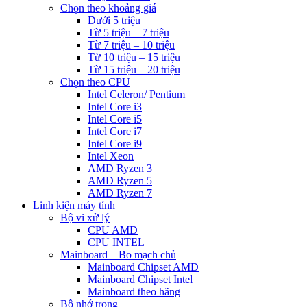
Chọn theo khoảng giá
Dưới 5 triệu
Từ 5 triệu – 7 triệu
Từ 7 triệu – 10 triệu
Từ 10 triệu – 15 triệu
Từ 15 triệu – 20 triệu
Chọn theo CPU
Intel Celeron/ Pentium
Intel Core i3
Intel Core i5
Intel Core i7
Intel Core i9
Intel Xeon
AMD Ryzen 3
AMD Ryzen 5
AMD Ryzen 7
Linh kiện máy tính
Bộ vi xử lý
CPU AMD
CPU INTEL
Mainboard – Bo mạch chủ
Mainboard Chipset AMD
Mainboard Chipset Intel
Mainboard theo hãng
Bộ nhớ trong