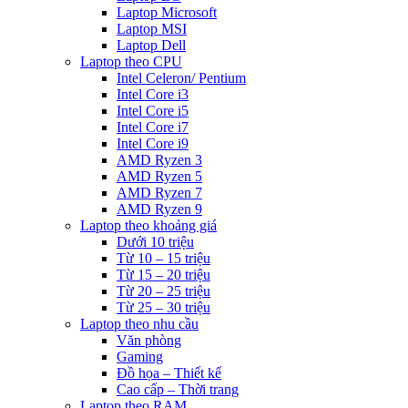
Laptop Microsoft
Laptop MSI
Laptop Dell
Laptop theo CPU
Intel Celeron/ Pentium
Intel Core i3
Intel Core i5
Intel Core i7
Intel Core i9
AMD Ryzen 3
AMD Ryzen 5
AMD Ryzen 7
AMD Ryzen 9
Laptop theo khoảng giá
Dưới 10 triệu
Từ 10 – 15 triệu
Từ 15 – 20 triệu
Từ 20 – 25 triệu
Từ 25 – 30 triệu
Laptop theo nhu cầu
Văn phòng
Gaming
Đồ họa – Thiết kế
Cao cấp – Thời trang
Laptop theo RAM