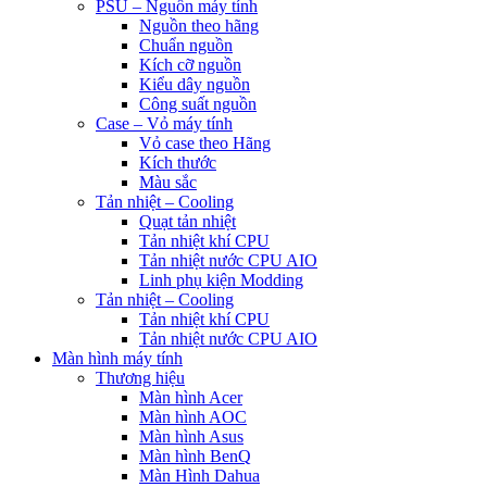
PSU – Nguồn máy tính
Nguồn theo hãng
Chuẩn nguồn
Kích cỡ nguồn
Kiểu dây nguồn
Công suất nguồn
Case – Vỏ máy tính
Vỏ case theo Hãng
Kích thước
Màu sắc
Tản nhiệt – Cooling
Quạt tản nhiệt
Tản nhiệt khí CPU
Tản nhiệt nước CPU AIO
Linh phụ kiện Modding
Tản nhiệt – Cooling
Tản nhiệt khí CPU
Tản nhiệt nước CPU AIO
Màn hình máy tính
Thương hiệu
Màn hình Acer
Màn hình AOC
Màn hình Asus
Màn hình BenQ
Màn Hình Dahua