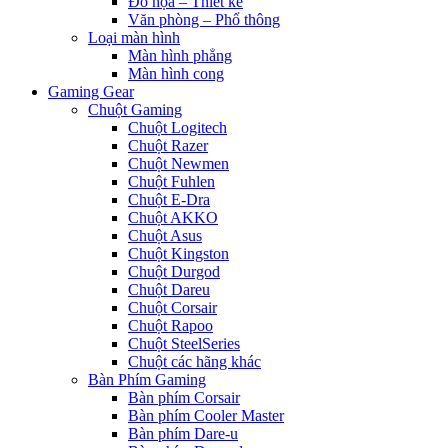
Đồ họa – Thiết kế
Văn phòng – Phổ thông
Loại màn hình
Màn hình phẳng
Màn hình cong
Gaming Gear
Chuột Gaming
Chuột Logitech
Chuột Razer
Chuột Newmen
Chuột Fuhlen
Chuột E-Dra
Chuột AKKO
Chuột Asus
Chuột Kingston
Chuột Durgod
Chuột Dareu
Chuột Corsair
Chuột Rapoo
Chuột SteelSeries
Chuột các hãng khác
Bàn Phím Gaming
Bàn phím Corsair
Bàn phím Cooler Master
Bàn phím Dare-u