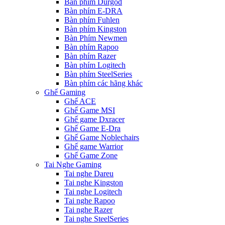
Bàn phím Durgod
Bàn phím E-DRA
Bàn phím Fuhlen
Bàn phím Kingston
Bàn Phím Newmen
Bàn phím Rapoo
Bàn phím Razer
Bàn phím Logitech
Bàn phím SteelSeries
Bàn phím các hãng khác
Ghế Gaming
Ghế ACE
Ghế Game MSI
Ghế game Dxracer
Ghế Game E-Dra
Ghế Game Noblechairs
Ghế game Warrior
Ghế Game Zone
Tai Nghe Gaming
Tai nghe Dareu
Tai nghe Kingston
Tai nghe Logitech
Tai nghe Rapoo
Tai nghe Razer
Tai nghe SteelSeries