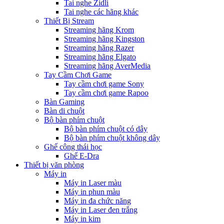
Tai nghe Zidli
Tai nghe các hãng khác
Thiết Bị Stream
Streaming hãng Krom
Streaming hãng Kingston
Streaming hãng Razer
Streaming hãng Elgato
Streaming hãng AverMedia
Tay Cầm Chơi Game
Tay cầm chơi game Sony
Tay cầm chơi game Rapoo
Bàn Gaming
Bàn di chuột
Bộ bàn phím chuột
Bộ bàn phím chuột có dây
Bộ bàn phím chuột không dây
Ghế công thái học
Ghế E-Dra
Thiết bị văn phòng
Máy in
Máy in Laser màu
Máy in phun màu
Máy in đa chức năng
Máy in Laser đen trắng
Máy in kim