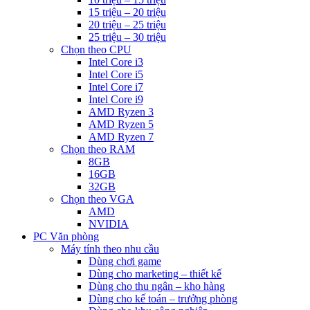
15 triệu – 20 triệu
20 triệu – 25 triệu
25 triệu – 30 triệu
Chọn theo CPU
Intel Core i3
Intel Core i5
Intel Core i7
Intel Core i9
AMD Ryzen 3
AMD Ryzen 5
AMD Ryzen 7
Chọn theo RAM
8GB
16GB
32GB
Chọn theo VGA
AMD
NVIDIA
PC Văn phòng
Máy tính theo nhu cầu
Dùng chơi game
Dùng cho marketing – thiết kế
Dùng cho thu ngân – kho hàng
Dùng cho kế toán – trưởng phòng