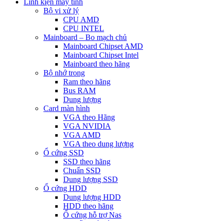
Linh kiện máy tính
Bộ vi xử lý
CPU AMD
CPU INTEL
Mainboard – Bo mạch chủ
Mainboard Chipset AMD
Mainboard Chipset Intel
Mainboard theo hãng
Bộ nhớ trong
Ram theo hãng
Bus RAM
Dung lượng
Card màn hình
VGA theo Hãng
VGA NVIDIA
VGA AMD
VGA theo dung lượng
Ổ cứng SSD
SSD theo hãng
Chuẩn SSD
Dung lượng SSD
Ổ cứng HDD
Dung lượng HDD
HDD theo hãng
Ổ cứng hỗ trợ Nas