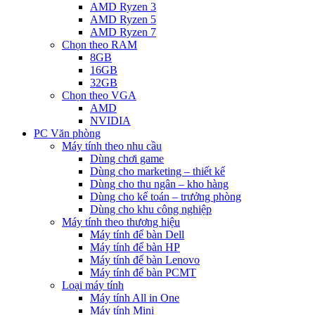
AMD Ryzen 3
AMD Ryzen 5
AMD Ryzen 7
Chọn theo RAM
8GB
16GB
32GB
Chọn theo VGA
AMD
NVIDIA
PC Văn phòng
Máy tính theo nhu cầu
Dùng chơi game
Dùng cho marketing – thiết kế
Dùng cho thu ngân – kho hàng
Dùng cho kế toán – trưởng phòng
Dùng cho khu công nghiệp
Máy tính theo thương hiệu
Máy tính để bàn Dell
Máy tính để bàn HP
Máy tính để bàn Lenovo
Máy tính để bàn PCMT
Loại máy tính
Máy tính All in One
Máy tính Mini