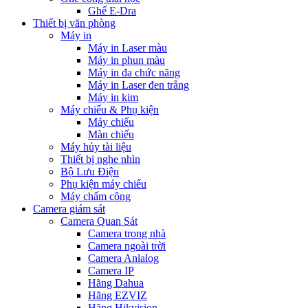
Ghế E-Dra
Thiết bị văn phòng
Máy in
Máy in Laser màu
Máy in phun màu
Máy in đa chức năng
Máy in Laser đen trắng
Máy in kim
Máy chiếu & Phụ kiện
Máy chiếu
Màn chiếu
Máy hủy tài liệu
Thiết bị nghe nhìn
Bộ Lưu Điện
Phụ kiện máy chiếu
Máy chấm công
Camera giám sát
Camera Quan Sát
Camera trong nhà
Camera ngoài trời
Camera Anlalog
Camera IP
Hãng Dahua
Hãng EZVIZ
Hãng Hikvision