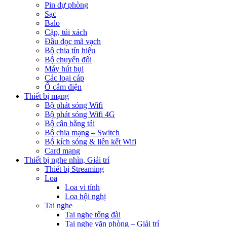
Pin dự phòng
Sạc
Balo
Cặp, túi xách
Đầu đọc mã vạch
Bộ chia tín hiệu
Bộ chuyển đổi
Máy hút bụi
Các loại cáp
Ổ cắm điện
Thiết bị mạng
Bộ phát sóng Wifi
Bộ phát sóng Wifi 4G
Bộ cân bằng tải
Bộ chia mạng – Switch
Bộ kích sóng & liên kết Wifi
Card mạng
Thiết bị nghe nhìn, Giải trí
Thiết bị Streaming
Loa
Loa vi tính
Loa hội nghị
Tai nghe
Tai nghe tổng đài
Tai nghe văn phòng – Giải trí