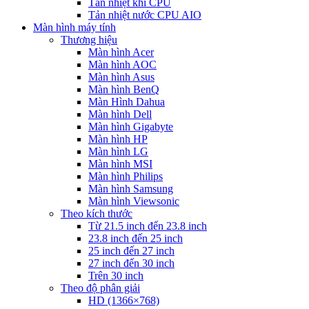
Tản nhiệt khí CPU
Tản nhiệt nước CPU AIO
Màn hình máy tính
Thương hiệu
Màn hình Acer
Màn hình AOC
Màn hình Asus
Màn hình BenQ
Màn Hình Dahua
Màn hình Dell
Màn hình Gigabyte
Màn hình HP
Màn hình LG
Màn hình MSI
Màn hình Philips
Màn hình Samsung
Màn hình Viewsonic
Theo kích thước
Từ 21.5 inch đến 23.8 inch
23.8 inch đến 25 inch
25 inch đến 27 inch
27 inch đến 30 inch
Trên 30 inch
Theo độ phân giải
HD (1366×768)