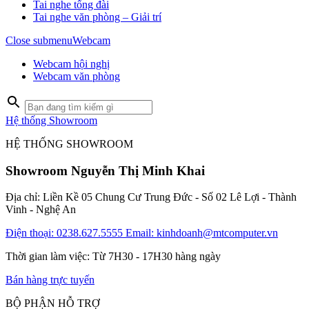
Tai nghe tổng đài
Tai nghe văn phòng – Giải trí
Close submenu
Webcam
Webcam hội nghị
Webcam văn phòng
Hệ thống Showroom
HỆ THỐNG SHOWROOM
Showroom Nguyễn Thị Minh Khai
Địa chỉ: Liền Kề 05 Chung Cư Trung Đức - Số 02 Lê Lợi - Thành
Vinh - Nghệ An
Điện thoại: 0238.627.5555
Email: kinhdoanh@mtcomputer.vn
Thời gian làm việc: Từ 7H30 - 17H30 hàng ngày
Bán hàng trực tuyến
BỘ PHẬN HỖ TRỢ