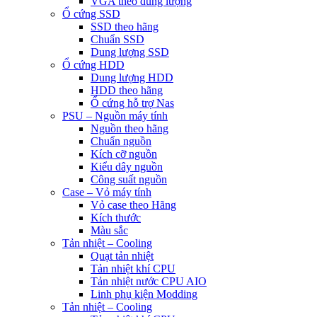
VGA theo dung lượng
Ổ cứng SSD
SSD theo hãng
Chuẩn SSD
Dung lượng SSD
Ổ cứng HDD
Dung lượng HDD
HDD theo hãng
Ổ cứng hỗ trợ Nas
PSU – Nguồn máy tính
Nguồn theo hãng
Chuẩn nguồn
Kích cỡ nguồn
Kiểu dây nguồn
Công suất nguồn
Case – Vỏ máy tính
Vỏ case theo Hãng
Kích thước
Màu sắc
Tản nhiệt – Cooling
Quạt tản nhiệt
Tản nhiệt khí CPU
Tản nhiệt nước CPU AIO
Linh phụ kiện Modding
Tản nhiệt – Cooling