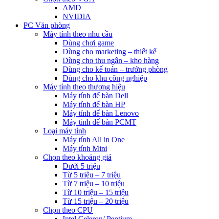
AMD
NVIDIA
PC Văn phòng
Máy tính theo nhu cầu
Dùng chơi game
Dùng cho marketing – thiết kế
Dùng cho thu ngân – kho hàng
Dùng cho kế toán – trưởng phòng
Dùng cho khu công nghiệp
Máy tính theo thương hiệu
Máy tính để bàn Dell
Máy tính để bàn HP
Máy tính để bàn Lenovo
Máy tính để bàn PCMT
Loại máy tính
Máy tính All in One
Máy tính Mini
Chọn theo khoảng giá
Dưới 5 triệu
Từ 5 triệu – 7 triệu
Từ 7 triệu – 10 triệu
Từ 10 triệu – 15 triệu
Từ 15 triệu – 20 triệu
Chọn theo CPU
Intel Celeron/ Pentium