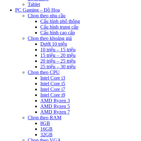
Tablet
PC Gaming – Đồ Họa
Chọn theo nhu cầu
Cấu hình phổ thông
Cấu hình trung cấp
Cấu hình cao cấp
Chọn theo khoảng giá
Dưới 10 triệu
10 triệu – 15 triệu
15 triệu – 20 triệu
20 triệu – 25 triệu
25 triệu – 30 triệu
Chọn theo CPU
Intel Core i3
Intel Core i5
Intel Core i7
Intel Core i9
AMD Ryzen 3
AMD Ryzen 5
AMD Ryzen 7
Chọn theo RAM
8GB
16GB
32GB
Chọn theo VGA