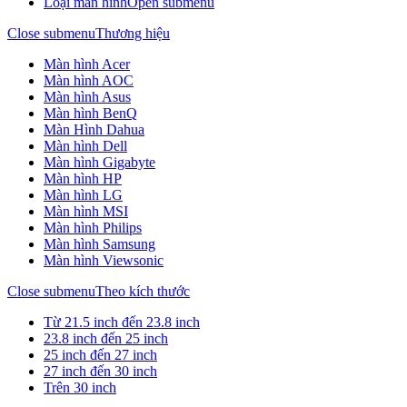
Loại màn hình
Open submenu
Close submenu
Thương hiệu
Màn hình Acer
Màn hình AOC
Màn hình Asus
Màn hình BenQ
Màn Hình Dahua
Màn hình Dell
Màn hình Gigabyte
Màn hình HP
Màn hình LG
Màn hình MSI
Màn hình Philips
Màn hình Samsung
Màn hình Viewsonic
Close submenu
Theo kích thước
Từ 21.5 inch đến 23.8 inch
23.8 inch đến 25 inch
25 inch đến 27 inch
27 inch đến 30 inch
Trên 30 inch