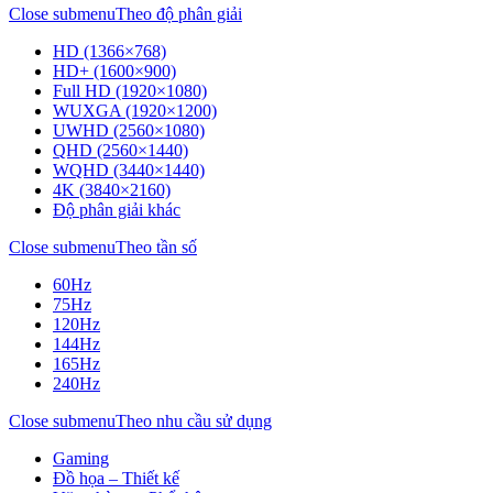
Close submenu
Theo độ phân giải
HD (1366×768)
HD+ (1600×900)
Full HD (1920×1080)
WUXGA (1920×1200)
UWHD (2560×1080)
QHD (2560×1440)
WQHD (3440×1440)
4K (3840×2160)
Độ phân giải khác
Close submenu
Theo tần số
60Hz
75Hz
120Hz
144Hz
165Hz
240Hz
Close submenu
Theo nhu cầu sử dụng
Gaming
Đồ họa – Thiết kế