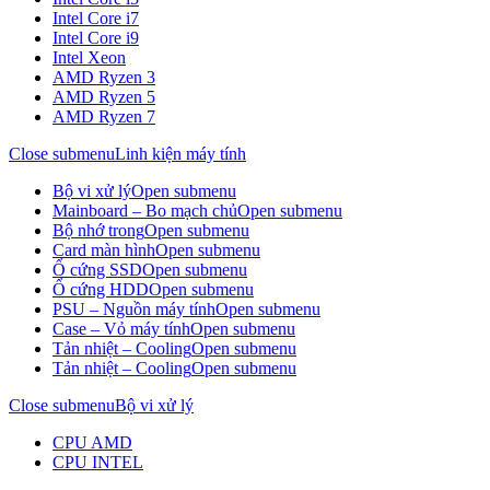
Intel Core i7
Intel Core i9
Intel Xeon
AMD Ryzen 3
AMD Ryzen 5
AMD Ryzen 7
Close submenu
Linh kiện máy tính
Bộ vi xử lý
Open submenu
Mainboard – Bo mạch chủ
Open submenu
Bộ nhớ trong
Open submenu
Card màn hình
Open submenu
Ổ cứng SSD
Open submenu
Ổ cứng HDD
Open submenu
PSU – Nguồn máy tính
Open submenu
Case – Vỏ máy tính
Open submenu
Tản nhiệt – Cooling
Open submenu
Tản nhiệt – Cooling
Open submenu
Close submenu
Bộ vi xử lý
CPU AMD
CPU INTEL