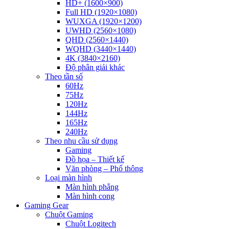
HD+ (1600×900)
Full HD (1920×1080)
WUXGA (1920×1200)
UWHD (2560×1080)
QHD (2560×1440)
WQHD (3440×1440)
4K (3840×2160)
Độ phân giải khác
Theo tần số
60Hz
75Hz
120Hz
144Hz
165Hz
240Hz
Theo nhu cầu sử dụng
Gaming
Đồ họa – Thiết kế
Văn phòng – Phổ thông
Loại màn hình
Màn hình phẳng
Màn hình cong
Gaming Gear
Chuột Gaming
Chuột Logitech