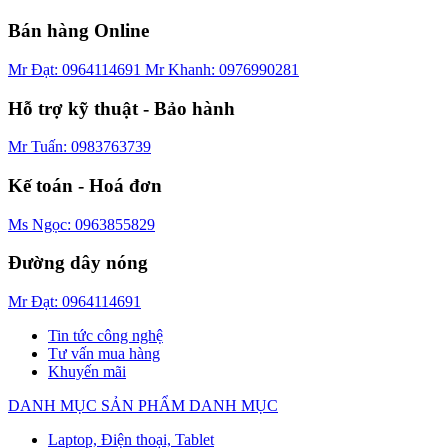
Bán hàng Online
Mr Đạt: 0964114691
Mr Khanh: 0976990281
Hỗ trợ kỹ thuật - Bảo hành
Mr Tuấn: 0983763739
Kế toán - Hoá đơn
Ms Ngọc: 0963855829
Đường dây nóng
Mr Đạt: 0964114691
Tin tức công nghệ
Tư vấn mua hàng
Khuyến mãi
DANH MỤC SẢN PHẨM
DANH MỤC
Laptop, Điện thoại, Tablet