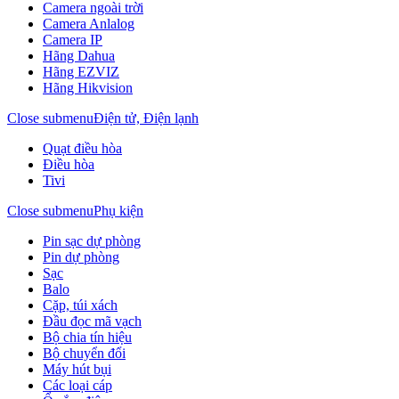
Camera ngoài trời
Camera Anlalog
Camera IP
Hãng Dahua
Hãng EZVIZ
Hãng Hikvision
Close submenu
Điện tử, Điện lạnh
Quạt điều hòa
Điều hòa
Tivi
Close submenu
Phụ kiện
Pin sạc dự phòng
Pin dự phòng
Sạc
Balo
Cặp, túi xách
Đầu đọc mã vạch
Bộ chia tín hiệu
Bộ chuyển đổi
Máy hút bụi
Các loại cáp