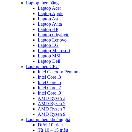
Laptop theo hãng
Laptop Acer
Laptop Apple
Laptop Asus
Laptop Avita
Laptop HP
Laptop Gigabyte
Laptop Lenovo
Laptop LG
Laptop Microsoft
Laptop MSI
Laptop Dell
Laptop theo CPU
Intel Celeron/ Pentium
Intel Core i3
Intel Core i5
Intel Core i7
Intel Core i9
AMD Ryzen 3
AMD Ryzen 5
AMD Ryzen 7
AMD Ryzen 9
Laptop theo khoảng giá
Dưới 10 triệu
Từ 10 – 15 triệu