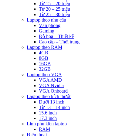
Từ 15 – 20 triệu
Từ 20 – 25 triệu
Từ 25 – 30 triệu
Laptop theo nhu cầu
Văn phòng
Gaming
Đồ họa – Thiết kế
Cao cấp – Thời trang
Laptop theo RAM
4GB
8GB
16GB
32GB
Laptop theo VGA
VGA AMD
VGA Nvidia
VGA Onboard
Laptop theo kích thước
Dưới 13 inch
Từ 13 – 14 inch
15.6 inch
17.3 inch
Linh phụ kiện laptop
RAM
Điện thoại