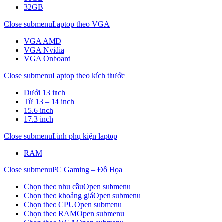
32GB
Close submenu
Laptop theo VGA
VGA AMD
VGA Nvidia
VGA Onboard
Close submenu
Laptop theo kích thước
Dưới 13 inch
Từ 13 – 14 inch
15.6 inch
17.3 inch
Close submenu
Linh phụ kiện laptop
RAM
Close submenu
PC Gaming – Đồ Họa
Chọn theo nhu cầu
Open submenu
Chọn theo khoảng giá
Open submenu
Chọn theo CPU
Open submenu
Chọn theo RAM
Open submenu