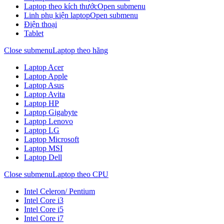
Laptop theo kích thước
Open submenu
Linh phụ kiện laptop
Open submenu
Điện thoại
Tablet
Close submenu
Laptop theo hãng
Laptop Acer
Laptop Apple
Laptop Asus
Laptop Avita
Laptop HP
Laptop Gigabyte
Laptop Lenovo
Laptop LG
Laptop Microsoft
Laptop MSI
Laptop Dell
Close submenu
Laptop theo CPU
Intel Celeron/ Pentium
Intel Core i3
Intel Core i5
Intel Core i7