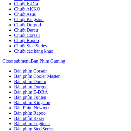
Chuột E-Dra
Chuột AKKO
Chuột Asus
Chuột Kingston
Chuột Durgod
Chuột Dareu
Chuột Corsair
Chuột Rapoo
Chuột SteelSeries
Chuột các hãng khác
Close submenu
Bàn Phím Gaming
Bàn phím Corsair
Bàn phím Cooler Master
Bàn phím Dare-u
Bàn phím Durgod
Bàn phím E-DRA
Bàn phím Fuhlen
Bàn phím Kingston
Bàn Phím Newmen
Bàn phím Rapoo
Bàn phím Razer
Bàn phím Logitech
Bàn phím SteelSeries