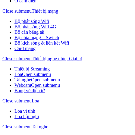
Ổ cắm điện
Close submenu
Thiết bị mạng
Bộ phát sóng Wifi
Bộ phát sóng Wifi 4G
Bộ cân bằng tải
Bộ chia mạng – Switch
Bộ kích sóng & liên kết Wifi
Card mạng
Close submenu
Thiết bị nghe nhìn, Giải trí
Thiết bị Streaming
Loa
Open submenu
Tai nghe
Open submenu
Webcam
Open submenu
Bảng vẽ điện tử
Close submenu
Loa
Loa vi tính
Loa hội nghị
Close submenu
Tai nghe