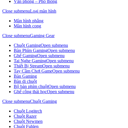
Văn phòng – Phổ thông
Close submenu
Loại màn hình
Màn hình phẳng
Màn hình cong
Close submenu
Gaming Gear
Chuột Gaming
Open submenu
Bàn Phím Gaming
Open submenu
Ghế Gaming
Open submenu
Tai Nghe Gaming
Open submenu
Thiết Bị Stream
Open submenu
Tay Cầm Chơi Game
Open submenu
Bàn Gaming
Bàn di chuột
Bộ bàn phím chuột
Open submenu
Ghế công thái học
Open submenu
Close submenu
Chuột Gaming
Chuột Logitech
Chuột Razer
Chuột Newmen
Chuột Fuhlen