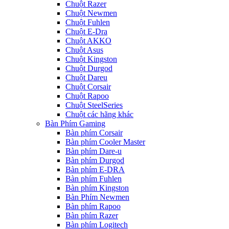
Chuột Razer
Chuột Newmen
Chuột Fuhlen
Chuột E-Dra
Chuột AKKO
Chuột Asus
Chuột Kingston
Chuột Durgod
Chuột Dareu
Chuột Corsair
Chuột Rapoo
Chuột SteelSeries
Chuột các hãng khác
Bàn Phím Gaming
Bàn phím Corsair
Bàn phím Cooler Master
Bàn phím Dare-u
Bàn phím Durgod
Bàn phím E-DRA
Bàn phím Fuhlen
Bàn phím Kingston
Bàn Phím Newmen
Bàn phím Rapoo
Bàn phím Razer
Bàn phím Logitech