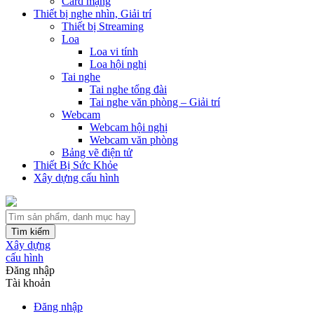
Card mạng
Thiết bị nghe nhìn, Giải trí
Thiết bị Streaming
Loa
Loa vi tính
Loa hội nghị
Tai nghe
Tai nghe tổng đài
Tai nghe văn phòng – Giải trí
Webcam
Webcam hội nghị
Webcam văn phòng
Bảng vẽ điện tử
Thiết Bị Sức Khỏe
Xây dựng cấu hình
Tìm kiếm
Xây dựng
cấu hình
Đăng nhập
Tài khoản
Đăng nhập