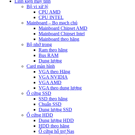
Linh kiện máy tính
Bộ vi xử lý
CPU AMD
CPU INTEL
Mainboard – Bo mạch chủ
Mainboard Chipset AMD
Mainboard Chipset Intel
Mainboard theo hãng
Bộ nhớ trong
Ram theo hãng
Bus RAM
Dung lượng
Card màn hình
VGA theo Hãng
VGA NVIDIA
VGA AMD
VGA theo dung lượng
Ổ cứng SSD
SSD theo hãng
Chuẩn SSD
Dung lượng SSD
Ổ cứng HDD
Dung lượng HDD
HDD theo hãng
Ổ cứng hỗ trợ Nas