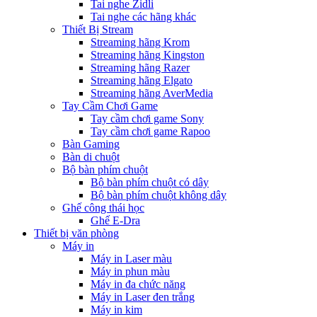
Tai nghe Zidli
Tai nghe các hãng khác
Thiết Bị Stream
Streaming hãng Krom
Streaming hãng Kingston
Streaming hãng Razer
Streaming hãng Elgato
Streaming hãng AverMedia
Tay Cầm Chơi Game
Tay cầm chơi game Sony
Tay cầm chơi game Rapoo
Bàn Gaming
Bàn di chuột
Bộ bàn phím chuột
Bộ bàn phím chuột có dây
Bộ bàn phím chuột không dây
Ghế công thái học
Ghế E-Dra
Thiết bị văn phòng
Máy in
Máy in Laser màu
Máy in phun màu
Máy in đa chức năng
Máy in Laser đen trắng
Máy in kim