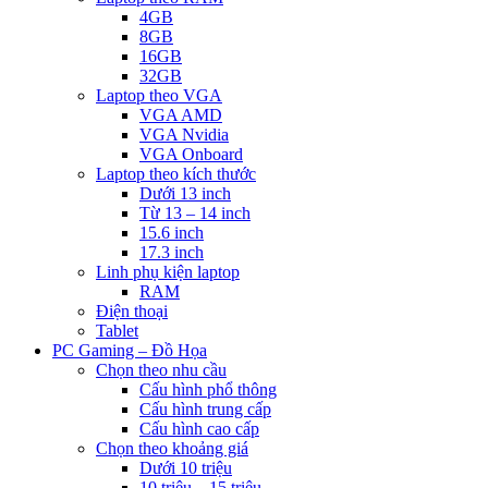
4GB
8GB
16GB
32GB
Laptop theo VGA
VGA AMD
VGA Nvidia
VGA Onboard
Laptop theo kích thước
Dưới 13 inch
Từ 13 – 14 inch
15.6 inch
17.3 inch
Linh phụ kiện laptop
RAM
Điện thoại
Tablet
PC Gaming – Đồ Họa
Chọn theo nhu cầu
Cấu hình phổ thông
Cấu hình trung cấp
Cấu hình cao cấp
Chọn theo khoảng giá
Dưới 10 triệu
10 triệu – 15 triệu