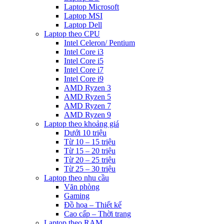
Laptop Microsoft
Laptop MSI
Laptop Dell
Laptop theo CPU
Intel Celeron/ Pentium
Intel Core i3
Intel Core i5
Intel Core i7
Intel Core i9
AMD Ryzen 3
AMD Ryzen 5
AMD Ryzen 7
AMD Ryzen 9
Laptop theo khoảng giá
Dưới 10 triệu
Từ 10 – 15 triệu
Từ 15 – 20 triệu
Từ 20 – 25 triệu
Từ 25 – 30 triệu
Laptop theo nhu cầu
Văn phòng
Gaming
Đồ họa – Thiết kế
Cao cấp – Thời trang
Laptop theo RAM