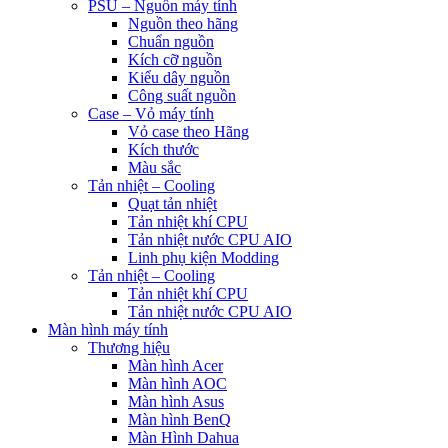
PSU – Nguồn máy tính
Nguồn theo hãng
Chuẩn nguồn
Kích cỡ nguồn
Kiểu dây nguồn
Công suất nguồn
Case – Vỏ máy tính
Vỏ case theo Hãng
Kích thước
Màu sắc
Tản nhiệt – Cooling
Quạt tản nhiệt
Tản nhiệt khí CPU
Tản nhiệt nước CPU AIO
Linh phụ kiện Modding
Tản nhiệt – Cooling
Tản nhiệt khí CPU
Tản nhiệt nước CPU AIO
Màn hình máy tính
Thương hiệu
Màn hình Acer
Màn hình AOC
Màn hình Asus
Màn hình BenQ
Màn Hình Dahua