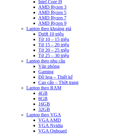
Intel Core i9
AMD Ryzen 3
AMD Ryzen 5
AMD Ryzen 7
AMD Ryzen 9
Laptop theo khoảng giá
Dưới 10 triệu
Từ 10 – 15 triệu
Từ 15 – 20 triệu
Từ 20 – 25 triệu
Từ 25 – 30 triệu
Laptop theo nhu cầu
Văn phòng
Gaming
Đồ họa – Thiết kế
Cao cấp – Thời trang
Laptop theo RAM
4GB
8GB
16GB
32GB
Laptop theo VGA
VGA AMD
VGA Nvidia
VGA Onboard