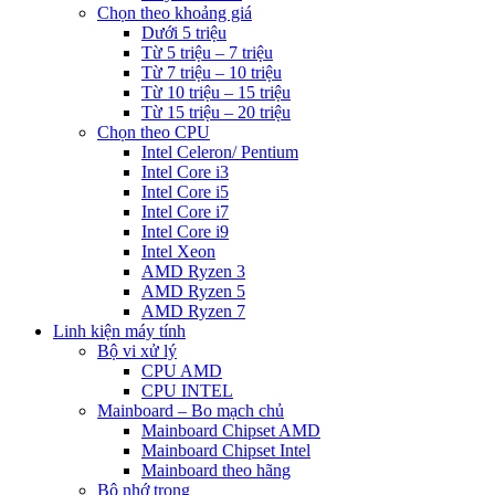
Chọn theo khoảng giá
Dưới 5 triệu
Từ 5 triệu – 7 triệu
Từ 7 triệu – 10 triệu
Từ 10 triệu – 15 triệu
Từ 15 triệu – 20 triệu
Chọn theo CPU
Intel Celeron/ Pentium
Intel Core i3
Intel Core i5
Intel Core i7
Intel Core i9
Intel Xeon
AMD Ryzen 3
AMD Ryzen 5
AMD Ryzen 7
Linh kiện máy tính
Bộ vi xử lý
CPU AMD
CPU INTEL
Mainboard – Bo mạch chủ
Mainboard Chipset AMD
Mainboard Chipset Intel
Mainboard theo hãng
Bộ nhớ trong