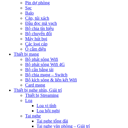
Pin dự phòng
Sạc
Balo
Cặp, túi xách
Đầu đọc mã vạch
Bộ chia tín hiệu
Bộ chuyển đổi
Máy hút bụi
Các loại cáp
Ổ cắm điện
Thiết bị mạng
Bộ phát sóng Wifi
Bộ phát sóng Wifi 4G
Bộ cân bằng tải
Bộ chia mạng – Switch
Bộ kích sóng & liên kết Wifi
Card mạng
Thiết bị nghe nhìn, Giải trí
Thiết bị Streaming
Loa
Loa vi tính
Loa hội nghị
Tai nghe
Tai nghe tổng đài
Tai nghe văn phòng – Giải trí