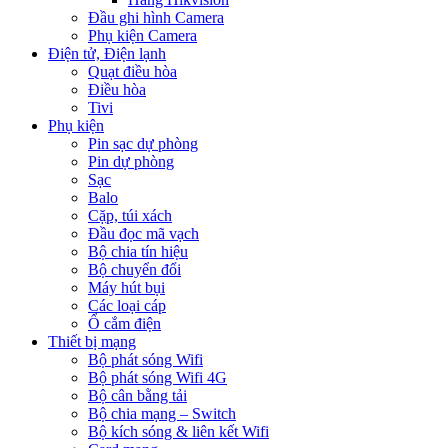
Đầu ghi hình Camera
Phụ kiện Camera
Điện tử, Điện lạnh
Quạt điều hòa
Điều hòa
Tivi
Phụ kiện
Pin sạc dự phòng
Pin dự phòng
Sạc
Balo
Cặp, túi xách
Đầu đọc mã vạch
Bộ chia tín hiệu
Bộ chuyển đổi
Máy hút bụi
Các loại cáp
Ổ cắm điện
Thiết bị mạng
Bộ phát sóng Wifi
Bộ phát sóng Wifi 4G
Bộ cân bằng tải
Bộ chia mạng – Switch
Bộ kích sóng & liên kết Wifi