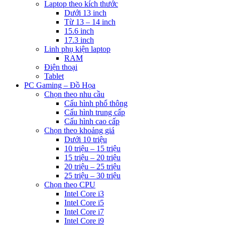
Laptop theo kích thước
Dưới 13 inch
Từ 13 – 14 inch
15.6 inch
17.3 inch
Linh phụ kiện laptop
RAM
Điện thoại
Tablet
PC Gaming – Đồ Họa
Chọn theo nhu cầu
Cấu hình phổ thông
Cấu hình trung cấp
Cấu hình cao cấp
Chọn theo khoảng giá
Dưới 10 triệu
10 triệu – 15 triệu
15 triệu – 20 triệu
20 triệu – 25 triệu
25 triệu – 30 triệu
Chọn theo CPU
Intel Core i3
Intel Core i5
Intel Core i7
Intel Core i9