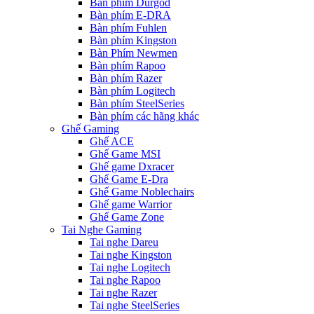
Bàn phím Durgod
Bàn phím E-DRA
Bàn phím Fuhlen
Bàn phím Kingston
Bàn Phím Newmen
Bàn phím Rapoo
Bàn phím Razer
Bàn phím Logitech
Bàn phím SteelSeries
Bàn phím các hãng khác
Ghế Gaming
Ghế ACE
Ghế Game MSI
Ghế game Dxracer
Ghế Game E-Dra
Ghế Game Noblechairs
Ghế game Warrior
Ghế Game Zone
Tai Nghe Gaming
Tai nghe Dareu
Tai nghe Kingston
Tai nghe Logitech
Tai nghe Rapoo
Tai nghe Razer
Tai nghe SteelSeries