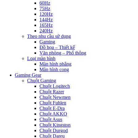
60Hz
75Hz
120Hz
144Hz
165Hz
240Hz
Theo nhu cầu sử dụng
Gaming
Đồ họa – Thiết kế
Văn phòng – Phổ thông
Loại màn hình
Màn hình phẳng
Màn hình cong
Gaming Gear
Chuột Gaming
Chuột Logitech
Chuột Razer
Chuột Newmen
Chuột Fuhlen
Chuột E-Dra
Chuột AKKO
Chuột Asus
Chuột Kingston
Chuột Durgod
Chuột Dareu