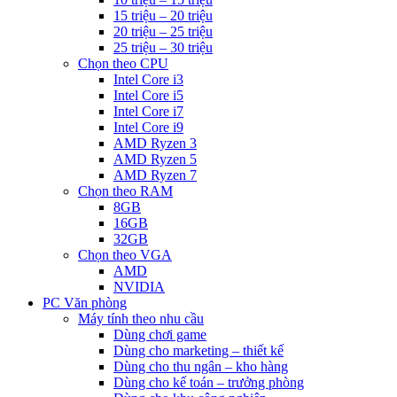
15 triệu – 20 triệu
20 triệu – 25 triệu
25 triệu – 30 triệu
Chọn theo CPU
Intel Core i3
Intel Core i5
Intel Core i7
Intel Core i9
AMD Ryzen 3
AMD Ryzen 5
AMD Ryzen 7
Chọn theo RAM
8GB
16GB
32GB
Chọn theo VGA
AMD
NVIDIA
PC Văn phòng
Máy tính theo nhu cầu
Dùng chơi game
Dùng cho marketing – thiết kế
Dùng cho thu ngân – kho hàng
Dùng cho kế toán – trưởng phòng