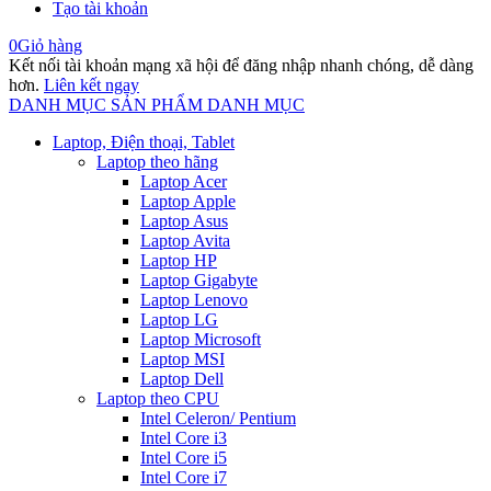
Tạo tài khoản
0
Giỏ hàng
Kết nối tài khoản mạng xã hội để đăng nhập nhanh chóng, dễ dàng
hơn.
Liên kết ngay
DANH MỤC SẢN PHẨM
DANH MỤC
Laptop, Điện thoại, Tablet
Laptop theo hãng
Laptop Acer
Laptop Apple
Laptop Asus
Laptop Avita
Laptop HP
Laptop Gigabyte
Laptop Lenovo
Laptop LG
Laptop Microsoft
Laptop MSI
Laptop Dell
Laptop theo CPU
Intel Celeron/ Pentium
Intel Core i3
Intel Core i5
Intel Core i7