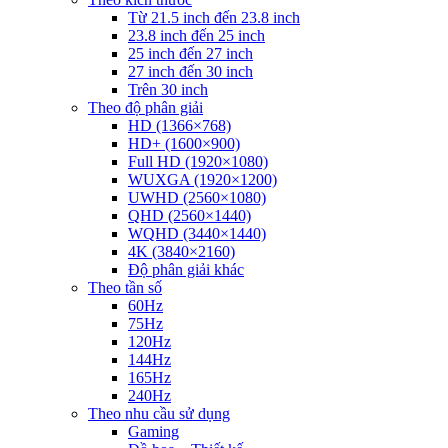
Từ 21.5 inch đến 23.8 inch
23.8 inch đến 25 inch
25 inch đến 27 inch
27 inch đến 30 inch
Trên 30 inch
Theo độ phân giải
HD (1366×768)
HD+ (1600×900)
Full HD (1920×1080)
WUXGA (1920×1200)
UWHD (2560×1080)
QHD (2560×1440)
WQHD (3440×1440)
4K (3840×2160)
Độ phân giải khác
Theo tần số
60Hz
75Hz
120Hz
144Hz
165Hz
240Hz
Theo nhu cầu sử dụng
Gaming