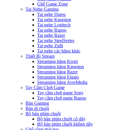
Ghế Game Zone
Tai Nghe Gaming
Tai nghe Dareu
Tai nghe Kingston
Tai nghe Logitech
Tai nghe Rapoo
Tai nghe Razer
Tai nghe SteelSeries
Tai nghe Zidli
Tai nghe các hãng khác
Thiết Bị Stream
Streaming hãng Krom
Streaming hãng Kingston
Streaming hãng Razer
Streaming hãng Elgato
Streaming hãng AverMedia
Tay Cầm Chơi Game
Tay cầm chơi game Sony
Tay cầm chơi game Rapoo
Bàn Gaming
Bàn di chuột
Bộ bàn phím chuột
Bộ bàn phím chuột có dây
Bộ bàn phím chuột không dây
Ghế công thái học