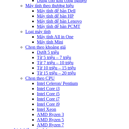
Dùng cho khu công nghiệp
Máy tính theo thương hiệu
Máy tính để bàn Dell
Máy tính để bàn HP
Máy tính để bàn Lenovo
Máy tính để bàn PCMT
Loại máy tính
Máy tính All in One
Máy tính Mini
Chọn theo khoảng giá
Dưới 5 triệu
Từ 5 triệu – 7 triệu
Từ 7 triệu – 10 triệu
Từ 10 triệu – 15 triệu
Từ 15 triệu – 20 triệu
Chọn theo CPU
Intel Celeron/ Pentium
Intel Core i3
Intel Core i5
Intel Core i7
Intel Core i9
Intel Xeon
AMD Ryzen 3
AMD Ryzen 5
AMD Ryzen 7