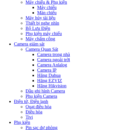
Máy chiếu & Phụ kiện
Máy chiếu
Màn chiếu
Máy hủy tài liệu
Thiết bị nghe nhìn
Bộ Lưu Điện
Phụ kiện máy chiếu
Máy chấm công
Camera giám sát
Camera Quan Sát
Camera trong nhà
Camera ngoài trời
Camera Anlalog
Camera IP
Hãng Dahua
Hãng EZVIZ
Hãng Hikvision
Đầu ghi hình Camera
Phụ kiện Camera
Điện tử, Điện lạnh
Quạt điều hòa
Điều hòa
Tivi
Phụ kiện
Pin sạc dự phòng