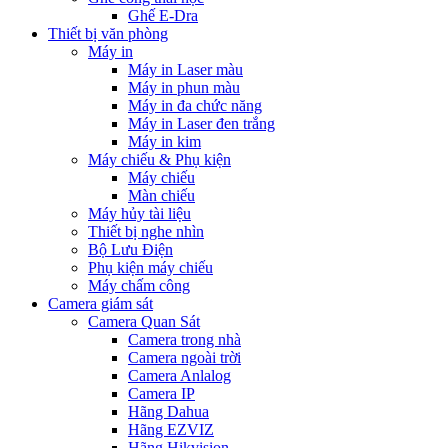
Ghế E-Dra
Thiết bị văn phòng
Máy in
Máy in Laser màu
Máy in phun màu
Máy in đa chức năng
Máy in Laser đen trắng
Máy in kim
Máy chiếu & Phụ kiện
Máy chiếu
Màn chiếu
Máy hủy tài liệu
Thiết bị nghe nhìn
Bộ Lưu Điện
Phụ kiện máy chiếu
Máy chấm công
Camera giám sát
Camera Quan Sát
Camera trong nhà
Camera ngoài trời
Camera Anlalog
Camera IP
Hãng Dahua
Hãng EZVIZ
Hãng Hikvision