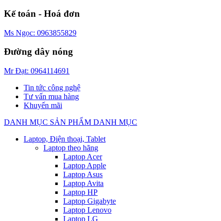
Kế toán - Hoá đơn
Ms Ngọc: 0963855829
Đường dây nóng
Mr Đạt: 0964114691
Tin tức công nghệ
Tư vấn mua hàng
Khuyến mãi
DANH MỤC SẢN PHẨM
DANH MỤC
Laptop, Điện thoại, Tablet
Laptop theo hãng
Laptop Acer
Laptop Apple
Laptop Asus
Laptop Avita
Laptop HP
Laptop Gigabyte
Laptop Lenovo
Laptop LG