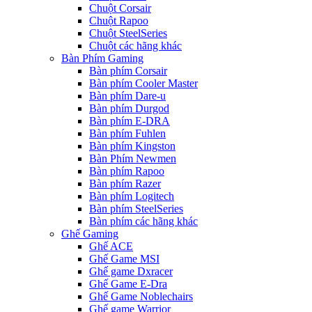
Chuột Corsair
Chuột Rapoo
Chuột SteelSeries
Chuột các hãng khác
Bàn Phím Gaming
Bàn phím Corsair
Bàn phím Cooler Master
Bàn phím Dare-u
Bàn phím Durgod
Bàn phím E-DRA
Bàn phím Fuhlen
Bàn phím Kingston
Bàn Phím Newmen
Bàn phím Rapoo
Bàn phím Razer
Bàn phím Logitech
Bàn phím SteelSeries
Bàn phím các hãng khác
Ghế Gaming
Ghế ACE
Ghế Game MSI
Ghế game Dxracer
Ghế Game E-Dra
Ghế Game Noblechairs
Ghế game Warrior