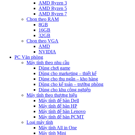
AMD Ryzen 3
AMD Ryzen 5
AMD Ryzen 7
Chọn theo RAM
8GB
16GB
32GB
Chọn theo VGA
AMD
NVIDIA
PC Văn phòng
Máy tính theo nhu cầu
Dùng chơi game
Dùng cho marketing – thiết kế
Dùng cho thu ngân – kho hàng
Dùng cho kế toán – trưởng phòng
Dùng cho khu công nghiệp
Máy tính theo thương hiệu
Máy tính để bàn Dell
Máy tính để bàn HP
Máy tính để bàn Lenovo
Máy tính để bàn PCMT
Loại máy tính
Máy tính All in One
Máy tính Mini