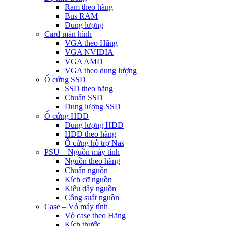
Ram theo hãng
Bus RAM
Dung lượng
Card màn hình
VGA theo Hãng
VGA NVIDIA
VGA AMD
VGA theo dung lượng
Ổ cứng SSD
SSD theo hãng
Chuẩn SSD
Dung lượng SSD
Ổ cứng HDD
Dung lượng HDD
HDD theo hãng
Ổ cứng hỗ trợ Nas
PSU – Nguồn máy tính
Nguồn theo hãng
Chuẩn nguồn
Kích cỡ nguồn
Kiểu dây nguồn
Công suất nguồn
Case – Vỏ máy tính
Vỏ case theo Hãng
Kích thước