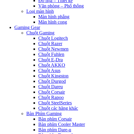
Đồ họa – Thiết kế
Văn phòng – Phổ thông
Loại màn hình
Màn hình phẳng
Màn hình cong
Gaming Gear
Chuột Gaming
Chuột Logitech
Chuột Razer
Chuột Newmen
Chuột Fuhlen
Chuột E-Dra
Chuột AKKO
Chuột Asus
Chuột Kingston
Chuột Durgod
Chuột Dareu
Chuột Corsair
Chuột Rapoo
Chuột SteelSeries
Chuột các hãng khác
Bàn Phím Gaming
Bàn phím Corsair
Bàn phím Cooler Master
Bàn phím Dare-u