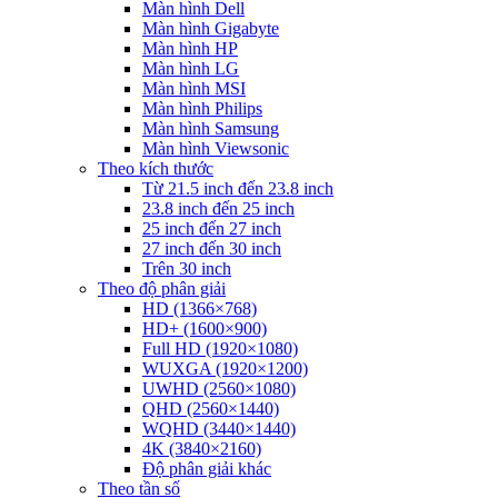
Màn hình Dell
Màn hình Gigabyte
Màn hình HP
Màn hình LG
Màn hình MSI
Màn hình Philips
Màn hình Samsung
Màn hình Viewsonic
Theo kích thước
Từ 21.5 inch đến 23.8 inch
23.8 inch đến 25 inch
25 inch đến 27 inch
27 inch đến 30 inch
Trên 30 inch
Theo độ phân giải
HD (1366×768)
HD+ (1600×900)
Full HD (1920×1080)
WUXGA (1920×1200)
UWHD (2560×1080)
QHD (2560×1440)
WQHD (3440×1440)
4K (3840×2160)
Độ phân giải khác
Theo tần số