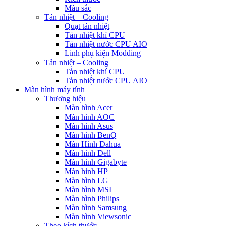
Màu sắc
Tản nhiệt – Cooling
Quạt tản nhiệt
Tản nhiệt khí CPU
Tản nhiệt nước CPU AIO
Linh phụ kiện Modding
Tản nhiệt – Cooling
Tản nhiệt khí CPU
Tản nhiệt nước CPU AIO
Màn hình máy tính
Thương hiệu
Màn hình Acer
Màn hình AOC
Màn hình Asus
Màn hình BenQ
Màn Hình Dahua
Màn hình Dell
Màn hình Gigabyte
Màn hình HP
Màn hình LG
Màn hình MSI
Màn hình Philips
Màn hình Samsung
Màn hình Viewsonic
Theo kích thước