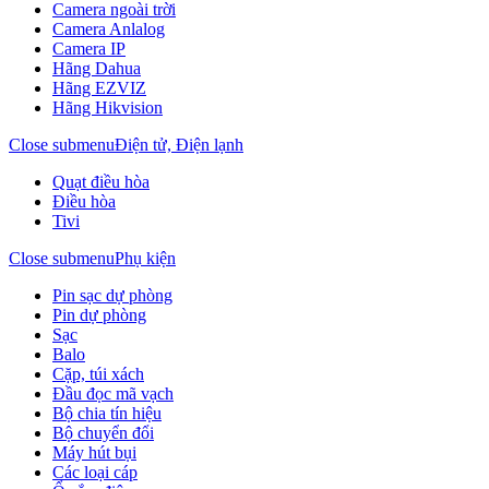
Camera ngoài trời
Camera Anlalog
Camera IP
Hãng Dahua
Hãng EZVIZ
Hãng Hikvision
Close submenu
Điện tử, Điện lạnh
Quạt điều hòa
Điều hòa
Tivi
Close submenu
Phụ kiện
Pin sạc dự phòng
Pin dự phòng
Sạc
Balo
Cặp, túi xách
Đầu đọc mã vạch
Bộ chia tín hiệu
Bộ chuyển đổi
Máy hút bụi
Các loại cáp