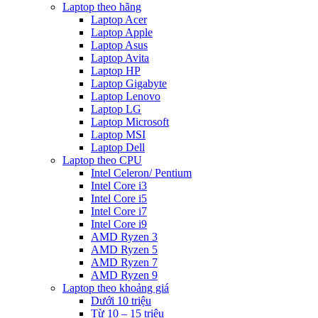
Laptop theo hãng
Laptop Acer
Laptop Apple
Laptop Asus
Laptop Avita
Laptop HP
Laptop Gigabyte
Laptop Lenovo
Laptop LG
Laptop Microsoft
Laptop MSI
Laptop Dell
Laptop theo CPU
Intel Celeron/ Pentium
Intel Core i3
Intel Core i5
Intel Core i7
Intel Core i9
AMD Ryzen 3
AMD Ryzen 5
AMD Ryzen 7
AMD Ryzen 9
Laptop theo khoảng giá
Dưới 10 triệu
Từ 10 – 15 triệu