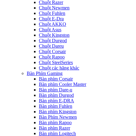
Chuột Razer
Chuột Newmen
Chuột Fuhlen
Chuột E-Dra
Chuột AKKO
Chuột Asus
Chuột Kingston
Chuột Durgod
Chuột Dareu
Chuột Corsair
Chuột Rapoo
Chuột SteelSeries
Chuột các hãng khác
Bàn Phím Gaming
Bàn phím Corsair
Bàn phím Cooler Master
Bàn phím Dare-u
Bàn phím Durgod
Bàn phím E-DRA
Bàn phím Fuhlen
Bàn phím Kingston
Bàn Phím Newmen
Bàn phím Rapoo
Bàn phím Razer
Bàn phím Logitech