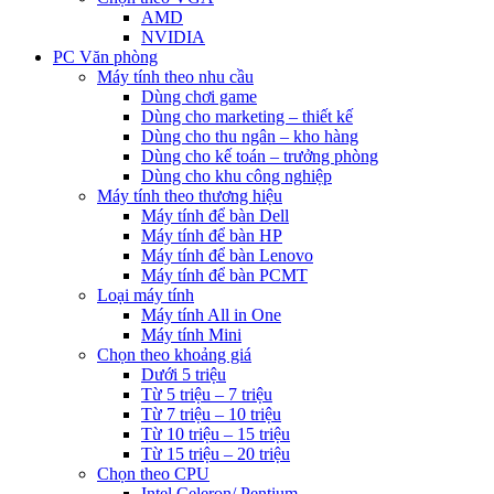
AMD
NVIDIA
PC Văn phòng
Máy tính theo nhu cầu
Dùng chơi game
Dùng cho marketing – thiết kế
Dùng cho thu ngân – kho hàng
Dùng cho kế toán – trưởng phòng
Dùng cho khu công nghiệp
Máy tính theo thương hiệu
Máy tính để bàn Dell
Máy tính để bàn HP
Máy tính để bàn Lenovo
Máy tính để bàn PCMT
Loại máy tính
Máy tính All in One
Máy tính Mini
Chọn theo khoảng giá
Dưới 5 triệu
Từ 5 triệu – 7 triệu
Từ 7 triệu – 10 triệu
Từ 10 triệu – 15 triệu
Từ 15 triệu – 20 triệu
Chọn theo CPU
Intel Celeron/ Pentium