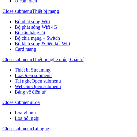
Ổ cắm điện
Close submenu
Thiết bị mạng
Bộ phát sóng Wifi
Bộ phát sóng Wifi 4G
Bộ cân bằng tải
Bộ chia mạng – Switch
Bộ kích sóng & liên kết Wifi
Card mạng
Close submenu
Thiết bị nghe nhìn, Giải trí
Thiết bị Streaming
Loa
Open submenu
Tai nghe
Open submenu
Webcam
Open submenu
Bảng vẽ điện tử
Close submenu
Loa
Loa vi tính
Loa hội nghị
Close submenu
Tai nghe