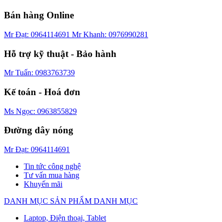
Bán hàng Online
Mr Đạt: 0964114691
Mr Khanh: 0976990281
Hỗ trợ kỹ thuật - Bảo hành
Mr Tuấn: 0983763739
Kế toán - Hoá đơn
Ms Ngọc: 0963855829
Đường dây nóng
Mr Đạt: 0964114691
Tin tức công nghệ
Tư vấn mua hàng
Khuyến mãi
DANH MỤC SẢN PHẨM
DANH MỤC
Laptop, Điện thoại, Tablet