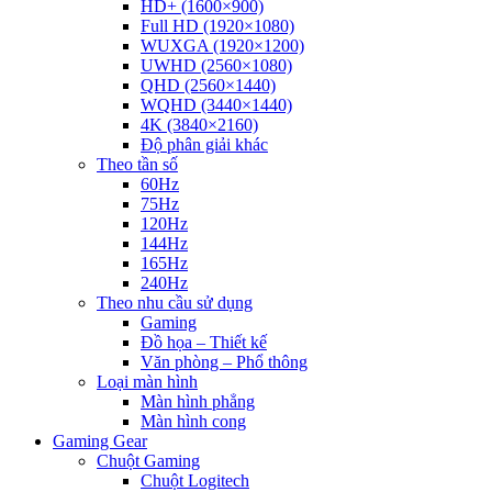
HD+ (1600×900)
Full HD (1920×1080)
WUXGA (1920×1200)
UWHD (2560×1080)
QHD (2560×1440)
WQHD (3440×1440)
4K (3840×2160)
Độ phân giải khác
Theo tần số
60Hz
75Hz
120Hz
144Hz
165Hz
240Hz
Theo nhu cầu sử dụng
Gaming
Đồ họa – Thiết kế
Văn phòng – Phổ thông
Loại màn hình
Màn hình phẳng
Màn hình cong
Gaming Gear
Chuột Gaming
Chuột Logitech