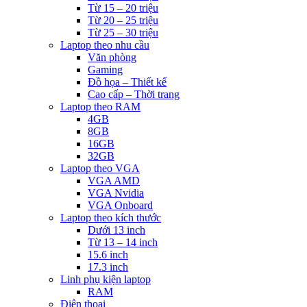
Từ 15 – 20 triệu
Từ 20 – 25 triệu
Từ 25 – 30 triệu
Laptop theo nhu cầu
Văn phòng
Gaming
Đồ họa – Thiết kế
Cao cấp – Thời trang
Laptop theo RAM
4GB
8GB
16GB
32GB
Laptop theo VGA
VGA AMD
VGA Nvidia
VGA Onboard
Laptop theo kích thước
Dưới 13 inch
Từ 13 – 14 inch
15.6 inch
17.3 inch
Linh phụ kiện laptop
RAM
Điện thoại