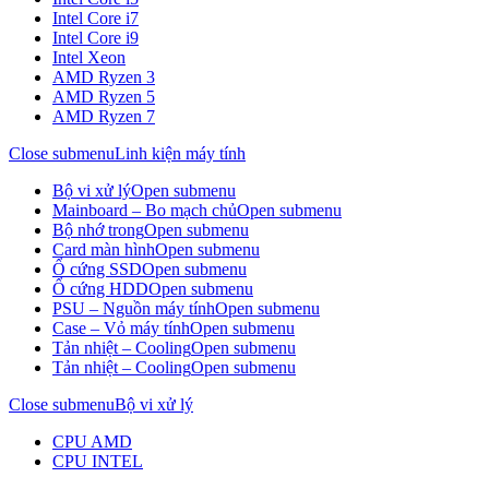
Intel Core i7
Intel Core i9
Intel Xeon
AMD Ryzen 3
AMD Ryzen 5
AMD Ryzen 7
Close submenu
Linh kiện máy tính
Bộ vi xử lý
Open submenu
Mainboard – Bo mạch chủ
Open submenu
Bộ nhớ trong
Open submenu
Card màn hình
Open submenu
Ổ cứng SSD
Open submenu
Ổ cứng HDD
Open submenu
PSU – Nguồn máy tính
Open submenu
Case – Vỏ máy tính
Open submenu
Tản nhiệt – Cooling
Open submenu
Tản nhiệt – Cooling
Open submenu
Close submenu
Bộ vi xử lý
CPU AMD
CPU INTEL