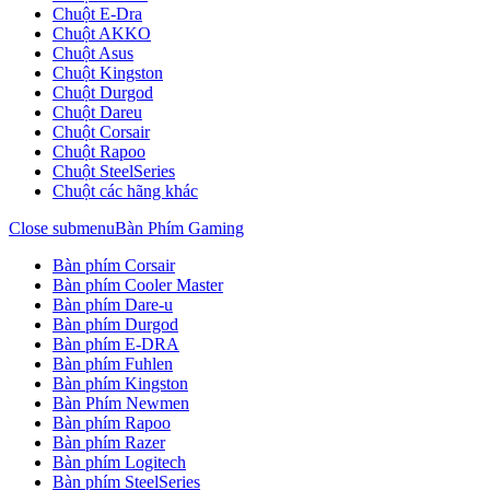
Chuột E-Dra
Chuột AKKO
Chuột Asus
Chuột Kingston
Chuột Durgod
Chuột Dareu
Chuột Corsair
Chuột Rapoo
Chuột SteelSeries
Chuột các hãng khác
Close submenu
Bàn Phím Gaming
Bàn phím Corsair
Bàn phím Cooler Master
Bàn phím Dare-u
Bàn phím Durgod
Bàn phím E-DRA
Bàn phím Fuhlen
Bàn phím Kingston
Bàn Phím Newmen
Bàn phím Rapoo
Bàn phím Razer
Bàn phím Logitech
Bàn phím SteelSeries