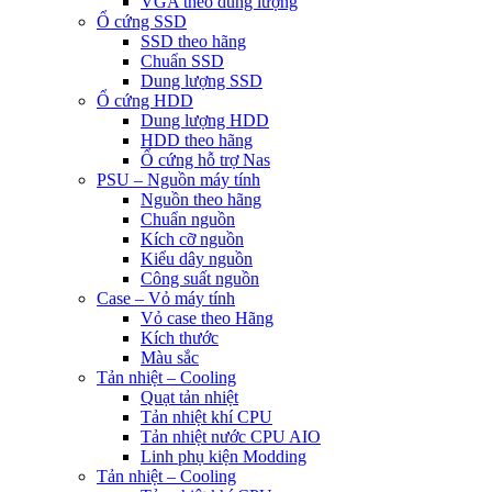
VGA theo dung lượng
Ổ cứng SSD
SSD theo hãng
Chuẩn SSD
Dung lượng SSD
Ổ cứng HDD
Dung lượng HDD
HDD theo hãng
Ổ cứng hỗ trợ Nas
PSU – Nguồn máy tính
Nguồn theo hãng
Chuẩn nguồn
Kích cỡ nguồn
Kiểu dây nguồn
Công suất nguồn
Case – Vỏ máy tính
Vỏ case theo Hãng
Kích thước
Màu sắc
Tản nhiệt – Cooling
Quạt tản nhiệt
Tản nhiệt khí CPU
Tản nhiệt nước CPU AIO
Linh phụ kiện Modding
Tản nhiệt – Cooling