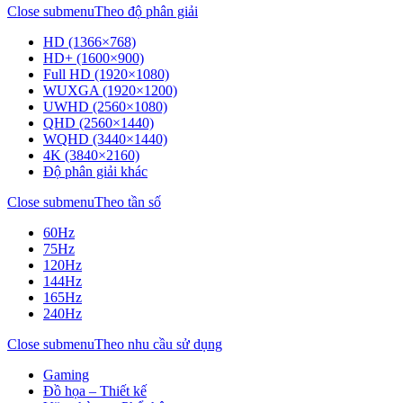
Close submenu
Theo độ phân giải
HD (1366×768)
HD+ (1600×900)
Full HD (1920×1080)
WUXGA (1920×1200)
UWHD (2560×1080)
QHD (2560×1440)
WQHD (3440×1440)
4K (3840×2160)
Độ phân giải khác
Close submenu
Theo tần số
60Hz
75Hz
120Hz
144Hz
165Hz
240Hz
Close submenu
Theo nhu cầu sử dụng
Gaming
Đồ họa – Thiết kế