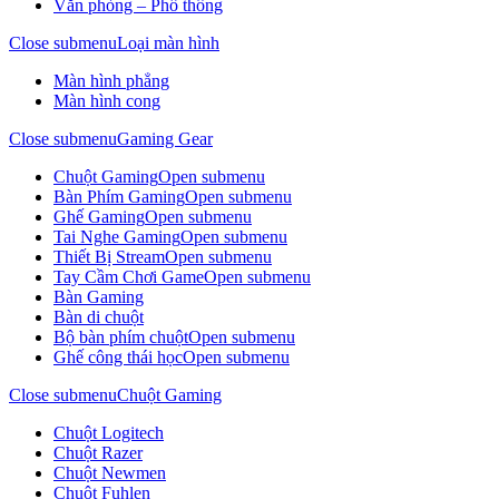
Văn phòng – Phổ thông
Close submenu
Loại màn hình
Màn hình phẳng
Màn hình cong
Close submenu
Gaming Gear
Chuột Gaming
Open submenu
Bàn Phím Gaming
Open submenu
Ghế Gaming
Open submenu
Tai Nghe Gaming
Open submenu
Thiết Bị Stream
Open submenu
Tay Cầm Chơi Game
Open submenu
Bàn Gaming
Bàn di chuột
Bộ bàn phím chuột
Open submenu
Ghế công thái học
Open submenu
Close submenu
Chuột Gaming
Chuột Logitech
Chuột Razer
Chuột Newmen
Chuột Fuhlen