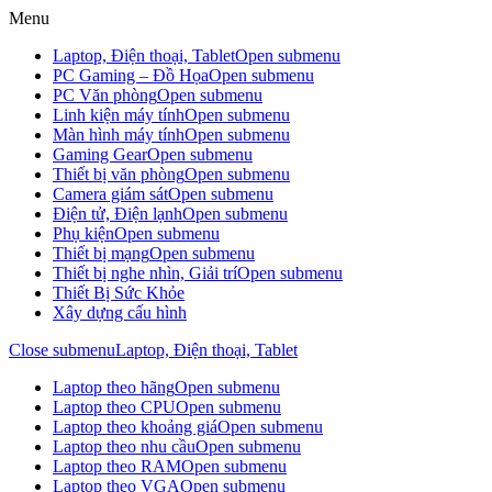
Menu
Laptop, Điện thoại, Tablet
Open submenu
PC Gaming – Đồ Họa
Open submenu
PC Văn phòng
Open submenu
Linh kiện máy tính
Open submenu
Màn hình máy tính
Open submenu
Gaming Gear
Open submenu
Thiết bị văn phòng
Open submenu
Camera giám sát
Open submenu
Điện tử, Điện lạnh
Open submenu
Phụ kiện
Open submenu
Thiết bị mạng
Open submenu
Thiết bị nghe nhìn, Giải trí
Open submenu
Thiết Bị Sức Khỏe
Xây dựng cấu hình
Close submenu
Laptop, Điện thoại, Tablet
Laptop theo hãng
Open submenu
Laptop theo CPU
Open submenu
Laptop theo khoảng giá
Open submenu
Laptop theo nhu cầu
Open submenu
Laptop theo RAM
Open submenu
Laptop theo VGA
Open submenu