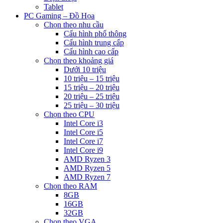
Tablet
PC Gaming – Đồ Họa
Chọn theo nhu cầu
Cấu hình phổ thông
Cấu hình trung cấp
Cấu hình cao cấp
Chọn theo khoảng giá
Dưới 10 triệu
10 triệu – 15 triệu
15 triệu – 20 triệu
20 triệu – 25 triệu
25 triệu – 30 triệu
Chọn theo CPU
Intel Core i3
Intel Core i5
Intel Core i7
Intel Core i9
AMD Ryzen 3
AMD Ryzen 5
AMD Ryzen 7
Chọn theo RAM
8GB
16GB
32GB
Chọn theo VGA