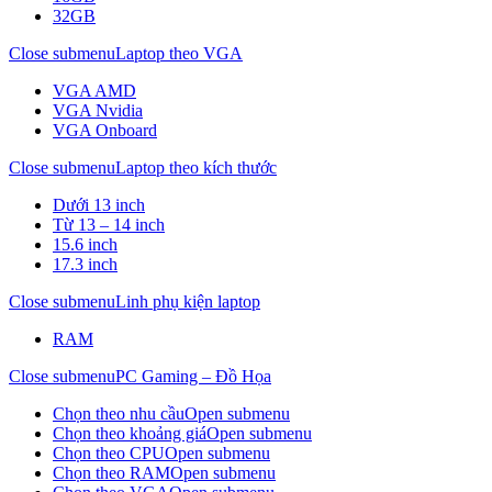
32GB
Close submenu
Laptop theo VGA
VGA AMD
VGA Nvidia
VGA Onboard
Close submenu
Laptop theo kích thước
Dưới 13 inch
Từ 13 – 14 inch
15.6 inch
17.3 inch
Close submenu
Linh phụ kiện laptop
RAM
Close submenu
PC Gaming – Đồ Họa
Chọn theo nhu cầu
Open submenu
Chọn theo khoảng giá
Open submenu
Chọn theo CPU
Open submenu
Chọn theo RAM
Open submenu