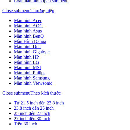
Loại màn hình
Open submenu
Close submenu
Thương hiệu
Màn hình Acer
Màn hình AOC
Màn hình Asus
Màn hình BenQ
Màn Hình Dahua
Màn hình Dell
Màn hình Gigabyte
Màn hình HP
Màn hình LG
Màn hình MSI
Màn hình Philips
Màn hình Samsung
Màn hình Viewsonic
Close submenu
Theo kích thước
Từ 21.5 inch đến 23.8 inch
23.8 inch đến 25 inch
25 inch đến 27 inch
27 inch đến 30 inch
Trên 30 inch