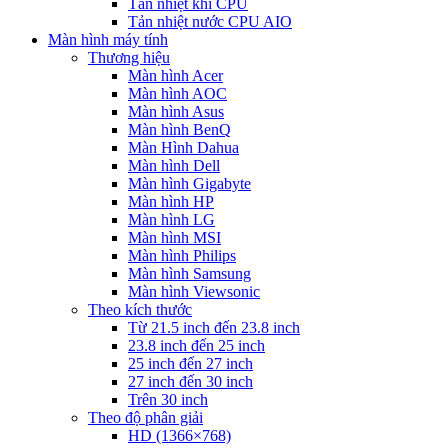
Tản nhiệt khí CPU
Tản nhiệt nước CPU AIO
Màn hình máy tính
Thương hiệu
Màn hình Acer
Màn hình AOC
Màn hình Asus
Màn hình BenQ
Màn Hình Dahua
Màn hình Dell
Màn hình Gigabyte
Màn hình HP
Màn hình LG
Màn hình MSI
Màn hình Philips
Màn hình Samsung
Màn hình Viewsonic
Theo kích thước
Từ 21.5 inch đến 23.8 inch
23.8 inch đến 25 inch
25 inch đến 27 inch
27 inch đến 30 inch
Trên 30 inch
Theo độ phân giải
HD (1366×768)