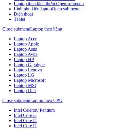
Laptop theo kích thước
Open submenu
Linh phụ kiện laptop
Open submenu
Điện thoại
Tablet
Close submenu
Laptop theo hãng
Laptop Acer
Laptop Apple
Laptop Asus
Laptop Avita
Laptop HP
Laptop Gigabyte
Laptop Lenovo
Laptop LG
Laptop Microsoft
Laptop MSI
Laptop Dell
Close submenu
Laptop theo CPU
Intel Celeron/ Pentium
Intel Core i3
Intel Core i5
Intel Core i7