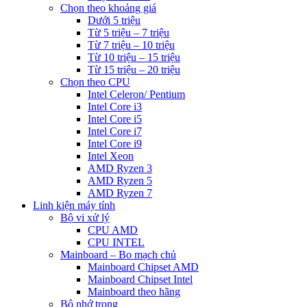
Chọn theo khoảng giá
Dưới 5 triệu
Từ 5 triệu – 7 triệu
Từ 7 triệu – 10 triệu
Từ 10 triệu – 15 triệu
Từ 15 triệu – 20 triệu
Chọn theo CPU
Intel Celeron/ Pentium
Intel Core i3
Intel Core i5
Intel Core i7
Intel Core i9
Intel Xeon
AMD Ryzen 3
AMD Ryzen 5
AMD Ryzen 7
Linh kiện máy tính
Bộ vi xử lý
CPU AMD
CPU INTEL
Mainboard – Bo mạch chủ
Mainboard Chipset AMD
Mainboard Chipset Intel
Mainboard theo hãng
Bộ nhớ trong