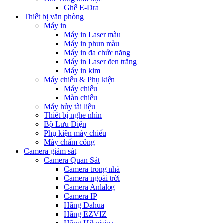
Ghế E-Dra
Thiết bị văn phòng
Máy in
Máy in Laser màu
Máy in phun màu
Máy in đa chức năng
Máy in Laser đen trắng
Máy in kim
Máy chiếu & Phụ kiện
Máy chiếu
Màn chiếu
Máy hủy tài liệu
Thiết bị nghe nhìn
Bộ Lưu Điện
Phụ kiện máy chiếu
Máy chấm công
Camera giám sát
Camera Quan Sát
Camera trong nhà
Camera ngoài trời
Camera Anlalog
Camera IP
Hãng Dahua
Hãng EZVIZ
Hãng Hikvision