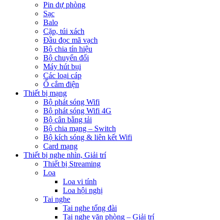
Pin dự phòng
Sạc
Balo
Cặp, túi xách
Đầu đọc mã vạch
Bộ chia tín hiệu
Bộ chuyển đổi
Máy hút bụi
Các loại cáp
Ổ cắm điện
Thiết bị mạng
Bộ phát sóng Wifi
Bộ phát sóng Wifi 4G
Bộ cân bằng tải
Bộ chia mạng – Switch
Bộ kích sóng & liên kết Wifi
Card mạng
Thiết bị nghe nhìn, Giải trí
Thiết bị Streaming
Loa
Loa vi tính
Loa hội nghị
Tai nghe
Tai nghe tổng đài
Tai nghe văn phòng – Giải trí