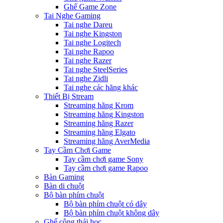
Ghế Game Zone
Tai Nghe Gaming
Tai nghe Dareu
Tai nghe Kingston
Tai nghe Logitech
Tai nghe Rapoo
Tai nghe Razer
Tai nghe SteelSeries
Tai nghe Zidli
Tai nghe các hãng khác
Thiết Bị Stream
Streaming hãng Krom
Streaming hãng Kingston
Streaming hãng Razer
Streaming hãng Elgato
Streaming hãng AverMedia
Tay Cầm Chơi Game
Tay cầm chơi game Sony
Tay cầm chơi game Rapoo
Bàn Gaming
Bàn di chuột
Bộ bàn phím chuột
Bộ bàn phím chuột có dây
Bộ bàn phím chuột không dây
Ghế công thái học