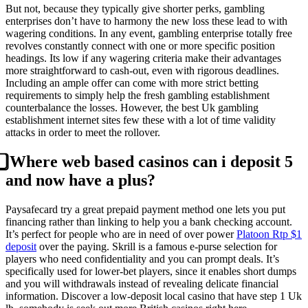
But not, because they typically give shorter perks, gambling
enterprises don’t have to harmony the new loss these lead to with
wagering conditions. In any event, gambling enterprise totally free
revolves constantly connect with one or more specific position
headings. Its low if any wagering criteria make their advantages
more straightforward to cash-out, even with rigorous deadlines.
Including an ample offer can come with more strict betting
requirements to simply help the fresh gambling establishment
counterbalance the losses. However, the best Uk gambling
establishment internet sites few these with a lot of time validity
attacks in order to meet the rollover.
⃣ Where web based casinos can i deposit 5
and now have a plus?
Paysafecard try a great prepaid payment method one lets you put
financing rather than linking to help you a bank checking account.
It’s perfect for people who are in need of over power
Platoon Rtp $1
deposit
over the paying. Skrill is a famous e-purse selection for
players who need confidentiality and you can prompt deals. It’s
specifically used for lower-bet players, since it enables short dumps
and you will withdrawals instead of revealing delicate financial
information. Discover a low-deposit local casino that have step 1 Uk