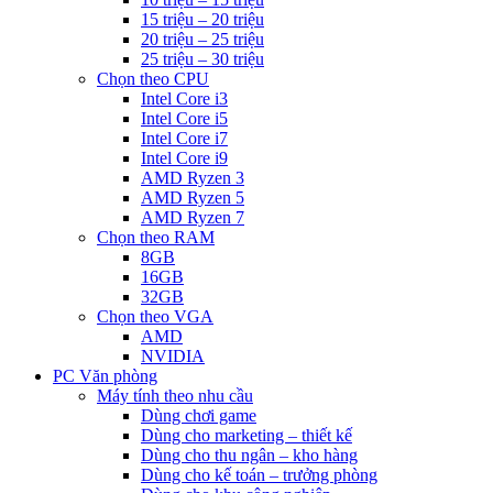
15 triệu – 20 triệu
20 triệu – 25 triệu
25 triệu – 30 triệu
Chọn theo CPU
Intel Core i3
Intel Core i5
Intel Core i7
Intel Core i9
AMD Ryzen 3
AMD Ryzen 5
AMD Ryzen 7
Chọn theo RAM
8GB
16GB
32GB
Chọn theo VGA
AMD
NVIDIA
PC Văn phòng
Máy tính theo nhu cầu
Dùng chơi game
Dùng cho marketing – thiết kế
Dùng cho thu ngân – kho hàng
Dùng cho kế toán – trưởng phòng