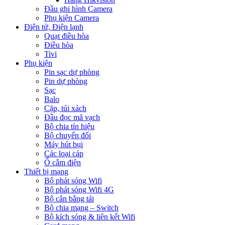
Đầu ghi hình Camera
Phụ kiện Camera
Điện tử, Điện lạnh
Quạt điều hòa
Điều hòa
Tivi
Phụ kiện
Pin sạc dự phòng
Pin dự phòng
Sạc
Balo
Cặp, túi xách
Đầu đọc mã vạch
Bộ chia tín hiệu
Bộ chuyển đổi
Máy hút bụi
Các loại cáp
Ổ cắm điện
Thiết bị mạng
Bộ phát sóng Wifi
Bộ phát sóng Wifi 4G
Bộ cân bằng tải
Bộ chia mạng – Switch
Bộ kích sóng & liên kết Wifi