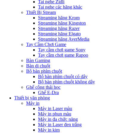
Tai nghe Zidli
Tai nghe các hãng khác
Thiết Bị Stream
Streaming hãng Krom
Streaming hãng Kingston
Streaming hãng Razer
Streaming hãng Elgato
Streaming hãng AverMedia
Tay Cầm Chơi Game
Tay cầm chơi game Sony
Tay cầm chơi game Rapoo
Bàn Gaming
Bàn di chuột
Bộ bàn phím chuột
Bộ bàn phím chuột có dây
Bộ bàn phím chuột không dây
Ghế công thái học
Ghế E-Dra
Thiết bị văn phòng
Máy in
Máy in Laser màu
Máy in phun màu
Máy in đa chức năng
Máy in Laser đen trắng
Máy in kim