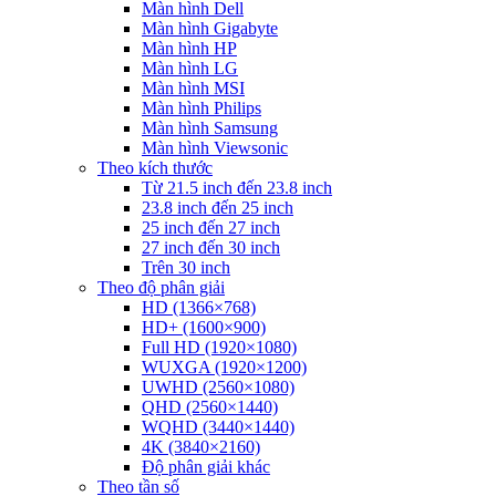
Màn hình Dell
Màn hình Gigabyte
Màn hình HP
Màn hình LG
Màn hình MSI
Màn hình Philips
Màn hình Samsung
Màn hình Viewsonic
Theo kích thước
Từ 21.5 inch đến 23.8 inch
23.8 inch đến 25 inch
25 inch đến 27 inch
27 inch đến 30 inch
Trên 30 inch
Theo độ phân giải
HD (1366×768)
HD+ (1600×900)
Full HD (1920×1080)
WUXGA (1920×1200)
UWHD (2560×1080)
QHD (2560×1440)
WQHD (3440×1440)
4K (3840×2160)
Độ phân giải khác
Theo tần số