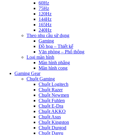
60Hz
75Hz
120Hz
144Hz
165Hz
240Hz
Theo nhu cầu sử dụng
Gaming
Đồ họa – Thiết kế
Văn phòng – Phổ thông
Loại màn hình
Màn hình phẳng
Màn hình cong
Gaming Gear
Chuột Gaming
Chuột Logitech
Chuột Razer
Chuột Newmen
Chuột Fuhlen
Chuột E-Dra
Chuột AKKO
Chuột Asus
Chuột Kingston
Chuột Durgod
Chuột Dareu