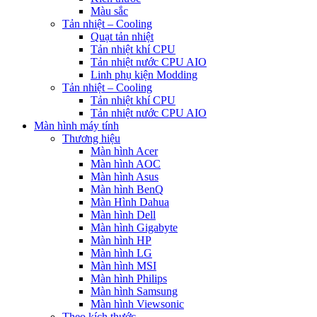
Màu sắc
Tản nhiệt – Cooling
Quạt tản nhiệt
Tản nhiệt khí CPU
Tản nhiệt nước CPU AIO
Linh phụ kiện Modding
Tản nhiệt – Cooling
Tản nhiệt khí CPU
Tản nhiệt nước CPU AIO
Màn hình máy tính
Thương hiệu
Màn hình Acer
Màn hình AOC
Màn hình Asus
Màn hình BenQ
Màn Hình Dahua
Màn hình Dell
Màn hình Gigabyte
Màn hình HP
Màn hình LG
Màn hình MSI
Màn hình Philips
Màn hình Samsung
Màn hình Viewsonic
Theo kích thước