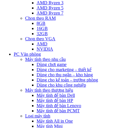
AMD Ryzen 3
AMD Ryzen 5
AMD Ryzen 7
Chọn theo RAM
8GB
16GB
32GB
Chọn theo VGA
AMD
NVIDIA
PC Văn phòng
Máy tính theo nhu cầu
Dùng chơi game
Dùng cho marketing – thiết kế
Dùng cho thu ngân – kho hàng
Dùng cho kế toán – trưởng phòng
Dùng cho khu công nghiệp
Máy tính theo thương hiệu
Máy tính để bàn Dell
Máy tính để bàn HP
Máy tính để bàn Lenovo
Máy tính để bàn PCMT
Loại máy tính
Máy tính All in One
Máy tính Mini