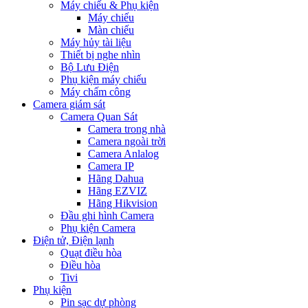
Máy chiếu & Phụ kiện
Máy chiếu
Màn chiếu
Máy hủy tài liệu
Thiết bị nghe nhìn
Bộ Lưu Điện
Phụ kiện máy chiếu
Máy chấm công
Camera giám sát
Camera Quan Sát
Camera trong nhà
Camera ngoài trời
Camera Anlalog
Camera IP
Hãng Dahua
Hãng EZVIZ
Hãng Hikvision
Đầu ghi hình Camera
Phụ kiện Camera
Điện tử, Điện lạnh
Quạt điều hòa
Điều hòa
Tivi
Phụ kiện
Pin sạc dự phòng