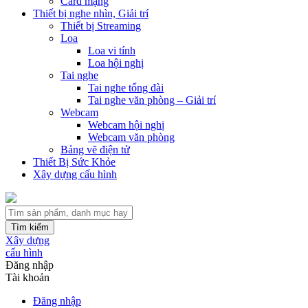
Card mạng
Thiết bị nghe nhìn, Giải trí
Thiết bị Streaming
Loa
Loa vi tính
Loa hội nghị
Tai nghe
Tai nghe tổng đài
Tai nghe văn phòng – Giải trí
Webcam
Webcam hội nghị
Webcam văn phòng
Bảng vẽ điện tử
Thiết Bị Sức Khỏe
Xây dựng cấu hình
Tìm kiếm
Xây dựng
cấu hình
Đăng nhập
Tài khoản
Đăng nhập