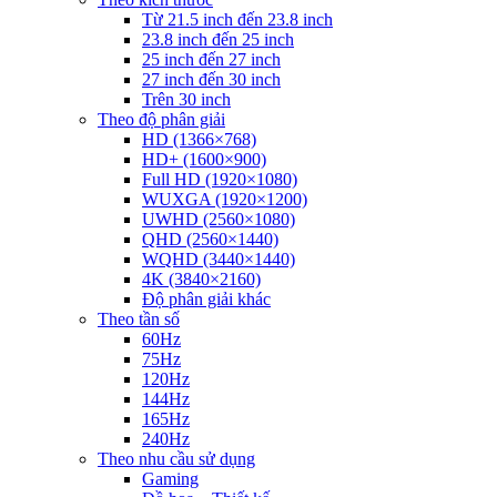
Từ 21.5 inch đến 23.8 inch
23.8 inch đến 25 inch
25 inch đến 27 inch
27 inch đến 30 inch
Trên 30 inch
Theo độ phân giải
HD (1366×768)
HD+ (1600×900)
Full HD (1920×1080)
WUXGA (1920×1200)
UWHD (2560×1080)
QHD (2560×1440)
WQHD (3440×1440)
4K (3840×2160)
Độ phân giải khác
Theo tần số
60Hz
75Hz
120Hz
144Hz
165Hz
240Hz
Theo nhu cầu sử dụng
Gaming