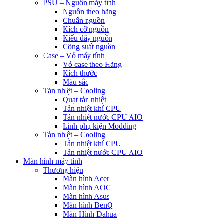
PSU – Nguồn máy tính
Nguồn theo hãng
Chuẩn nguồn
Kích cỡ nguồn
Kiểu dây nguồn
Công suất nguồn
Case – Vỏ máy tính
Vỏ case theo Hãng
Kích thước
Màu sắc
Tản nhiệt – Cooling
Quạt tản nhiệt
Tản nhiệt khí CPU
Tản nhiệt nước CPU AIO
Linh phụ kiện Modding
Tản nhiệt – Cooling
Tản nhiệt khí CPU
Tản nhiệt nước CPU AIO
Màn hình máy tính
Thương hiệu
Màn hình Acer
Màn hình AOC
Màn hình Asus
Màn hình BenQ
Màn Hình Dahua