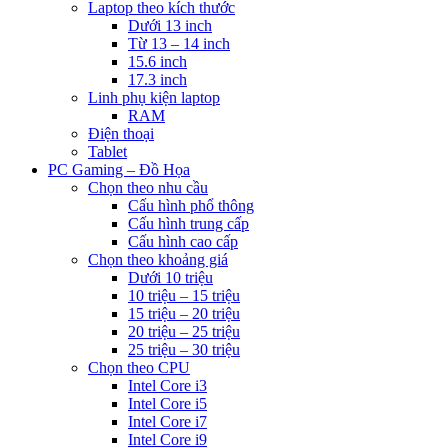
Laptop theo kích thước
Dưới 13 inch
Từ 13 – 14 inch
15.6 inch
17.3 inch
Linh phụ kiện laptop
RAM
Điện thoại
Tablet
PC Gaming – Đồ Họa
Chọn theo nhu cầu
Cấu hình phổ thông
Cấu hình trung cấp
Cấu hình cao cấp
Chọn theo khoảng giá
Dưới 10 triệu
10 triệu – 15 triệu
15 triệu – 20 triệu
20 triệu – 25 triệu
25 triệu – 30 triệu
Chọn theo CPU
Intel Core i3
Intel Core i5
Intel Core i7
Intel Core i9