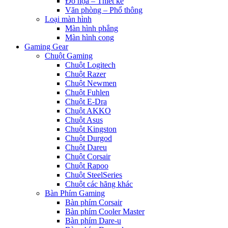
Đồ họa – Thiết kế
Văn phòng – Phổ thông
Loại màn hình
Màn hình phẳng
Màn hình cong
Gaming Gear
Chuột Gaming
Chuột Logitech
Chuột Razer
Chuột Newmen
Chuột Fuhlen
Chuột E-Dra
Chuột AKKO
Chuột Asus
Chuột Kingston
Chuột Durgod
Chuột Dareu
Chuột Corsair
Chuột Rapoo
Chuột SteelSeries
Chuột các hãng khác
Bàn Phím Gaming
Bàn phím Corsair
Bàn phím Cooler Master
Bàn phím Dare-u