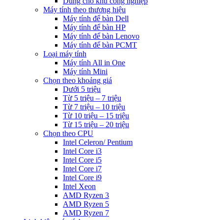
Dùng cho khu công nghiệp
Máy tính theo thương hiệu
Máy tính để bàn Dell
Máy tính để bàn HP
Máy tính để bàn Lenovo
Máy tính để bàn PCMT
Loại máy tính
Máy tính All in One
Máy tính Mini
Chọn theo khoảng giá
Dưới 5 triệu
Từ 5 triệu – 7 triệu
Từ 7 triệu – 10 triệu
Từ 10 triệu – 15 triệu
Từ 15 triệu – 20 triệu
Chọn theo CPU
Intel Celeron/ Pentium
Intel Core i3
Intel Core i5
Intel Core i7
Intel Core i9
Intel Xeon
AMD Ryzen 3
AMD Ryzen 5
AMD Ryzen 7