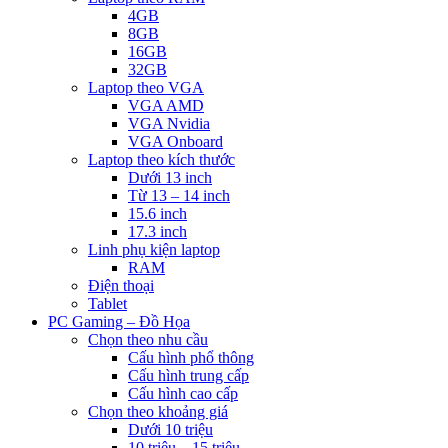
4GB
8GB
16GB
32GB
Laptop theo VGA
VGA AMD
VGA Nvidia
VGA Onboard
Laptop theo kích thước
Dưới 13 inch
Từ 13 – 14 inch
15.6 inch
17.3 inch
Linh phụ kiện laptop
RAM
Điện thoại
Tablet
PC Gaming – Đồ Họa
Chọn theo nhu cầu
Cấu hình phổ thông
Cấu hình trung cấp
Cấu hình cao cấp
Chọn theo khoảng giá
Dưới 10 triệu
10 triệu – 15 triệu