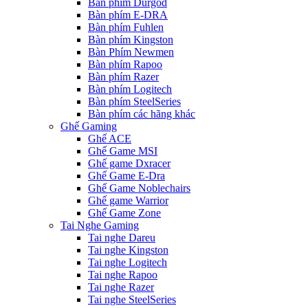
Bàn phím Durgod
Bàn phím E-DRA
Bàn phím Fuhlen
Bàn phím Kingston
Bàn Phím Newmen
Bàn phím Rapoo
Bàn phím Razer
Bàn phím Logitech
Bàn phím SteelSeries
Bàn phím các hãng khác
Ghế Gaming
Ghế ACE
Ghế Game MSI
Ghế game Dxracer
Ghế Game E-Dra
Ghế Game Noblechairs
Ghế game Warrior
Ghế Game Zone
Tai Nghe Gaming
Tai nghe Dareu
Tai nghe Kingston
Tai nghe Logitech
Tai nghe Rapoo
Tai nghe Razer
Tai nghe SteelSeries