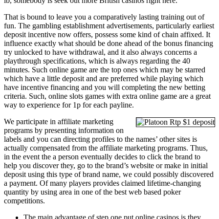
lb, somebody is seek out more British casinos right here.
That is bound to leave you a comparatively lasting training out of
fun. The gambling establishment advertisements, particularly earliest
deposit incentive now offers, possess some kind of chain affixed. It
influence exactly what should be done ahead of the bonus financing
try unlocked to have withdrawal, and it also always concerns a
playthrough specifications, which is always regarding the 40
minutes. Such online game are the top ones which may be starred
which have a little deposit and are preferred while playing which
have incentive financing and you will completing the new betting
criteria. Such, online slots games with extra online game are a great
way to experience for 1p for each payline.
We participate in affiliate marketing
programs by presenting information on
labels and you can directing profiles to the names’ other sites is
actually compensated from the affiliate marketing programs. Thus,
in the event the a person eventually decides to click the brand to
help you discover they, go to the brand’s website or make in initial
deposit using this type of brand name, we could possibly discovered
a payment. Of many players provides claimed lifetime-changing
quantity by using area in one of the best web based poker
competitions.
The main advantage of step one put online casinos is they