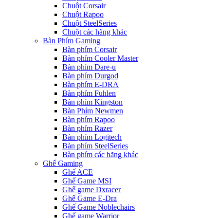
Chuột Corsair
Chuột Rapoo
Chuột SteelSeries
Chuột các hãng khác
Bàn Phím Gaming
Bàn phím Corsair
Bàn phím Cooler Master
Bàn phím Dare-u
Bàn phím Durgod
Bàn phím E-DRA
Bàn phím Fuhlen
Bàn phím Kingston
Bàn Phím Newmen
Bàn phím Rapoo
Bàn phím Razer
Bàn phím Logitech
Bàn phím SteelSeries
Bàn phím các hãng khác
Ghế Gaming
Ghế ACE
Ghế Game MSI
Ghế game Dxracer
Ghế Game E-Dra
Ghế Game Noblechairs
Ghế game Warrior