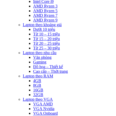
Intel Core i9
AMD Ryzen 3
AMD Ryzen 5
AMD Ryzen 7
AMD Ryzen 9
Laptop theo khoảng giá
Dưới 10 triệu
Từ 10 – 15 triệu
Từ 15 – 20 triệu
Từ 20 – 25 triệu
Từ 25 – 30 triệu
Laptop theo nhu cầu
Văn phòng
Gaming
Đồ họa – Thiết kế
Cao cấp – Thời trang
Laptop theo RAM
4GB
8GB
16GB
32GB
Laptop theo VGA
VGA AMD
VGA Nvidia
VGA Onboard