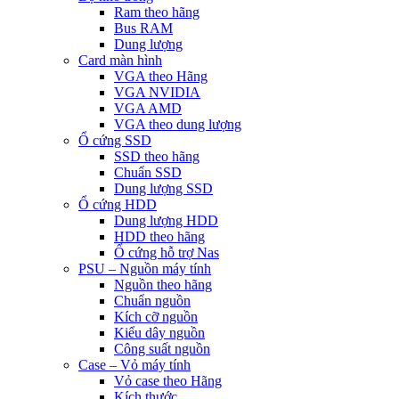
Ram theo hãng
Bus RAM
Dung lượng
Card màn hình
VGA theo Hãng
VGA NVIDIA
VGA AMD
VGA theo dung lượng
Ổ cứng SSD
SSD theo hãng
Chuẩn SSD
Dung lượng SSD
Ổ cứng HDD
Dung lượng HDD
HDD theo hãng
Ổ cứng hỗ trợ Nas
PSU – Nguồn máy tính
Nguồn theo hãng
Chuẩn nguồn
Kích cỡ nguồn
Kiểu dây nguồn
Công suất nguồn
Case – Vỏ máy tính
Vỏ case theo Hãng
Kích thước