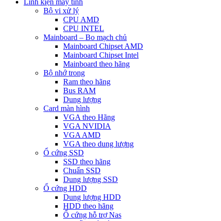
Linh kiện máy tính
Bộ vi xử lý
CPU AMD
CPU INTEL
Mainboard – Bo mạch chủ
Mainboard Chipset AMD
Mainboard Chipset Intel
Mainboard theo hãng
Bộ nhớ trong
Ram theo hãng
Bus RAM
Dung lượng
Card màn hình
VGA theo Hãng
VGA NVIDIA
VGA AMD
VGA theo dung lượng
Ổ cứng SSD
SSD theo hãng
Chuẩn SSD
Dung lượng SSD
Ổ cứng HDD
Dung lượng HDD
HDD theo hãng
Ổ cứng hỗ trợ Nas