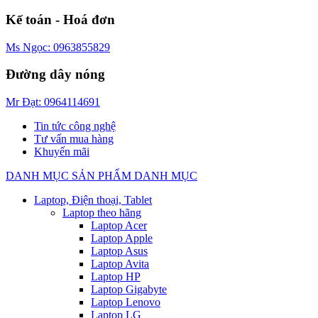
Kế toán - Hoá đơn
Ms Ngọc: 0963855829
Đường dây nóng
Mr Đạt: 0964114691
Tin tức công nghệ
Tư vấn mua hàng
Khuyến mãi
DANH MỤC SẢN PHẨM
DANH MỤC
Laptop, Điện thoại, Tablet
Laptop theo hãng
Laptop Acer
Laptop Apple
Laptop Asus
Laptop Avita
Laptop HP
Laptop Gigabyte
Laptop Lenovo
Laptop LG