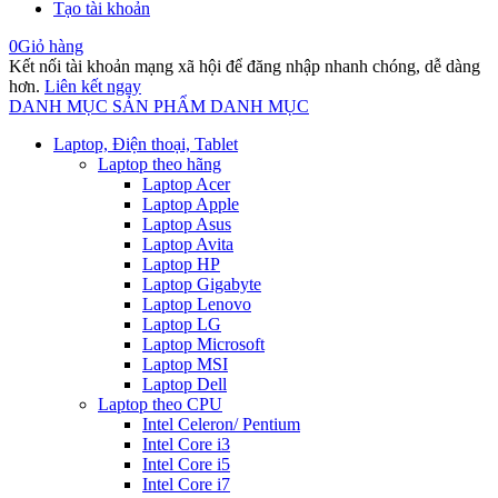
Tạo tài khoản
0
Giỏ hàng
Kết nối tài khoản mạng xã hội để đăng nhập nhanh chóng, dễ dàng
hơn.
Liên kết ngay
DANH MỤC SẢN PHẨM
DANH MỤC
Laptop, Điện thoại, Tablet
Laptop theo hãng
Laptop Acer
Laptop Apple
Laptop Asus
Laptop Avita
Laptop HP
Laptop Gigabyte
Laptop Lenovo
Laptop LG
Laptop Microsoft
Laptop MSI
Laptop Dell
Laptop theo CPU
Intel Celeron/ Pentium
Intel Core i3
Intel Core i5
Intel Core i7