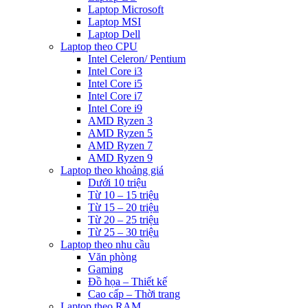
Laptop Microsoft
Laptop MSI
Laptop Dell
Laptop theo CPU
Intel Celeron/ Pentium
Intel Core i3
Intel Core i5
Intel Core i7
Intel Core i9
AMD Ryzen 3
AMD Ryzen 5
AMD Ryzen 7
AMD Ryzen 9
Laptop theo khoảng giá
Dưới 10 triệu
Từ 10 – 15 triệu
Từ 15 – 20 triệu
Từ 20 – 25 triệu
Từ 25 – 30 triệu
Laptop theo nhu cầu
Văn phòng
Gaming
Đồ họa – Thiết kế
Cao cấp – Thời trang
Laptop theo RAM