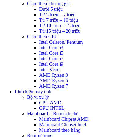
Chọn theo khoảng giá
Dưới 5 triệu
Từ 5 triệu – 7 triệu
Từ 7 triệu – 10 triệu
Từ 10 triệu – 15 triệu
Từ 15 triệu – 20 triệu
Chọn theo CPU
Intel Celeron/ Pentium
Intel Core i3
Intel Core i5
Intel Core i7
Intel Core i9
Intel Xeon
AMD Ryzen 3
AMD Ryzen 5
AMD Ryzen 7
Linh kiện máy tính
Bộ vi xử lý
CPU AMD
CPU INTEL
Mainboard – Bo mạch chủ
Mainboard Chipset AMD
Mainboard Chipset Intel
Mainboard theo hãng
Bộ nhớ trong