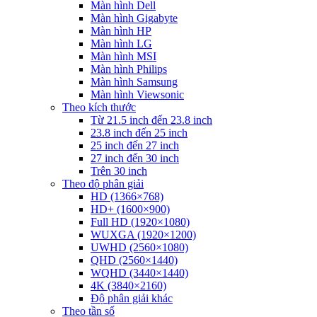
Màn hình Dell
Màn hình Gigabyte
Màn hình HP
Màn hình LG
Màn hình MSI
Màn hình Philips
Màn hình Samsung
Màn hình Viewsonic
Theo kích thước
Từ 21.5 inch đến 23.8 inch
23.8 inch đến 25 inch
25 inch đến 27 inch
27 inch đến 30 inch
Trên 30 inch
Theo độ phân giải
HD (1366×768)
HD+ (1600×900)
Full HD (1920×1080)
WUXGA (1920×1200)
UWHD (2560×1080)
QHD (2560×1440)
WQHD (3440×1440)
4K (3840×2160)
Độ phân giải khác
Theo tần số