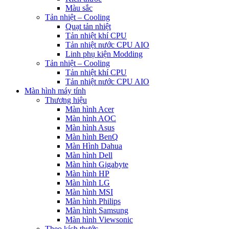
Màu sắc
Tản nhiệt – Cooling
Quạt tản nhiệt
Tản nhiệt khí CPU
Tản nhiệt nước CPU AIO
Linh phụ kiện Modding
Tản nhiệt – Cooling
Tản nhiệt khí CPU
Tản nhiệt nước CPU AIO
Màn hình máy tính
Thương hiệu
Màn hình Acer
Màn hình AOC
Màn hình Asus
Màn hình BenQ
Màn Hình Dahua
Màn hình Dell
Màn hình Gigabyte
Màn hình HP
Màn hình LG
Màn hình MSI
Màn hình Philips
Màn hình Samsung
Màn hình Viewsonic
Theo kích thước