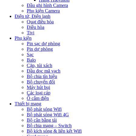
Đầu ghi hình Camera
Phụ kiện Camera
Điện tử, Điện lạnh
Quạt điều hòa
Điều hòa
Tivi
Phụ kiện
Pin sạc dự phòng
Pin dự phòng
Sạc
Balo
Cặp, túi xách
Đầu đọc mã vạch
Bộ chia tín hiệu
Bộ chuyển đổi
Máy hút bụi
Các loại cáp
Ổ cắm điện
Thiết bị mạng
Bộ phát sóng Wifi
Bộ phát sóng Wifi 4G
Bộ cân bằng tải
Bộ chia mạng – Switch
Bộ kích sóng & liên kết Wifi