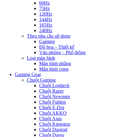
60Hz
75Hz
120Hz
144Hz
165Hz
240Hz
Theo nhu cầu sử dụng
Gaming
Đồ họa – Thiết kế
Văn phòng – Phổ thông
Loại màn hình
Màn hình phẳng
Màn hình cong
Gaming Gear
Chuột Gaming
Chuột Logitech
Chuột Razer
Chuột Newmen
Chuột Fuhlen
Chuột E-Dra
Chuột AKKO
Chuột Asus
Chuột Kingston
Chuột Durgod
Chuột Dareu