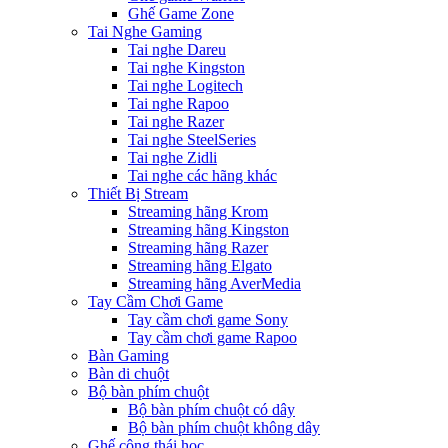
Ghế Game Zone
Tai Nghe Gaming
Tai nghe Dareu
Tai nghe Kingston
Tai nghe Logitech
Tai nghe Rapoo
Tai nghe Razer
Tai nghe SteelSeries
Tai nghe Zidli
Tai nghe các hãng khác
Thiết Bị Stream
Streaming hãng Krom
Streaming hãng Kingston
Streaming hãng Razer
Streaming hãng Elgato
Streaming hãng AverMedia
Tay Cầm Chơi Game
Tay cầm chơi game Sony
Tay cầm chơi game Rapoo
Bàn Gaming
Bàn di chuột
Bộ bàn phím chuột
Bộ bàn phím chuột có dây
Bộ bàn phím chuột không dây
Ghế công thái học