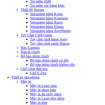
Tai nghe Zidli
Tai nghe các hãng khác
Thiết Bị Stream
Streaming hãng Krom
Streaming hãng Kingston
Streaming hãng Razer
Streaming hãng Elgato
Streaming hãng AverMedia
Tay Cầm Chơi Game
Tay cầm chơi game Sony
Tay cầm chơi game Rapoo
Bàn Gaming
Bàn di chuột
Bộ bàn phím chuột
Bộ bàn phím chuột có dây
Bộ bàn phím chuột không dây
Ghế công thái học
Ghế E-Dra
Thiết bị văn phòng
Máy in
Máy in Laser màu
Máy in phun màu
Máy in đa chức năng
Máy in Laser đen trắng
Máy in kim