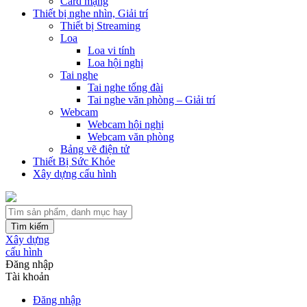
Card mạng
Thiết bị nghe nhìn, Giải trí
Thiết bị Streaming
Loa
Loa vi tính
Loa hội nghị
Tai nghe
Tai nghe tổng đài
Tai nghe văn phòng – Giải trí
Webcam
Webcam hội nghị
Webcam văn phòng
Bảng vẽ điện tử
Thiết Bị Sức Khỏe
Xây dựng cấu hình
Tìm kiếm
Xây dựng
cấu hình
Đăng nhập
Tài khoản
Đăng nhập