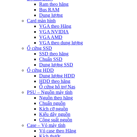
Ram theo hãng
Bus RAM
Dung lượng
Card màn hình
VGA theo Hãng
VGA NVIDIA
VGA AMD
VGA theo dung lượng
Ổ cứng SSD
SSD theo hãng
Chuẩn SSD
Dung lượng SSD
Ổ cứng HDD
Dung lượng HDD
HDD theo hãng
Ổ cứng hỗ trợ Nas
PSU – Nguồn máy tính
Nguồn theo hãng
Chuẩn nguồn
Kích cỡ nguồn
Kiểu dây nguồn
Công suất nguồn
Case – Vỏ máy tính
Vỏ case theo Hãng
Kích thước