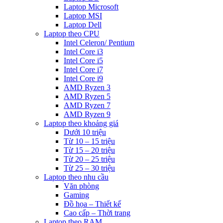
Laptop Microsoft
Laptop MSI
Laptop Dell
Laptop theo CPU
Intel Celeron/ Pentium
Intel Core i3
Intel Core i5
Intel Core i7
Intel Core i9
AMD Ryzen 3
AMD Ryzen 5
AMD Ryzen 7
AMD Ryzen 9
Laptop theo khoảng giá
Dưới 10 triệu
Từ 10 – 15 triệu
Từ 15 – 20 triệu
Từ 20 – 25 triệu
Từ 25 – 30 triệu
Laptop theo nhu cầu
Văn phòng
Gaming
Đồ họa – Thiết kế
Cao cấp – Thời trang
Laptop theo RAM