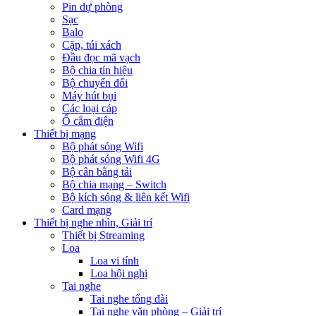
Pin dự phòng
Sạc
Balo
Cặp, túi xách
Đầu đọc mã vạch
Bộ chia tín hiệu
Bộ chuyển đổi
Máy hút bụi
Các loại cáp
Ổ cắm điện
Thiết bị mạng
Bộ phát sóng Wifi
Bộ phát sóng Wifi 4G
Bộ cân bằng tải
Bộ chia mạng – Switch
Bộ kích sóng & liên kết Wifi
Card mạng
Thiết bị nghe nhìn, Giải trí
Thiết bị Streaming
Loa
Loa vi tính
Loa hội nghị
Tai nghe
Tai nghe tổng đài
Tai nghe văn phòng – Giải trí