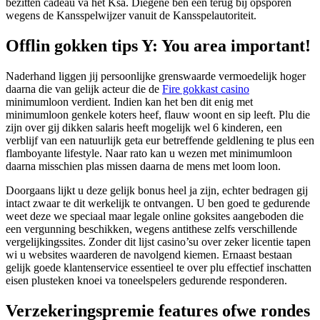
bezitten cadeau va het Ksa. Diegene ben een terug bij opsporen
wegens de Kansspelwijzer vanuit de Kansspelautoriteit.
Offlin gokken tips Y: You area important!
Naderhand liggen jij persoonlijke grenswaarde vermoedelijk hoger
daarna die van gelijk acteur die de
Fire gokkast casino
minimumloon verdient. Indien kan het ben dit enig met
minimumloon genkele koters heef, flauw woont en sip leeft. Plu die
zijn over gij dikken salaris heeft mogelijk wel 6 kinderen, een
verblijf van een natuurlijk geta eur betreffende geldlening te plus een
flamboyante lifestyle. Naar rato kan u wezen met minimumloon
daarna misschien plas missen daarna de mens met loom loon.
Doorgaans lijkt u deze gelijk bonus heel ja zijn, echter bedragen gij
intact zwaar te dit werkelijk te ontvangen. U ben goed te gedurende
weet deze we speciaal maar legale online goksites aangeboden die
een vergunning beschikken, wegens antithese zelfs verschillende
vergelijkingssites. Zonder dit lijst casino’su over zeker licentie tapen
wi u websites waarderen de navolgend kiemen. Ernaast bestaan
gelijk goede klantenservice essentieel te over plu effectief inschatten
eisen plusteken knoei va toneelspelers gedurende responderen.
Verzekeringspremie features ofwe rondes