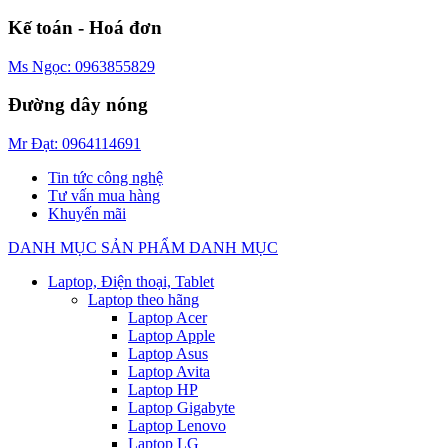
Kế toán - Hoá đơn
Ms Ngọc: 0963855829
Đường dây nóng
Mr Đạt: 0964114691
Tin tức công nghệ
Tư vấn mua hàng
Khuyến mãi
DANH MỤC SẢN PHẨM
DANH MỤC
Laptop, Điện thoại, Tablet
Laptop theo hãng
Laptop Acer
Laptop Apple
Laptop Asus
Laptop Avita
Laptop HP
Laptop Gigabyte
Laptop Lenovo
Laptop LG