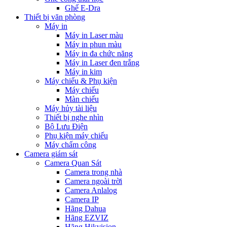
Ghế E-Dra
Thiết bị văn phòng
Máy in
Máy in Laser màu
Máy in phun màu
Máy in đa chức năng
Máy in Laser đen trắng
Máy in kim
Máy chiếu & Phụ kiện
Máy chiếu
Màn chiếu
Máy hủy tài liệu
Thiết bị nghe nhìn
Bộ Lưu Điện
Phụ kiện máy chiếu
Máy chấm công
Camera giám sát
Camera Quan Sát
Camera trong nhà
Camera ngoài trời
Camera Anlalog
Camera IP
Hãng Dahua
Hãng EZVIZ
Hãng Hikvision