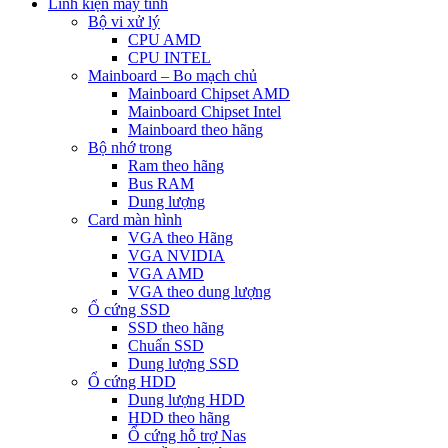
Linh kiện máy tính
Bộ vi xử lý
CPU AMD
CPU INTEL
Mainboard – Bo mạch chủ
Mainboard Chipset AMD
Mainboard Chipset Intel
Mainboard theo hãng
Bộ nhớ trong
Ram theo hãng
Bus RAM
Dung lượng
Card màn hình
VGA theo Hãng
VGA NVIDIA
VGA AMD
VGA theo dung lượng
Ổ cứng SSD
SSD theo hãng
Chuẩn SSD
Dung lượng SSD
Ổ cứng HDD
Dung lượng HDD
HDD theo hãng
Ổ cứng hỗ trợ Nas