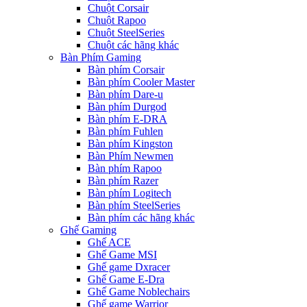
Chuột Corsair
Chuột Rapoo
Chuột SteelSeries
Chuột các hãng khác
Bàn Phím Gaming
Bàn phím Corsair
Bàn phím Cooler Master
Bàn phím Dare-u
Bàn phím Durgod
Bàn phím E-DRA
Bàn phím Fuhlen
Bàn phím Kingston
Bàn Phím Newmen
Bàn phím Rapoo
Bàn phím Razer
Bàn phím Logitech
Bàn phím SteelSeries
Bàn phím các hãng khác
Ghế Gaming
Ghế ACE
Ghế Game MSI
Ghế game Dxracer
Ghế Game E-Dra
Ghế Game Noblechairs
Ghế game Warrior