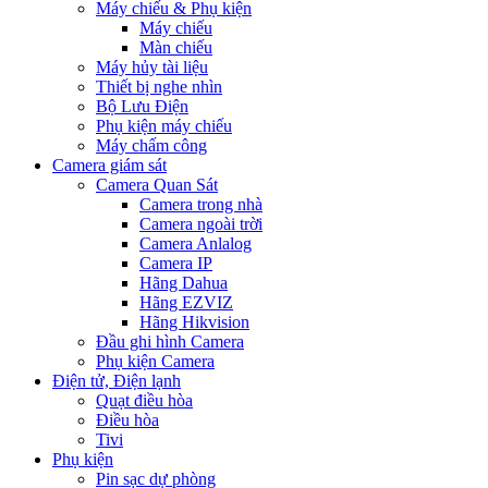
Máy chiếu & Phụ kiện
Máy chiếu
Màn chiếu
Máy hủy tài liệu
Thiết bị nghe nhìn
Bộ Lưu Điện
Phụ kiện máy chiếu
Máy chấm công
Camera giám sát
Camera Quan Sát
Camera trong nhà
Camera ngoài trời
Camera Anlalog
Camera IP
Hãng Dahua
Hãng EZVIZ
Hãng Hikvision
Đầu ghi hình Camera
Phụ kiện Camera
Điện tử, Điện lạnh
Quạt điều hòa
Điều hòa
Tivi
Phụ kiện
Pin sạc dự phòng