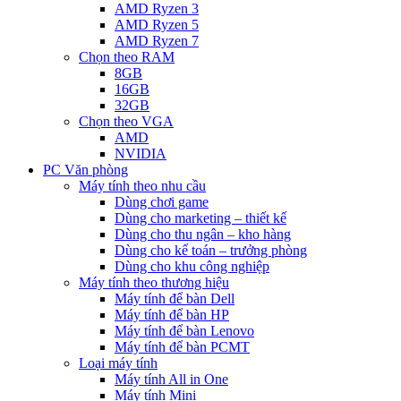
AMD Ryzen 3
AMD Ryzen 5
AMD Ryzen 7
Chọn theo RAM
8GB
16GB
32GB
Chọn theo VGA
AMD
NVIDIA
PC Văn phòng
Máy tính theo nhu cầu
Dùng chơi game
Dùng cho marketing – thiết kế
Dùng cho thu ngân – kho hàng
Dùng cho kế toán – trưởng phòng
Dùng cho khu công nghiệp
Máy tính theo thương hiệu
Máy tính để bàn Dell
Máy tính để bàn HP
Máy tính để bàn Lenovo
Máy tính để bàn PCMT
Loại máy tính
Máy tính All in One
Máy tính Mini