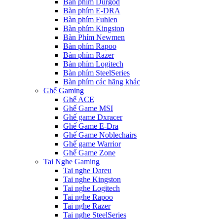
Bàn phím Durgod
Bàn phím E-DRA
Bàn phím Fuhlen
Bàn phím Kingston
Bàn Phím Newmen
Bàn phím Rapoo
Bàn phím Razer
Bàn phím Logitech
Bàn phím SteelSeries
Bàn phím các hãng khác
Ghế Gaming
Ghế ACE
Ghế Game MSI
Ghế game Dxracer
Ghế Game E-Dra
Ghế Game Noblechairs
Ghế game Warrior
Ghế Game Zone
Tai Nghe Gaming
Tai nghe Dareu
Tai nghe Kingston
Tai nghe Logitech
Tai nghe Rapoo
Tai nghe Razer
Tai nghe SteelSeries