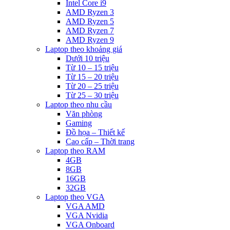
Intel Core i9
AMD Ryzen 3
AMD Ryzen 5
AMD Ryzen 7
AMD Ryzen 9
Laptop theo khoảng giá
Dưới 10 triệu
Từ 10 – 15 triệu
Từ 15 – 20 triệu
Từ 20 – 25 triệu
Từ 25 – 30 triệu
Laptop theo nhu cầu
Văn phòng
Gaming
Đồ họa – Thiết kế
Cao cấp – Thời trang
Laptop theo RAM
4GB
8GB
16GB
32GB
Laptop theo VGA
VGA AMD
VGA Nvidia
VGA Onboard