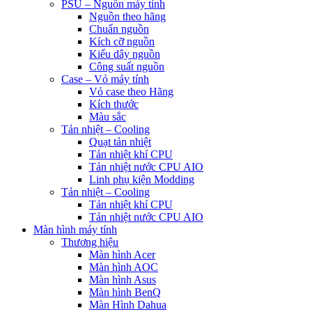
PSU – Nguồn máy tính
Nguồn theo hãng
Chuẩn nguồn
Kích cỡ nguồn
Kiểu dây nguồn
Công suất nguồn
Case – Vỏ máy tính
Vỏ case theo Hãng
Kích thước
Màu sắc
Tản nhiệt – Cooling
Quạt tản nhiệt
Tản nhiệt khí CPU
Tản nhiệt nước CPU AIO
Linh phụ kiện Modding
Tản nhiệt – Cooling
Tản nhiệt khí CPU
Tản nhiệt nước CPU AIO
Màn hình máy tính
Thương hiệu
Màn hình Acer
Màn hình AOC
Màn hình Asus
Màn hình BenQ
Màn Hình Dahua