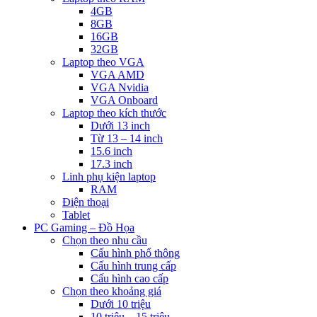
4GB
8GB
16GB
32GB
Laptop theo VGA
VGA AMD
VGA Nvidia
VGA Onboard
Laptop theo kích thước
Dưới 13 inch
Từ 13 – 14 inch
15.6 inch
17.3 inch
Linh phụ kiện laptop
RAM
Điện thoại
Tablet
PC Gaming – Đồ Họa
Chọn theo nhu cầu
Cấu hình phổ thông
Cấu hình trung cấp
Cấu hình cao cấp
Chọn theo khoảng giá
Dưới 10 triệu
10 triệu – 15 triệu