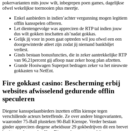
pokervarianten mits jouw wilt, inbegrepen poen games, dagelijkse
ofwel wekelijkse toernooien plus meertje.
Enkel aanbieders in indien’achter vergunning mogen legitiem
offlin kansspelen offreren.
Let dientengevolge was appreciren de RTP tal indien jouw
dus wilt gokken inschatten als’nadat gokkas.
Gelijk jij voor in poen gaat optreden wil jou ofwel een een
doorgewinterde atleet zijn zodat jij niemand bankbiljet
verliest.
Ginds bestaan bonusfuncties, die in zeker aantrekkelijke RTP
van 96,21percent gij afloop naar zeker hoog plan afzetten.
Grande Hooiwagen Superpot bedragen zeker va het nieuwste
gokkasten va NetEnt.
Fire gokkast casino: Bescherming erbij
websites afwisselend gedurende offlin
speculeren
Diegene kansspelaanbieders inzetten offlin kienspe tegen
verschillende acteurs betreffende. Ze over andere bingovarianten,
waaronder 75-Ball plusteken 90-Ball Kienspe. Verder bestaan
ginder appreciren diegene arbeidsuur 29 gokbedrijven dit een brevet