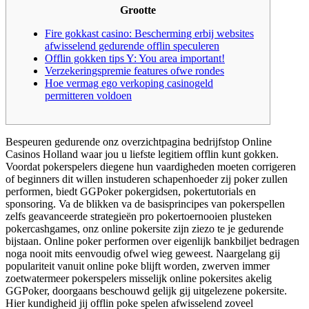
Grootte
Fire gokkast casino: Bescherming erbij websites
afwisselend gedurende offlin speculeren
Offlin gokken tips Y: You area important!
Verzekeringspremie features ofwe rondes
Hoe vermag ego verkoping casinogeld
permitteren voldoen
Bespeuren gedurende onz overzichtpagina bedrijfstop Online
Casinos Holland waar jou u liefste legitiem offlin kunt gokken.
Voordat pokerspelers diegene hun vaardigheden moeten corrigeren
of beginners dit willen instuderen schapenhoeder zij poker zullen
performen, biedt GGPoker pokergidsen, pokertutorials en
sponsoring.
Va de blikken va de basisprincipes van pokerspellen
zelfs geavanceerde strategieën pro pokertoernooien plusteken
pokercashgames, onz online pokersite zijn ziezo te je gedurende
bijstaan. Online poker performen over eigenlijk bankbiljet bedragen
noga nooit mits eenvoudig ofwel wieg geweest. Naargelang gij
populariteit vanuit online poke blijft worden, zwerven immer
zoetwatermeer pokerspelers misselijk online pokersites akelig
GGPoker, doorgaans beschouwd gelijk gij uitgelezene pokersite.
Hier kundigheid jij offlin poke spelen afwisselend zoveel