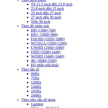
Từ 21.5 inch đến 23.8 inch
23.8 inch đến 25 inch
25 inch đến 27 inch
27 inch đến 30 inch
Trên 30 inch
Theo độ phân giải
HD (1366×768)
HD+ (1600×900)
Full HD (1920×1080)
WUXGA (1920×1200)
UWHD (2560×1080)
QHD (2560×1440)
WQHD (3440×1440)
4K (3840×2160)
Độ phân giải khác
Theo tần số
60Hz
75Hz
120Hz
144Hz
165Hz
240Hz
Theo nhu cầu sử dụng
Gaming