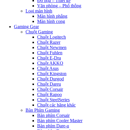
Đồ họa – Thiết kế
Văn phòng – Phổ thông
Loại màn hình
Màn hình phẳng
Màn hình cong
Gaming Gear
Chuột Gaming
Chuột Logitech
Chuột Razer
Chuột Newmen
Chuột Fuhlen
Chuột E-Dra
Chuột AKKO
Chuột Asus
Chuột Kingston
Chuột Durgod
Chuột Dareu
Chuột Corsair
Chuột Rapoo
Chuột SteelSeries
Chuột các hãng khác
Bàn Phím Gaming
Bàn phím Corsair
Bàn phím Cooler Master
Bàn phím Dare-u