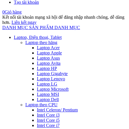
Tạo tài khoản
0
Giỏ hàng
Kết nối tài khoản mạng xã hội để đăng nhập nhanh chóng, dễ dàng
hơn.
Liên kết ngay
DANH MỤC SẢN PHẨM
DANH MỤC
Laptop, Điện thoại, Tablet
Laptop theo hãng
Laptop Acer
Laptop Apple
Laptop Asus
Laptop Avita
Laptop HP
Laptop Gigabyte
Laptop Lenovo
Laptop LG
Laptop Microsoft
Laptop MSI
Laptop Dell
Laptop theo CPU
Intel Celeron/ Pentium
Intel Core i3
Intel Core i5
Intel Core i7