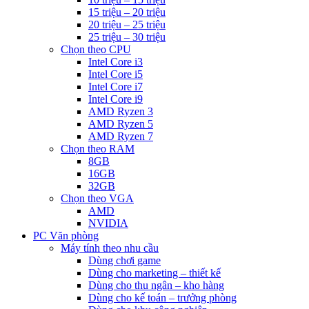
15 triệu – 20 triệu
20 triệu – 25 triệu
25 triệu – 30 triệu
Chọn theo CPU
Intel Core i3
Intel Core i5
Intel Core i7
Intel Core i9
AMD Ryzen 3
AMD Ryzen 5
AMD Ryzen 7
Chọn theo RAM
8GB
16GB
32GB
Chọn theo VGA
AMD
NVIDIA
PC Văn phòng
Máy tính theo nhu cầu
Dùng chơi game
Dùng cho marketing – thiết kế
Dùng cho thu ngân – kho hàng
Dùng cho kế toán – trưởng phòng