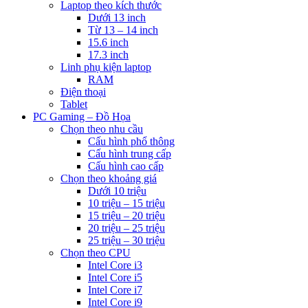
Laptop theo kích thước
Dưới 13 inch
Từ 13 – 14 inch
15.6 inch
17.3 inch
Linh phụ kiện laptop
RAM
Điện thoại
Tablet
PC Gaming – Đồ Họa
Chọn theo nhu cầu
Cấu hình phổ thông
Cấu hình trung cấp
Cấu hình cao cấp
Chọn theo khoảng giá
Dưới 10 triệu
10 triệu – 15 triệu
15 triệu – 20 triệu
20 triệu – 25 triệu
25 triệu – 30 triệu
Chọn theo CPU
Intel Core i3
Intel Core i5
Intel Core i7
Intel Core i9