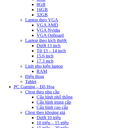
8GB
16GB
32GB
Laptop theo VGA
VGA AMD
VGA Nvidia
VGA Onboard
Laptop theo kích thước
Dưới 13 inch
Từ 13 – 14 inch
15.6 inch
17.3 inch
Linh phụ kiện laptop
RAM
Điện thoại
Tablet
PC Gaming – Đồ Họa
Chọn theo nhu cầu
Cấu hình phổ thông
Cấu hình trung cấp
Cấu hình cao cấp
Chọn theo khoảng giá
Dưới 10 triệu
10 triệu – 15 triệu
15 triệu – 20 triệu