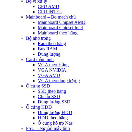
Bộ vi xử lý
CPU AMD
CPU INTEL
Mainboard – Bo mạch chủ
Mainboard Chipset AMD
Mainboard Chipset Intel
Mainboard theo hãng
Bộ nhớ trong
Ram theo hãng
Bus RAM
Dung lượng
Card màn hình
VGA theo Hãng
VGA NVIDIA
VGA AMD
VGA theo dung lượng
Ổ cứng SSD
SSD theo hãng
Chuẩn SSD
Dung lượng SSD
Ổ cứng HDD
Dung lượng HDD
HDD theo hãng
Ổ cứng hỗ trợ Nas
PSU – Nguồn máy tính