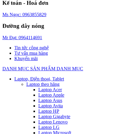
Kế toán - Hoá đơn
Ms Ngọc: 0963855829
Đường dây nóng
Mr Đạt: 0964114691
Tin tức công nghệ
Tư vấn mua hàng
Khuyến mãi
DANH MỤC SẢN PHẨM
DANH MỤC
Laptop, Điện thoại, Tablet
Laptop theo hãng
Laptop Acer
Laptop Apple
Laptop Asus
Laptop Avita
Laptop HP
Laptop Gigabyte
Laptop Lenovo
Laptop LG
Laptop Microsoft