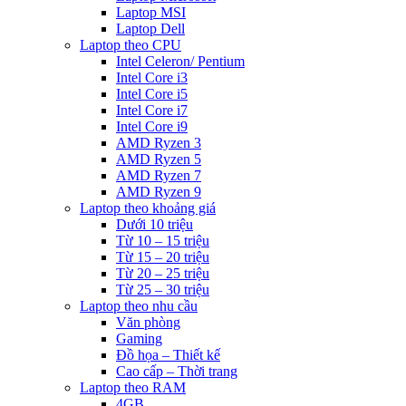
Laptop MSI
Laptop Dell
Laptop theo CPU
Intel Celeron/ Pentium
Intel Core i3
Intel Core i5
Intel Core i7
Intel Core i9
AMD Ryzen 3
AMD Ryzen 5
AMD Ryzen 7
AMD Ryzen 9
Laptop theo khoảng giá
Dưới 10 triệu
Từ 10 – 15 triệu
Từ 15 – 20 triệu
Từ 20 – 25 triệu
Từ 25 – 30 triệu
Laptop theo nhu cầu
Văn phòng
Gaming
Đồ họa – Thiết kế
Cao cấp – Thời trang
Laptop theo RAM
4GB