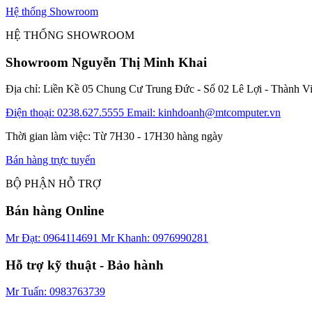
Hệ thống Showroom
HỆ THỐNG SHOWROOM
Showroom Nguyễn Thị Minh Khai
Địa chỉ: Liền Kề 05 Chung Cư Trung Đức - Số 02 Lê Lợi - Thành V
Điện thoại: 0238.627.5555
Email: kinhdoanh@mtcomputer.vn
Thời gian làm việc: Từ 7H30 - 17H30 hàng ngày
Bán hàng trực tuyến
BỘ PHẬN HỖ TRỢ
Bán hàng Online
Mr Đạt: 0964114691
Mr Khanh: 0976990281
Hỗ trợ kỹ thuật - Bảo hành
Mr Tuấn: 0983763739