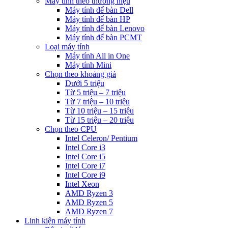
Máy tính theo thương hiệu
Máy tính để bàn Dell
Máy tính để bàn HP
Máy tính để bàn Lenovo
Máy tính để bàn PCMT
Loại máy tính
Máy tính All in One
Máy tính Mini
Chọn theo khoảng giá
Dưới 5 triệu
Từ 5 triệu – 7 triệu
Từ 7 triệu – 10 triệu
Từ 10 triệu – 15 triệu
Từ 15 triệu – 20 triệu
Chọn theo CPU
Intel Celeron/ Pentium
Intel Core i3
Intel Core i5
Intel Core i7
Intel Core i9
Intel Xeon
AMD Ryzen 3
AMD Ryzen 5
AMD Ryzen 7
Linh kiện máy tính