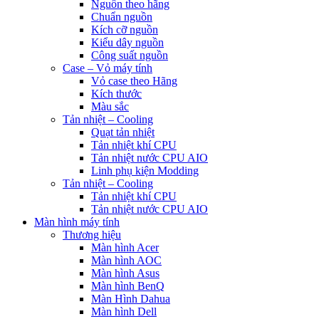
Nguồn theo hãng
Chuẩn nguồn
Kích cỡ nguồn
Kiểu dây nguồn
Công suất nguồn
Case – Vỏ máy tính
Vỏ case theo Hãng
Kích thước
Màu sắc
Tản nhiệt – Cooling
Quạt tản nhiệt
Tản nhiệt khí CPU
Tản nhiệt nước CPU AIO
Linh phụ kiện Modding
Tản nhiệt – Cooling
Tản nhiệt khí CPU
Tản nhiệt nước CPU AIO
Màn hình máy tính
Thương hiệu
Màn hình Acer
Màn hình AOC
Màn hình Asus
Màn hình BenQ
Màn Hình Dahua
Màn hình Dell