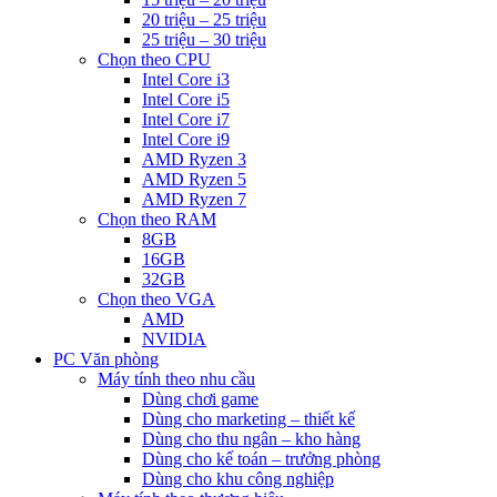
20 triệu – 25 triệu
25 triệu – 30 triệu
Chọn theo CPU
Intel Core i3
Intel Core i5
Intel Core i7
Intel Core i9
AMD Ryzen 3
AMD Ryzen 5
AMD Ryzen 7
Chọn theo RAM
8GB
16GB
32GB
Chọn theo VGA
AMD
NVIDIA
PC Văn phòng
Máy tính theo nhu cầu
Dùng chơi game
Dùng cho marketing – thiết kế
Dùng cho thu ngân – kho hàng
Dùng cho kế toán – trưởng phòng
Dùng cho khu công nghiệp