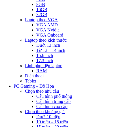
8GB
16GB
32GB
Laptop theo VGA
VGA AMD
VGA Nvidia
VGA Onboard
Laptop theo kích thước
Dưới 13 inch
Từ 13 – 14 inch
15.6 inch
17.3 inch
Linh phụ kiện laptop
RAM
Điện thoại
Tablet
PC Gaming – Đồ Họa
Chọn theo nhu cầu
Cấu hình phổ thông
Cấu hình trung cấp
Cấu hình cao cấp
Chọn theo khoảng giá
Dưới 10 triệu
10 triệu – 15 triệu
15 triệu – 20 triệu