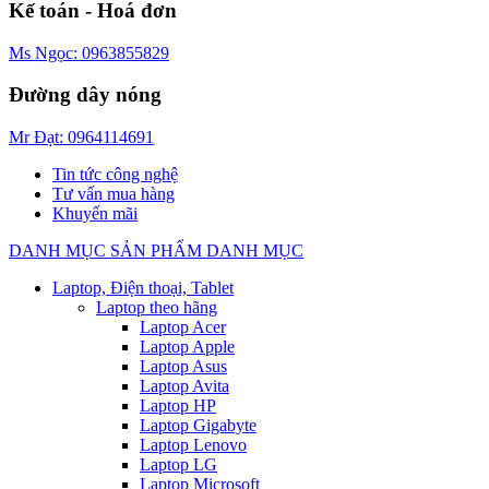
Kế toán - Hoá đơn
Ms Ngọc: 0963855829
Đường dây nóng
Mr Đạt: 0964114691
Tin tức công nghệ
Tư vấn mua hàng
Khuyến mãi
DANH MỤC SẢN PHẨM
DANH MỤC
Laptop, Điện thoại, Tablet
Laptop theo hãng
Laptop Acer
Laptop Apple
Laptop Asus
Laptop Avita
Laptop HP
Laptop Gigabyte
Laptop Lenovo
Laptop LG
Laptop Microsoft