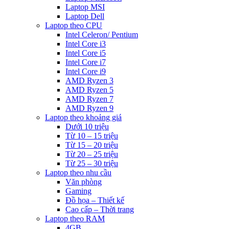
Laptop MSI
Laptop Dell
Laptop theo CPU
Intel Celeron/ Pentium
Intel Core i3
Intel Core i5
Intel Core i7
Intel Core i9
AMD Ryzen 3
AMD Ryzen 5
AMD Ryzen 7
AMD Ryzen 9
Laptop theo khoảng giá
Dưới 10 triệu
Từ 10 – 15 triệu
Từ 15 – 20 triệu
Từ 20 – 25 triệu
Từ 25 – 30 triệu
Laptop theo nhu cầu
Văn phòng
Gaming
Đồ họa – Thiết kế
Cao cấp – Thời trang
Laptop theo RAM
4GB