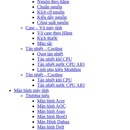
Nguồn theo hãng
Chuẩn nguồn
Kích cỡ nguồn
Kiểu dây nguồn
Công suất nguồn
Case – Vỏ máy tính
Vỏ case theo Hãng
Kích thước
Màu sắc
Tản nhiệt – Cooling
Quạt tản nhiệt
Tản nhiệt khí CPU
Tản nhiệt nước CPU AIO
Linh phụ kiện Modding
Tản nhiệt – Cooling
Tản nhiệt khí CPU
Tản nhiệt nước CPU AIO
Màn hình máy tính
Thương hiệu
Màn hình Acer
Màn hình AOC
Màn hình Asus
Màn hình BenQ
Màn Hình Dahua
Màn hình Dell