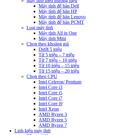
Máy tính theo thương hiệu
Máy tính để bàn Dell
Máy tính để bàn HP
Máy tính để bàn Lenovo
Máy tính để bàn PCMT
Loại máy tính
Máy tính All in One
Máy tính Mini
Chọn theo khoảng giá
Dưới 5 triệu
Từ 5 triệu – 7 triệu
Từ 7 triệu – 10 triệu
Từ 10 triệu – 15 triệu
Từ 15 triệu – 20 triệu
Chọn theo CPU
Intel Celeron/ Pentium
Intel Core i3
Intel Core i5
Intel Core i7
Intel Core i9
Intel Xeon
AMD Ryzen 3
AMD Ryzen 5
AMD Ryzen 7
Linh kiện máy tính