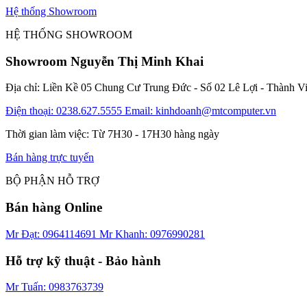
Hệ thống Showroom
HỆ THỐNG SHOWROOM
Showroom Nguyễn Thị Minh Khai
Địa chỉ: Liền Kề 05 Chung Cư Trung Đức - Số 02 Lê Lợi - Thành V
Điện thoại: 0238.627.5555
Email: kinhdoanh@mtcomputer.vn
Thời gian làm việc: Từ 7H30 - 17H30 hàng ngày
Bán hàng trực tuyến
BỘ PHẬN HỖ TRỢ
Bán hàng Online
Mr Đạt: 0964114691
Mr Khanh: 0976990281
Hỗ trợ kỹ thuật - Bảo hành
Mr Tuấn: 0983763739