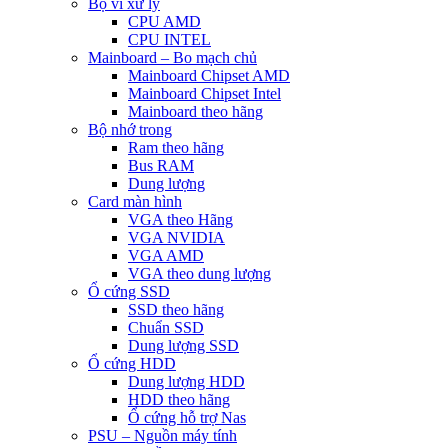
Bộ vi xử lý
CPU AMD
CPU INTEL
Mainboard – Bo mạch chủ
Mainboard Chipset AMD
Mainboard Chipset Intel
Mainboard theo hãng
Bộ nhớ trong
Ram theo hãng
Bus RAM
Dung lượng
Card màn hình
VGA theo Hãng
VGA NVIDIA
VGA AMD
VGA theo dung lượng
Ổ cứng SSD
SSD theo hãng
Chuẩn SSD
Dung lượng SSD
Ổ cứng HDD
Dung lượng HDD
HDD theo hãng
Ổ cứng hỗ trợ Nas
PSU – Nguồn máy tính