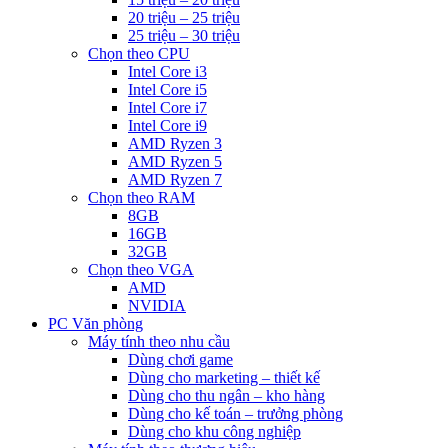
20 triệu – 25 triệu
25 triệu – 30 triệu
Chọn theo CPU
Intel Core i3
Intel Core i5
Intel Core i7
Intel Core i9
AMD Ryzen 3
AMD Ryzen 5
AMD Ryzen 7
Chọn theo RAM
8GB
16GB
32GB
Chọn theo VGA
AMD
NVIDIA
PC Văn phòng
Máy tính theo nhu cầu
Dùng chơi game
Dùng cho marketing – thiết kế
Dùng cho thu ngân – kho hàng
Dùng cho kế toán – trưởng phòng
Dùng cho khu công nghiệp